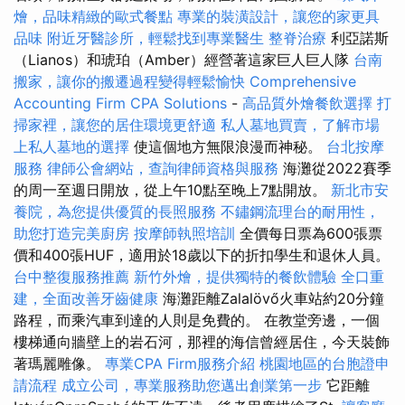
燴，品味精緻的歐式餐點
專業的裝潢設計，讓您的家更具
品味
附近牙醫診所，輕鬆找到專業醫生
整脊治療
利亞諾斯
（Lianos）和琥珀（Amber）經營著這家巨人巨人隊
台南
搬家，讓你的搬遷過程變得輕鬆愉快
Comprehensive
Accounting Firm CPA Solutions
-
高品質外燴餐飲選擇
打
掃家裡，讓您的居住環境更舒適
私人墓地買賣，了解市場
上私人墓地的選擇
使這個地方無限浪漫而神秘。
台北按摩
服務
律師公會網站，查詢律師資格與服務
海灘從2022賽季
的周一至週日開放，從上午10點至晚上7點開放。
新北市安
養院，為您提供優質的長照服務
不鏽鋼流理台的耐用性，
助您打造完美廚房
按摩師執照培訓
全價每日票為600張票
價和400張HUF，適用於18歲以下的折扣學生和退休人員。
台中整復服務推薦
新竹外燴，提供獨特的餐飲體驗
全口重
建，全面改善牙齒健康
海灘距離Zalalövő火車站約20分鐘
路程，而乘汽車到達的人則是免費的。 在教堂旁邊，一個
樓梯通向牆壁上的岩石河，那裡的海信曾經居住，今天裝飾
著瑪麗雕像。
專業CPA Firm服務介紹
桃園地區的台胞證申
請流程
成立公司，專業服務助您邁出創業第一步
它距離