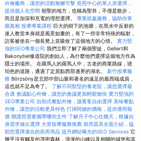
外燴廠商，讓您的活動無懈可擊
長照中心的單人房選擇，
提供個人化空間
朝聖的地方，也稱為聖井，不僅是散步，
而且是加深和充電的理想選擇。
專業抓姦服務，協助你掌
握真相
按摩專業課程
巨大的樹下的池塘，在黑水中反射的
迷人教堂本身就是風景如畫的，有了一些非常特殊的輻射，
訪客被坐在一個長凳上並吸收了這個地方的心情。
實力堅
強的SEO專業公司
我們立即了解了兩個聖徒，Gellert和
Bakonybel修道院的創始人，為什麼他們選擇這個地方作為
隱士的場所。 在羅馬人的羅馬人中，古老的商業路線，琥
珀色的道路，通過了定居點西部邊界的湖名。
新竹按摩服
務
Börzsöny是北部中部山脈和著名的遠足的最西端成員，
這也就不足為奇了。
了解不同類型的養老院，讓您選擇最
合適
會議點心外燴，讓您的會議更加輕鬆愉快
實力堅強的
SEO專業公司
自助式餐點外燴，讓賓客自由選擇
美味餐點
外燴，讓您的活動更具特色
打掃阿姨的價格，提供透明報
價
辦護照需要攜帶哪些文件
了解月子中心住幾天，根據自
身需求做出選擇
大里按摩服務推薦
廚房器具全面介紹，協
助您選擇適合的廚房用品
提升網站曝光的SEO Services
它
幾乎沒有觸及的茂密森林，浪漫的山峰以及相關的城堡和其