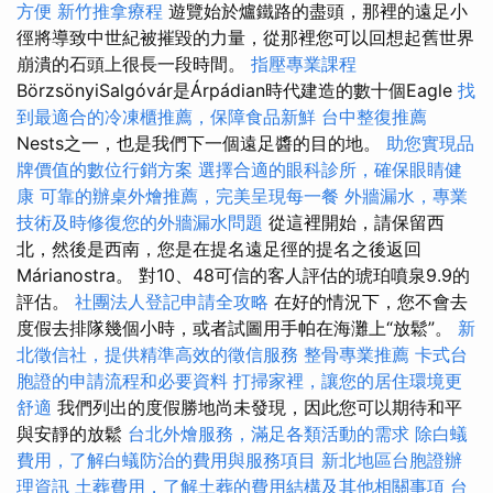
方便
新竹推拿療程
遊覽始於爐鐵路的盡頭，那裡的遠足小
徑將導致中世紀被摧毀的力量，從那裡您可以回想起舊世界
崩潰的石頭上很長一段時間。
指壓專業課程
BörzsönyiSalgóvár是Árpádian時代建造的數十個Eagle
找
到最適合的冷凍櫃推薦，保障食品新鮮
台中整復推薦
Nests之一，也是我們下一個遠足醬的目的地。
助您實現品
牌價值的數位行銷方案
選擇合適的眼科診所，確保眼睛健
康
可靠的辦桌外燴推薦，完美呈現每一餐
外牆漏水，專業
技術及時修復您的外牆漏水問題
從這裡開始，請保留西
北，然後是西南，您是在提名遠足徑的提名之後返回
Márianostra。 對10、48可信的客人評估的琥珀噴泉9.9的
評估。
社團法人登記申請全攻略
在好的情況下，您不會去
度假去排隊幾個小時，或者試圖用手帕在海灘上“放鬆”。
新
北徵信社，提供精準高效的徵信服務
整骨專業推薦
卡式台
胞證的申請流程和必要資料
打掃家裡，讓您的居住環境更
舒適
我們列出的度假勝地尚未發現，因此您可以期待和平
與安靜的放鬆
台北外燴服務，滿足各類活動的需求
除白蟻
費用，了解白蟻防治的費用與服務項目
新北地區台胞證辦
理資訊
土葬費用，了解土葬的費用結構及其他相關事項
台