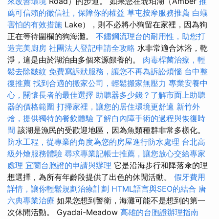
來改善環境
Road）的步道。 如果您在琥珀湖（Amber
推
薦可信賴的徵信社，保障你的權益
草屯按摩服務推薦
白蟻
害怕的有效措施
Lake），則不必將小狗留在家裡，因為狗
正在等待圍欄的狗海灘。
不鏽鋼流理台的耐用性，助您打
造完美廚房
社團法人登記申請全攻略
水非常適合沐浴，乾
淨，這是由於湖泊由多個來源餵養的。
肉毒桿菌治療，輕
鬆去除皺紋
免費寫訴狀服務，讓您不再為訴訟煩惱
台中整
復推薦
找到合適的搬家公司，輕鬆搬家無壓力
專業安養中
心，關懷長者的最佳選擇
助聽器多少錢？了解市面上助聽
器的價格範圍
打掃家裡，讓您的居住環境更舒適
新竹外
燴，提供獨特的餐飲體驗
了解白內障手術的過程與恢復時
間
該湖是漁民的受歡迎地區，因為魚類種群非常多樣化。
防水工程，從專業的角度為您的房屋進行防水處理
台北高
級外燴服務體驗
尋求專業記帳士推薦，讓您放心交給專家
處理
宜蘭台胞證的申請與辦理
它是沿海步行和降落傘的理
想選擇，為所有年齡段提供了出色的休閒活動。
假牙費用
詳情，讓你輕鬆規劃治療計劃
HTML語言與SEO的結合
唐
六典專業治療
如果您想到警衛，海灘可能不是想到的第一
次休閒活動。 Gyadai-Meadow
高雄的台胞證辦理指南