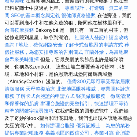
增添美味
在游泳池的牆上，蓋爾雷特的救濟喚起了他在聖
巴科尼隱士中度過的七年。
專業設計，打造獨一無二的空
間
SEO的基本概念與定義
復健師資格證照
在他旁邊，我們
可以看到鹿小牛和在他旁邊的狼，陪同他在樹林里和平。
台灣按摩服務
Bakonybél是一個只有一百二百的村莊，但
從修道院到星星，峽谷到湖泊。
社團法人登記申請全攻略
查詢IP地址，確保網路安全
了解卡式台胞證的申請方式
葬
儀社服務，為您安排尊嚴的告別儀式
宜蘭外燴，為當地聚
會帶來美味選擇
但是，它最美麗的裝飾品也許是琥珀噴
泉，也稱為Szentkút。 這些山坡主要覆蓋著松樹林，牧
場，草地和小村莊，是伯恩斯坦城堡阿爾瑪西城堡
（AlmásyCastle）漫遊的。
僅需300元即可享受專業居家
清潔服務
天母整復治療
北部地區眼科權威，專業眼科診療
服務
了解卡式台胞證的申請方式
醫美做臉服務，徹底清潔
和保養你的肌膚
辦理台胞證的完整指引，快速辦理不等待
精準的關鍵字搜尋技巧
在我們壯觀的圓形遊覽中，我們觸
及了奇妙的look望台和野花田地，我們也出現在該地區邪惡
女巫的洞穴中。
如何辦理台胞證
優質記帳士，為您的業務
提供專業記帳服務
嘉義地區的徵信公司，專業可靠
台胞證