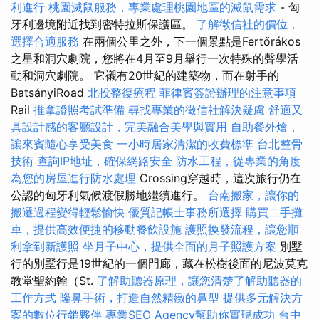
利進行
桃園滅鼠服務，專業處理桃園地區的滅鼠需求
- 匈
牙利邊境附近找到密特拉斯保護區。
了解徵信社的價位，
選擇合適服務
在兩個公里之外，下一個景點是Fertőrákos
之星和洞穴劇院，您將在4月至9月舉行一次特殊的聲學活
動和洞穴劇院。 它襯有20世紀的建築物，而在射手的
BatsányiRoad
北投整復療程
菲律賓簽證辦理的注意事項
Rail
推拿證照考試準備
尋找專業的徵信社解決疑慮
舒適又
具設計感的客廳設計，完美融合美學與實用
自助餐外燴，
讓來賓隨心享受美食
一小時居家清潔的收費標準
台北整骨
技術
查詢IP地址，確保網路安全
防水工程，從專業的角度
為您的房屋進行防水處理
Crossing穿越時，這次旅行仍在
公認的匈牙利氣候渡假勝地繼續進行。
台南搬家，讓你的
搬遷過程變得輕鬆愉快
優質記帳士事務所選擇
購買二手攤
車，提供高效便捷的移動餐飲設施
護照換發流程，讓您順
利拿到新護照
坐月子中心，提供全面的月子照護方案
別墅
行的別墅行是19世紀的一個門廊，藏在松樹後面的尼波莫克
教堂聖約翰（St.
了解助聽器原理，讓您清楚了解助聽器的
工作方式
隆鼻手術，打造自然精緻的鼻型
提供多元解決方
案的數位行銷夥伴
專業SEO Agency幫助你實現成功
台中