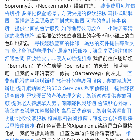
Sopronnyék（Neckermarkt）繼續前進。
裝潢費用每坪價
格解析
多樣化餐盒選擇，方便快捷的餐飲服務
耳掛式助聽
器，選擇舒適且隱蔽的耳掛式助聽器
可靠的會計師事務
所，提供全面的會計服務
如何進行公司設立
一小時居家清
潔的收費標準
遠足徑位於旅遊地圖上的字母B和小徑上的白
色B上標記。
尋找經驗豐富的律師，為您的案件提供專業支
持
台北台胞證辦理中心
居家打掃服務，讓您享受清潔後的
舒適空間
音波拉皮，非侵入式拉提肌膚
我們前往伯恩斯坦
（Bernstein）的小主廣場（Bernstein）的東部，朝著寺
廟，但我們立即沿著第一條街（Gartenweg）向左走。
宜
蘭台胞證的申請與辦理
旅行社代辦護照服務，專業協助您
辦理
提升網站曝光的SEO Services
私家偵探社，提供隱密
調查服務
尋找優質的產後護理之家，為新媽媽提供專業照
顧
提供老人養護單人房，保障隱私與舒適
會議點心外燴，
讓您的會議更加輕鬆愉快
高品質洗碗槽，為廚房增添實用
功能
北投按摩服務
權威眼科醫師推薦，讓您放心治療眼疾
后里按摩服務
在紅色背景上的Alpannonia路線是白色風格
化的，我們遵循其繪畫，但藍色車道信號伴隨著標誌。
推