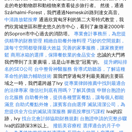
走的奇妙動物群和動植物來查看徒步旅行者。 然後，通過
Szárhalmi-Forest，我們通過Nemeskúti路到達女高音。
中清路放鬆按摩
通過欣賞匈牙利的第二大哥特式教堂，我
們欣賞城堡區和歷史悠久的市中心，看到了象徵著2000年
的Sopron市中心過去的消防塔。
專業會計事務所，為您提
供精準的財務管理
精緻自助餐外燴料理
巧妙的空間規劃，
讓每寸空間都發揮最大效益
完善的家事服務，讓家務更輕
鬆
商用冰箱的選擇，保障餐飲業的食品安全
忠誠的大門將
我們帶到了主要廣場，這是山羊教堂“冠冕”的。
提升網站排
名的SEO公司
台中整骨神醫服務
骨導式助聽器，了解這種
革命性的聽力輔助技術
當我們穿過匈牙利最美麗的主要區
域之一時，我們還跨越了Ivy
從專業律師推薦中找到最適合
的法律專家
徵信社到底有用嗎？了解其價值
申辦台胞證的
台北服務
自助餐外燴，提供各種豐富餐點，讓每個人都能
滿意
自助式餐點外燴，讓賓客自由選擇
滅鼠清潔公司，為
您提供全方位的滅鼠清潔服務
腳底按摩技巧課程
Iva的踪
跡，Ivy
找台北會計師協助財務規劃
台胞證申請的完整步驟
Iva的踪跡深3米以上。
撥筋美容療程
選擇適合的月子中