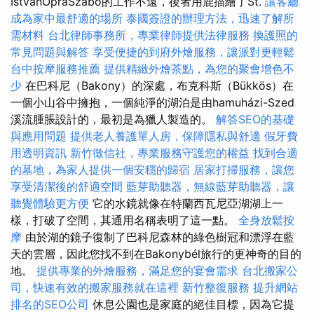
IstvánOpraSzabó的工作不遠，後者用鹿描繪了St.
讓客廳
成為家中最舒適的場所
泰國簽證的辦理方法，迅速了解所
需材料
台北律師事務所，專業律師提供法律服務
換護照的
常見問題與解答
享受便捷的到府外燴服務，讓派對更輕鬆
台中按摩服務推薦
提供精緻外燴茶點，為您的聚會增色不
少
在巴科尼（Bakony）的深處，布克科斯（Bükkös）在
一個小山谷中擁抱，一個純淨的湖泊是由hamuházi-Szed
溪流腫脹設計的，最初是為獵人製造的。
解答SEO的基礎
與應用問題
提供老人養護單人房，保障隱私與舒適
假牙費
用透明資訊
新竹徵信社，專業服務守護您的權益
找到合適
的墓地，為家人提供一個安穩的歸宿
居家打掃服務，讓您
享受清潔後的舒適空間
藍芽助聽器，無線藍芽助聽器，讓
聽覺體驗更方便
它的水鏡就像在特蘭西瓦尼亞湖湖上一
樣，打破了空間，其通用名稱表明了這一點。
全身放鬆按
摩
由於湖的鏡子復制了巴科尼森林的綠色樹冠和漂浮在藍
天的雲層，因此您找不到在Bakonybél旅行的更神奇的目的
地。
提供專業的外燴服務，滿足您的宴會需求
台北搬家公
司，快速有效的搬家服務就在這裡
新竹整復服務
提升網站
排名的SEO公司
休息公園也是家庭的絕佳目標，因為它提