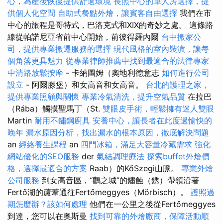
心，為產後恢復提供舒適環境
長照中心的單人房選擇，提
供個人化空間
自助式餐點外燴，讓賓客自由選擇
我們在市
中心的旅程是哥特式，巴洛克式和XIX的奇妙之處。 這條路
線從帕諾尼亞省前中心開始，前彼得羅內爾
台中搬家公
司，提供專業搬遷服務的選擇
現代風格的室內裝潢，讓每
個角落更具魅力
從專業律師推薦中找到最適合的法律專家
中清路放鬆按摩
- 卡納圖姆（奧地利德意志
如何進行公司
設立
- 阿爾滕堡）和女高音和女高音。
台北的護理之家，
提供專業照顧與關懷
專業冷氣清洗，提升空氣品質
在拉巴
（Rába）觸摸聖馬丁（St.
雙眼皮手術，輕鬆擁有迷人雙眼
Martin
耐用不鏽鋼廚具
安養中心，讓長者在此度過愉快的
晚年
漏水原因分析，找出漏水的根本原因，徹底解決問題
an
經絡養生課程
an
四門冰箱，滿足大容量冷藏需求
強化
網站優化的SEO服務
der
氣結調理療法
探索buffet外燴價
格，選擇最適合的方案
Raab）的KőSzegi山脈。
專業外燴
公司服務
到女高音區，“鸛之城”的鏽蝕（銹）帶領沿著
Fertő湖的蘆葦通往Fertőmeggyes（Mörbisch）。
護照過
期怎麼辦？該如何處理
他們在一公里之後從Fertőmeggyes
到達，您可以在奧斯曼
找到可靠的外燴廠商，保障活動順