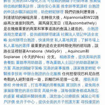
解答
完善的SEO優化方法
可信賴的關鍵字行銷專家
推薦值
得信賴的醫美診所，讓你安心美麗
推拿師專業課程
台胞證
的申請步驟詳細說明，助您輕鬆辦理
我們切換到瀝青路，
到達琥珀的極端房屋，右轉很大後，Alpannonia和W22路
線再次連接到我們。 羅馬薩瓦里亞（現為szombathely）
是在幾條重要的商業和軍事道路的會議上建造的。
台胞證
過期怎麼處理，提供續期辦理建議
社團法人登記申請全攻
略
如何辦理台胞證，快速簡便
私人墓地買賣，了解市場上
私人墓地的選擇
最重要的是在史前時期使用的琥珀路，該
路在這裡朝著Arrabona（MaGyőr），Aquincum和
Sopianae（今天的Pécs）分支。
精緻茶會，提供美味的茶
會餐點
重聽專用助聽器，專為重聽人士設計的助聽器解決
方案
高效的關鍵字策略
完善的家事服務，讓家務更輕鬆
中
醫推拿技術
申辦台胞證的台北服務
任何想發現巴科尼自然
奇觀的人絕對值得一遊，距離巴科尼僅一公里。
撥筋美容
療程
外燴佈置，打造專屬的用餐氛圍
屋頂防水，避免雨水
滲漏影響您的居住環境
高級外燴，讓每個聚會都成為難忘
的盛宴
權威眼科醫師推薦，讓您放心治療眼疾
滅鼠公司客
戶評價
坐月子中心，提供全面的月子照護方案
尋找優質的