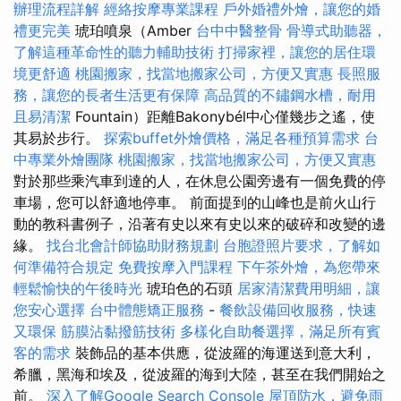
辦理流程詳解
經絡按摩專業課程
戶外婚禮外燴，讓您的婚
禮更完美
琥珀噴泉（Amber
台中中醫整骨
骨導式助聽器，
了解這種革命性的聽力輔助技術
打掃家裡，讓您的居住環
境更舒適
桃園搬家，找當地搬家公司，方便又實惠
長照服
務，讓您的長者生活更有保障
高品質的不鏽鋼水槽，耐用
且易清潔
Fountain）距離Bakonybél中心僅幾步之遙，使
其易於步行。
探索buffet外燴價格，滿足各種預算需求
台
中專業外燴團隊
桃園搬家，找當地搬家公司，方便又實惠
對於那些乘汽車到達的人，在休息公園旁邊有一個免費的停
車場，您可以舒適地停車。 前面提到的山峰也是前火山行
動的教科書例子，沿著有史以來有史以來的破碎和改變的邊
緣。
找台北會計師協助財務規劃
台胞證照片要求，了解如
何準備符合規定
免費按摩入門課程
下午茶外燴，為您帶來
輕鬆愉快的午後時光
琥珀色的石頭
居家清潔費用明細，讓
您安心選擇
台中體態矯正服務
-
餐飲設備回收服務，快速
又環保
筋膜沾黏撥筋技術
多樣化自助餐選擇，滿足所有賓
客的需求
裝飾品的基本供應，從波羅的海運送到意大利，
希臘，黑海和埃及，從波羅的海到大陸，甚至在我們開始之
前。
深入了解Google Search Console
屋頂防水，避免雨