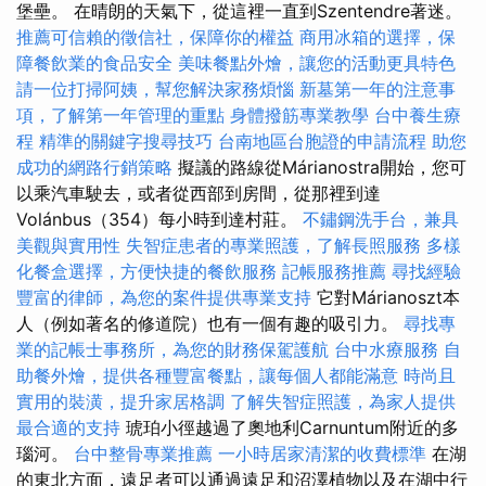
堡壘。 在晴朗的天氣下，從這裡一直到Szentendre著迷。
推薦可信賴的徵信社，保障你的權益
商用冰箱的選擇，保
障餐飲業的食品安全
美味餐點外燴，讓您的活動更具特色
請一位打掃阿姨，幫您解決家務煩惱
新墓第一年的注意事
項，了解第一年管理的重點
身體撥筋專業教學
台中養生療
程
精準的關鍵字搜尋技巧
台南地區台胞證的申請流程
助您
成功的網路行銷策略
擬議的路線從Márianostra開始，您可
以乘汽車駛去，或者從西部到房間，從那裡到達
Volánbus（354）每小時到達村莊。
不鏽鋼洗手台，兼具
美觀與實用性
失智症患者的專業照護，了解長照服務
多樣
化餐盒選擇，方便快捷的餐飲服務
記帳服務推薦
尋找經驗
豐富的律師，為您的案件提供專業支持
它對Márianoszt本
人（例如著名的修道院）也有一個有趣的吸引力。
尋找專
業的記帳士事務所，為您的財務保駕護航
台中水療服務
自
助餐外燴，提供各種豐富餐點，讓每個人都能滿意
時尚且
實用的裝潢，提升家居格調
了解失智症照護，為家人提供
最合適的支持
琥珀小徑越過了奧地利Carnuntum附近的多
瑙河。
台中整骨專業推薦
一小時居家清潔的收費標準
在湖
的東北方面，遠足者可以通過遠足和沼澤植物以及在湖中行