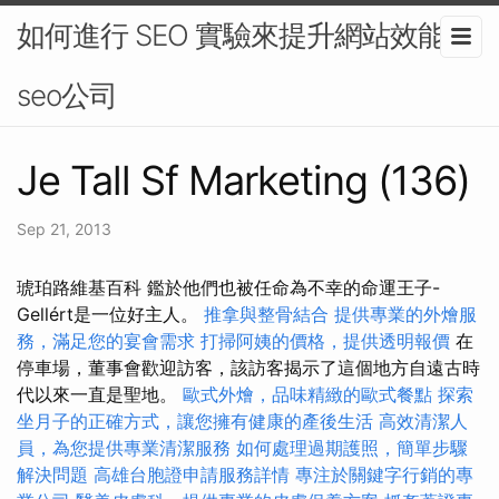
如何進行 SEO 實驗來提升網站效能-
seo公司
Je Tall Sf Marketing (136)
Sep 21, 2013
琥珀路維基百科 鑑於他們也被任命為不幸的命運王子-
Gellért是一位好主人。
推拿與整骨結合
提供專業的外燴服
務，滿足您的宴會需求
打掃阿姨的價格，提供透明報價
在
停車場，董事會歡迎訪客，該訪客揭示了這個地方自遠古時
代以來一直是聖地。
歐式外燴，品味精緻的歐式餐點
探索
坐月子的正確方式，讓您擁有健康的產後生活
高效清潔人
員，為您提供專業清潔服務
如何處理過期護照，簡單步驟
解決問題
高雄台胞證申請服務詳情
專注於關鍵字行銷的專