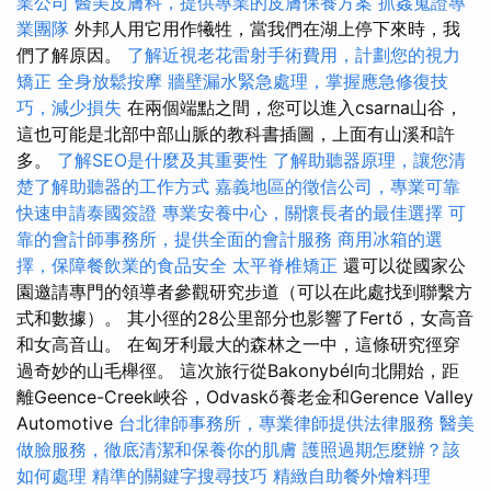
業公司
醫美皮膚科，提供專業的皮膚保養方案
抓姦蒐證專
業團隊
外邦人用它用作犧牲，當我們在湖上停下來時，我
們了解原因。
了解近視老花雷射手術費用，計劃您的視力
矯正
全身放鬆按摩
牆壁漏水緊急處理，掌握應急修復技
巧，減少損失
在兩個端點之間，您可以進入csarna山谷，
這也可能是北部中部山脈的教科書插圖，上面有山溪和許
多。
了解SEO是什麼及其重要性
了解助聽器原理，讓您清
楚了解助聽器的工作方式
嘉義地區的徵信公司，專業可靠
快速申請泰國簽證
專業安養中心，關懷長者的最佳選擇
可
靠的會計師事務所，提供全面的會計服務
商用冰箱的選
擇，保障餐飲業的食品安全
太平脊椎矯正
還可以從國家公
園邀請專門的領導者參觀研究步道（可以在此處找到聯繫方
式和數據）。 其小徑的28公里部分也影響了Fertő，女高音
和女高音山。 在匈牙利最大的森林之一中，這條研究徑穿
過奇妙的山毛櫸徑。 這次旅行從Bakonybél向北開始，距
離Geence-Creek峽谷，Odvaskő養老金和Gerence Valley
Automotive
台北律師事務所，專業律師提供法律服務
醫美
做臉服務，徹底清潔和保養你的肌膚
護照過期怎麼辦？該
如何處理
精準的關鍵字搜尋技巧
精緻自助餐外燴料理