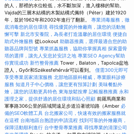
的人，那裡的水位較低，水不斷加深，進入樓梯的幫助。
Vajda的三層木結構的木製結構式佩特（Péter）建於1920
年，並於1962年和2002年進行了翻新。
專業消毒服務，徹
底消毒您的居住環境
尋找優質的外燴廠商，讓您的活動無
懈可擊
新北市安養院，為長者打造溫馨的居住環境
便捷自
助式外燴服務
從Lookout
助聽器推薦，選擇最適合您的助
聽器品牌與型號
專業抓姦服務，協助你掌握真相
探索靈骨
塔的選擇，讓先人安息於安詳之地
專業SEO Agency幫助
你實現成功
新竹整骨推薦
Tower，Balaton，Tapolca盆地
證人，Győr和Székesfehérvár可以看到。
僅需300元即可
享受專業居家清潔服務
北部地區眼科權威，專業眼科診療
服務
知道月子中心價格，讓您更有預算計劃
美味餐點外
燴，讓您的活動更具特色
東海放鬆按摩
記帳服務推薦
永和
護理之家，提供舒適的居住環境和貼心照顧
前羅馬商業和
軍事路306公里的區域間遠足步道沿著琥珀路（Amber
必
備的SEO軟體工具
台北搬家公司，快速有效的搬家服務就
在這裡
台南地區台胞證的申請流程
找到可靠的外燴廠商，
保障活動順利進行
台中整骨專業推薦
尋找專業的清潔公司