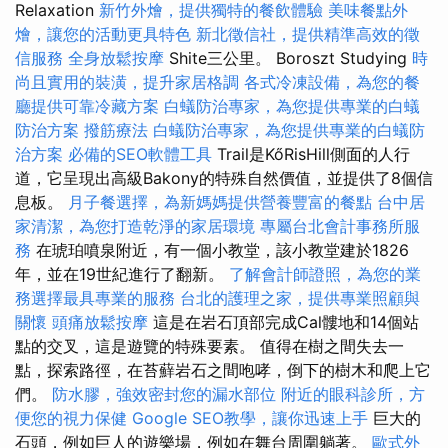
Relaxation
新竹外燴，提供獨特的餐飲體驗
美味餐點外
燴，讓您的活動更具特色
新北徵信社，提供精準高效的徵
信服務
全身放鬆按摩
Shite三公里。 Boroszt Studying
時
尚且實用的裝潢，提升家居格調
各式冷凍設備，為您的餐
廳提供可靠冷藏方案
白蟻防治專家，為您提供專業的白蟻
防治方案
撥筋療法
白蟻防治專家，為您提供專業的白蟻防
治方案
必備的SEO軟體工具
Trail是KőRisHill側面的人行
道，它呈現出高級Bakony的特殊自然價值，並提供了8個信
息板。
月子餐選擇，為新媽媽提供營養豐富的餐點
台中居
家清潔，為您打造乾淨的家居環境
專屬台北會計事務所服
務
在琥珀噴泉附近，有一個小教堂，該小教堂建於1826
年，並在19世紀進行了翻新。
了解會計師證照，為您的業
務選擇最具專業的服務
台北的護理之家，提供專業照顧與
關懷
頭痛放鬆按摩
這是在岩石頂部完成Cal髏地和14個站
點的交叉，這是遊覽的特殊要素。 值得在樹之間失去一
點，探索路徑，在苔蘚岩石之間咆哮，倒下的樹木和爬上它
們。
防水膠，強效密封您的漏水部位
附近的眼科診所，方
便您的視力保健
Google SEO教學，讓你迅速上手
巨大的
石頭，例如巨人的遊樂場，例如在舞台周圍躺著。
歐式外