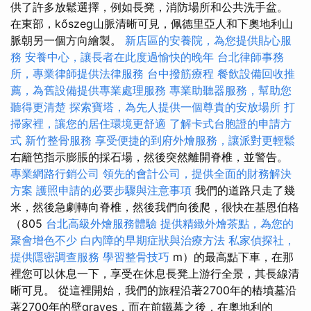
供了許多放鬆選擇，例如長凳，消防場所和公共洗手盆。
在東部，kőszeg山脈清晰可見，佩德里亞人和下奧地利山
脈朝另一個方向繪製。
新店區的安養院，為您提供貼心服
務
安養中心，讓長者在此度過愉快的晚年
台北律師事務
所，專業律師提供法律服務
台中撥筋療程
餐飲設備回收推
薦，為舊設備提供專業處理服務
專業助聽器服務，幫助您
聽得更清楚
探索寶塔，為先人提供一個尊貴的安放場所
打
掃家裡，讓您的居住環境更舒適
了解卡式台胞證的申請方
式
新竹整骨服務
享受便捷的到府外燴服務，讓派對更輕鬆
右籬笆指示膨脹的採石場，然後突然離開脊椎，並警告。
專業網路行銷公司
領先的會計公司，提供全面的財務解決
方案
護照申請的必要步驟與注意事項
我們的道路只走了幾
米，然後急劇轉向脊椎，然後我們向後爬，很快在基恩伯格
（805
台北高級外燴服務體驗
提供精緻外燴茶點，為您的
聚會增色不少
白內障的早期症狀與治療方法
私家偵探社，
提供隱密調查服務
學習整骨技巧
m）的最高點下車，在那
裡您可以休息一下，享受在休息長凳上游行全景，其長線清
晰可見。 從這裡開始，我們的旅程沿著2700年的樁墳墓沿
著2700年的壁graves，而在前鐵幕之後，在奧地利的