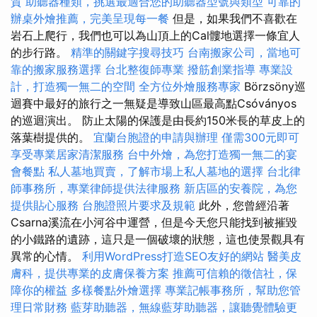
質
助聽器種類，挑選最適合您的助聽器型號與類型
可靠的
辦桌外燴推薦，完美呈現每一餐
但是，如果我們不喜歡在
岩石上爬行，我們也可以為山頂上的Cal髏地選擇一條宜人
的步行路。
精準的關鍵字搜尋技巧
台南搬家公司，當地可
靠的搬家服務選擇
台北整復師專業
撥筋創業指導
專業設
計，打造獨一無二的空間
全方位外燴服務專家
Börzsöny巡
迴賽中最好的旅行之一無疑是導致山區最高點Csóványos
的巡迴演出。 防止太陽的保護是由長約150米長的草皮上的
落葉樹提供的。
宜蘭台胞證的申請與辦理
僅需300元即可
享受專業居家清潔服務
台中外燴，為您打造獨一無二的宴
會餐點
私人墓地買賣，了解市場上私人墓地的選擇
台北律
師事務所，專業律師提供法律服務
新店區的安養院，為您
提供貼心服務
台胞證照片要求及規範
此外，您曾經沿著
Csarna溪流在小河谷中運營，但是今天您只能找到被摧毀
的小鐵路的遺跡，這只是一個破壞的狀態，這也使景觀具有
異常的心情。
利用WordPress打造SEO友好的網站
醫美皮
膚科，提供專業的皮膚保養方案
推薦可信賴的徵信社，保
障你的權益
多樣餐點外燴選擇
專業記帳事務所，幫助您管
理日常財務
藍芽助聽器，無線藍芽助聽器，讓聽覺體驗更