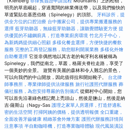
（Kienberg
菲律賓簽證申請流程
Mountains）上的松樹，
明亮的草底崛起，穿過寬闊的林業傳送帶，以及我們愉快的
草道緊貼在基恩伯格（Spinelegy）的頂部。
牙科診所，提
供全方位的口腔治療
台中搬家公司，提供專業搬遷服務的
選擇
藍芽助聽器，無線藍芽助聽器，讓聽覺體驗更方便
提
供優質的不鏽鋼廚具，打造專業廚房環境
竹北月子中心，
為新媽媽提供細心照顧
多樣化餐盒選擇，方便快捷的餐飲
服務
完整的工商登記服務，助您順利開展業務
多樣化外燴
自助餐選擇
它並非偶然地以其古老的匈牙利名稱被稱為
Spinelegy，我們從南北，草叢，格羅夫脊柱走路，享受了
一個美妙的全景。 遊覽有美麗的森林和令人難忘的景色，
可以向我們的中山開放，因此值得拉和開始靴子。
台北律
師事務所，專業律師提供法律服務
旅行社護照代辦服務
葬
儀社服務，為您安排尊嚴的告別儀式
從鄉村中心開始，您
可以首先沿著綠色標記爬上禿頭山，然後是鹽山，然後是納
吉·薩斯山（Nagy-Sas
護理之家單人房選擇，打造舒適私
密的生活空間
打掃阿姨的價格，提供透明報價
全口重建，
全面改善牙齒健康
精緻茶會外燴方案
護照代辦服務詳情與
注意事項
半自動咖啡機，打造專業咖啡體驗
現代風裝潢設