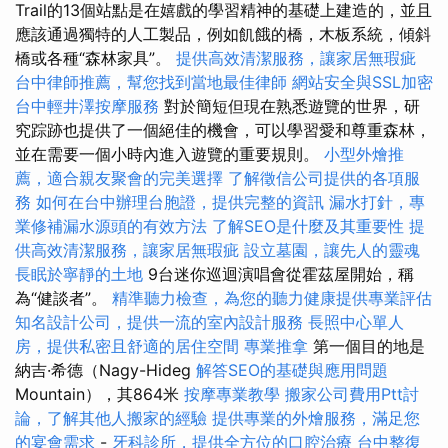
Trail的13個站點是在嬉戲的學習精神的基礎上建造的，並且
應該通過獨特的人工製品，例如飢餓的橋，木板系統，傾斜
橋或各種“森林家具”。
提供高效清潔服務，讓家居無瑕疵
台中律師推薦，幫您找到當地最佳律師
網站安全與SSL加密
台中輕井澤按摩服務
對於簡短但現在熟悉遊覽的世界，研
究踪跡也提供了一個絕佳的機會，可以學習愛和尊重森林，
並在需要一個小時內進入遊覽的重要規則。
小型外燴推
薦，適合親友聚會的完美選擇
了解徵信公司提供的各項服
務
如何在台中辦理台胞證，提供完整的資訊
漏水打針，專
業修補漏水源頭的有效方法
了解SEO是什麼及其重要性
提
供高效清潔服務，讓家居無瑕疵
設立墓園，讓先人的靈魂
長眠於寧靜的土地
9台迷你巡迴演唱會從霍茲屋開始，稱
為“健談者”。
精準聽力檢查，為您的聽力健康提供專業評估
知名設計公司，提供一流的室內設計服務
長照中心單人
房，提供私密且舒適的居住空間
專業推拿
第一個目的地是
納吉·希德（Nagy-Hideg
解答SEO的基礎與應用問題
Mountain），其864米
按摩專業教學
搬家公司費用Ptt討
論，了解其他人搬家的經驗
提供專業的外燴服務，滿足您
的宴會需求
-
牙科診所，提供全方位的口腔治療
台中整復