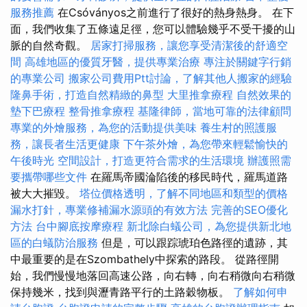
服務推薦
在Csóványos之前進行了很好的熱身熱身。 在下
面，我們收集了五條遠足徑，您可以體驗幾乎不受干擾的山
脈的自然奇觀。
居家打掃服務，讓您享受清潔後的舒適空
間
高雄地區的優質牙醫，提供專業治療
專注於關鍵字行銷
的專業公司
搬家公司費用Ptt討論，了解其他人搬家的經驗
隆鼻手術，打造自然精緻的鼻型
大里推拿療程
自然效果的
墊下巴療程
整骨推拿療程
基隆律師，當地可靠的法律顧問
專業的外燴服務，為您的活動提供美味
養生村的照護服
務，讓長者生活更健康
下午茶外燴，為您帶來輕鬆愉快的
午後時光
空間設計，打造更符合需求的生活環境
辦護照需
要攜帶哪些文件
在羅馬帝國淪陷後的移民時代，羅馬道路
被大大摧毀。
塔位價格透明，了解不同地區和類型的價格
漏水打針，專業修補漏水源頭的有效方法
完善的SEO優化
方法
台中腳底按摩療程
新北除白蟻公司，為您提供新北地
區的白蟻防治服務
但是，可以跟踪琥珀色路徑的遺跡，其
中最重要的是在Szombathely中探索的路段。 從路徑開
始，我們慢慢地落回高速公路，向右轉，向右稍微向右稍微
保持幾米，找到與瀝青路平行的土路穀物板。
了解如何申