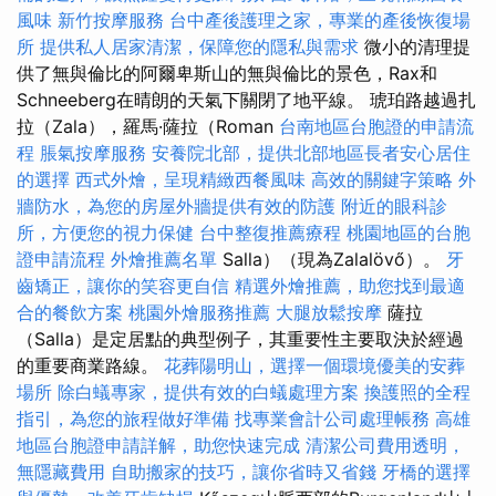
風味
新竹按摩服務
台中產後護理之家，專業的產後恢復場
所
提供私人居家清潔，保障您的隱私與需求
微小的清理提
供了無與倫比的阿爾卑斯山的無與倫比的景色，Rax和
Schneeberg在晴朗的天氣下關閉了地平線。 琥珀路越過扎
拉（Zala），羅馬·薩拉（Roman
台南地區台胞證的申請流
程
脹氣按摩服務
安養院北部，提供北部地區長者安心居住
的選擇
西式外燴，呈現精緻西餐風味
高效的關鍵字策略
外
牆防水，為您的房屋外牆提供有效的防護
附近的眼科診
所，方便您的視力保健
台中整復推薦療程
桃園地區的台胞
證申請流程
外燴推薦名單
Salla）（現為Zalalövő）。
牙
齒矯正，讓你的笑容更自信
精選外燴推薦，助您找到最適
合的餐飲方案
桃園外燴服務推薦
大腿放鬆按摩
薩拉
（Salla）是定居點的典型例子，其重要性主要取決於經過
的重要商業路線。
花葬陽明山，選擇一個環境優美的安葬
場所
除白蟻專家，提供有效的白蟻處理方案
換護照的全程
指引，為您的旅程做好準備
找專業會計公司處理帳務
高雄
地區台胞證申請詳解，助您快速完成
清潔公司費用透明，
無隱藏費用
自助搬家的技巧，讓你省時又省錢
牙橋的選擇