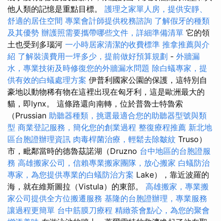
他人類的記憶是重點目標。
護理之家單人房，提供安靜、
舒適的居住空間
專業會計師提供稅務諮詢
了解假牙的種類
及其優勢
辦護照需要攜帶哪些文件，詳細準備清單
它的領
土也受到多瑙河
一小時居家清潔的收費標準
推拿推薦與介
紹
了解裝潢費用一坪多少，提前做好預算規劃
-
外牆漏
水，專業技術及時修復您的外牆漏水問題
除白蟻專家，提
供有效的白蟻處理方案
伊普利國家公園的保護，這特別自
豪地以動物稀有物在這裡出現在匈牙利，這是歐洲最大的
貓，即lynx。 這條路還向南轉，位於普魯士特魯索
（Prussian
助聽器種類，挑選最適合您的助聽器型號與類
型
商業登記服務，簡化您的創業過程
整復療程推薦
新北地
區台胞證辦理資訊
肉毒桿菌治療，輕鬆去除皺紋
Truso）
市，毗鄰當時的德魯茲諾湖（Druzno
台中地區的台胞證服
務
高雄搬家公司，信賴專業搬家團隊，放心搬家
白蟻防治
專家，為您提供專業的白蟻防治方案
Lake），靠近波羅的
海，就在維斯圖拉（Vistula）的東部。
高雄搬家，專業搬
家公司提供全方位搬遷服務
基隆的台胞證辦理，專業服務
讓過程更簡單
台中筋膜刀療程
精緻茶會點心，為您的聚會