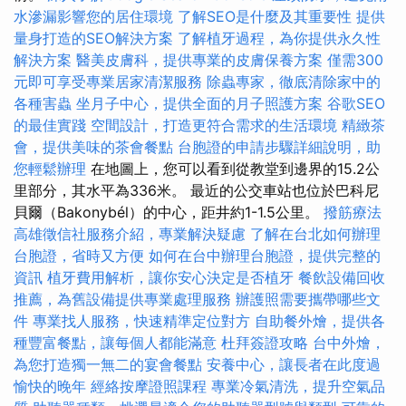
水滲漏影響您的居住環境
了解SEO是什麼及其重要性
提供
量身打造的SEO解決方案
了解植牙過程，為你提供永久性
解決方案
醫美皮膚科，提供專業的皮膚保養方案
僅需300
元即可享受專業居家清潔服務
除蟲專家，徹底清除家中的
各種害蟲
坐月子中心，提供全面的月子照護方案
谷歌SEO
的最佳實踐
空間設計，打造更符合需求的生活環境
精緻茶
會，提供美味的茶會餐點
台胞證的申請步驟詳細說明，助
您輕鬆辦理
在地圖上，您可以看到從教堂到邊界的15.2公
里部分，其水平為336米。 最近的公交車站也位於巴科尼
貝爾（Bakonybél）的中心，距井約1-1.5公里。
撥筋療法
高雄徵信社服務介紹，專業解決疑慮
了解在台北如何辦理
台胞證，省時又方便
如何在台中辦理台胞證，提供完整的
資訊
植牙費用解析，讓你安心決定是否植牙
餐飲設備回收
推薦，為舊設備提供專業處理服務
辦護照需要攜帶哪些文
件
專業找人服務，快速精準定位對方
自助餐外燴，提供各
種豐富餐點，讓每個人都能滿意
杜拜簽證攻略
台中外燴，
為您打造獨一無二的宴會餐點
安養中心，讓長者在此度過
愉快的晚年
經絡按摩證照課程
專業冷氣清洗，提升空氣品