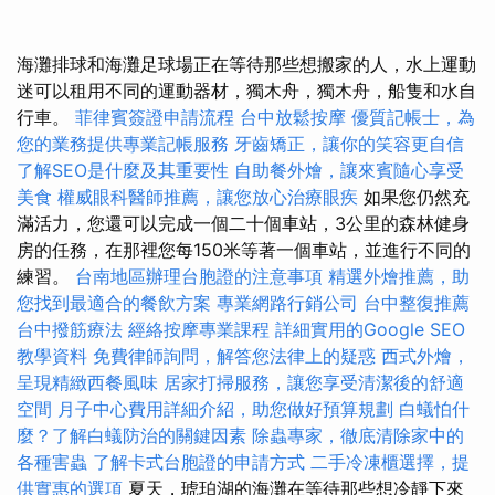
海灘排球和海灘足球場正在等待那些想搬家的人，水上運動
迷可以租用不同的運動器材，獨木舟，獨木舟，船隻和水自
行車。
菲律賓簽證申請流程
台中放鬆按摩
優質記帳士，為
您的業務提供專業記帳服務
牙齒矯正，讓你的笑容更自信
了解SEO是什麼及其重要性
自助餐外燴，讓來賓隨心享受
美食
權威眼科醫師推薦，讓您放心治療眼疾
如果您仍然充
滿活力，您還可以完成一個二十個車站，3公里的森林健身
房的任務，在那裡您每150米等著一個車站，並進行不同的
練習。
台南地區辦理台胞證的注意事項
精選外燴推薦，助
您找到最適合的餐飲方案
專業網路行銷公司
台中整復推薦
台中撥筋療法
經絡按摩專業課程
詳細實用的Google SEO
教學資料
免費律師詢問，解答您法律上的疑惑
西式外燴，
呈現精緻西餐風味
居家打掃服務，讓您享受清潔後的舒適
空間
月子中心費用詳細介紹，助您做好預算規劃
白蟻怕什
麼？了解白蟻防治的關鍵因素
除蟲專家，徹底清除家中的
各種害蟲
了解卡式台胞證的申請方式
二手冷凍櫃選擇，提
供實惠的選項
夏天，琥珀湖的海灘在等待那些想冷靜下來