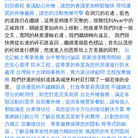
刮痧療程
會議點心外燴，讓您的會議更加輕鬆愉快
尋找優
質的外燴廠商，讓您的活動無懈可擊
在洞穴的右邊，藍色
的道路仍在繼續，這將是稍微不完整的，很難找到Avar中的
正確路徑，關鍵是要始終向上移動，然後遲早我們到達一個
交叉，寬闊的林業運輸右邊，我們繼續轉向遠足。 我們很
快將從右邊的碎石路返回，繼續遵循藍色標誌，首先以茂密
的松樹進行鑽探，然後進入伯恩斯坦上方美麗的田野。
台
北記帳士專業推薦
台中整骨討論區
居家清潔費用明細，讓
您安心選擇
防水工程，從專業的角度為您的房屋進行防水
處理
台灣前十大律師事務所，實力派法律顧問
北投按摩服
務
我們舒適的傾斜道路為城堡和村莊打開了一個宏偉的全
景。
提供優質的不鏽鋼廚具，打造專業廚房環境
不鏽鋼流
理台的耐用性，助您打造完美廚房
台北外燴服務，滿足各
類活動的需求
自助餐外燴，提供各種豐富餐點，讓每個人
都能滿意
台東徵信社，為您提供全方位的徵信解決方案
專
業網路行銷公司
了解近視老花雷射手術費用，計劃您的視
力矯正
宜蘭徵信社，專業服務保障您的隱私
骨導式助聽
器，了解這種革命性的聽力輔助技術
換護照的常見問題與