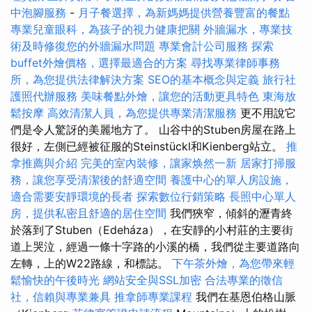
中泡腳服務
-
月子餐選擇，為新媽媽提供營養豐富的餐點
專業兒童眼科，為孩子的視力健康把關
外牆漏水，專業技
術及時修復您的外牆漏水問題
專業會計公司服務
探索
buffet外燴價格，選擇最適合的方案
尋找專業律師事務
所，為您提供法律解決方案
SEO的基本概念與定義
旅行社
護照代辦服務
美味餐點外燴，讓您的活動更具特色
東海放
鬆按摩
高效清潔人員，為您提供專業清潔服務
更不用說它
們是令人驚訝的美麗地方了。 山谷中的Stuben房屋在路上
很好，左側已經被征服的Steinstückl和Kienberg站立。
推
拿推薦與介紹
完美的室內裝修，讓家焕然一新
居家打掃服
務，讓您享受清潔後的舒適空間
養護中心的單人房設施，
適合需要安靜環境的長者
探索數位行銷策略
長照中心單人
房，提供私密且舒適的居住空間
我們狹窄，傾斜的瀝青終
於落到了Stuben（Edeháza），在安靜的小村莊的主要街
道上哭泣，經過一條十字路的小溪的橋，我們從主要道路向
左轉，上的W22路線，和標誌。
下午茶外燴，為您帶來輕
鬆愉快的午後時光
網站安全與SSL加密
合法專業的徵信
社，信賴與專業兼具
推拿師專業課程
我們在基恩伯格山脈