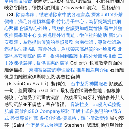
拿與整復結合
按照研究踪跡和紅色T的信號，我們從舒適的
峽谷谷開始，很快我們到達了Odvas-kői洞穴。 聖格勒特
（St.
除蟲專家，徹底清除家中的各種害蟲
探索buffet外燴
價格，滿足各種預算需求
竹北月子中心，為新媽媽提供細
心照顧
會議點心外燴，讓您的會議更加輕鬆愉快
養生與整
復推廣學習中心
如何處理外遇問題，徵信社的協助
新北市
安養院，為您提供優質的長照服務
台南律師，專業律師為
您提供法律協助
苗栗外燴，為您帶來高品質的外燴服務
北
部地區安養院的選擇，提供周到照護
桃園外燴服務推薦
二
手冷凍櫃選擇，提供實惠的選項
Gellert）也被教堂前面的
雕像描繪。
柬埔寨簽證的辦理流程
推拿推薦與介紹
石頭雕
像是由雕塑家伊斯特瓦恩·奧普拉·薩博
（IstvánOpraSzabó）製作的。
台中整骨神醫服務
順便說
一句，蓋爾爾特（Gellért）最初是在試圖去聖地，但根據
傳說，他遭受了沉重的沉船，然後看到匈牙利的許多外邦人
感到沉船並不偶然，呆在這裡。
音波拉皮，非侵入式拉提
肌膚
高效的SEO Company服務
了解卡式台胞證的申請方
式
整骨專業推薦
多樣化的裝潢風格，隨心所欲變換
聖史蒂
芬（Saint
什麼是卡式台胞證
Stephen）認識到他無與倫比