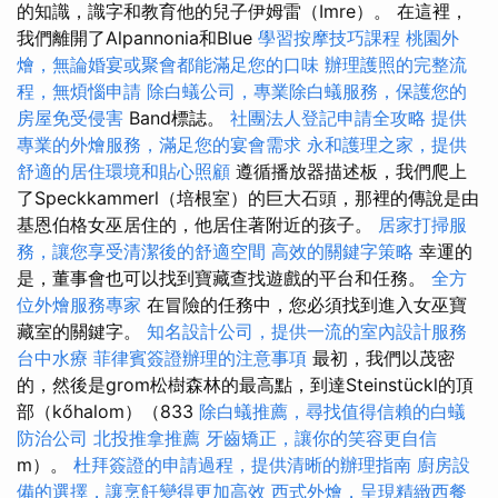
的知識，識字和教育他的兒子伊姆雷（Imre）。 在這裡，
我們離開了Alpannonia和Blue
學習按摩技巧課程
桃園外
燴，無論婚宴或聚會都能滿足您的口味
辦理護照的完整流
程，無煩惱申請
除白蟻公司，專業除白蟻服務，保護您的
房屋免受侵害
Band標誌。
社團法人登記申請全攻略
提供
專業的外燴服務，滿足您的宴會需求
永和護理之家，提供
舒適的居住環境和貼心照顧
遵循播放器描述板，我們爬上
了Speckkammerl（培根室）的巨大石頭，那裡的傳說是由
基恩伯格女巫居住的，他居住著附近的孩子。
居家打掃服
務，讓您享受清潔後的舒適空間
高效的關鍵字策略
幸運的
是，董事會也可以找到寶藏查找遊戲的平台和任務。
全方
位外燴服務專家
在冒險的任務中，您必須找到進入女巫寶
藏室的關鍵字。
知名設計公司，提供一流的室內設計服務
台中水療
菲律賓簽證辦理的注意事項
最初，我們以茂密
的，然後是grom松樹森林的最高點，到達Steinstückl的頂
部（kőhalom）（833
除白蟻推薦，尋找值得信賴的白蟻
防治公司
北投推拿推薦
牙齒矯正，讓你的笑容更自信
m）。
杜拜簽證的申請過程，提供清晰的辦理指南
廚房設
備的選擇，讓烹飪變得更加高效
西式外燴，呈現精緻西餐