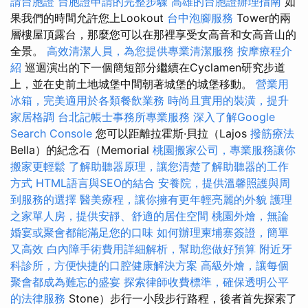
請台胞證
台胞證申請的完整步驟
高雄的台胞證辦理指南
如
果我們的時間允許您上Lookout
台中泡腳服務
Tower的兩
層樓屋頂露台，那麼您可以在那裡享受女高音和女高音山的
全景。
高效清潔人員，為您提供專業清潔服務
按摩療程介
紹
巡迴演出的下一個簡短部分繼續在Cyclamen研究步道
上，並在史前土地城堡中間朝著城堡的城堡移動。
營業用
冰箱，完美適用於各類餐飲業務
時尚且實用的裝潢，提升
家居格調
台北記帳士事務所專業服務
深入了解Google
Search Console
您可以距離拉霍斯·貝拉（Lajos
撥筋療法
Bella）的紀念石（Memorial
桃園搬家公司，專業服務讓你
搬家更輕鬆
了解助聽器原理，讓您清楚了解助聽器的工作
方式
HTML語言與SEO的結合
安養院，提供溫馨照護與周
到服務的選擇
醫美療程，讓你擁有更年輕亮麗的外貌
護理
之家單人房，提供安靜、舒適的居住空間
桃園外燴，無論
婚宴或聚會都能滿足您的口味
如何辦理柬埔寨簽證，簡單
又高效
白內障手術費用詳細解析，幫助您做好預算
附近牙
科診所，方便快捷的口腔健康解決方案
高級外燴，讓每個
聚會都成為難忘的盛宴
探索律師收費標準，確保透明公平
的法律服務
Stone）步行一小段步行路程，後者首先探索了