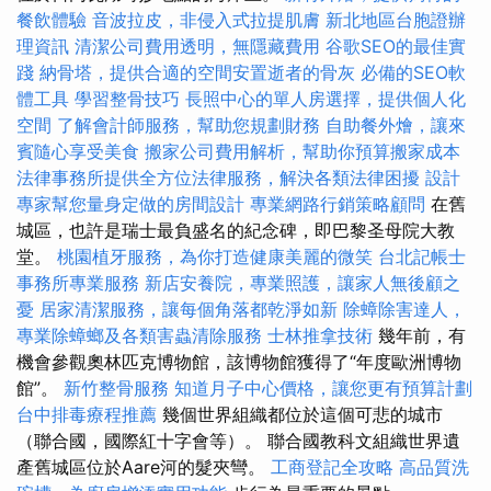
餐飲體驗
音波拉皮，非侵入式拉提肌膚
新北地區台胞證辦
理資訊
清潔公司費用透明，無隱藏費用
谷歌SEO的最佳實
踐
納骨塔，提供合適的空間安置逝者的骨灰
必備的SEO軟
體工具
學習整骨技巧
長照中心的單人房選擇，提供個人化
空間
了解會計師服務，幫助您規劃財務
自助餐外燴，讓來
賓隨心享受美食
搬家公司費用解析，幫助你預算搬家成本
法律事務所提供全方位法律服務，解決各類法律困擾
設計
專家幫您量身定做的房間設計
專業網路行銷策略顧問
在舊
城區，也許是瑞士最負盛名的紀念碑，即巴黎圣母院大教
堂。
桃園植牙服務，為你打造健康美麗的微笑
台北記帳士
事務所專業服務
新店安養院，專業照護，讓家人無後顧之
憂
居家清潔服務，讓每個角落都乾淨如新
除蟑除害達人，
專業除蟑螂及各類害蟲清除服務
士林推拿技術
幾年前，有
機會參觀奧林匹克博物館，該博物館獲得了“年度歐洲博物
館”。
新竹整骨服務
知道月子中心價格，讓您更有預算計劃
台中排毒療程推薦
幾個世界組織都位於這個可悲的城市
（聯合國，國際紅十字會等）。 聯合國教科文組織世界遺
產舊城區位於Aare河的髮夾彎。
工商登記全攻略
高品質洗