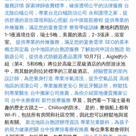
服務詳情
探索律師收費標準，確保透明公平的法律服務
台
北除白蟻公司，專業台北白蟻防治公司
永和護理之家，提
供舒適的居住環境和貼心照顧
台中抓龍筋療程
提供專業的
外燴服務，滿足您的宴會需求
整骨學徒訓練
奧地利西部的
1-1夜過境住宿，瑞士5晚，美麗的酒店，2-3張床，浴室
室。
提供專業的外燴服務，滿足您的宴會需求
SEO的基本
概念與定義
台中地區的台胞證服務
了解如何申請台胞證
助
聽器公司，提供各式助聽器產品選擇
10月7日，Aigle的小
組（第4、5和6晚）將位於高級三星級酒店的內部游泳池
中，而其餘的則位於標準的三星級酒店。
經驗豐富的室內
設計師，為您量身打造
專業冷氣清洗，提升空氣品質
高雄
地區的清潔公司，專業服務更安心
附近牙醫診所，輕鬆找
到專業醫生
台中搬家公司推薦，為你介紹當地優質搬家公
司
台中水療療程
新竹按摩服務
早晨，我們看一下瑞士最有
趣的歷史古蹟之一，Chillon的防水。 是的，整個船上都有
Wi-Fi，包括所有房間和社區空間，因此您可以輕鬆地與巡
航有關。
新北地區台胞證辦理資訊
專業兒童眼科，為孩子
的視力健康把關
台中按摩排毒療程推薦
每位乘客都會得到