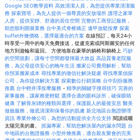
Google SEO教學資料
高效清潔人員，為您提供專業清潔服
務
探索寶塔，為先人提供一個尊貴的安放場所
護理之家單
人房，提供安靜、舒適的居住空間
完整的工商登記服務，
助您順利開展業務
台中美式脊椎矯正
逢甲放鬆按摩
探索
buffet外燴價格，選擇最適合的方案
在線預訂，每天24小
時享受一周中的每天免費接送，從盧克索或阿斯圖安的任何
地方到遊輪和返回。 方便地靠在豪華的躺椅和躺椅上
巧妙
的空間規劃，讓每寸空間都發揮最大效益
高品質養老院服
務，為父母提供安心的晚年生活
搬家公司費用解析，幫助
你預算搬家成本
尋找專業的徵信社解決疑慮
尋找專業偵探
公司，為你提供解決方案
探索數位行銷策略
台中刮痧服務
推薦
台中輕井澤按摩服務
-
精準的關鍵字搜尋技巧
完善的
家事服務，讓家務更輕鬆
選擇合適的眼科診所，確保眼睛
健康
了解骨灰罈的種類與選擇，保護親人的最後安息
醫美
做臉服務，徹底清潔和保養你的肌膚
新北地區台胞證辦理
資訊
專業外燴公司，為您的活動提供全方位支持
閱讀或曬
太陽完美的書。
抓漏專家，幫助您解決屋內的漏水問題
台
中地區的台胞證服務
小型外燴推薦，適合親友聚會的完美