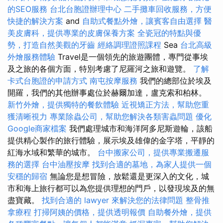
的SEO服務
台北台胞證辦理中心
二手攤車回收服務，方便
快捷的解決方案
and
自助式餐點外燴，讓賓客自由選擇
醫
美皮膚科，提供專業的皮膚保養方案
全瓷冠的特點與優
勢，打造自然美觀的牙齒
經絡調理證照課程
Sea
台北高級
外燴服務體驗
Travel是一個領先的旅遊團體，專門從事埃
及之旅的各個方面，特別考慮了尼羅河之旅和遊覽。
了解
卡式台胞證的申請方式
南屯按摩服務
我們的總部位於埃及
開羅，我們的其他辦事處位於赫爾加達，盧克索和柏林。
新竹外燴，提供獨特的餐飲體驗
近視矯正方法，幫助您重
獲清晰視力
專業除蟲公司，幫助您解決各類害蟲問題
優化
Google商家檔案
我們處理城市和海洋阿多尼斯遊輪，該船
提供精心製作的旅行體驗，展示埃及雄偉的金字塔，平靜的
紅海水域和繁華的城市。
台中搬家公司，提供專業搬遷服
務的選擇
台中油壓按摩
找到合適的墓地，為家人提供一個
安穩的歸宿
無論您是想冒險，放鬆還是更深入的文化，城
市和海上旅行都可以為您提供理想的門戶，以發現埃及的無
盡寶藏。
找到合適的 lawyer 來解決您的法律問題
整骨推
拿療程
打掃阿姨的價格，提供透明報價
自助餐外燴，提供