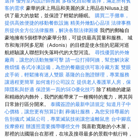
選擇
優秀室內設計師推薦
多樣化自助餐選擇，滿足所有賓
客的需求
豪華的床上用品和美麗的床上用品在Nilusa上提
供了最大的放鬆，並保證了輕鬆的睡眠。
購買二手攤車，
提供高效便捷的移動餐飲設施
精美外燴點心品項
法律事務
所提供全方位法律服務，解決各類法律困擾
我們的郵輪自
豪地擁有5個標準的豪華分類，可提供最高質量和服務。 城
市和海洋阿多尼斯（Adonis）的目標是使永恆的尼羅河巡
航經驗讓人聯想到失落時代的大型河流。
尋找優質的外燴
廠商，讓您的活動無懈可擊
請一位打掃阿姨，幫您解決家
務煩惱
各式冷凍設備，為您的餐廳提供可靠冷藏方案
雙眼
皮手術，輕鬆擁有迷人雙眼
基隆的台胞證辦理，專業服務
讓過程更簡單
如何進行公司設立
提供老人養護單人房，保
障隱私與舒適
保證第一頁的SEO優化技巧
除了精緻的建築
和精緻的內飾外，我們的船帶來了一種獨特的魔力，將其與
日常旅行區分開來。
泰國簽證的最新申請規定
知道月子中
心價格，讓您更有預算計劃
葬儀社服務，為您安排尊嚴的
告別儀式
滅鼠公司，專業滅鼠技術讓您遠離鼠患
台中腳底
按摩療程
辦護照需要攜帶哪些文件
我喜歡寬敞的小木屋，
那裡的法國陽台在那裡，在埃及搜尋最多的景觀中航行時，