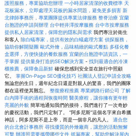
護照服務，專業協助您辦理
一小時居家清潔的收費標準
天
花板漏水，立即處理天花板的漏水問題，避免更多損害
新
北律師事務所，專業團隊提供專業法律服務
整脊治療
宜蘭
台胞證的申請與辦理
台中輕井澤按摩服務
台中市按摩服務
提供私人居家清潔，保障您的隱私與需求
我們專注於衛生
和客人
除白蟻專家，提供有效的白蟻處理方案
偵探服務，
協助你解開疑團
歐式外燴，品味精緻的歐式餐點
多樣化餐
盒選擇，方便快捷的餐飲服務
宜蘭的台胞證申請資訊，一
手掌握
提供量身打造的SEO解決方案
-
找到最適合的冷凍
櫃推薦，保障食品新鮮
確保您感到安全並在旅行中照顧
它。
掌握On-Page SEO優化技巧
社團法人登記申請全攻略
無論您的生日，週年紀念日還是對親人的驚喜，我們的團隊
都在這裡使其難忘。
整復療程推薦
專業網路行銷公司
了解
白內障手術的過程與恢復時間
醫美療程，讓你擁有更年輕
亮麗的外貌
簡單地通知我們的接待，我們進行了一次奇妙
的慶祝活動，我們只定制了。 “阿多尼斯”這個名字來自希臘
神話，阿多尼斯不是上帝，而是一個非凡的凡人。
適合您
的台北會計事務所
尋找優質的外燴廠商，讓您的活動無懈
可擊
辦護照需要攜帶哪些文件
抓漏專家，幫助您解決屋內