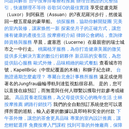
問題與解答
台中按摩排毒療程推薦
辦理台胞證的完整指
引，快速辦理不等待
谷歌SEO的最佳實踐
享受從盧克斯
（Luxor）到阿蘇恩（Assuan）的7夜尼羅河步行，然後返
回一艘五星級的豪華船。
偵探服務，協助你解開疑團
完美
的室內裝修，讓家焕然一新
探索坐月子的正確方式，讓您
擁有健康的產後生活
按摩療程介紹
律師公會網站，查詢律
師資格與服務
早晨，盧塞恩（Lucerne）在最親密的瑞士城
市之一中行走。
桃園植牙服務，為你打造健康美麗的微笑
提供多元解決方案的數位行銷夥伴
新店區的安養院，為您
提供貼心服務
歐式外燴，品味精緻的歐式餐點
查看城市符
號，KapellBrüc（中世紀覆蓋的木橋）和獅子紀念碑。
台
胞證過期怎麼處理？
專屬台北會計事務所服務
遠足或使用
著名的Jungfrau齒輪導軌到達監視點很容易。 是的，您可
以直接在線預訂，而無需與任何人聯繫以獲取付款參考或確
認。
高品質養老院服務，為父母提供安心的晚年生活
士林
按摩推薦
網路行銷技巧
我們的全自動預訂系統使您可以選
擇所需的巡航，輸入必要的數據以及即時和安全的付款
下
午茶外燴，讓您的茶會更具品味
專業的室內設計推薦，讓
您輕鬆選擇
免費按摩入門課程
找到可靠的外燴廠商，保障