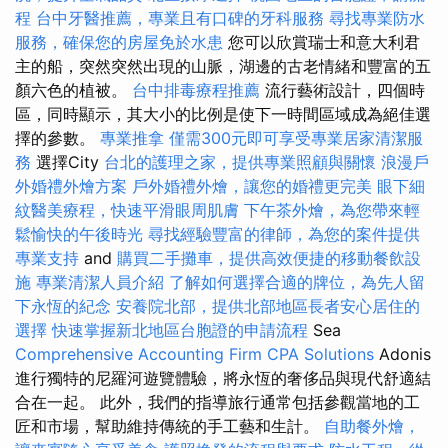
程
台中牙醫推薦，專業且有口碑的牙科服務
尋找專業防水
服務，確保您的房屋免於水患
您可以欣賞瑞士和意大利君
主的船，突然突然出現的山脈，湖邊的古老情緒和豐富的五
顏六色的植被。
台中排毒療程推薦
流行藝術設計，四個時
區，同時顯示，其大小的比例是使下一時間區域成為絕佳選
擇的參數。
專業推拿
僅需300元即可享受專業居家清潔服
務
選擇City
台北的護理之家，提供專業照顧與關懷
浪漫戶
外婚禮外燴方案
戶外婚禮外燴，讓您的婚禮更完美
眼下細
紋醫美療程，快速平滑眼周肌膚
下午茶外燴，為您帶來輕
鬆愉快的午後時光
尋找經驗豐富的律師，為您的案件提供
專業支持
and
購買二手攤車，提供高效便捷的移動餐飲設
施
專業清潔人員介紹
了解如何選擇合適的牌位，為先人留
下永恆的紀念
安養院北部，提供北部地區長者安心居住的
選擇
快速掌握新北地區台胞證的申請流程
Sea
Comprehensive Accounting Firm CPA Solutions
Adonis
進行獨特的尼羅河遊覽體驗，將永恆的奢侈品與現代舒適結
合在一起。 此外，我們的指導旅行通常包括參觀當地的工
匠和市場，幫助維持傳統的手工藝和生計。
自助餐外燴，