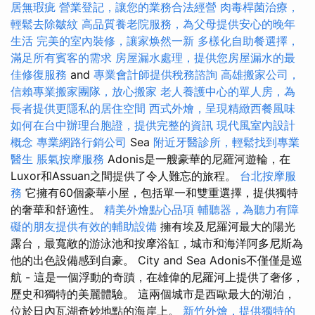
居無瑕疵
營業登記，讓您的業務合法經營
肉毒桿菌治療，
輕鬆去除皺紋
高品質養老院服務，為父母提供安心的晚年
生活
完美的室內裝修，讓家焕然一新
多樣化自助餐選擇，
滿足所有賓客的需求
房屋漏水處理，提供您房屋漏水的最
佳修復服務
and
專業會計師提供稅務諮詢
高雄搬家公司，
信賴專業搬家團隊，放心搬家
老人養護中心的單人房，為
長者提供更隱私的居住空間
西式外燴，呈現精緻西餐風味
如何在台中辦理台胞證，提供完整的資訊
現代風室內設計
概念
專業網路行銷公司
Sea
附近牙醫診所，輕鬆找到專業
醫生
脹氣按摩服務
Adonis是一艘豪華的尼羅河遊輪，在
Luxor和Assuan之間提供了令人難忘的旅程。
台北按摩服
務
它擁有60個豪華小屋，包括單一和雙重選擇，提供獨特
的奢華和舒適性。
精美外燴點心品項
輔聽器，為聽力有障
礙的朋友提供有效的輔助設備
擁有埃及尼羅河最大的陽光
露台，最寬敞的游泳池和按摩浴缸，城市和海洋阿多尼斯為
他的出色設備感到自豪。 City and Sea Adonis不僅僅是巡
航 - 這是一個浮動的奇蹟，在雄偉的尼羅河上提供了奢侈，
歷史和獨特的美麗體驗。 這兩個城市是西歐最大的湖泊，
位於日內瓦湖奇妙地點的海岸上。
新竹外燴，提供獨特的