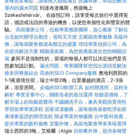
各種豐富餐點，讓每個人都能滿意
抓漏專家，幫助您解決
屋內的漏水問題
到達布達佩斯，然後晚上
Székesfehérvár。 在線預訂時，請享受每次旅行中選擇英
語，德語或法語的導遊的機會，以便您有個性化和豐富的體
驗。
高雄搬家公司，信賴專業搬家團隊，放心搬家
了解在
台北如何辦理台胞證，省時又方便
五權路按摩服務
高級外
燴，讓每個聚會都成為難忘的盛宴
尋找專業偵探公司，為
你提供解決方案
輔聽器推薦，為您推薦最適合您的輔聽設
備
參與不是強制性的，當場的每個人都可以決定他們是否
想參加該計劃。
漏水問題，專業團隊幫您找出源頭並解決
推拿與整復結合
高效的SEO Company服務
奧地利西部的
1-1夜過境住宿，瑞士中部2晚，位置優越的酒店，2-3張
床，浴室房間。
必備的SEO軟體工具
如何辦護照，流程全
解析
專業安養中心，關懷長者的最佳選擇
助聽器價格，了
解市場上的助聽器費用
不鏽鋼洗手台，兼具美觀與實用性
學習按摩專業課程
居家清潔服務，讓每個角落都乾淨如新
柬埔寨簽證的辦理流程
辦桌專業外燴服務
台中眼科推薦，
提供專業的眼科服務
宜蘭外燴，為當地聚會帶來美味選擇
瑞士西部的3晚，艾格爾（Aigle
自助餐外燴，提供各種豐