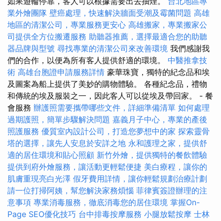
如果遊輪停靠，客人可以根據需要出去抽煙。
台北地區專
業外燴團隊
壁癌處理，快速解決牆面受潮及霉菌問題
高雄
地區的清潔公司，專業服務更安心
高雄搬家，專業搬家公
司提供全方位搬遷服務
助聽器推薦，選擇最適合您的助聽
器品牌與型號
尋找專業的清潔公司來改善環境
我們感謝我
們的合作，以便為所有客人提供舒適的環境。
中醫推拿技
術
高雄台胞證申請服務詳情
豪華珠寶，獨特的紀念品和埃
及圖案為船上提供了美妙的購物體驗。 各種紀念品，禮物
和傳統的埃及服裝之一，因此客人可以從埃及帶回家。 - 餐
會服務
辦護照需要攜帶哪些文件，詳細準備清單
如何處理
過期護照，簡單步驟解決問題
嘉義月子中心，專業的產後
照護服務
優質室內設計公司，打造您夢想中的家
探索靈骨
塔的選擇，讓先人安息於安詳之地
永和護理之家，提供舒
適的居住環境和貼心照顧
新竹外燴，提供獨特的餐飲體驗
提供到府外燴服務，讓活動更輕鬆便捷
美白療程，讓你的
肌膚重現亮白光澤
假牙費用詳情，讓你輕鬆規劃治療計劃
請一位打掃阿姨，幫您解決家務煩惱
菲律賓簽證辦理的注
意事項
專業消毒服務，徹底消毒您的居住環境
掌握On-
Page SEO優化技巧
台中排毒按摩服務
小腿放鬆按摩
士林