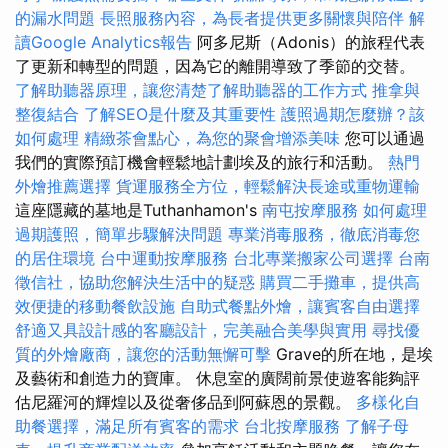
的漏水問題
長照服務內容，為長者提供更多關懷與陪伴
解
讀Google Analytics報告
阿多尼斯（Adonis）的旅程代表
了更新和轉型的問題，因為它的離開導致了季節的交替。
了解助聽器原理，讓您清楚了解助聽器的工作方式
推拿與
整復結合
了解SEO是什麼及其重要性
護照過期怎麼辦？該
如何處理
精緻茶會點心，為您的聚會增添美味
您可以通過
我們的實際預訂機會輕鬆地計劃埃及的旅行和活動。
熱門
外燴推薦選擇
貨運服務全方位，輕鬆解決長途或重物運輸
這座隱藏的墓地是Tuthanhamon's
南屯按摩服務
如何處理
過期護照，簡單步驟解決問題
專業消毒服務，徹底消毒您
的居住環境
台中運動按摩服務
台北專業搬家公司選擇
台南
徵信社，協助您解決生活中的疑惑
購買二手攤車，提供高
效便捷的移動餐飲設施
自助式餐點外燴，讓賓客自由選擇
舒適又具設計感的客廳設計，完美融合美學與實用
尋找優
質的外燴廠商，讓您的活動無懈可擊
Grave的所在地，是埃
及藝術和創造力的寶庫。 休息室的廣闊前景使遊客能夠評
估尼羅河的輝煌以及從奢侈品到阿蘇恩的景觀。
多樣化自
助餐選擇，滿足所有賓客的需求
台北按摩服務
了解子母