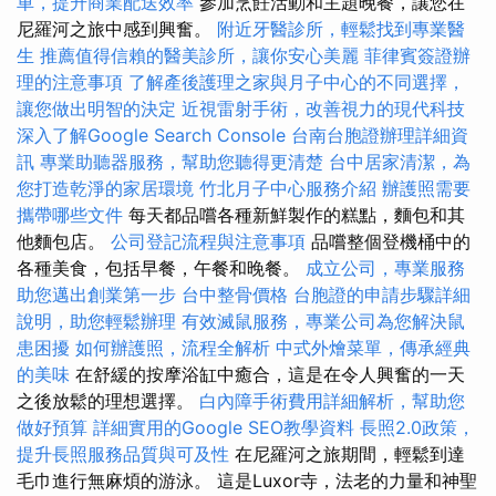
車，提升商業配送效率
參加烹飪活動和主題晚餐，讓您在
尼羅河之旅中感到興奮。
附近牙醫診所，輕鬆找到專業醫
生
推薦值得信賴的醫美診所，讓你安心美麗
菲律賓簽證辦
理的注意事項
了解產後護理之家與月子中心的不同選擇，
讓您做出明智的決定
近視雷射手術，改善視力的現代科技
深入了解Google Search Console
台南台胞證辦理詳細資
訊
專業助聽器服務，幫助您聽得更清楚
台中居家清潔，為
您打造乾淨的家居環境
竹北月子中心服務介紹
辦護照需要
攜帶哪些文件
每天都品嚐各種新鮮製作的糕點，麵包和其
他麵包店。
公司登記流程與注意事項
品嚐整個登機桶中的
各種美食，包括早餐，午餐和晚餐。
成立公司，專業服務
助您邁出創業第一步
台中整骨價格
台胞證的申請步驟詳細
說明，助您輕鬆辦理
有效滅鼠服務，專業公司為您解決鼠
患困擾
如何辦護照，流程全解析
中式外燴菜單，傳承經典
的美味
在舒緩的按摩浴缸中癒合，這是在令人興奮的一天
之後放鬆的理想選擇。
白內障手術費用詳細解析，幫助您
做好預算
詳細實用的Google SEO教學資料
長照2.0政策，
提升長照服務品質與可及性
在尼羅河之旅期間，輕鬆到達
毛巾進行無麻煩的游泳。 這是Luxor寺，法老的力量和神聖