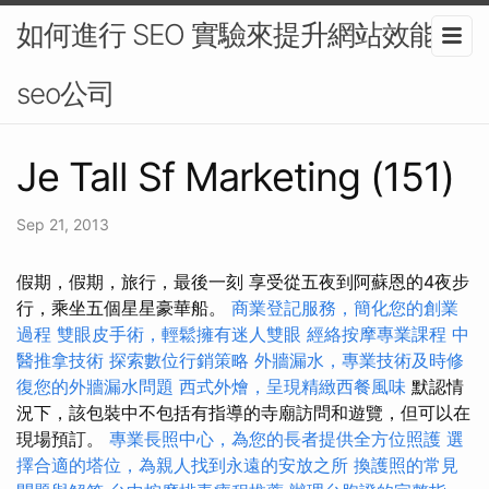
如何進行 SEO 實驗來提升網站效能-
seo公司
Je Tall Sf Marketing (151)
Sep 21, 2013
假期，假期，旅行，最後一刻 享受從五夜到阿蘇恩的4夜步
行，乘坐五個星星豪華船。
商業登記服務，簡化您的創業
過程
雙眼皮手術，輕鬆擁有迷人雙眼
經絡按摩專業課程
中
醫推拿技術
探索數位行銷策略
外牆漏水，專業技術及時修
復您的外牆漏水問題
西式外燴，呈現精緻西餐風味
默認情
況下，該包裝中不包括有指導的寺廟訪問和遊覽，但可以在
現場預訂。
專業長照中心，為您的長者提供全方位照護
選
擇合適的塔位，為親人找到永遠的安放之所
換護照的常見