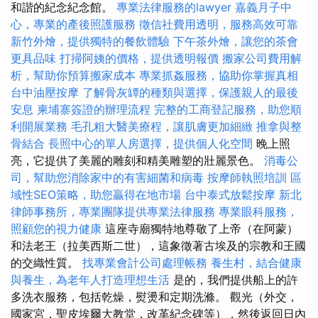
和諧的紀念紀念館。
專業法律服務的lawyer
嘉義月子中
心，專業的產後照護服務
徵信社費用透明，服務高效可靠
新竹外燴，提供獨特的餐飲體驗
下午茶外燴，讓您的茶會
更具品味
打掃阿姨的價格，提供透明報價
搬家公司費用解
析，幫助你預算搬家成本
專業抓姦服務，協助你掌握真相
台中油壓按摩
了解骨灰罈的種類與選擇，保護親人的最後
安息
柬埔寨簽證的辦理流程
完整的工商登記服務，助您順
利開展業務
毛孔粗大醫美療程，讓肌膚更加細緻
推拿與整
骨結合
長照中心的單人房選擇，提供個人化空間
晚上照
亮，它提供了美麗的雕刻和精美雕塑的壯麗景色。
消毒公
司，幫助您消除家中的有害細菌和病毒
按摩師執照培訓
區
域性SEO策略，助您贏得在地市場
台中泰式放鬆按摩
新北
律師事務所，專業團隊提供專業法律服務
專業眼科服務，
照顧您的視力健康
這座寺廟獨特地尊敬了上帝（在阿蒙）
和法老王（拉美西斯二世），這象徵著古埃及的宗教和王國
的交織性質。
找專業會計公司處理帳務
養生村，結合健康
與養生，為老年人打造理想生活
是的，我們提供船上的許
多洗衣服務，包括乾燥，熨燙和定期洗滌。 觀光（外交，
國家宮，聖皮埃爾大教堂，改革紀念碑等），然後返回日內