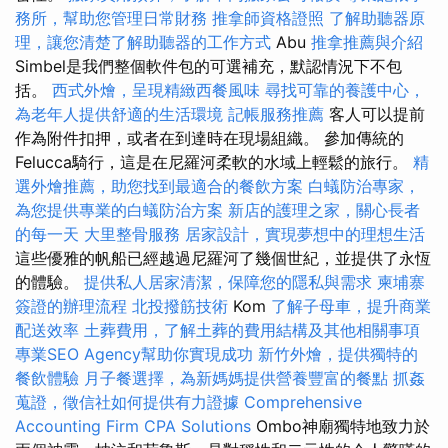
務所，幫助您管理日常財務
推拿師資格證照
了解助聽器原
理，讓您清楚了解助聽器的工作方式
Abu
推拿推薦與介紹
Simbel是我們整個軟件包的可選補充，默認情況下不包
括。
西式外燴，呈現精緻西餐風味
尋找可靠的養護中心，
為老年人提供舒適的生活環境
記帳服務推薦
客人可以提前
作為附件扣押，或者在到達時在現場組織。 參加傳統的
Felucca騎行，這是在尼羅河柔軟的水域上輕鬆的旅行。
精
選外燴推薦，助您找到最適合的餐飲方案
白蟻防治專家，
為您提供專業的白蟻防治方案
新店的護理之家，關心長者
的每一天
大里整骨服務
居家設計，實現夢想中的理想生活
這些優雅的帆船已經越過尼羅河了幾個世紀，並提供了永恆
的體驗。
提供私人居家清潔，保障您的隱私與需求
柬埔寨
簽證的辦理流程
北投撥筋技術
Kom
了解子母車，提升商業
配送效率
土葬費用，了解土葬的費用結構及其他相關事項
專業SEO Agency幫助你實現成功
新竹外燴，提供獨特的
餐飲體驗
月子餐選擇，為新媽媽提供營養豐富的餐點
抓姦
蒐證，徵信社如何提供有力證據
Comprehensive
Accounting Firm CPA Solutions
Ombo神廟獨特地致力於