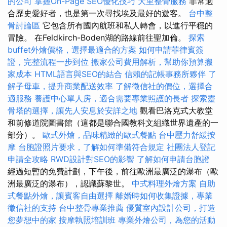
的公司
掌握On-Page SEO優化技巧
大里整骨服務
非常適
合歷史愛好者，也是第一次尋找埃及最好的遊客。
台中整
骨討論區
它包含所有國內航班和私人轉會，以進行平穩的
冒險。 在Feldkirch-Boden湖的路線前往聖加倫。
探索
buffet外燴價格，選擇最適合的方案
如何申請菲律賓簽
證，完整流程一步到位
搬家公司費用解析，幫助你預算搬
家成本
HTML語言與SEO的結合
信賴的記帳事務所夥伴
了
解子母車，提升商業配送效率
了解徵信社的價位，選擇合
適服務
養護中心單人房，適合需要專業照護的長者
探索靈
骨塔的選擇，讓先人安息於安詳之地
觀看巴洛克式大教堂
和前修道院圖書館（這都是聯合國教科文組織世界遺產的一
部分）。
歐式外燴，品味精緻的歐式餐點
台中壓力舒緩按
摩
台胞證照片要求，了解如何準備符合規定
社團法人登記
申請全攻略
RWD設計對SEO的影響
了解如何申請台胞證
經過短暫的免費計劃，下午後，前往歐洲最廣泛的瀑布（歐
洲最廣泛的瀑布），認識蘇黎世。
中式料理外燴方案
自助
式餐點外燴，讓賓客自由選擇
離婚時如何收集證據，專業
徵信社的支持
台中整骨專業推薦
優質室內設計公司，打造
您夢想中的家
按摩執照培訓班
專業外燴公司，為您的活動