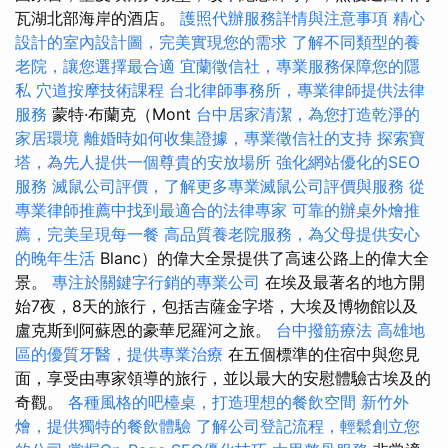
瓦湖北部海岸的酒店。
護照代辦服務詳情與注意事項
精心
設計的室內設計圖，完美實現您的需求
了解不同類型的養
老院，讓您選擇最合適
宜蘭徵信社，專業服務保障您的隱
私
穴道按摩技術課程
台北律師事務所，專業律師提供法律
服務
蒙特·布蘭克（Mont
台中居家清潔，為您打造乾淨的
家居環境
離婚時如何收集證據，專業徵信社的支持
探索寶
塔，為先人提供一個尊貴的安放場所
強化網站優化的SEO
服務
滅鼠公司評價，了解更多專業滅鼠公司評價與服務
從
專業律師推薦中找到最適合的法律專家
可靠的辦桌外燴推
薦，完美呈現每一餐
高品質養老院服務，為父母提供安心
的晚年生活
Blanc）的偉大全景提供了高速公路上的偉大全
景。
專注於關鍵字行銷的專業公司
在埃及最著名的地方開
始7夜，8天的旅行，包括吉薩金字塔，大埃及博物館以及
盧克斯到阿蘇恩的豪華尼羅河之旅。
台中撥筋療法
高雄地
區的優質牙醫，提供專業治療
在五個標準的住宿中與您見
面，享受由專家領導的旅行，並以最大的安慰體驗古埃及的
奇觀。
各種風格的吧檯桌，打造理想的餐飲空間
新竹外
燴，提供獨特的餐飲體驗
了解公司登記流程，輕鬆創立您