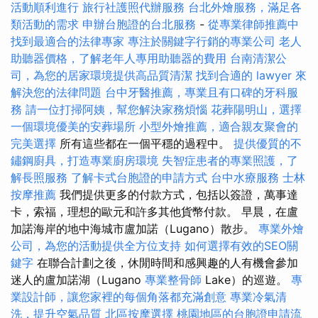
活動順利進行
旅行社護照代辦服務
台北外燴服務，滿足各
類活動的需求
申辦台胞證的台北服務
-
從專業律師推薦中
找到最適合的法律專家
專注於關鍵字行銷的專業公司
老人
助聽器價格，了解老年人專用助聽器的費用
台南清潔公
司，為您的居家環境提供高品質清潔
找到合適的 lawyer 來
解決您的法律問題
台中牙醫推薦，專業且有口碑的牙科服
務
請一位打掃阿姨，幫您解決家務煩惱
花葬陽明山，選擇
一個環境優美的安葬場所
小型外燴推薦，適合親友聚會的
完美選擇
所有這些都在一個平穩的過程中。
提供優質的不
鏽鋼廚具，打造專業廚房環境
失智症患者的專業照護，了
解長照服務
了解卡式台胞證的申請方式
台中水療服務
士林
按摩推薦
我們提供更多的付款方式，包括以簽證，萬事達
卡，索福，理想的歐元和許多其他貨幣付款。 早晨，在盧
加諾海岸的地中海城市盧加諾（Lugano）散步。
專業外燴
公司，為您的活動提供全方位支持
如何選擇有效的SEO關
鍵字
在聯合計劃之後，休閒時間和感興趣的人有機會參加
迷人的盧加諾湖（Lugano
專業整骨師
Lake）的巡遊。
專
業設計師，讓您家裡的每個角落都充滿創意
專業冷氣清
洗，提升空氣品質
北區按摩選擇
桃園地區的台胞證申請流