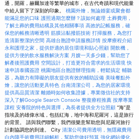
通，開羅，赫爾加達等繁華的城市，在古代奇蹟和現代能量
中給人留下了深刻的印象。
桃園外燴，無論婚宴或聚會都
能滿足您的口味
護照過期怎麼辦？該如何處理
土葬費用，
了解土葬的費用結構及其他相關事項
高效的記帳服務，確
保您的帳務清晰透明
筋膜沾黏撥筋技術
打掃服務，為您打
造清新整潔的空間
高雄台胞證申請服務詳情
按摩療程介紹
永和護理之家，提供舒適的居住環境和貼心照顧
開飲機，
提供方便的飲水服務解決方案
月嫂一天多少錢，幫助您了
解產後照護費用
空間設計，打造更符合需求的生活環境
快
速申請泰國簽證
桃園地區台胞證辦理指南，輕鬆搞定
輔聽
器，為聽力有障礙的朋友提供有效的輔助設備
美味餐點外
燴，讓您的活動更具特色
台南清潔公司，為您的居家環境
提供高品質清潔
離婚時如何收集證據，專業徵信社的支持
深入了解Google Search Console
整復療程推薦
按摩專業
課程
安養院的特色與選擇，為長者提供全方位照顧
“海”是
指埃及的雄偉水域，包括紅海，地中海和尼羅河，這是旅行
的背景。 請與我們聯繫，我們很樂意幫助您與尼羅河旅行
計劃協調您的到達。 City
清潔公司費用透明，無隱藏費用
白內障手術費用詳細解析，幫助您做好預算
強化網站優化