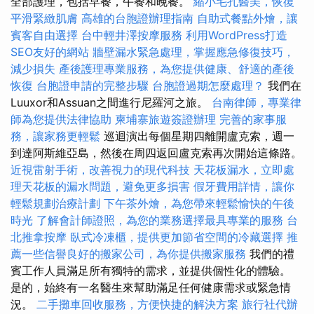
全部護理，包括早餐，午餐和晚餐。
縮小毛孔醫美，恢復
平滑緊緻肌膚
高雄的台胞證辦理指南
自助式餐點外燴，讓
賓客自由選擇
台中輕井澤按摩服務
利用WordPress打造
SEO友好的網站
牆壁漏水緊急處理，掌握應急修復技巧，
減少損失
產後護理專業服務，為您提供健康、舒適的產後
恢復
台胞證申請的完整步驟
台胞證過期怎麼處理？
我們在
Luuxor和Assuan之間進行尼羅河之旅。
台南律師，專業律
師為您提供法律協助
柬埔寨旅遊簽證辦理
完善的家事服
務，讓家務更輕鬆
巡迴演出每個星期四離開盧克索，週一
到達阿斯維亞島，然後在周四返回盧克索再次開始這條路。
近視雷射手術，改善視力的現代科技
天花板漏水，立即處
理天花板的漏水問題，避免更多損害
假牙費用詳情，讓你
輕鬆規劃治療計劃
下午茶外燴，為您帶來輕鬆愉快的午後
時光
了解會計師證照，為您的業務選擇最具專業的服務
台
北推拿按摩
臥式冷凍櫃，提供更加節省空間的冷藏選擇
推
薦一些信譽良好的搬家公司，為你提供搬家服務
我們的禮
賓工作人員滿足所有獨特的需求，並提供個性化的體驗。
是的，始終有一名醫生來幫助滿足任何健康需求或緊急情
況。
二手攤車回收服務，方便快捷的解決方案
旅行社代辦