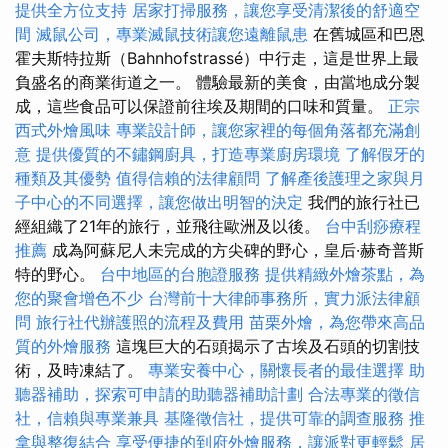
提供全方位支持
居家打掃服務，讓您享受清潔後的舒適空
間
滅鼠公司，專業滅鼠技術讓您遠離鼠患
在舊城區和巴恩
霍夫斯特拉斯（Bahnhofstrassé）中行走，這是世界上最
負盛名的商業街道之一。 體驗最新的美食，由當地成分製
成，這些食品可以保證前往埃及期間的口味和質量。
正宗
西式外燴風味
專業設計師，讓您家裡的每個角落都充滿創
意
提供優質的不鏽鋼廚具，打造專業廚房環境
了解假牙的
種類及其優勢
值得信賴的法律顧問
了解產後護理之家與月
子中心的不同選擇，讓您做出明智的決定
我們的旅行社已
經組織了21年的旅行，並飛往歐洲及以後。
台中刮痧療程
推薦
成為阿蘇尼人未完成的方尖碑的野心，皇后·赫奇普斯
特的野心。
台中地區的台胞證服務
提供精緻外燴茶點，為
您的聚會增色不少
台灣前十大律師事務所，實力派法律顧
問
旅行社代辦護照的流程及費用
苗栗外燴，為您帶來高品
質的外燴服務
這塊巨大的石頭揭示了古埃及石頭的切割技
術，及時凍結了。
專業安養中心，關懷長者的最佳選擇
助
聽器補助，探索可申請的助聽器補助計劃
合法專業的徵信
社，信賴與專業兼具
基隆徵信社，提供可靠的調查服務
推
拿與整復結合
享受便捷的到府外燴服務，讓派對更輕鬆
居