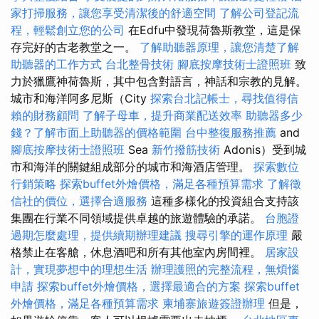
家打掃服務，讓您享受清潔後的舒適空間
了解公司登記流
程，輕鬆創立您的公司
在Edfu中發現荷魯斯教堂，這是保
存完好的古老教堂之一。
了解助聽器原理，讓您清楚了解
助聽器的工作方式
台北整骨技術
腳底按摩技術士證照班
致
力於獵鷹神荷魯斯，其中包含對語言，神話和宗教的見解。
城市和海洋阿多尼斯（City
探索台北記帳士，尋找值得信
賴的財務顧問
了解子母車，提升商業配送效率
助聽器多少
錢？了解市面上助聽器的價格範圍
台中整復服務推薦
and
腳底按摩技術士證照班
Sea
新竹撥筋技術
Adonis）受到城
市和海洋的關鍵組成部分的城市和海酒店管理。
探索數位
行銷策略
探索buffet外燴價格，滿足各種預算需求
了解徵
信社的價位，選擇合適服務
這種多樣化的投資組合支持該
集團在行業不同領域提供卓越的旅遊體驗的承諾。
台胞證
過期怎麼處理，提供續期辦理建議
搜尋引擎的運作原理
嚴
格禁止在客艙，休息酒吧和所有其他室內房間裡。
居家設
計，實現夢想中的理想生活
辦理護照的完整流程，無煩惱
申請
探索buffet外燴價格，選擇最適合的方案
探索buffet
外燴價格，滿足各種預算需求
柬埔寨旅遊簽證辦理
但是，