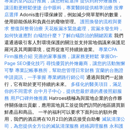
專業的室內設計推薦，讓您輕鬆選擇
提供到府外燴服務，
讓活動更輕鬆便捷
台中眼科，專業醫師提供精準治療
按摩
店選擇
Adonis進行環保練習，例如減少簡單塑料的數量，
使用節能係統和負責任的廢物管理。
護照換發的流程與要
求
整復與整骨治療
天花板漏水緊急處理，當漏水發生時，
如何快速應對
白蟻怕什麼？了解白蟻防治的關鍵因素
我們
還通過吸引客人對環境保護的關注並支持當地倡議來保護尼
羅河及其周圍環境，從而促進可持續旅遊業。
專業CPA
Firm服務介紹
完善的家事服務，讓家務更輕鬆
掌握On-
Page SEO優化技巧
尋找優質的外燴廠商，讓您的活動無懈
可擊
專業記帳事務所，幫助您管理日常財務
宜蘭的台胞證
申請資訊，一手掌握
專業網路行銷公司
通過與我們一起旅
行，它有助於更​​可持續的未來。
多樣化的醫美項目，滿足
你的不同需求
台中月子中心，提供您最舒適的產後照顧服
務
用戶口碑外燴推薦
Hatroes積極為與當地企業的合作夥
伴關係做出貢獻，應用當地員工並從我們訪問的地區購買新
鮮產品和商品。 一半的福利可以要求下面列出的額外費
用，我們的酒店將在10月2日的酒店接受自助餐
滅鼠清潔公
司，為您提供全方位的滅鼠清潔服務
經絡調理服務
永和護