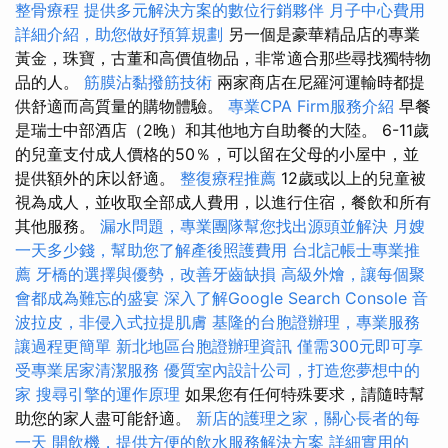
整骨療程
提供多元解決方案的數位行銷夥伴
月子中心費用
詳細介紹，助您做好預算規劃
另一個是豪華精品店的專業
黃金，珠寶，古董和高價值物品，非常適合那些尋找獨特物
品的人。
筋膜沾黏撥筋技術
兩家商店在尼羅河運輸時都提
供舒適而高質量的購物體驗。
專業CPA Firm服務介紹
早餐
是瑞士中部酒店（2晚）和其他地方自助餐的大陸。 6-11歲
的兒童支付成人價格的50％，可以留在父母的小屋中，並
提供額外的床以舒適。
整復療程推薦
12歲或以上的兒童被
視為成人，並收取全部成人費用，以進行住宿，餐飲和所有
其他服務。
漏水問題，專業團隊幫您找出源頭並解決
月嫂
一天多少錢，幫助您了解產後照護費用
台北記帳士專業推
薦
牙橋的選擇與優勢，改善牙齒缺損
高級外燴，讓每個聚
會都成為難忘的盛宴
深入了解Google Search Console
音
波拉皮，非侵入式拉提肌膚
基隆的台胞證辦理，專業服務
讓過程更簡單
新北地區台胞證辦理資訊
僅需300元即可享
受專業居家清潔服務
優質室內設計公司，打造您夢想中的
家
搜尋引擎的運作原理
如果您有任何特殊要求，請隨時幫
助您的家人盡可能舒適。
新店的護理之家，關心長者的每
一天
開飲機，提供方便的飲水服務解決方案
詳細實用的