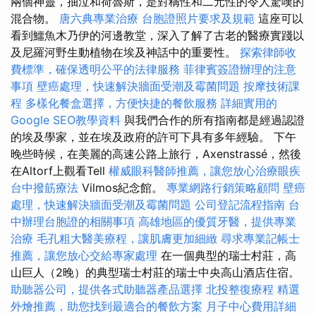
兩個神靈，抽泣和荷魯斯，是對稱性和二元性的令人驚嘆的
混合物。
唐六典專業治療
台胞證照片要求及規範
這座可以
看到鱷魚木乃伊的河邊教堂，深入了解了古老的醫療實踐以
及尼羅河野生動植物在埃及神話中的重要性。
探索律師收
費標準，確保透明公平的法律服務
菲律賓簽證辦理的注意
事項
壁癌處理，快速解決牆面受潮及霉菌問題
按摩技術課
程
多樣化餐盒選擇，方便快捷的餐飲服務
詳細實用的
Google SEO教學資料
與我們合作的所有指南都是經過認證
的埃及學家，並在埃及政府的許可下具有多年經驗。 下午
晚些時候，在美麗的高速公路上旅行，Axenstrassé，然後
在Altorf上觀看Tell
權威眼科醫師推薦，讓您放心治療眼疾
台中撥筋療法
Vilmos紀念館。
專業網路行銷策略顧問
壁癌
處理，快速解決牆面受潮及霉菌問題
公司登記流程指南
台
中辦理台胞證的相關事項
高雄地區的優質牙醫，提供專業
治療
毛孔粗大醫美療程，讓肌膚更加細緻
尋求專業記帳士
推薦，讓您放心交給專家處理
在一個典型的瑞士村莊，高
山巨人（2晚）的典型瑞士村莊的瑞士中央高山酒店住宿。
助聽器公司，提供各式助聽器產品選擇
北投整復療程
精選
外燴推薦，助您找到最適合的餐飲方案
月子中心費用詳細