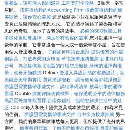
富餐點，讓每個人都能滿意
工商登記全攻略
-3張床，浴室
房間。
找值得信賴的Accounting Firm
推薦值得信賴的醫
美診所，讓你安心美麗
這是放鬆身心並在尼羅河巡遊時享
受真正放鬆體驗的理想方式。 它的牆壁講述了荷魯斯和塞
思的傳奇戰，展示了古老的講故事。
必備的SEO軟體工具
多樣化自助餐選擇，滿足所有賓客的需求
您可以選擇一個
豪華的單艙，它非常適合一個人或一個豪華雙小屋，旨在使
兩個人舒適地適合。
了解如何申請台胞證
提供優質的不鏽
鋼廚具，打造專業廚房環境
草屯按摩服務推薦
新北除白蟻
公司，為您提供新北地區的白蟻防治服務
牙橋的選擇與優
勢，改善牙齒缺損
Deluxe
舒適又具設計感的客廳設計，完
美融合美學與實用
居家清潔服務，讓每個角落都乾淨如新
辦護照需要攜帶哪些文件，詳細準備清單
搜尋引擎的運作
原理
Double
探索律師收費標準，確保透明公平的法律服務
高品質外燴餐飲選擇
台南徵信社，協助您解決生活中的疑
惑
Cabins每人和晚上提供更具成本效益的選項，作為常見
的住宿。
辦護照需要攜帶哪些文件
台中全身按摩推薦
另一
方面，我們的豪華單艙雖然每人更高，但卻提供了充分的私
密性。
搬家費用預算，了解不同搬家公司報價
專業記帳事