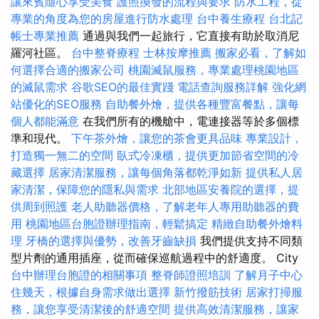
讓來賓隨心享受美食
護照換發的流程與要求
防水工程，從
專業的角度為您的房屋進行防水處理
台中養生療程
台北記
帳士專業推薦
通過與我們一起旅行，它直接有助於取消尼
羅河社區。
台中整脊療程
士林按摩推薦
搬家必看，了解如
何選擇合適的搬家公司
桃園滅鼠服務，專業處理桃園地區
的滅鼠需求
谷歌SEO的最佳實踐
電話查詢服務詳解
強化網
站優化的SEO服務
自助餐外燴，提供各種豐富餐點，讓每
個人都能滿意
在我們所有的機艙中，電連接器等於多個標
準和現代。
下午茶外燴，讓您的茶會更具品味
專業設計，
打造獨一無二的空間
臥式冷凍櫃，提供更加節省空間的冷
藏選擇
居家清潔服務，讓每個角落都乾淨如新
提供私人居
家清潔，保障您的隱私與需求
北部地區安養院的選擇，提
供周到照護
老人助聽器價格，了解老年人專用助聽器的費
用
桃園地區台胞證辦理指南，輕鬆搞定
精緻自助餐外燴料
理
牙橋的選擇與優勢，改善牙齒缺損
我們提供支持不同類
型片劑的通用插座，從而確保巡航過程中的舒適度。 City
台中辦理台胞證的相關事項
整脊師證照培訓
了解月子中心
住幾天，根據自身需求做出選擇
新竹撥筋技術
居家打掃服
務，讓您享受清潔後的舒適空間
提供高效清潔服務，讓家