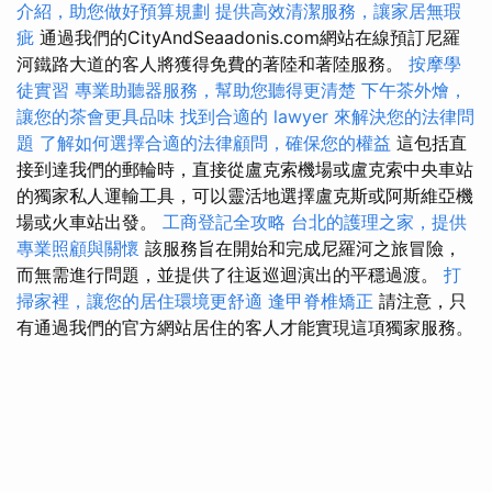
介紹，助您做好預算規劃
提供高效清潔服務，讓家居無瑕
疵
通過我們的CityAndSeaadonis.com網站在線預訂尼羅
河鐵路大道的客人將獲得免費的著陸和著陸服務。
按摩學
徒實習
專業助聽器服務，幫助您聽得更清楚
下午茶外燴，
讓您的茶會更具品味
找到合適的 lawyer 來解決您的法律問
題
了解如何選擇合適的法律顧問，確保您的權益
這包括直
接到達我們的郵輪時，直接從盧克索機場或盧克索中央車站
的獨家私人運輸工具，可以靈活地選擇盧克斯或阿斯維亞機
場或火車站出發。
工商登記全攻略
台北的護理之家，提供
專業照顧與關懷
該服務旨在開始和完成尼羅河之旅冒險，
而無需進行問題，並提供了往返巡迴演出的平穩過渡。
打
掃家裡，讓您的居住環境更舒適
逢甲脊椎矯正
請注意，只
有通過我們的官方網站居住的客人才能實現這項獨家服務。