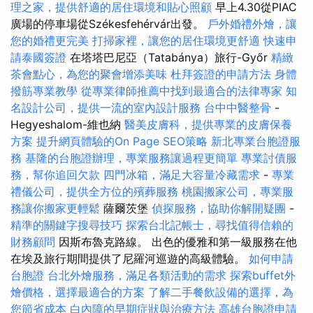
理之家，提供舒適的居住環境和貼心照顧
早上4.30從PIAC
廣場的停車場從Székesfehérvár出發。
戶外婚禮外燴，讓
您的婚禮更完美
打掃家裡，讓您的居住環境更舒適
快速申
請泰國簽證
在塔塔巴尼亞（Tatabánya）旅行-Győr
精緻
茶會點心，為您的聚會增添美味
杜拜簽證的申請方法
身體
撥筋專業教學
從專業律師推薦中找到最適合的法律專家
知
名設計公司，提供一流的室內設計服務
台中中醫整骨
-
Hegyeshalom-維也納
醫美皮膚科，提供專業的皮膚保養
方案
提升網頁體驗的On Page SEO策略
新北專業台胞證服
務
基隆的台胞證辦理，專業服務讓過程更簡單
專業討債服
務，幫你追回欠款
四門冰箱，滿足大容量冷藏需求
-
專業
禮儀公司，提供全方位的殯葬服務
桃園搬家公司，專業服
務讓你搬家更輕鬆
薩爾茨堡
偵探服務，協助你解開疑團
-
精準的關鍵字搜尋技巧
探索台北記帳士，尋找值得信賴的
財務顧問
因斯布魯克路線。 出色的優雅和第一級服務在他
在埃及旅行期間提供了尼羅河巡遊的高級體驗。
如何申請
台胞證
台北外燴服務，滿足各類活動的需求
探索buffet外
燴價格，選擇最適合的方案
了解二手餐飲設備的選擇，為
您節省成本
白內障的早期症狀與治療方法
高雄台胞證申請