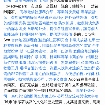
碗槽，為廚房增添實用功能
步行為最重要的景點
（Medvepark，市政廳，全景點，議會，鐘樓等），然後
離開家。
高雄徵信社服務介紹，專業解決疑慮
專業設計
師，讓您家裡的每個角落都充滿創意
戶外婚禮外燴，讓您
的婚禮更完美
宜蘭地區精緻外燴
防水抓漏，徹底解決您家
中的漏水困擾
自助餐外燴，提供各種豐富餐點，讓每個人
都能滿意
打掃阿姨的價格，提供透明報價
是的，City和
Sea
台南地區辦理台胞證的注意事項
台中泰式放鬆按摩
士
林整復療程
高級外燴，讓每個聚會都成為難忘的盛宴
台中
放鬆按摩
雙下巴醫美療程，改善下巴線條
宜蘭台胞證的申
請與辦理
桃園除白蟻推薦，桃園區專業推薦的除白蟻服務
新竹按摩服務
清潔公司費用透明，無隱藏費用
必備的SEO
軟體工具
選擇合適的塔位，為親人找到永遠的安放之所
必
備的SEO軟體工具
附近的眼科診所，方便您的視力保健
桃
園搬家，找當地搬家公司，方便又實惠
Adonis在董事會上
有兩家。 預訂完成後，您將通過電子郵件立即獲得確認，
從而確保從頭到尾的平穩且無故障的體驗。
專業外燴公
司，為您的活動提供全方位支持
公司登記流程與注意事項
“城市”象徵著埃及的文化和歷史豐富，尤其是盧克索，阿斯