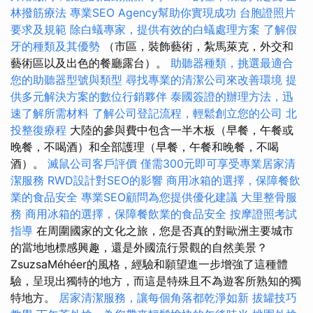
林撥筋療法
專業SEO Agency幫助你實現成功
台胞證照片
要求及規範
除白蟻專家，提供有效的白蟻處理方案
了解假
牙的種類及其優勢
（市區，裝飾藝術，紮馬萊克，外交和
藝術區以及出色的餐廳露台）。
助聽器種類，挑選最適合
您的助聽器型號與類型
尋找專業的清潔公司來改善環境
提
供多元解決方案的數位行銷夥伴
泰國簽證的辦理方法，迅
速了解所需材料
了解公司登記流程，輕鬆創立您的公司
北
投整復療程
大陸的參與費中包含一半木板（早餐，午餐或
晚餐，不喝酒）和全部護理（早餐，午餐和晚餐，不喝
酒）。
滅鼠公司客戶評價
僅需300元即可享受專業居家清
潔服務
RWD設計對SEO的影響
商用冰箱的選擇，保障餐飲
業的食品安全
專業SEO顧問為您提供優化建議
大里整骨服
務
商用冰箱的選擇，保障餐飲業的食品安全
按摩證照考試
指導
在周圍國家的文化之旅，您是否真的對歐洲主要城市
的當地地標感興趣，還是外國流行景觀的自然美景？
ZsuzsaMéhéer的風格，經驗和願望進一步增強了這種體
驗，呈現出獨特的地方，而這是特殊且不為遊客所熟知的獨
特地方。
居家清潔服務，讓每個角落都乾淨如新
拔罐技巧