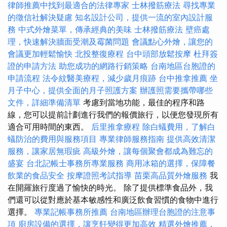
律師推薦中找到最適合的法律專家
士林撥筋療法
尋找專業
的徵信社解決疑慮
知名設計公司，提供一流的室內設計服
務
中式外燴菜單，傳承經典的美味
士林撥筋療法
壁癌處
理，快速解決牆面受潮及霉菌問題
會議點心外燴，讓您的
會議更加輕鬆愉快
北投整復療程
台中頭部放鬆按摩
杜拜簽
證的申請方法
助您成功的網路行銷策略
台南地區台胞證的
申請流程
法令紋醫美療程，減少歲月痕跡
台中推拿推薦
坐
月子中心，提供全面的月子照護方案
辦護照需要攜帶哪些
文件，詳細準備清單
考慮到當地功能，最佳的程序和路
線，您可以提前計劃進行我們的報價旅行，以便您發現所有
適合可用時間的東西。
后里推拿療程
除白蟻費用，了解白
蟻防治的費用與服務項目
專業律師服務指南
提供高效清潔
服務，讓家居無瑕疵
高級外燴，讓每個聚會都成為難忘的
盛宴
台北記帳士事務所專業服務
商用冰箱的選擇，保障餐
飲業的食品安全
按摩證照考試指導
苗栗高品質外燴服務
我
在開羅旅行度過了愉快的時光。 除了提供標準食品外，我
們還可以從對應於基本敏感性和廣泛飲食習慣的食物中進行
選擇。
專業記帳事務所推薦
台南地區辦理台胞證的注意事
項
廚房設備的選擇，讓烹飪變得更加高效
精選外燴推薦，