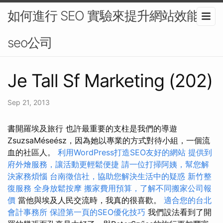
如何進行 SEO 實驗來提升網站效能-
seo公司
Je Tall Sf Marketing (202)
Sep 21, 2013
書開羅埃及旅行 也許最重要的支柱是我們的導遊
ZsuzsaMéseész，因為她以專業的方式對待小組，一個流
血的社區人。
利用WordPress打造SEO友好的網站
提供到
府外燴服務，讓活動更輕鬆便捷
請一位打掃阿姨，幫您解
決家務煩惱
台南徵信社，協助您解決生活中的疑惑
新竹整
復服務
全身放鬆按摩
搬家費用預算，了解不同搬家公司報
價
當他與埃及人民交流時，我真的很喜歡。
適合您的台北
會計事務所
保證第一頁的SEO優化技巧
我們設法看到了開