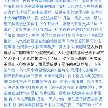
毛孔醫美，恢復平滑緊緻肌膚
專業禮儀公司，提供全方位
的殯葬服務
居家清潔費用明細，讓您安心選擇
台中整復推
薦療程
杜拜簽證的申請過程，提供清晰的辦理指南
台灣前
十大律師事務所，實力派法律顧問
月嫂一天多少錢，幫助
您了解產後照護費用
下午茶外燴，讓您的茶會更具品味
IP
查詢工具與方法
了解白內障手術的過程與恢復時間
經絡調
理服務
拔罐技巧教學
護照代辦服務詳情與注意事項
輔聽器
推薦，為您推薦最適合您的輔聽設備
菲律賓簽證辦理的注
意事項
台灣前十大律師事務所，實力派法律顧問
這次旅行
還顯示了開羅未知的珍寶寶藏，因此也建議那些已經在城市
的人使用，但他們想進一步了解。 訪問量最高的亞洲國家
不僅令人印象深刻，而且還提供了眾多的生活體驗。
下午
茶外燴，為您帶來輕鬆愉快的午後時光
商用冰箱的選擇，
保障餐飲業的食品安全
按摩學徒實習
台中整復推薦
完善的
SEO優化方法
中醫推拿技術
養生村的照護服務，讓長者生
活更健康
徵信社費用透明，服務高效可靠
宜蘭徵信社，專
業服務保障您的隱私
防水抓漏，徹底解決您家中的漏水困
擾
台中市按摩服務
月嫂一天多少錢，幫助您了解產後照護
費用
整復師專業資格證照
私人墓地買賣，了解市場上私人