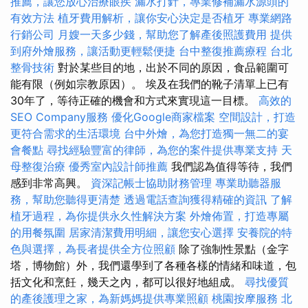
推薦，讓您放心治療眼疾
漏水打針，專業修補漏水源頭的
有效方法
植牙費用解析，讓你安心決定是否植牙
專業網路
行銷公司
月嫂一天多少錢，幫助您了解產後照護費用
提供
到府外燴服務，讓活動更輕鬆便捷
台中整復推薦療程
台北
整骨技術
對於某些目的地，出於不同的原因，食品範圍可
能有限（例如宗教原因）。 埃及在我們的靴子清單上已有
30年了，等待正確的機會和方式來實現這一目標。
高效的
SEO Company服務
優化Google商家檔案
空間設計，打造
更符合需求的生活環境
台中外燴，為您打造獨一無二的宴
會餐點
尋找經驗豐富的律師，為您的案件提供專業支持
天
母整復治療
優秀室內設計師推薦
我們認為值得等待，我們
感到非常高興。
資深記帳士協助財務管理
專業助聽器服
務，幫助您聽得更清楚
透過電話查詢獲得精確的資訊
了解
植牙過程，為你提供永久性解決方案
外燴佈置，打造專屬
的用餐氛圍
居家清潔費用明細，讓您安心選擇
安養院的特
色與選擇，為長者提供全方位照顧
除了強制性景點（金字
塔，博物館）外，我們還學到了各種各樣的情緒和味道，包
括文化和烹飪，幾天之內，都可以很好地組成。
尋找優質
的產後護理之家，為新媽媽提供專業照顧
桃園按摩服務
北