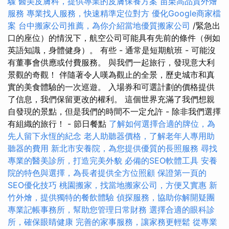
驟
醫美皮膚科，提供專業的皮膚保養方案
苗栗高品質外燴
服務
專業找人服務，快速精準定位對方
優化Google商家檔
案
台中搬家公司推薦，為你介紹當地優質搬家公司
/緊急出
口的座位）的情況下，航空公司可能具有先前的條件（例如
英語知識，身體健身）。 有些 - 通常是短期航班 - 可能沒
有董事會供應或付費服務。 與我們一起旅行，發現意大利
景觀的奇觀！ 伴隨著令人嘆為觀止的全景，歷史城市和真
實的美食體驗的一次巡遊。 入場券和可選計劃的價格提供
了信息，我們保留更改的權利。 這個世界充滿了我們想親
自發現的景點，但是我們的時間不一定允許 - 除非我們選擇
有組織的旅行！ - 節日餐點
了解如何選擇合適的牌位，為
先人留下永恆的紀念
老人助聽器價格，了解老年人專用助
聽器的費用
新北市安養院，為您提供優質的長照服務
尋找
專業的醫美診所，打造完美外貌
必備的SEO軟體工具
安養
院的特色與選擇，為長者提供全方位照顧
保證第一頁的
SEO優化技巧
桃園搬家，找當地搬家公司，方便又實惠
新
竹外燴，提供獨特的餐飲體驗
偵探服務，協助你解開疑團
專業記帳事務所，幫助您管理日常財務
選擇合適的眼科診
所，確保眼睛健康
完善的家事服務，讓家務更輕鬆
從專業