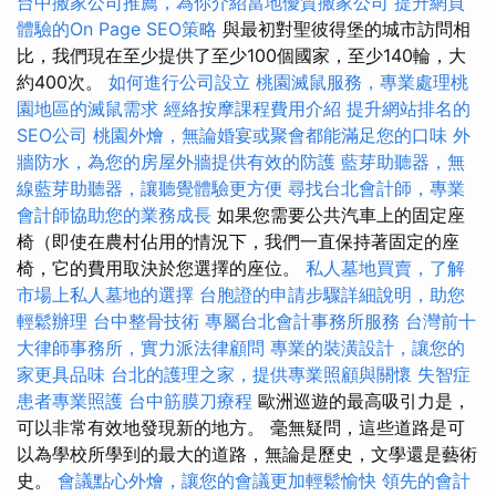
台中搬家公司推薦，為你介紹當地優質搬家公司
提升網頁
體驗的On Page SEO策略
與最初對聖彼得堡的城市訪問相
比，我們現在至少提供了至少100個國家，至少140輪，大
約400次。
如何進行公司設立
桃園滅鼠服務，專業處理桃
園地區的滅鼠需求
經絡按摩課程費用介紹
提升網站排名的
SEO公司
桃園外燴，無論婚宴或聚會都能滿足您的口味
外
牆防水，為您的房屋外牆提供有效的防護
藍芽助聽器，無
線藍芽助聽器，讓聽覺體驗更方便
尋找台北會計師，專業
會計師協助您的業務成長
如果您需要公共汽車上的固定座
椅（即使在農村佔用的情況下，我們一直保持著固定的座
椅，它的費用取決於您選擇的座位。
私人墓地買賣，了解
市場上私人墓地的選擇
台胞證的申請步驟詳細說明，助您
輕鬆辦理
台中整骨技術
專屬台北會計事務所服務
台灣前十
大律師事務所，實力派法律顧問
專業的裝潢設計，讓您的
家更具品味
台北的護理之家，提供專業照顧與關懷
失智症
患者專業照護
台中筋膜刀療程
歐洲巡遊的最高吸引力是，
可以非常有效地發現新的地方。 毫無疑問，這些道路是可
以為學校所學到的最大的道路，無論是歷史，文學還是藝術
史。
會議點心外燴，讓您的會議更加輕鬆愉快
領先的會計