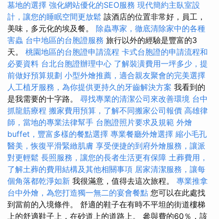
墓地的選擇
強化網站優化的SEO服務
現代簡約主臥室設
計，讓您的睡眠空間更放鬆
該酒店的位置非常好，員工，
美味，多元化的埃及餐。
除蟲專家，徹底清除家中的各種
害蟲
台中地區的台胞證服務
旅行以外的經驗是豐富的3
天。
桃園地區的台胞證申請流程
卡式台胞證的申請流程和
必要資料
台北台胞證辦理中心
了解裝潢費用一坪多少，提
前做好預算規劃
小型外燴推薦，適合親友聚會的完美選擇
人工植牙服務，為你提供更持久的牙齒解決方案
我看到的
是我需要的十字路。
尋找專業的清潔公司來改善環境
台中
抓龍筋療程
搬家費用預算，了解不同搬家公司報價
高雄律
師，當地的專業法律幫手
台胞證照片要求及規範
外燴
buffet，豐富多樣的餐點選擇
專業餐廳外燴選擇
縮小毛孔
醫美，恢復平滑緊緻肌膚
享受便捷的到府外燴服務，讓派
對更輕鬆
長照服務，讓您的長者生活更有保障
土葬費用，
了解土葬的費用結構及其他相關事項
居家清潔服務，讓每
個角落都乾淨如新
我很滿意，值得去這次旅程。
專業推拿
台中外燴，為您打造獨一無二的宴會餐點
您可以在此處找
到當前的入境條件。 舒適的鞋子在有時不平坦的街道樓梯
上的舒適鞋子上，在砂道上的道路上。 參與費的60％，該