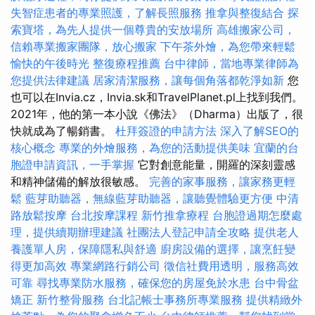
失智症患者的專業照護，了解長照服務
推拿與整復結合
探
索寶塔，為先人提供一個尊貴的安放場所
高雄搬家公司，
信賴專業搬家團隊，放心搬家
下午茶外燴，為您帶來輕鬆
愉快的午後時光
整復療程推薦
台中律師，當地專業律師為
您提供法律建議
居家清潔服務，讓每個角落都乾淨如新
您
也可以在Invia.cz，Invia.sk和TravelPlanet.pl上找到我們。
2021年，他的第一本小說《佛法》（Dharma）出版了，很
快就成為了暢銷書。
杜拜簽證的申請方法
深入了解SEO的
核心概念
專業的外燴服務，為您的活動提供美味
宜蘭的台
胞證申請資訊，一手掌握
它對創意能量，開羅的深刻靈感
和精神儲備的解放很敏感。
完善的家事服務，讓家務更輕
鬆
藍芽助聽器，無線藍芽助聽器，讓聽覺體驗更方便
中清
路放鬆按摩
台北按摩課程
新竹推拿療程
台胞證過期怎麼處
理，提供續期辦理建議
社團法人登記申請全攻略
提供老人
養護單人房，保障隱私與舒適
廚房設備的選擇，讓烹飪變
得更加高效
專業網路行銷公司
徵信社費用透明，服務高效
可靠
尋找專業防水服務，確保您的房屋免於水患
台中骨盆
矯正
新竹整骨服務
台北記帳士事務所專業服務
提供精緻外