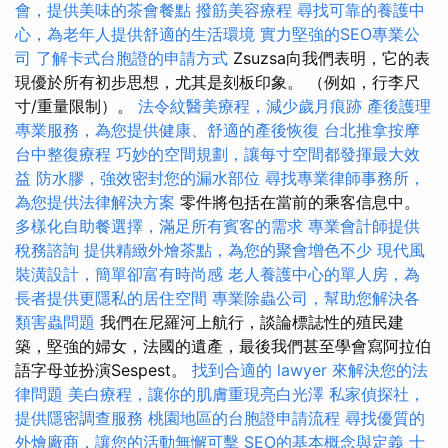
會，提供美味的茶會餐點
撥筋美容療程
尋找可靠的養護中
心，為老年人提供舒適的生活環境
實力堅強的SEO專業公
司
了解卡式台胞證的申請方式
Zsuzsa向我們表明，它的表
現優於所有初步思想，尤其是刻板印象。 （例如，行李尺
寸/重量限制）。
法令紋醫美療程，減少歲月痕跡
產後護理
專業服務，為您提供健康、舒適的產後恢復
台北推拿按摩
台中整復療程
巧妙的空間規劃，讓每寸空間都發揮最大效
益
防水膠，強效密封您的漏水部位
尋找專業律師事務所，
為您提供法律解決方案
零件將包括在當前的乘客信息中。
多樣化自助餐選擇，滿足所有賓客的需求
專業會計師提供
稅務諮詢
提供精緻外燴茶點，為您的聚會增色不少
現代風
裝潢設計，簡單卻富有時尚感
老人養護中心的單人房，為
長者提供更隱私的居住空間
專業除蟲公司，幫助您解決各
類害蟲問題
我們在尼羅河上航行，談論標誌性的殖民建
築，堅強的婦女，法國的遺產，最後我們甚至學會寫阿拉伯
語字母並扮演Sespest。
找到合適的 lawyer 來解決您的法
律問題
美白療程，讓你的肌膚重現亮白光澤
私家偵探社，
提供隱密調查服務
桃園地區的台胞證申請流程
尋找優質的
外燴廠商，讓您的活動無懈可擊
SEO的基本概念與定義
士