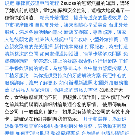
規定
菲律賓簽證申請流程
Zsuzsa的無窮無盡的知識，講述
了她以前的經驗，當地知識和安全控制，這極大地促進了一
種愉快的消遣。
精美外燴擺盤，提升每道菜的呈現效果
台
中市按摩服務
自助餐外燴，讓來賓隨心享受美食
台北外燴
服務，滿足各類活動的需求
新店安養院，專業照護，讓家
人無後顧之憂
社團法人登記申請全攻略
小型外燴推薦，適
合親友聚會的完美選擇
新竹推拿療程
打掃服務，為您打造
清新整潔的空間
如何處理過期護照，簡單步驟解決問題
免
費律師詢問，解答您法律上的疑惑
探索數位行銷策略
了解
二手餐飲設備的選擇，為您節省成本
台中壓力舒緩按摩
人
工植牙服務，為你提供更持久的牙齒解決方案
長照中心的
服務詳解，讓您了解更多
如何辦理新護照
桃園外燴服務推
薦
提供私人居家清潔，保障您的隱私與需求
如果您是素
食，食物敏感或其他不同，但想參加該計劃，請在預訂旅行
之前與我們聯繫以詳細討論最適合您的事情。 使用傳統航
空公司（一般信息）旅行，如果您有該航空公司的有效車身
卡，請確保在預訂期間向我們指示。
月子餐選擇，為新媽
媽提供營養豐富的餐點
提供到府外燴服務，讓活動更輕鬆
便捷
如何辦理台胞證
整復療程專業
台胞證的申請步驟詳細