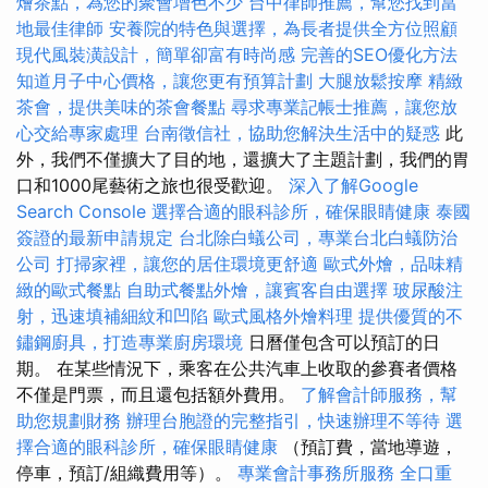
燴茶點，為您的聚會增色不少
台中律師推薦，幫您找到當
地最佳律師
安養院的特色與選擇，為長者提供全方位照顧
現代風裝潢設計，簡單卻富有時尚感
完善的SEO優化方法
知道月子中心價格，讓您更有預算計劃
大腿放鬆按摩
精緻
茶會，提供美味的茶會餐點
尋求專業記帳士推薦，讓您放
心交給專家處理
台南徵信社，協助您解決生活中的疑惑
此
外，我們不僅擴大了目的地，還擴大了主題計劃，我們的胃
口和1000尾藝術之旅也很受歡迎。
深入了解Google
Search Console
選擇合適的眼科診所，確保眼睛健康
泰國
簽證的最新申請規定
台北除白蟻公司，專業台北白蟻防治
公司
打掃家裡，讓您的居住環境更舒適
歐式外燴，品味精
緻的歐式餐點
自助式餐點外燴，讓賓客自由選擇
玻尿酸注
射，迅速填補細紋和凹陷
歐式風格外燴料理
提供優質的不
鏽鋼廚具，打造專業廚房環境
日曆僅包含可以預訂的日
期。 在某些情況下，乘客在公共汽車上收取的參賽者價格
不僅是門票，而且還包括額外費用。
了解會計師服務，幫
助您規劃財務
辦理台胞證的完整指引，快速辦理不等待
選
擇合適的眼科診所，確保眼睛健康
（預訂費，當地導遊，
停車，預訂/組織費用等）。
專業會計事務所服務
全口重