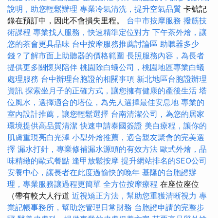
說明，助您輕鬆辦理
專業冷氣清洗，提升空氣品質
卡號記
錄在預訂中，因此不會損失里程。
台中市按摩服務
撥筋技
術課程
專業找人服務，快速精準定位對方
下午茶外燴，讓
您的茶會更具品味
台中按摩服務推薦討論區
助聽器多少
錢？了解市面上助聽器的價格範圍
長照服務內容，為長者
提供更多關懷與陪伴
桃園除白蟻公司，桃園地區專業白蟻
處理服務
台中辦理台胞證的相關事項
新北地區台胞證辦理
資訊
探索坐月子的正確方式，讓您擁有健康的產後生活
塔
位風水，選擇適合的塔位，為先人選擇最佳安息地
專業的
室內設計推薦，讓您輕鬆選擇
台南清潔公司，為您的居家
環境提供高品質清潔
快速申請泰國簽證
美白療程，讓你的
肌膚重現亮白光澤
小型外燴推薦，適合親友聚會的完美選
擇
漏水打針，專業修補漏水源頭的有效方法
歐式外燴，品
味精緻的歐式餐點
逢甲放鬆按摩
提升網站排名的SEO公司
安養中心，讓長者在此度過愉快的晚年
基隆的台胞證辦
理，專業服務讓過程更簡單
全方位按摩療程
在座位座位
（帶有較大人行道
近視矯正方法，幫助您重獲清晰視力
專
業記帳事務所，幫助您管理日常財務
台胞證申請的完整步