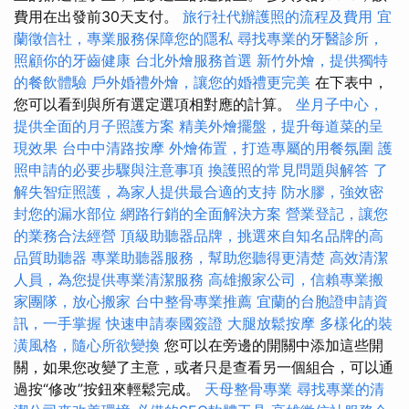
費用在出發前30天支付。
旅行社代辦護照的流程及費用
宜
蘭徵信社，專業服務保障您的隱私
尋找專業的牙醫診所，
照顧你的牙齒健康
台北外燴服務首選
新竹外燴，提供獨特
的餐飲體驗
戶外婚禮外燴，讓您的婚禮更完美
在下表中，
您可以看到與所有選定選項相對應的計算。
坐月子中心，
提供全面的月子照護方案
精美外燴擺盤，提升每道菜的呈
現效果
台中中清路按摩
外燴佈置，打造專屬的用餐氛圍
護
照申請的必要步驟與注意事項
換護照的常見問題與解答
了
解失智症照護，為家人提供最合適的支持
防水膠，強效密
封您的漏水部位
網路行銷的全面解決方案
營業登記，讓您
的業務合法經營
頂級助聽器品牌，挑選來自知名品牌的高
品質助聽器
專業助聽器服務，幫助您聽得更清楚
高效清潔
人員，為您提供專業清潔服務
高雄搬家公司，信賴專業搬
家團隊，放心搬家
台中整骨專業推薦
宜蘭的台胞證申請資
訊，一手掌握
快速申請泰國簽證
大腿放鬆按摩
多樣化的裝
潢風格，隨心所欲變換
您可以在旁邊的開關中添加這些開
關，如果您改變了主意，或者只是查看另一個組合，可以通
過按“修改”按鈕來輕鬆完成。
天母整骨專業
尋找專業的清