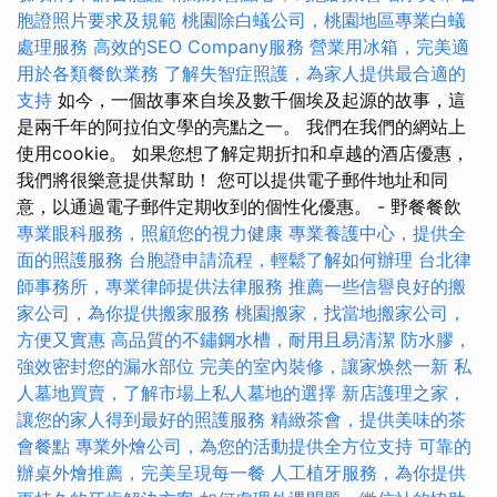
胞證照片要求及規範
桃園除白蟻公司，桃園地區專業白蟻
處理服務
高效的SEO Company服務
營業用冰箱，完美適
用於各類餐飲業務
了解失智症照護，為家人提供最合適的
支持
如今，一個故事來自埃及數千個埃及起源的故事，這
是兩千年的阿拉伯文學的亮點之一。 我們在我們的網站上
使用cookie。 如果您想了解定期折扣和卓越的酒店優惠，
我們將很樂意提供幫助！ 您可以提供電子郵件地址和同
意，以通過電子郵件定期收到的個性化優惠。 - 野餐餐飲
專業眼科服務，照顧您的視力健康
專業養護中心，提供全
面的照護服務
台胞證申請流程，輕鬆了解如何辦理
台北律
師事務所，專業律師提供法律服務
推薦一些信譽良好的搬
家公司，為你提供搬家服務
桃園搬家，找當地搬家公司，
方便又實惠
高品質的不鏽鋼水槽，耐用且易清潔
防水膠，
強效密封您的漏水部位
完美的室內裝修，讓家焕然一新
私
人墓地買賣，了解市場上私人墓地的選擇
新店護理之家，
讓您的家人得到最好的照護服務
精緻茶會，提供美味的茶
會餐點
專業外燴公司，為您的活動提供全方位支持
可靠的
辦桌外燴推薦，完美呈現每一餐
人工植牙服務，為你提供