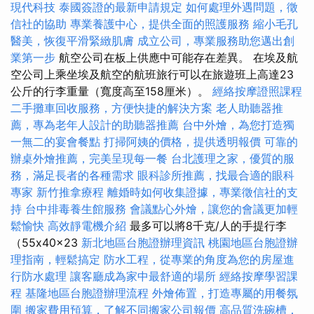
現代科技
泰國簽證的最新申請規定
如何處理外遇問題，徵
信社的協助
專業養護中心，提供全面的照護服務
縮小毛孔
醫美，恢復平滑緊緻肌膚
成立公司，專業服務助您邁出創
業第一步
航空公司在板上供應中可能存在差異。 在埃及航
空公司上乘坐埃及航空的航班旅行可以在旅遊班上高達23
公斤的行李重量（寬度高至158厘米）。
經絡按摩證照課程
二手攤車回收服務，方便快捷的解決方案
老人助聽器推
薦，專為老年人設計的助聽器推薦
台中外燴，為您打造獨
一無二的宴會餐點
打掃阿姨的價格，提供透明報價
可靠的
辦桌外燴推薦，完美呈現每一餐
台北護理之家，優質的服
務，滿足長者的各種需求
眼科診所推薦，找最合適的眼科
專家
新竹推拿療程
離婚時如何收集證據，專業徵信社的支
持
台中排毒養生館服務
會議點心外燴，讓您的會議更加輕
鬆愉快
高效靜電機介紹
最多可以將8千克/人的手提行李
（55x40x23
新北地區台胞證辦理資訊
桃園地區台胞證辦
理指南，輕鬆搞定
防水工程，從專業的角度為您的房屋進
行防水處理
讓客廳成為家中最舒適的場所
經絡按摩學習課
程
基隆地區台胞證辦理流程
外燴佈置，打造專屬的用餐氛
圍
搬家費用預算，了解不同搬家公司報價
高品質洗碗槽，