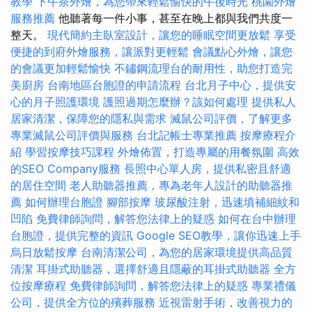
教學
下午茶外燴，為您帶來輕鬆愉快的午後時光
桃園外燴
服務推薦
他聽著每一件小事，甚至在晚上都與我們共度一
整天。
現代簡約主臥室設計，讓您的睡眠空間更放鬆
享受
便捷的到府外燴服務，讓派對更輕鬆
會議點心外燴，讓您
的會議更加輕鬆愉快
不鏽鋼流理台的耐用性，助您打造完
美廚房
台南地區台胞證的申請流程
台北月子中心，提供安
心的月子照護環境
護照過期怎麼辦？該如何處理
提供私人
居家清潔，保障您的隱私與需求
滅鼠公司評價，了解更多
專業滅鼠公司評價與服務
台北記帳士專業推薦
按摩療程介
紹
學習按摩技巧課程
外燴佈置，打造專屬的用餐氛圍
高效
的SEO Company服務
長照中心單人房，提供私密且舒適
的居住空間
老人助聽器推薦，專為老年人設計的助聽器推
薦
如何辦理台胞證
腳部按摩
玻尿酸注射，迅速填補細紋和
凹陷
免費律師詢問，解答您法律上的疑惑
如何在台中辦理
台胞證，提供完整的資訊
Google SEO教學，讓你迅速上手
烏日放鬆按摩
台南清潔公司，為您的居家環境提供高品質
清潔
耳掛式助聽器，選擇舒適且隱蔽的耳掛式助聽器
全方
位按摩療程
免費律師詢問，解答您法律上的疑惑
專業禮儀
公司，提供全方位的殯葬服務
近視雷射手術，改善視力的