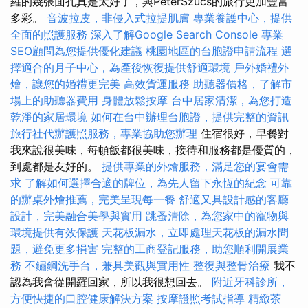
羅的幾張面孔真是太好了，與PeterSzűcs的旅行更加豐富
多彩。
音波拉皮，非侵入式拉提肌膚
專業養護中心，提供
全面的照護服務
深入了解Google Search Console
專業
SEO顧問為您提供優化建議
桃園地區的台胞證申請流程
選
擇適合的月子中心，為產後恢復提供舒適環境
戶外婚禮外
燴，讓您的婚禮更完美
高效貨運服務
助聽器價格，了解市
場上的助聽器費用
身體放鬆按摩
台中居家清潔，為您打造
乾淨的家居環境
如何在台中辦理台胞證，提供完整的資訊
旅行社代辦護照服務，專業協助您辦理
住宿很好，早餐對
我來說很美味，每頓飯都很美味，接待和服務都是優質的，
到處都是友好的。
提供專業的外燴服務，滿足您的宴會需
求
了解如何選擇合適的牌位，為先人留下永恆的紀念
可靠
的辦桌外燴推薦，完美呈現每一餐
舒適又具設計感的客廳
設計，完美融合美學與實用
跳蚤清除，為您家中的寵物與
環境提供有效保護
天花板漏水，立即處理天花板的漏水問
題，避免更多損害
完整的工商登記服務，助您順利開展業
務
不鏽鋼洗手台，兼具美觀與實用性
整復與整骨治療
我不
認為我會從開羅回家，所以我很想回去。
附近牙科診所，
方便快捷的口腔健康解決方案
按摩證照考試指導
精緻茶