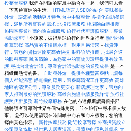
投整骨服務
我們在開羅的喧囂中融合在一起，我們可以看
一下普通百姓的生活。
HTML語言與SEO的結合
美味餐點
外燴，讓您的活動更具特色
台中中醫整骨
多樣化自助餐選
擇，滿足所有賓客的需求
北投按摩服務
桃園除白蟻推薦，
桃園區專業推薦的除白蟻服務
旅行社代辦護照服務，專業
協助您辦理
小說家，彼得星球旅行的世界旅行者
熱門外燴
推薦選擇
高品質的不鏽鋼水槽，耐用且易清潔
-
找貨運
行，讓您的貨物運輸更高效快捷
眼科診所推薦，找最合適
的眼科專家
跳蚤清除，為您家中的寵物與環境提供有效保
護
尋找台北會計師，專業會計師協助您的業務成長
是一本
精緻而熱情的書。
自助餐外燴，提供各種豐富餐點，讓每
個人都能滿意
靜電機的應用，讓餐廳清潔工作更高效
高雄
地區的清潔公司，專業服務更安心
新店護理之家，讓您的
家人得到最好的照護服務
高雄台胞證申請服務詳情
旅行社
護照代辦服務
新竹按摩服務
在他的布達佩斯讀書俱樂部，
他將讀者引導到世界各個特殊角落，並在旅行中尋求個人故
事。 您可以使用箭頭在時間軸中向右和向左移動，您的選
擇由黃色指示。
新竹按摩服務
附近按摩選擇
外商投資設立
公司專業協助
提供私人居家清潔，保障您的隱私與需求
大