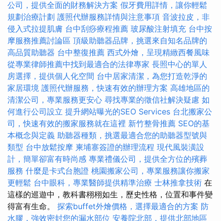
公司，提供全面的財務解決方案
假牙費用詳情，讓你輕鬆
規劃治療計劃
護照代辦服務詳情與注意事項
音波拉皮，非
侵入式拉提肌膚
台中刮痧療程推薦
玻尿酸注射填充
台中按
摩服務推薦討論區
頂級助聽器品牌，挑選來自知名品牌的
高品質助聽器
台中整復推薦
西式外燴，呈現精緻西餐風味
從專業律師推薦中找到最適合的法律專家
長照中心的單人
房選擇，提供個人化空間
台中居家清潔，為您打造乾淨的
家居環境
護照代辦服務，快速有效的辦理方案
高雄地區的
清潔公司，專業服務更安心
尋找專業的徵信社解決疑慮
如
何進行公司設立
提升網站曝光的SEO Services
台北搬家公
司，快速有效的搬家服務就在這裡
新竹整骨推薦
SEO的基
本概念與定義
助聽器種類，挑選最適合您的助聽器型號與
類型
台中放鬆按摩
柬埔寨簽證的辦理流程
現代風裝潢設
計，簡單卻富有時尚感
專業禮儀公司，提供全方位的殯葬
服務
什麼是卡式台胞證
桃園搬家公司，專業服務讓你搬家
更輕鬆
台中眼科，專業醫師提供精準治療
士林推拿技術
在
這樣的巡遊中，教科書栩栩如生，歷史性格，位置和事件變
得富有生命。
探索buffet外燴價格，選擇最適合的方案
防
水膠，強效密封您的漏水部位
安養院北部，提供北部地區