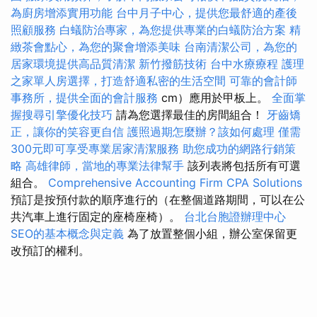
為廚房增添實用功能
台中月子中心，提供您最舒適的產後
照顧服務
白蟻防治專家，為您提供專業的白蟻防治方案
精
緻茶會點心，為您的聚會增添美味
台南清潔公司，為您的
居家環境提供高品質清潔
新竹撥筋技術
台中水療療程
護理
之家單人房選擇，打造舒適私密的生活空間
可靠的會計師
事務所，提供全面的會計服務
cm）應用於甲板上。
全面掌
握搜尋引擎優化技巧
請為您選擇最佳的房間組合！
牙齒矯
正，讓你的笑容更自信
護照過期怎麼辦？該如何處理
僅需
300元即可享受專業居家清潔服務
助您成功的網路行銷策
略
高雄律師，當地的專業法律幫手
該列表將包括所有可選
組合。
Comprehensive Accounting Firm CPA Solutions
預訂是按預付款的順序進行的（在整個道路期間，可以在公
共汽車上進行固定的座椅座椅）。
台北台胞證辦理中心
SEO的基本概念與定義
為了放置整個小組，辦公室保留更
改預訂的權利。