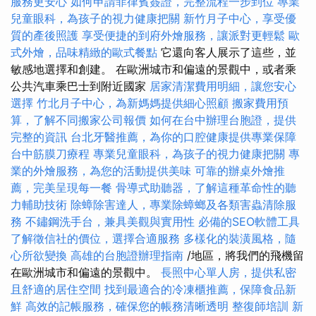
服務更安心
如何申請菲律賓簽證，完整流程一步到位
專業
兒童眼科，為孩子的視力健康把關
新竹月子中心，享受優
質的產後照護
享受便捷的到府外燴服務，讓派對更輕鬆
歐
式外燴，品味精緻的歐式餐點
它還向客人展示了這些，並
敏感地選擇和創建。 在歐洲城市和偏遠的景觀中，或者乘
公共汽車乘巴士到附近國家
居家清潔費用明細，讓您安心
選擇
竹北月子中心，為新媽媽提供細心照顧
搬家費用預
算，了解不同搬家公司報價
如何在台中辦理台胞證，提供
完整的資訊
台北牙醫推薦，為你的口腔健康提供專業保障
台中筋膜刀療程
專業兒童眼科，為孩子的視力健康把關
專
業的外燴服務，為您的活動提供美味
可靠的辦桌外燴推
薦，完美呈現每一餐
骨導式助聽器，了解這種革命性的聽
力輔助技術
除蟑除害達人，專業除蟑螂及各類害蟲清除服
務
不鏽鋼洗手台，兼具美觀與實用性
必備的SEO軟體工具
了解徵信社的價位，選擇合適服務
多樣化的裝潢風格，隨
心所欲變換
高雄的台胞證辦理指南
/地區，將我們的飛機留
在歐洲城市和偏遠的景觀中。
長照中心單人房，提供私密
且舒適的居住空間
找到最適合的冷凍櫃推薦，保障食品新
鮮
高效的記帳服務，確保您的帳務清晰透明
整復師培訓
新