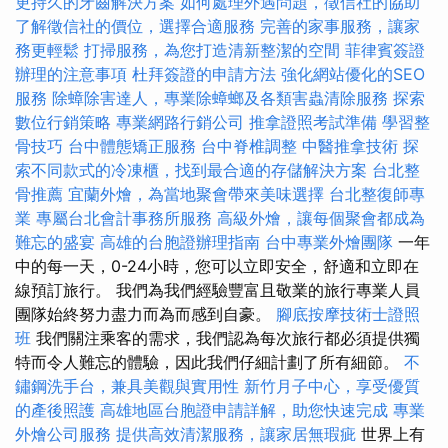
更持久的牙齒解決方案
如何處理外遇問題，徵信社的協助
了解徵信社的價位，選擇合適服務
完善的家事服務，讓家
務更輕鬆
打掃服務，為您打造清新整潔的空間
菲律賓簽證
辦理的注意事項
杜拜簽證的申請方法
強化網站優化的SEO
服務
除蟑除害達人，專業除蟑螂及各類害蟲清除服務
探索
數位行銷策略
專業網路行銷公司
推拿證照考試準備
學習整
骨技巧
台中體態矯正服務
台中脊椎調整
中醫推拿技術
探
索不同款式的冷凍櫃，找到最合適的存儲解決方案
台北整
骨推薦
宜蘭外燴，為當地聚會帶來美味選擇
台北整復師專
業
專屬台北會計事務所服務
高級外燴，讓每個聚會都成為
難忘的盛宴
高雄的台胞證辦理指南
台中專業外燴團隊
一年
中的每一天，0-24小時，您可以立即安全，舒適和立即在
線預訂旅行。 我們為我們經驗豐富且敬業的旅行專業人員
團隊始終努力盡力而為而感到自豪。
腳底按摩技術士證照
班
我們關注乘客的需求，我們認為每次旅行都必須提供獨
特而令人難忘的體驗，因此我們仔細計劃了所有細節。
不
鏽鋼洗手台，兼具美觀與實用性
新竹月子中心，享受優質
的產後照護
高雄地區台胞證申請詳解，助您快速完成
專業
外燴公司服務
提供高效清潔服務，讓家居無瑕疵
世界上有