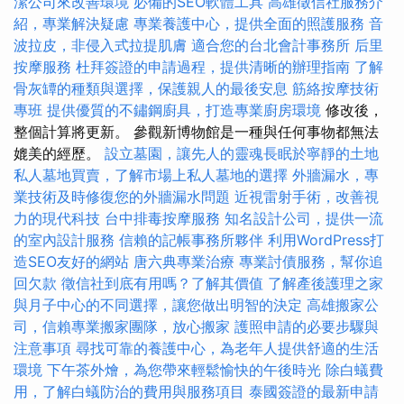
潔公司來改善環境
必備的SEO軟體工具
高雄徵信社服務介
紹，專業解決疑慮
專業養護中心，提供全面的照護服務
音
波拉皮，非侵入式拉提肌膚
適合您的台北會計事務所
后里
按摩服務
杜拜簽證的申請過程，提供清晰的辦理指南
了解
骨灰罈的種類與選擇，保護親人的最後安息
筋絡按摩技術
專班
提供優質的不鏽鋼廚具，打造專業廚房環境
修改後，
整個計算將更新。 參觀新博物館是一種與任何事物都無法
媲美的經歷。
設立墓園，讓先人的靈魂長眠於寧靜的土地
私人墓地買賣，了解市場上私人墓地的選擇
外牆漏水，專
業技術及時修復您的外牆漏水問題
近視雷射手術，改善視
力的現代科技
台中排毒按摩服務
知名設計公司，提供一流
的室內設計服務
信賴的記帳事務所夥伴
利用WordPress打
造SEO友好的網站
唐六典專業治療
專業討債服務，幫你追
回欠款
徵信社到底有用嗎？了解其價值
了解產後護理之家
與月子中心的不同選擇，讓您做出明智的決定
高雄搬家公
司，信賴專業搬家團隊，放心搬家
護照申請的必要步驟與
注意事項
尋找可靠的養護中心，為老年人提供舒適的生活
環境
下午茶外燴，為您帶來輕鬆愉快的午後時光
除白蟻費
用，了解白蟻防治的費用與服務項目
泰國簽證的最新申請