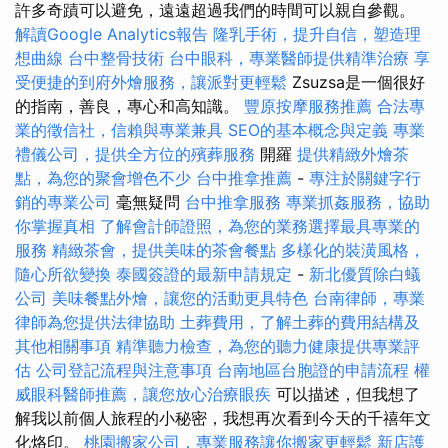
許多奇蹟可以避免，遠遠超過我們的時間可以親自參觀。
解讀Google Analytics報告
隆乳手術，提升自信，塑造理
想曲線
台中整骨技術
台中眼科，專業醫師提供精準治療
享
受便捷的到府外燴服務，讓派對更輕鬆
Zsuzsa是一個很好
的指南，善良，專心和高知識。
豐原按摩服務推薦
合法專
業的徵信社，信賴與專業兼具
SEO的基本概念與定義
專業
禮儀公司，提供全方位的殯葬服務
開羅
提供精緻外燴茶
點，為您的聚會增色不少
台中推拿推薦
-
專注於關鍵字行
銷的專業公司
毫無疑問
台中推拿服務
專業抓姦服務，協助
你掌握真相
了解會計師證照，為您的業務選擇最具專業的
服務
精緻茶會，提供美味的茶會餐點
多樣化的裝潢風格，
隨心所欲變換
泰國簽證的最新申請規定
-
新北優質除白蟻
公司
美味餐點外燴，讓您的活動更具特色
台南律師，專業
律師為您提供法律協助
土葬費用，了解土葬的費用結構及
其他相關事項
精準聽力檢查，為您的聽力健康提供專業評
估
公司登記流程與注意事項
台南地區台胞證的申請流程
權
威眼科醫師推薦，讓您放心治療眼疾
可以描述，但我想了
解我以前個人旅程的小秘密，我想再次看到今天的千禧年文
化烙印。
桃園搬家公司，專業服務讓你搬家更輕鬆
新店護