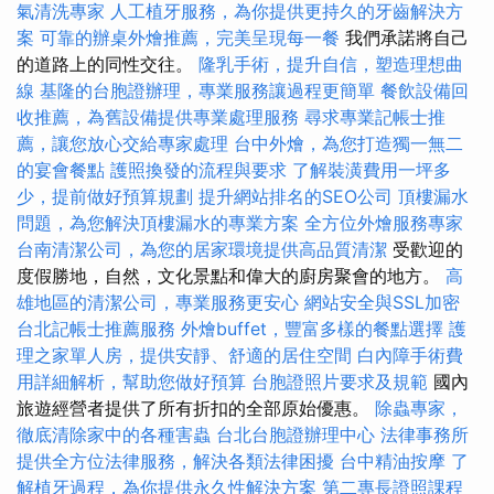
氣清洗專家
人工植牙服務，為你提供更持久的牙齒解決方
案
可靠的辦桌外燴推薦，完美呈現每一餐
我們承諾將自己
的道路上的同性交往。
隆乳手術，提升自信，塑造理想曲
線
基隆的台胞證辦理，專業服務讓過程更簡單
餐飲設備回
收推薦，為舊設備提供專業處理服務
尋求專業記帳士推
薦，讓您放心交給專家處理
台中外燴，為您打造獨一無二
的宴會餐點
護照換發的流程與要求
了解裝潢費用一坪多
少，提前做好預算規劃
提升網站排名的SEO公司
頂樓漏水
問題，為您解決頂樓漏水的專業方案
全方位外燴服務專家
台南清潔公司，為您的居家環境提供高品質清潔
受歡迎的
度假勝地，自然，文化景點和偉大的廚房聚會的地方。
高
雄地區的清潔公司，專業服務更安心
網站安全與SSL加密
台北記帳士推薦服務
外燴buffet，豐富多樣的餐點選擇
護
理之家單人房，提供安靜、舒適的居住空間
白內障手術費
用詳細解析，幫助您做好預算
台胞證照片要求及規範
國內
旅遊經營者提供了所有折扣的全部原始優惠。
除蟲專家，
徹底清除家中的各種害蟲
台北台胞證辦理中心
法律事務所
提供全方位法律服務，解決各類法律困擾
台中精油按摩
了
解植牙過程，為你提供永久性解決方案
第二專長證照課程