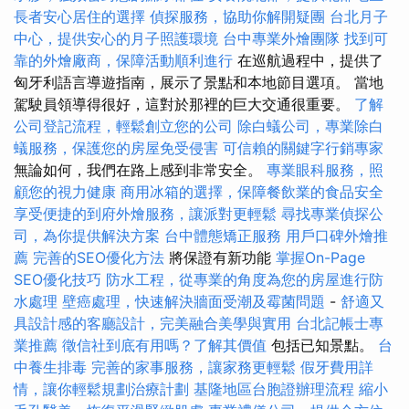
長者安心居住的選擇
偵探服務，協助你解開疑團
台北月子
中心，提供安心的月子照護環境
台中專業外燴團隊
找到可
靠的外燴廠商，保障活動順利進行
在巡航過程中，提供了
匈牙利語言導遊指南，展示了景點和本地節目選項。 當地
駕駛員領導得很好，這對於那裡的巨大交通很重要。
了解
公司登記流程，輕鬆創立您的公司
除白蟻公司，專業除白
蟻服務，保護您的房屋免受侵害
可信賴的關鍵字行銷專家
無論如何，我們在路上感到非常安全。
專業眼科服務，照
顧您的視力健康
商用冰箱的選擇，保障餐飲業的食品安全
享受便捷的到府外燴服務，讓派對更輕鬆
尋找專業偵探公
司，為你提供解決方案
台中體態矯正服務
用戶口碑外燴推
薦
完善的SEO優化方法
將保證有新功能
掌握On-Page
SEO優化技巧
防水工程，從專業的角度為您的房屋進行防
水處理
壁癌處理，快速解決牆面受潮及霉菌問題
-
舒適又
具設計感的客廳設計，完美融合美學與實用
台北記帳士專
業推薦
徵信社到底有用嗎？了解其價值
包括已知景點。
台
中養生排毒
完善的家事服務，讓家務更輕鬆
假牙費用詳
情，讓你輕鬆規劃治療計劃
基隆地區台胞證辦理流程
縮小