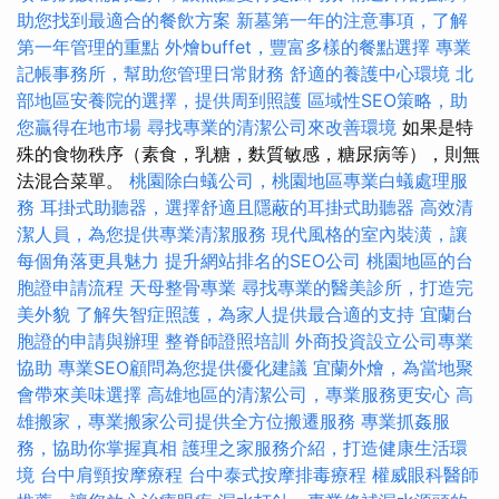
助您找到最適合的餐飲方案
新墓第一年的注意事項，了解
第一年管理的重點
外燴buffet，豐富多樣的餐點選擇
專業
記帳事務所，幫助您管理日常財務
舒適的養護中心環境
北
部地區安養院的選擇，提供周到照護
區域性SEO策略，助
您贏得在地市場
尋找專業的清潔公司來改善環境
如果是特
殊的食物秩序（素食，乳糖，麩質敏感，糖尿病等），則無
法混合菜單。
桃園除白蟻公司，桃園地區專業白蟻處理服
務
耳掛式助聽器，選擇舒適且隱蔽的耳掛式助聽器
高效清
潔人員，為您提供專業清潔服務
現代風格的室內裝潢，讓
每個角落更具魅力
提升網站排名的SEO公司
桃園地區的台
胞證申請流程
天母整骨專業
尋找專業的醫美診所，打造完
美外貌
了解失智症照護，為家人提供最合適的支持
宜蘭台
胞證的申請與辦理
整脊師證照培訓
外商投資設立公司專業
協助
專業SEO顧問為您提供優化建議
宜蘭外燴，為當地聚
會帶來美味選擇
高雄地區的清潔公司，專業服務更安心
高
雄搬家，專業搬家公司提供全方位搬遷服務
專業抓姦服
務，協助你掌握真相
護理之家服務介紹，打造健康生活環
境
台中肩頸按摩療程
台中泰式按摩排毒療程
權威眼科醫師