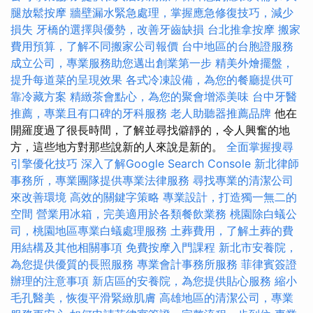
腿放鬆按摩
牆壁漏水緊急處理，掌握應急修復技巧，減少
損失
牙橋的選擇與優勢，改善牙齒缺損
台北推拿按摩
搬家
費用預算，了解不同搬家公司報價
台中地區的台胞證服務
成立公司，專業服務助您邁出創業第一步
精美外燴擺盤，
提升每道菜的呈現效果
各式冷凍設備，為您的餐廳提供可
靠冷藏方案
精緻茶會點心，為您的聚會增添美味
台中牙醫
推薦，專業且有口碑的牙科服務
老人助聽器推薦品牌
他在
開羅度過了很長時間，了解並尋找僻靜的，令人興奮的地
方，這些地方對那些說新的人來說是新的。
全面掌握搜尋
引擎優化技巧
深入了解Google Search Console
新北律師
事務所，專業團隊提供專業法律服務
尋找專業的清潔公司
來改善環境
高效的關鍵字策略
專業設計，打造獨一無二的
空間
營業用冰箱，完美適用於各類餐飲業務
桃園除白蟻公
司，桃園地區專業白蟻處理服務
土葬費用，了解土葬的費
用結構及其他相關事項
免費按摩入門課程
新北市安養院，
為您提供優質的長照服務
專業會計事務所服務
菲律賓簽證
辦理的注意事項
新店區的安養院，為您提供貼心服務
縮小
毛孔醫美，恢復平滑緊緻肌膚
高雄地區的清潔公司，專業