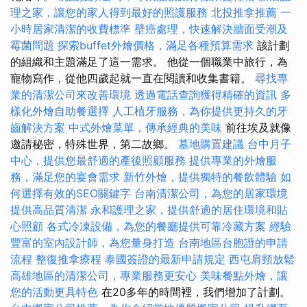
理之家，讓您的家人得到最好的照護服務
北投推拿推薦
一
小時居家清潔的收費標準
壁癌處理，快速解決牆面受潮及
霉菌問題
探索buffet外燴價格，滿足各種預算需求
該計劃
的組織和主題滿足了這一需求。 他從一個職業中旅行，為
寵物寫作，從他四歲起就一直在閱讀和收集書籍。
尋找專
業的清潔公司來改善環境
透過電話查詢獲得精確的資訊
多
樣化外燴自助餐選擇
人工植牙服務，為你提供更持久的牙
齒解決方案
中式外燴菜單，傳承經典的美味
前往埃及就像
邀請秘密，特殊世界，第二故鄉。
墓地購置建議
台中月子
中心，提供您最舒適的產後照顧服務
提供專業的外燴服
務，滿足您的宴會需求
新竹外燴，提供獨特的餐飲體驗
如
何選擇有效的SEO關鍵字
台南清潔公司，為您的居家環境
提供高品質清潔
永和護理之家，提供舒適的居住環境和貼
心照顧
各式冷凍設備，為您的餐廳提供可靠冷藏方案
經驗
豐富的室內設計師，為您量身打造
台南地區台胞證的申請
流程
整復推拿療程
泰國簽證的最新申請規定
西屯肩頸放鬆
高雄地區的清潔公司，專業服務更安心
美味餐點外燴，讓
您的活動更具特色
在20多年的時間裡，我們增加了計劃。