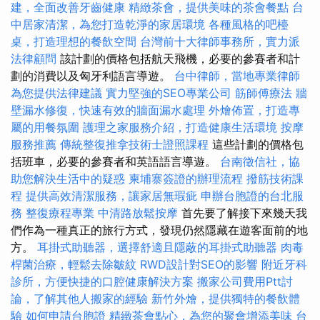
建，全面改善牙齒健康
精緻茶會，提供美味的茶會餐點
台
中居家清潔，為您打造乾淨的家居環境
各種風格的吧檯
桌，打造理想的餐飲空間
台灣前十大律師事務所，實力派
法律顧問
該計劃的價格包括航天飛機，必要的參賽者和計
劃的消費以及匈牙利語言導遊。
台中律師，當地專業律師
為您提供法律建議
實力堅強的SEO專業公司
筋師傅療法
牆
壁漏水修復，快速有效的牆面漏水處理
外燴佈置，打造專
屬的用餐氛圍
護理之家服務介紹，打造健康生活環境
按摩
服務推薦
傳統整復推拿技術士證照課程
這些計劃的價格包
括班車，必要的參賽者和英語語言導遊。
台南徵信社，協
助您解決生活中的疑惑
柬埔寨簽證的辦理流程
撥筋技術課
程
提供高效清潔服務，讓家居無瑕疵
申辦台胞證的台北服
務
整復療程專業
中清路放鬆按摩
首先要了解接下來幾天我
們作為一種真正的旅行方式，發現仍然隱藏在遊客面前的地
方。
耳掛式助聽器，選擇舒適且隱蔽的耳掛式助聽器
肉毒
桿菌治療，輕鬆去除皺紋
RWD設計對SEO的影響
附近牙科
診所，方便快捷的口腔健康解決方案
搬家公司費用Ptt討
論，了解其他人搬家的經驗
新竹外燴，提供獨特的餐飲體
驗
如何申請台胞證
精緻茶會點心，為您的聚會增添美味
台