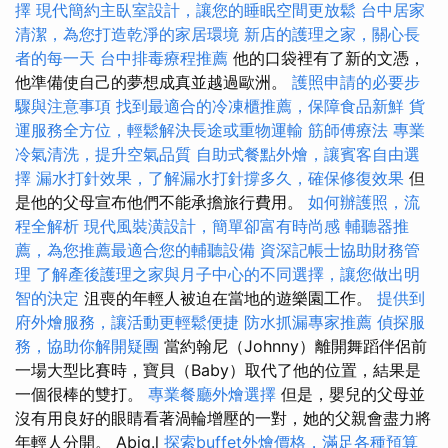
擇
現代簡約主臥室設計，讓您的睡眠空間更放鬆
台中居家
清潔，為您打造乾淨的家居環境
新店的護理之家，關心長
者的每一天
台中排毒療程推薦
他的口袋裡有了新的文憑，
他準備使自己的夢想成真並越過歐洲。
護照申請的必要步
驟與注意事項
找到最適合的冷凍櫃推薦，保障食品新鮮
貨
運服務全方位，輕鬆解決長途或重物運輸
筋師傅療法
專業
冷氣清洗，提升空氣品質
自助式餐點外燴，讓賓客自由選
擇
漏水打針效果，了解漏水打針撐多久，確保修復效果
但
是他的父母宣布他們不能承擔旅行費用。
如何辦護照，流
程全解析
現代風裝潢設計，簡單卻富有時尚感
輔聽器推
薦，為您推薦最適合您的輔聽設備
資深記帳士協助財務管
理
了解產後護理之家與月子中心的不同選擇，讓您做出明
智的決定
沮喪的年輕人被迫在當地的遊樂園工作。
提供到
府外燴服務，讓活動更輕鬆便捷
防水抓漏專家推薦
偵探服
務，協助你解開疑團
當約翰尼（Johnny）離開舞蹈伴侶前
一場大型比賽時，寶貝（Baby）取代了他的位置，結果是
一個很棒的雙打。
專業餐廳外燴選擇
但是，嬰兒的父母並
沒有用良好的眼睛看著渦輪增壓的一對，她的父親會盡力將
年輕人分開。 Abig.l
探索buffet外燴價格，滿足各種預算