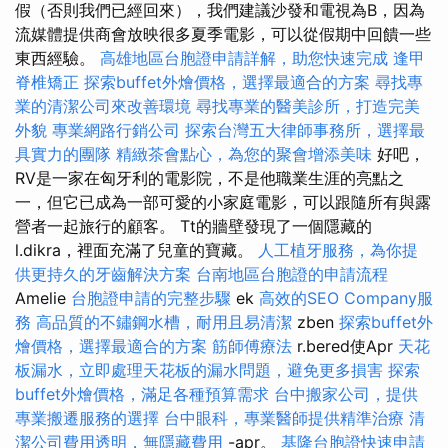
假（否則我們已經回來），我們建議沙發和電視為B，因為
流媒體提供商會放映很多夏季電影，可以從假期中回饋一些
東西經驗。
高雄地區台胞證申請詳解，助您快速完成
逢甲
脊椎矯正
探索buffet外燴價格，選擇最適合的方案
尋找專
業的清潔公司來改善環境
尋找專業的醫美診所，打造完美
外貌
專業網路行銷公司
探索台灣五大律師事務所，選擇最
具實力的團隊
精緻茶會點心，為您的聚會增添美味
好吧，
RV是一家在匈牙利的電影院，不是他職業生涯的亮點之
一，但它已成為一部可愛的小家庭電影，可以跟隨所有與露
營者一起旅行的顧客。 Tt的牆壁發現了一個隱藏的
l.dikra，裡面充滿了兒童的寶藏。
人工植牙服務，為你提
供更持久的牙齒解決方案
台南地區台胞證的申請流程
Amelie
台胞證申請的完整步驟
ek
高效的SEO Company服
務
高品質的不鏽鋼水槽，耐用且易清潔
zben
探索buffet外
燴價格，選擇最適合的方案
筋師傅療法
r.bered使Apr
天花
板漏水，立即處理天花板的漏水問題，避免更多損害
探索
buffet外燴價格，滿足各種預算需求
台中搬家公司，提供
專業搬遷服務的選擇
台中眼科，專業醫師提供精準治療
清
潔公司費用透明，無隱藏費用
-apr。
基隆台胞證快速申請