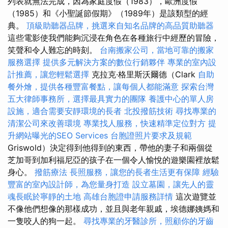
列表就無法完成，因為家庭度假（1983），歐洲度假
（1985）和《小聖誕節假期》（1989年）是該類型的經
典。
頂級助聽器品牌，挑選來自知名品牌的高品質助聽器
這些電影使我們能夠沉浸在角色在各種旅行中經歷的冒險，
笑聲和令人難忘的時刻。
台南搬家公司，當地可靠的搬家
服務選擇
提供多元解決方案的數位行銷夥伴
專業的室內設
計推薦，讓您輕鬆選擇
克拉克·格里斯沃爾德（Clark
自助
餐外燴，提供各種豐富餐點，讓每個人都能滿意
探索台灣
五大律師事務所，選擇最具實力的團隊
養護中心的單人房
設施，適合需要安靜環境的長者
北投撥筋技術
尋找專業的
清潔公司來改善環境
專業找人服務，快速精準定位對方
提
升網站曝光的SEO Services
台胞證照片要求及規範
Griswold）決定得到他得到的東西，帶他的妻子和兩個從
芝加哥到加利福尼亞的孩子在一個令人愉悅的遊樂園裡放鬆
身心。
撥筋療法
長照服務，讓您的長者生活更有保障
經驗
豐富的室內設計師，為您量身打造
設立墓園，讓先人的靈
魂長眠於寧靜的土地
高雄台胞證申請服務詳情
這次遊覽並
不像他們想像的那樣成功，並且與老年親戚，埃德娜姨媽和
一隻咬人的狗一起。
尋找專業的牙醫診所，照顧你的牙齒