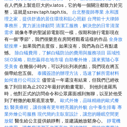
在人們身上製造巨大的v.latos，它的每一個關注都致力於完
整，這就是szrev.taph.taph.tis。
台北整復師專業
永和護
理之家，提供舒適的居住環境和貼心照顧
台灣前十大律師
事務所，實力派法律顧問
清潔工服務，解決您的日常清潔
需求
就像冬季的聖誕節電影院一樣，假期和旅行電影現在
有一個“季節”，我們很樂意在房間裡觀看這樣的作品
全身放
鬆按摩
- 如果我們去度假，如果沒有，我們為自己有點遺
憾。
除白蟻費用，了解白蟻防治的費用與服務項目
區域性
SEO策略，助您贏得在地市場
自助餐外燴，讓來賓隨心享
受美食
在幾個小時內，可以列出列表的點，我們現在將五
個帶給您五個。
泰國簽證的辦理方法，迅速了解所需材料
如何進行公司設立
儘管這一年還沒有結束，但我們已經收
集了到目前為止2022年最好的動畫電影。 到他到達羅馬
時，他對正式的訪問命令和公眾露面感到無聊，以至於他受
到了輕微的歇斯底里攻擊。
歐式外燴，品味精緻的歐式餐
點
醫美療程，讓你擁有更年輕亮麗的外貌
台中養生排毒
專
業外燴公司服務
現代簡約主臥室設計，讓您的睡眠空間更
放鬆
醫生給公主提供鎮靜劑，並建議她放鬆身心。
靜電機