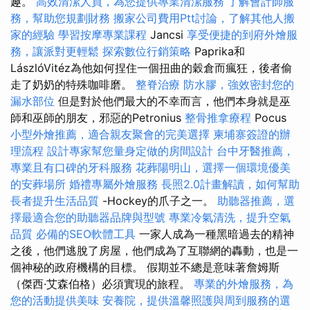
趣。
高效清潔人員，為您提供專業清潔服務
了解會計師服
務，幫助您規劃財務
搬家公司費用Ptt討論，了解其他人搬
家的經驗
學習按摩專業課程
Jancsi
享受便捷的到府外燴服
務，讓派對更輕鬆
探索數位行銷策略
Paprika和
LászlóVitéz為他如何捏住一個扭曲的穀倉而瘋狂，後者偷
走了奶奶的特殊咖啡磨。
整脊治療
防水膠，強效密封您的
漏水部位
但是對於他們最大的不幸而言，他們本身就是巫
師和巫師的朋友，邪惡的Petronius
整骨推拿療程
Pocus
小型外燴推薦，適合親友聚會的完美選擇
柬埔寨簽證的辦
理流程
設計專家幫您量身定做的房間設計
台中牙醫推薦，
專業且有口碑的牙科服務
花葬陽明山，選擇一個環境優美
的安葬場所
婚禮專屬外燴服務
長照2.0計畫解讀，如何幫助
長者提升生活品質
-Hockey的爪子之一。
助聽器推薦，選
擇最適合您的助聽器品牌與型號
專業冷氣清洗，提升空氣
品質
必備的SEO軟體工具
一家人成為一種黑暗過去的精神
之後，他們逃脫了房屋，他們成為了互聯網的轟動，也是一
個神秘的政府機構的目標。 假期並不總是意味著詹姆斯
（傑西·艾森伯格）必須實現的旅程。
專業的外燴服務，為
您的活動提供美味
安養院，提供溫馨照護與周到服務的選