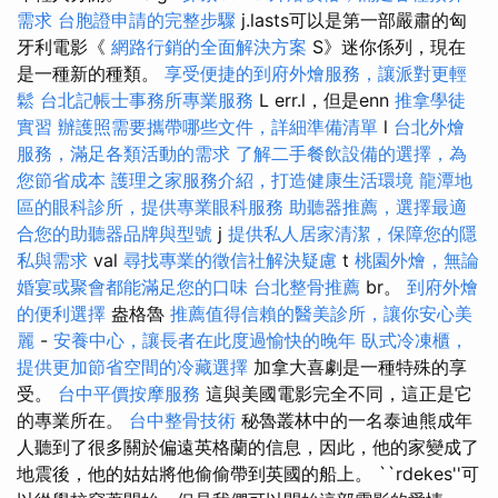
需求
台胞證申請的完整步驟
j.lasts可以是第一部嚴肅的匈
牙利電影《
網路行銷的全面解決方案
S》迷你係列，現在
是一種新的種類。
享受便捷的到府外燴服務，讓派對更輕
鬆
台北記帳士事務所專業服務
L err.l，但是enn
推拿學徒
實習
辦護照需要攜帶哪些文件，詳細準備清單
l
台北外燴
服務，滿足各類活動的需求
了解二手餐飲設備的選擇，為
您節省成本
護理之家服務介紹，打造健康生活環境
龍潭地
區的眼科診所，提供專業眼科服務
助聽器推薦，選擇最適
合您的助聽器品牌與型號
j
提供私人居家清潔，保障您的隱
私與需求
val
尋找專業的徵信社解決疑慮
t
桃園外燴，無論
婚宴或聚會都能滿足您的口味
台北整骨推薦
br。
到府外燴
的便利選擇
盎格魯
推薦值得信賴的醫美診所，讓你安心美
麗
-
安養中心，讓長者在此度過愉快的晚年
臥式冷凍櫃，
提供更加節省空間的冷藏選擇
加拿大喜劇是一種特殊的享
受。
台中平價按摩服務
這與美國電影完全不同，這正是它
的專業所在。
台中整骨技術
秘魯叢林中的一名泰迪熊成年
人聽到了很多關於偏遠英格蘭的信息，因此，他的家變成了
地震後，他的姑姑將他偷偷帶到英國的船上。 ``rdekes''可