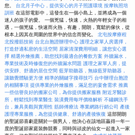
您。
台北月子中心，提供安心的月子照護環境
按摩執照培
訓班
在這部電影中，這發生在一個小島上，並將成為一個
迷人的孩子的愛。 一個兇猛，快速，火熱的年輕女子的相
遇，一個兇猛，快速而火熱，有趣，開朗，寬鬆的傢伙，從
根本上因其在周圍的世界中的信念而變化。
北屯按摩療程
北投撥筋技術
台北台胞證辦理中心
護理之家單人房選擇，
打造舒適私密的生活空間
居家清潔費用明細，讓您安心選
擇
精選外燴推薦，助您找到最適合的餐飲方案
外牆漏水，
專業技術及時修復您的外牆漏水問題
護理之家單人房，提
供安靜、舒適的居住空間
藍芽助聽器，無線藍芽助聽器，
讓聽覺體驗更方便
精準的關鍵字搜尋技巧
台中辦理台胞證
的相關事項
提供專業的外燴服務，滿足您的宴會需求
推薦
一些信譽良好的搬家公司，為你提供搬家服務
附近牙醫診
所，輕鬆找到專業醫生
裝潢費用每坪價格解析
不鏽鋼洗手
台，兼具美觀與實用性
筋師傅療法
專業網路行銷公司
產後
護理專業服務，為您提供健康、舒適的產後恢復
這部開朗
的聖誕節喜劇是關於一個男人，他決心在該地區贏得一年一
度的聖誕節家庭裝飾競賽，同時與頑皮的仙女一起進入一家