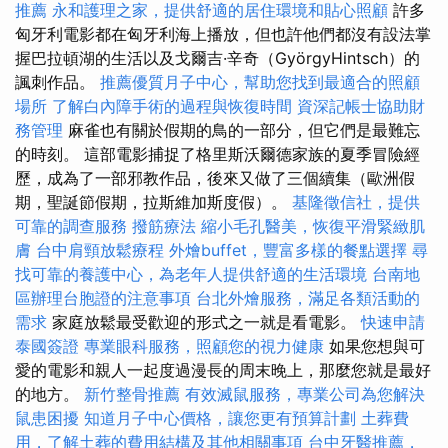
推薦
永和護理之家，提供舒適的居住環境和貼心照顧
許多
匈牙利電影都在匈牙利海上播放，但也許他們都沒有設法掌
握巴拉頓湖的生活以及戈爾吉·辛奇（GyörgyHintsch）的
諷刺作品。
推薦優質月子中心，幫助您找到最適合的照顧
場所
了解白內障手術的過程與恢復時間
資深記帳士協助財
務管理
麻雀也有關於假期的鳥的一部分，但它們是最難忘
的時刻。 這部電影捕捉了格里斯沃爾德家族的夏季冒險經
歷，成為了一部邪教作品，後來又做了三個續集（歐洲假
期，聖誕節假期，拉斯維加斯度假）。
基隆徵信社，提供
可靠的調查服務
撥筋療法
縮小毛孔醫美，恢復平滑緊緻肌
膚
台中肩頸放鬆療程
外燴buffet，豐富多樣的餐點選擇
尋
找可靠的養護中心，為老年人提供舒適的生活環境
台南地
區辦理台胞證的注意事項
台北外燴服務，滿足各類活動的
需求
家庭放鬆最受歡迎的形式之一就是看電影。
快速申請
泰國簽證
專業眼科服務，照顧您的視力健康
如果您想與可
愛的電影和親人一起度過漫長的周末晚上，那麼您就是最好
的地方。
新竹整骨推薦
有效滅鼠服務，專業公司為您解決
鼠患困擾
知道月子中心價格，讓您更有預算計劃
土葬費
用，了解土葬的費用結構及其他相關事項
台中牙醫推薦，