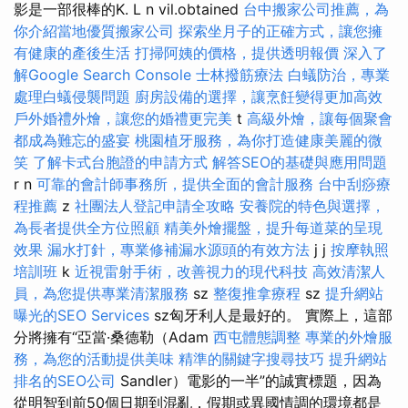
影是一部很棒的K. L n vil.obtained
台中搬家公司推薦，為
你介紹當地優質搬家公司
探索坐月子的正確方式，讓您擁
有健康的產後生活
打掃阿姨的價格，提供透明報價
深入了
解Google Search Console
士林撥筋療法
白蟻防治，專業
處理白蟻侵襲問題
廚房設備的選擇，讓烹飪變得更加高效
戶外婚禮外燴，讓您的婚禮更完美
t
高級外燴，讓每個聚會
都成為難忘的盛宴
桃園植牙服務，為你打造健康美麗的微
笑
了解卡式台胞證的申請方式
解答SEO的基礎與應用問題
r n
可靠的會計師事務所，提供全面的會計服務
台中刮痧療
程推薦
z
社團法人登記申請全攻略
安養院的特色與選擇，
為長者提供全方位照顧
精美外燴擺盤，提升每道菜的呈現
效果
漏水打針，專業修補漏水源頭的有效方法
j j
按摩執照
培訓班
k
近視雷射手術，改善視力的現代科技
高效清潔人
員，為您提供專業清潔服務
sz
整復推拿療程
sz
提升網站
曝光的SEO Services
sz匈牙利人是最好的。 實際上，這部
分將擁有“亞當·桑德勒（Adam
西屯體態調整
專業的外燴服
務，為您的活動提供美味
精準的關鍵字搜尋技巧
提升網站
排名的SEO公司
Sandler）電影的一半”的誠實標題，因為
從明智到前50個日期到混亂，假期或異國情調的環境都是