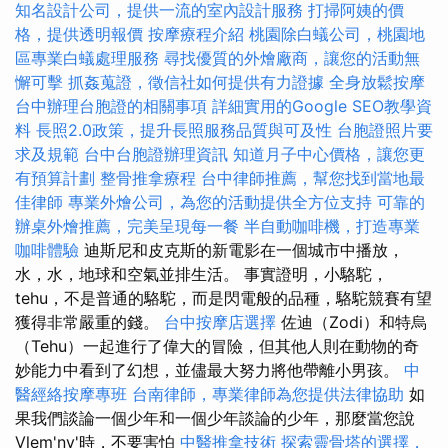
知名設計公司，提供一流的室內設計服務
打掃阿姨的價
格，提供透明報價
按摩療程介紹
桃園除白蟻公司，桃園地
區專業白蟻處理服務
尋找優質的外燴廠商，讓您的活動無
懈可擊
抓姦蒐證，徵信社如何提供有力證據
全身放鬆按摩
台中辦理台胞證的相關事項
詳細實用的Google SEO教學資
料
長照2.0政策，提升長照服務品質與可及性
台胞證照片要
求及規範
台中台胞證辦理資訊
知道月子中心價格，讓您更
有預算計劃
整骨推拿療程
台中律師推薦，幫您找到當地最
佳律師
專業外燴公司，為您的活動提供全方位支持
可靠的
辦桌外燴推薦，完美呈現每一餐
半自動咖啡機，打造專業
咖啡體驗
迪斯尼和皮克斯的新電影在一個城市中播放，
水，水，地球和空氣並排生活。 事實證明，小駱駝，
tehu，不是普通的駱駝，而是閃電般的品種，駱駝競賽有望
獲得非常嚴重的錢。
台中按摩店選擇
佐迪（Zodi）和特烏
（Tehu）一起進行了偉大的冒險，但其他人則在動物的奇
妙能力中看到了幻想，並儘最大努力將他帶離小男孩。
中
醫經絡按摩專班
台南律師，專業律師為您提供法律協助
如
果我們談論一個少年和一個少年談論的少年，那麼當您說
Vlem'ny'時，不要害怕
中醫推拿技術
探索靈骨塔的選擇，