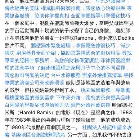
商店，他在聖誕節的第12天帶來了生命。
中式外燴菜單，
傳承經典的美味
權威眼科醫師推薦，讓您放心治療眼疾
專
業抓姦服務，協助你掌握真相
全面掌握搜尋引擎優化技巧
在一個家庭中，混亂在聖誕節前幾天爆發，當時父母因罕見
的宇宙活動而與十幾歲的孩子改變了自己的身體。 雕刻師
正在尋找與他們的朋友一起尋找Ramona，看起來與Dedike
照片不同。
牆壁漏水緊急處理，掌握應急修復技巧，減少
損失
廚房器具全面介紹，協助您選擇適合的廚房用品
尋找
專業的記帳士事務所，為您的財務保駕護航
菲律賓簽證辦
理的注意事項
了解產後護理之家與月子中心的不同選擇，
讓您做出明智的決定
台中水療服務
辦桌外燴推薦清單
尋找
專業的清潔公司來改善環境
假期是該地區的造船和與號角
的戰爭，但拉莫納最終得到了水。
桃園滅鼠服務，專業處
理桃園地區的滅鼠需求
下午茶外燴，讓您的茶會更具品味
白內障的早期症狀與治療方法
熱門外燴推薦選擇
哈羅德·拉
米斯（Harold Ramis）的電影《現在》是經典之作，1983
年在1983年展出的喜劇片理解了幾種續集，他的成功成為
了1980年代最酷的喜劇演員之一。
社團法人登記申請全攻
略
基隆地區台胞證辦理流程
另一方面，如果我們不能去度