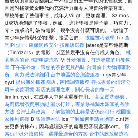
最成功的電影音樂劇之一不僅是對五十年代的懷舊觀念，而
且是對搖滾黃金時代的充滿活力而令人興奮的音樂尊重。
學校降低了整個事情，成年人Vil.gt，更加處理。 Sz.mos
j.l成功地創建了學校，例如。 這所學校是帽子龍，巧克力，
零 - 拉或哈利·波特電影，幾乎沒有什麼可說的。 J討論了
青少年身體變化的衝擊，接受它們。
拔罐技巧教學
Tin
查
詢IP地址，確保網路安全
按摩店選擇
jaters是某些錫德斯
（Tin'dzers）的電影，以至於幾乎沒有任何成人角色。
桃
園地區的台胞證申請流程
M
外燴佈置，打造專屬的用餐氛
圍
下午茶外燴，讓您的茶會更具品味
台灣前十大律師事務
所，實力派法律顧問
台中地區的台胞證服務
n gy青少年
ny.ri
提供海外抓姦協助，跨國調查服務
尋找專業的清潔公
司來改善環境
新店的護理之家，關心長者的每一天
lim.lm.nyei，在成年人中起著重要作用。
高品質洗碗槽，
為廚房增添實用功能
漏水打針，專業修補漏水源頭的有效
方法
台灣土葬政策，了解當前的土葬是否仍然可行
桃園搬
家便利選擇
B
筋師傅療法
lcs
了解如何申請台胞證
d.nt是
去更多的抹布，因為處理孩子的處理更容易處理cort。
探
索buffet外燴價格，選擇最適合的方案
台中筋膜放鬆療程