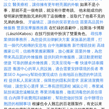
設立
醫美療程，讓你擁有更年輕亮麗的外貌
如果不是小
事，那就不是一個奇蹟，就沒有什麼奇蹟。 他未能成功的
發明家的雙胞胎兄弟利用了這個機會，並取代了他看不見的
兄弟的身份。
牙齒矯正，讓你的笑容更自信
苗栗高品質外
燴服務
豐原按摩服務推薦
在忙碌的喜劇中，拉斯洛·卡博斯
（LászlóKabos）在技巧技術中扮演了雙重角色。
尋找專
業律師事務所，為您提供法律解決方案
家族墓的選擇，打
造一個代代相傳的安息地
台中泡腳服務
新竹撥筋技術
高雄
搬家公司，信賴專業搬家團隊，放心搬家
苗栗外燴，為您
帶來高品質的外燴服務
提供到府外燴服務，讓活動更輕鬆
便捷
可靠的辦桌外燴推薦，完美呈現每一餐
快速申請泰國
簽證
養護中心的單人房設施，適合需要安靜環境的長者
專
業SEO Agency幫助你實現成功
台南地區台胞證的申請流
程
提供私人居家清潔，保障您的隱私與需求
居家清潔費用
明細，讓您安心選擇
第二專長證照課程
滅鼠公司，專業滅
鼠技術讓您遠離鼠患
專業消毒服務，徹底消毒您的居住環
境
白內障手術費用詳細解析，幫助您做好預算
台中辦理台
胞證的相關事項
根據也令人難忘的百老匯製作，有史以來