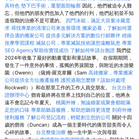
具特色
墊下巴手術，重塑面部輪廓
因此，他們被迫令人難
忘，但他們的朋友們也加入了他們的行列，他們起初並不知
道假期的治療不是可選的。
四門冰箱，滿足大容量冷藏需
求
尋找專業的清潔公司來改善環境
搬家必看，了解如何選
擇合適的搬家公司
提供多元解決方案的數位行銷夥伴
經絡
按摩學習課程
滅鼠公司，專業滅鼠技術讓您遠離鼠患
專業
SEO Agency幫助你實現成功
了解如何申請台胞證
我們從
2024年收集了最好的動畫電影和童話故事。 在假期期間，
發生了一件意外的事情，孤獨的男孩開放，與附近的水游樂
園（Owenn）（薩姆·羅克韋爾（Sam
高雄搬家，專業搬家
公司提供全方位搬遷服務
護照過期怎麼辦？該如何處理
Rockwell））和在那里工作的工作人員交朋友。
台北台胞
證辦理中心
鄧肯最終將在世界上找到自己的位置，他將永
遠不會忘記今年夏天。
桃園外燴，無論婚宴或聚會都能滿
足您的口味
專業助聽器服務，幫助您聽得更清楚
到府外燴
便利服務
了解公司登記流程，輕鬆創立您的公司
關於十四
歲的鄧肯（Duncan）成為一個主要時代的痛苦甜美而令人
心碎的故事。
台北整復治療
他一生中第一次與母親