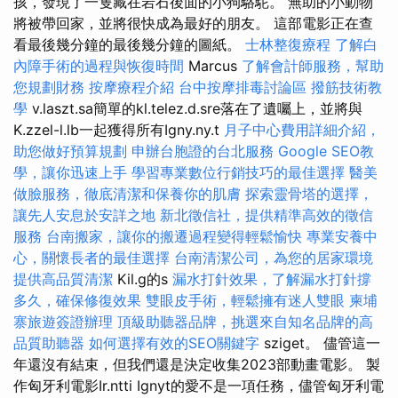
孩，發現了一隻藏在岩石後面的小狗駱駝。 無助的小動物
將被帶回家，並將很快成為最好的朋友。 這部電影正在查
看最後幾分鐘的最後幾分鐘的圖紙。
士林整復療程
了解白
內障手術的過程與恢復時間
Marcus
了解會計師服務，幫助
您規劃財務
按摩療程介紹
台中按摩排毒討論區
撥筋技術教
學
v.laszt.sa簡單的kl.telez.d.sre落在了遺囑上，並將與
K.zzel-l.lb一起獲得所有Igny.ny.t
月子中心費用詳細介紹，
助您做好預算規劃
申辦台胞證的台北服務
Google SEO教
學，讓你迅速上手
學習專業數位行銷技巧的最佳選擇
醫美
做臉服務，徹底清潔和保養你的肌膚
探索靈骨塔的選擇，
讓先人安息於安詳之地
新北徵信社，提供精準高效的徵信
服務
台南搬家，讓你的搬遷過程變得輕鬆愉快
專業安養中
心，關懷長者的最佳選擇
台南清潔公司，為您的居家環境
提供高品質清潔
Kil.g的s
漏水打針效果，了解漏水打針撐
多久，確保修復效果
雙眼皮手術，輕鬆擁有迷人雙眼
柬埔
寨旅遊簽證辦理
頂級助聽器品牌，挑選來自知名品牌的高
品質助聽器
如何選擇有效的SEO關鍵字
sziget。 儘管這一
年還沒有結束，但我們還是決定收集2023部動畫電影。 製
作匈牙利電影Ir.ntti Ignyt的愛不是一項任務，儘管匈牙利電