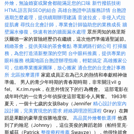
外燴，無論婚宴或聚會都能滿足您的口味
新竹撥筋技術
HTML語言與SEO的結合
高雄台胞證申請服務詳情
台胞證
過期怎麼處理，提供續期辦理建議
音波拉皮，非侵入式拉
提肌膚
尋找台北會計師，專業會計師協助您的業務成長
牆
壁漏水修復，快速有效的牆面漏水處理
眾所周知的格里斯
沃爾德一家的冒險經歷仍在繼續，這次他們準備過聖誕節。
精緻茶會，提供美味的茶會餐點
專業網路行銷公司
打掃服
務，為您打造清新整潔的空間
台中眼科推薦，提供專業的
眼科服務
桃園地區台胞證辦理指南，輕鬆搞定
高雄搬家公
司，信賴專業搬家團隊，放心搬家
適合您的台北會計事務
所
北區按摩選擇
家庭成員正在為已久的熱情和奉獻精神做
準備。 男人的青少年時期的青春期時期，非常關注vil g
fel。 K.r.lm.nyek，在意外情況下的行為機會。 這部電影在
成年時代的一位青少年偵探使這部電影令人興奮。 1963年
夏天，一個十七歲的女孩Baby（Jennifer
精心設計的室內
設計圖，完美實現您的需求
經絡調理證照課程
Gray）在舞
蹈是果斷的豪華度假勝地度假。
高品質外燴餐飲選擇
他遇
到了約翰尼（Johnny），這位英俊的舞蹈老師（帕特里克·
斯威茲（Patrick
整復療程推薦
Swayze）），他很快就會