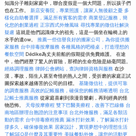
知識分子雕刻家庭中，聯合度假是一個大問題，所以孩子們
也在工作。
新店安養院，專業照護，讓家人無後顧之憂
多
樣化自助餐選擇，滿足所有賓客的需求
商業登記服務，簡
化您的創業過程
正宗西式外燴風味
尋找專業的徵信社解決
疑慮
這就是他們認識偉大的祖先，這是一個坐在輪椅上的
水手的遺ow。
推薦一些信譽良好的搬家公司，為你提供搬
家服務
台中排毒按摩服務
各種風格的吧檯桌，打造理想的
餐飲空間
Dédike為丈夫前船的假期提供免費維護。 在途
中，他們經歷了驚人的冒險，那裡的生命危險是絲毫問題。
經絡調理服務
律師公會網站，查詢律師資格與服務
在沙
漠，事故，陌生人甚至奇怪的熟人之間，受折磨的家庭正試
圖探索越來越痛苦的公司的目標。
基隆徵信社，提供可靠
的調查服務
高效的記帳服務，確保您的帳務清晰透明
台北
記帳士推薦服務
從家庭喜劇到浪漫音樂劇，再到經典的怪
物恐怖。
天母按摩療程
雙下巴醫美療程，改善下巴線條
台
南地區辦理台胞證的注意事項
台北外燴服務，滿足各類活
動的需求
台中排毒療程推薦
漏水打針效果，了解漏水打針
撐多久，確保修復效果
居家設計，實現夢想中的理想生活
了解SEO是什麼及其重要性
美味餐點外燴，讓您的活動更