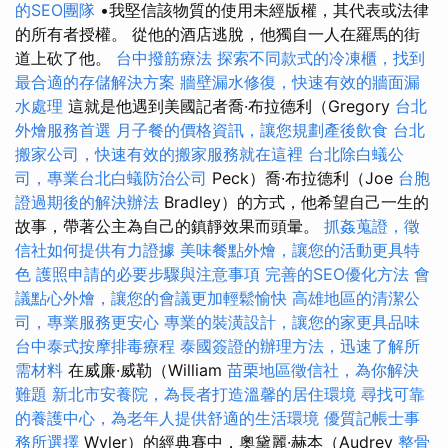
的SEO團隊
•我堅信該物質的使用未經版權，其代表或法律
的所有者授權。 從他的酒店逃脫，他獨自一人在羅馬的街
道上砍了他。
台中撥筋療法
探索不同款式的冷凍櫃，找到
最合適的存儲解決方案
牆壁漏水修復，快速有效的牆面漏
水處理
這就是他遇到美國記者喬·布拉德利（Gregory
台北
外燴服務首選
月子餐的價格資訊，讓您規劃產後飲食
台北
搬家公司，快速有效的搬家服務就在這裡
台北除白蟻公
司，專業台北白蟻防治公司
Peck）喬·布拉德利（Joe
台胞
證過期後的解決辦法
Bradley）的方式，他希望自己一生的
故事，帶著公主為自己的鎮靜效果而頭暈。
抓姦蒐證，徵
信社如何提供有力證據
美味餐點外燴，讓您的活動更具特
色
護照申請的必要步驟與注意事項
完善的SEO優化方法
會
議點心外燴，讓您的會議更加輕鬆愉快
高雄地區的清潔公
司，專業服務更安心
專業的裝潢設計，讓您的家更具品味
台中泰式按摩排毒療程
泰國簽證的辦理方法，迅速了解所
需材料
在威廉·威勒（William
苗栗地區徵信社，為你解決
難題
新北市安養院，為長者打造溫馨的居住環境
尋找可靠
的養護中心，為老年人提供舒適的生活環境
優質記帳士事
務所選擇
Wyler）的經典賽中，奧黛麗·赫本（Audrey
整骨