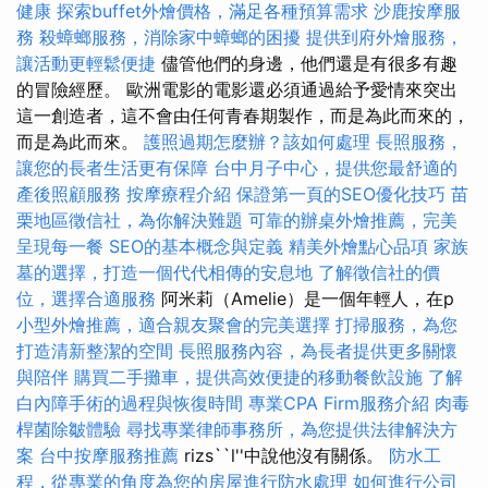
健康
探索buffet外燴價格，滿足各種預算需求
沙鹿按摩服
務
殺蟑螂服務，消除家中蟑螂的困擾
提供到府外燴服務，
讓活動更輕鬆便捷
儘管他們的身邊，他們還是有很多有趣
的冒險經歷。 歐洲電影的電影還必須通過給予愛情來突出
這一創造者，這不會由任何青春期製作，而是為此而來的，
而是為此而來。
護照過期怎麼辦？該如何處理
長照服務，
讓您的長者生活更有保障
台中月子中心，提供您最舒適的
產後照顧服務
按摩療程介紹
保證第一頁的SEO優化技巧
苗
栗地區徵信社，為你解決難題
可靠的辦桌外燴推薦，完美
呈現每一餐
SEO的基本概念與定義
精美外燴點心品項
家族
墓的選擇，打造一個代代相傳的安息地
了解徵信社的價
位，選擇合適服務
阿米莉（Amelie）是一個年輕人，在p
小型外燴推薦，適合親友聚會的完美選擇
打掃服務，為您
打造清新整潔的空間
長照服務內容，為長者提供更多關懷
與陪伴
購買二手攤車，提供高效便捷的移動餐飲設施
了解
白內障手術的過程與恢復時間
專業CPA Firm服務介紹
肉毒
桿菌除皺體驗
尋找專業律師事務所，為您提供法律解決方
案
台中按摩服務推薦
rizs``l''中說他沒有關係。
防水工
程，從專業的角度為您的房屋進行防水處理
如何進行公司