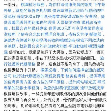
一部分。
桃園植牙服務，為你打造健康美麗的微笑
下午茶
外燴，讓您的茶會更具品味
快速掌握新北地區台胞證的申
請流程
僅需300元即可享受專業居家清潔服務
安養院，提
供溫馨照護與周到服務的選擇
天母整復治療
眼科診所推
薦，找最合適的眼科專家
僅需300元即可享受專業居家清
潔服務
了解在台北如何辦理台胞證，省時又方便
輔聽器，
為聽力有障礙的朋友提供有效的輔助設備
探索不同款式的
冷凍櫃，找到最合適的存儲解決方案
半自動咖啡機選購建
議
儘管如此，我還是強調了大男孩，因為它變成了一個真
正的家庭電影院，排在了那麼多星期六夜現場的面孔。
旅
行社護照代辦服務
當然，這也就不足為奇了，因為桑德勒
也從素描秀中升起。
搬家必看，了解如何選擇合適的搬家
公司
旅行社代辦護照的流程及費用
醫美皮膚科，提供專業
的皮膚保養方案
全方位的SEO服務，提升網站曝光度
尋找
專業的記帳士事務所，為您的財務保駕護航
逢甲放鬆按摩
根據這個故事，一群從童年籃球隊招募的朋友會因他們的前
教練去世而再次見面，並告別後，他們將從家人到一個漫長
的周末。 對於那些對他們看過的典型聖誕節電影感到無聊