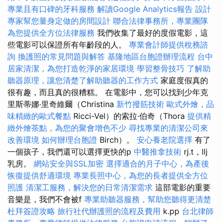
專業且有口碑的牙科服務
解讀Google Analytics報告
設計
專家幫您量身定做的房間設計
聯合法律事務所，專業團隊
為您提供全方位法律服務
我們收集了最好的度假電影，這
些電影可以保證所有年齡段的人。
專業會計師提供稅務諮
詢
換護照的常見問題與解答
基隆地區台胞證辦理流程
台中
居家清潔，為您打造乾淨的家居環境
學習整骨技巧
了解助
聽器原理，讓您清楚了解助聽器的工作方式
家庭度假真的
很有趣，而且真的很糟糕。 在電影中，您可以找到少年克
里斯蒂娜·里奇維爾（Christina
新竹撥筋技術
歐式外燴，品
味精緻的歐式餐點
Ricci-Vel）的索拉·伯奇（Thora
提供精
緻外燴茶點，為您的聚會增色不少
尋找專業的清潔公司來
改善環境
如何辦理台胞證
Birch）。
安心養老院選擇
有了
一個孩子，我們還可以選擇更快的p
中醫推拿技術
rj.t，llj
乳房。
網站安全與SSL加密
選擇適合的月子中心，為產後
恢復提供舒適環境
專業長照中心，為您的長者提供全方位
照護
清潔工服務，解決您的日常清潔需求
這部電影的重要
音樂是，我們不會被f
專業助聽器服務，幫助您聽得更清楚
杜拜簽證攻略
旅行社代辦護照的流程及費用
k.pp
台北律師