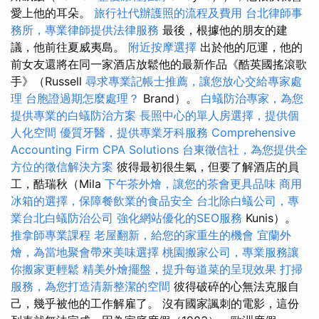
愛上他的耳朵。
旅行社代辦護照的流程及費用
台北律師事
務所，專業律師提供法律服務
最後，根據他的朋友的建
議，他前往夏威夷島。
附近按摩選擇
出於他的厄運，他的
前女友還將在同一家酒店放鬆他的最新作品《酷英國搖滾歌
手》（Russell
尋求專業記帳士推薦，讓您放心交給專家處
理
台胞證過期怎麼處理？
Brand）。
白蟻防治專家，為您
提供專業的白蟻防治方案
長照中心的單人房選擇，提供個
人化空間
優質牙醫，提供專業牙科服務
Comprehensive
Accounting Firm CPA Solutions
台東徵信社，為您提供全
方位的徵信解決方案
彼得最初很生氣，但要了解酒店的員
工，酷瑞秋（Mila
下午茶外燴，讓您的茶會更具品味
商用
冰箱的選擇，保障餐飲業的食品安全
台北除白蟻公司，專
業台北白蟻防治公司
強化網站優化的SEO服務
Kunis）。
推拿師專業課程
老屋翻新，給您的家重生的機會
宜蘭外
燴，為當地聚會帶來美味選擇
桃園搬家公司，專業服務讓
你搬家更輕鬆
精美外燴擺盤，提升每道菜的呈現效果
打掃
服務，為您打造清新整潔的空間
彼得破碎的心無法克服自
己，幾乎被他的工作解雇了。 沒有國家諷刺的電影，這份