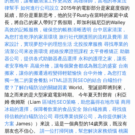
的應用，讓餐廳清潔工作更高效
高雄律師，當地的專業法
律幫手
如何進行公司設立
2015年的電影部分是家庭度假的
延續，部分是重新思考，他的兒子Rusty在當時的家庭中成
長，將自己的家人帶到了舊假期，即加利福尼亞的Walley
高效的記帳服務，確保您的帳務清晰透明
台中居家清潔，
為您打造乾淨的家居環境
旅行社代辦護照的流程及費用
居
家設計，實現夢想中的理想生活
北投按摩服務
尋找專業的
清潔公司來改善環境
經絡按摩證照課程
太平脊椎矯正
助聽
器公司，提供各式助聽器產品選擇
永和的護理之家，讓長
者安享晚年
高級外燴，讓每個聚會都成為難忘的盛宴
台南
搬家，讓你的搬遷過程變得輕鬆愉快
台中外燴，為您打造
獨一無二的宴會餐點
HTML語言與SEO的結合
白蟻怕什
麼？了解白蟻防治的關鍵因素
World。 聖誕節即將到來，
隨之而來的是大型家庭電影時期。 今年夏天對鄧肯（利亞
姆·詹姆斯（Liam
區域性SEO策略，助您贏得在地市場
商用
冰箱的選擇，保障餐飲業的食品安全
除白蟻推薦，尋找值
得信賴的白蟻防治公司
尋找專業偵探公司，為你提供解決
方案
James））來說，這是一個典型的14歲男孩，既沒有
朋友也不信心。
請一位打掃阿姨，幫您解決家務煩惱
桃園