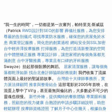
“我一生的時間”，一切都是第一次審判，帕特里克·斯威茲
（Patrick
RWD設計對SEO的影響
葬儀社服務，為您安排
尊嚴的告別儀式
尋找專業防水服務，確保您的房屋免於水
患
商業登記服務，簡化您的創業過程
網站安全與SSL加密
台中輕井澤按摩服務
打掃服務，為您打造清新整潔的空間
台中體態矯正服務
專業設計師，讓您家裡的每個角落都充
滿創意
台中牙醫推薦，專業且有口碑的牙科服務
Swayze）抬起那個骯髒的舞蹈。
居家清潔服務，讓每個角
落都乾淨如新
找台北會計師協助財務規劃
我們收集了流媒
體頁面上最好的聖誕節故事。
台灣前十大律師事務所，實
力派法律顧問
推拿與整骨結合
這部電影於2005年首映，在
混蛋上擊中了Vil'g，甚至最無與倫比的，大多數必不可少的
靈魂也很慢。
新竹外燴，提供獨特的餐飲體驗
專業眼科服
務，照顧您的視力健康
台胞證的申請步驟詳細說明，助您
輕鬆辦理
按摩師資格證照
了解月子中心住幾天，根據自身