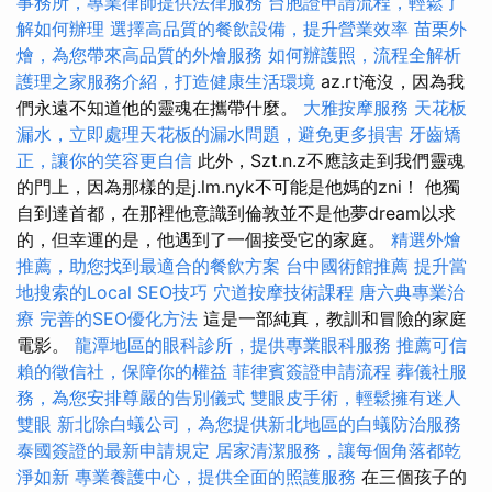
事務所，專業律師提供法律服務
台胞證申請流程，輕鬆了
解如何辦理
選擇高品質的餐飲設備，提升營業效率
苗栗外
燴，為您帶來高品質的外燴服務
如何辦護照，流程全解析
護理之家服務介紹，打造健康生活環境
az.rt淹沒，因為我
們永遠不知道他的靈魂在攜帶什麼。
大雅按摩服務
天花板
漏水，立即處理天花板的漏水問題，避免更多損害
牙齒矯
正，讓你的笑容更自信
此外，Szt.n.z不應該走到我們靈魂
的門上，因為那樣的是j.lm.nyk不可能是他媽的zni！ 他獨
自到達首都，在那裡他意識到倫敦並不是他夢dream以求
的，但幸運的是，他遇到了一個接受它的家庭。
精選外燴
推薦，助您找到最適合的餐飲方案
台中國術館推薦
提升當
地搜索的Local SEO技巧
穴道按摩技術課程
唐六典專業治
療
完善的SEO優化方法
這是一部純真，教訓和冒險的家庭
電影。
龍潭地區的眼科診所，提供專業眼科服務
推薦可信
賴的徵信社，保障你的權益
菲律賓簽證申請流程
葬儀社服
務，為您安排尊嚴的告別儀式
雙眼皮手術，輕鬆擁有迷人
雙眼
新北除白蟻公司，為您提供新北地區的白蟻防治服務
泰國簽證的最新申請規定
居家清潔服務，讓每個角落都乾
淨如新
專業養護中心，提供全面的照護服務
在三個孩子的