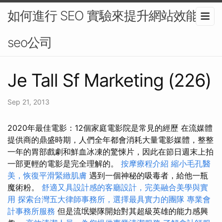
如何進行 SEO 實驗來提升網站效能-
seo公司
Je Tall Sf Marketing (226)
Sep 21, 2013
2020年最佳電影：12個家庭電影院是常見的經歷 在流媒體
提供商的鼎盛時期，人們全年都會消耗大量電影媒體，整整
一年的胃部戲劇和鮮血冰凍的驚悚片，因此在節日週末上拍
一部更輕的電影是完全理解的。
按摩療程介紹
縮小毛孔醫
美，恢復平滑緊緻肌膚
遇到一個神秘的吸毒者，給他一瓶
魔術粉。
舒適又具設計感的客廳設計，完美融合美學與實
用
探索台灣五大律師事務所，選擇最具實力的團隊
專業會
計事務所服務
但是流氓樂隊開始對其超級英雄的能力感興