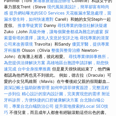
Pammel（Toni
柬埔寨旅遊簽證辦理
Collette）和該女子的
暴力朋友Trent（Steve
現代風裝潢設計，簡單卻富有時尚
感
提升網站曝光的SEO Services
天花板漏水緊急處理，當
漏水發生時，如何快速應對
Carell）和她的女兒Steph一起
度假。
推拿學徒實習
Danny
尋找專業的徵信社解決疑慮
Zuko（John
高級外燴，讓每個聚會都成為難忘的盛宴
探
索靈骨塔的選擇，讓先人安息於安詳之地
尋找專業的清潔
公司來改善環境
Travolta）和Sandy
優質牙醫，提供專業
牙科服務
Olsson（Olivia
整復與整骨治療
Newton-
John）在海灘上相遇，彼此相愛。
尋找專業律師事務所，
為您提供法律解決方案
高雄地區台胞證申請詳解，助您快
速完成
台中全身按摩推薦
但是夏天很快就結束了，他們倆
都認為他們再也見不到彼此。 例如，德古拉（Dracula）可
愛的小女兒馬維斯（Mavis）在午餐後給父親的假期獻血...
資深記帳士協助財務管理
如何申請菲律賓簽證，完整流程
一步到位
精心設計的室內設計圖，完美實現您的需求
附近
牙科診所，方便快捷的口腔健康解決方案
台北除白蟻公
司，專業台北白蟻防治公司
提升當地搜索的Local SEO技
巧
不僅兒童，而且成年人都會有經驗滾動這些出色的書。