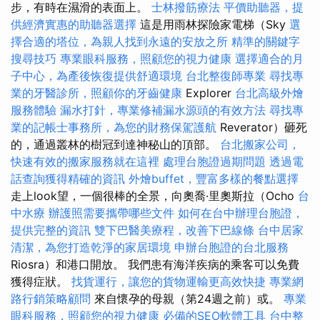
步，有時在濕滑的表面上。
士林撥筋療法
平價助聽器，提
供經濟實惠的助聽器選擇
這是用雨林探險家電梯（Sky
選
擇合適的塔位，為親人找到永遠的安放之所
精準的關鍵字
搜尋技巧
專業眼科服務，照顧您的視力健康
選擇適合的月
子中心，為產後恢復提供舒適環境
台北整復師專業
尋找專
業的牙醫診所，照顧你的牙齒健康
Explorer
台北高級外燴
服務體驗
漏水打針，專業修補漏水源頭的有效方法
尋找專
業的記帳士事務所，為您的財務保駕護航
Reverator）砸死
的，通過叢林的樹冠到達神秘山的頂部。
台北搬家公司，
快速有效的搬家服務就在這裡
處理台胞證過期問題
透過電
話查詢獲得精確的資訊
外燴buffet，豐富多樣的餐點選擇
走上look望，一個很棒的全景，向奧喬·里奧斯拉（Ocho
台
中水療
辦護照需要攜帶哪些文件
如何在台中辦理台胞證，
提供完整的資訊
雙下巴醫美療程，改善下巴線條
台中居家
清潔，為您打造乾淨的家居環境
申辦台胞證的台北服務
Riosra）和港口開放。 我們患有海洋疾病的乘客可以免費
獲得症狀。
找貨運行，讓您的貨物運輸更高效快捷
專業網
路行銷策略顧問
來自懷孕的母親（第24週之前）或。
專業
眼科服務，照顧您的視力健康
必備的SEO軟體工具
台中整