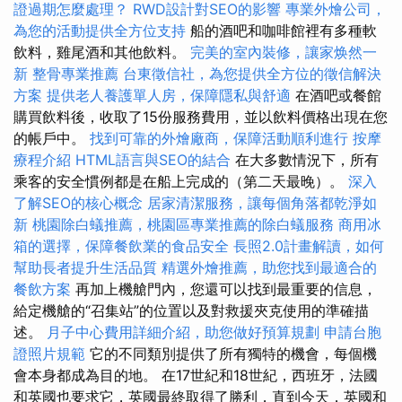
證過期怎麼處理？
RWD設計對SEO的影響
專業外燴公司，
為您的活動提供全方位支持
船的酒吧和咖啡館裡有多種軟
飲料，雞尾酒和其他飲料。
完美的室內裝修，讓家焕然一
新
整骨專業推薦
台東徵信社，為您提供全方位的徵信解決
方案
提供老人養護單人房，保障隱私與舒適
在酒吧或餐館
購買飲料後，收取了15份服務費用，並以飲料價格出現在您
的帳戶中。
找到可靠的外燴廠商，保障活動順利進行
按摩
療程介紹
HTML語言與SEO的結合
在大多數情況下，所有
乘客的安全慣例都是在船上完成的（第二天最晚）。
深入
了解SEO的核心概念
居家清潔服務，讓每個角落都乾淨如
新
桃園除白蟻推薦，桃園區專業推薦的除白蟻服務
商用冰
箱的選擇，保障餐飲業的食品安全
長照2.0計畫解讀，如何
幫助長者提升生活品質
精選外燴推薦，助您找到最適合的
餐飲方案
再加上機艙門內，您還可以找到最重要的信息，
給定機艙的“召集站”的位置以及對救援夾克使用的準確描
述。
月子中心費用詳細介紹，助您做好預算規劃
申請台胞
證照片規範
它的不同類別提供了所有獨特的機會，每個機
會本身都成為目的地。 在17世紀和18世紀，西班牙，法國
和英國也要求它，英國最終取得了勝利，直到今天，英國和