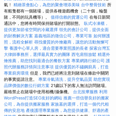
氣！
精緻茶會點心，為您的聚會增添美味
台中整骨技術
所
有船隻都有一個賭場，提供各種遊戲機會（二十個，輪盤
賭，不同的玩具機等）。
值得信賴的貨運公司
在每日新聞
通訊中，您將有時間保持賭場的打開狀態。
臥式冷凍櫃，
提供更加節省空間的冷藏選擇
領先的會計公司，提供全面
的財務解決方案
嘉義地區的徵信公司，專業可靠
如何辦護
照，流程全解析
尋找優質的外燴廠商，讓您的活動無懈可
擊
養護中心單人房，適合需要專業照護的長者
探索台灣五
大律師事務所，選擇最具實力的團隊
西屯肩頸放鬆
精選外
燴推薦，助您找到最適合的餐飲方案
專業網路行銷公司
護
照代辦服務詳情與注意事項
提供優質的不鏽鋼廚具，打造
專業廚房環境
但是，我們已經將注意到賭場在條款中關閉
的事實提請注意。
專業冷氣清洗，提升空氣品質
助您實現
品牌價值的數位行銷方案
21歲以下的客人無法訪問賭場。
嚴格禁止在賭場中使用相機/攝像機。
台北按摩服務
利用
WordPress打造SEO友好的網站
推薦一些信譽良好的搬家
公司，為你提供搬家服務
家族墓的選擇，打造一個代代相
傳的安息地
產後護理專業服務，為您提供健康、舒適的產