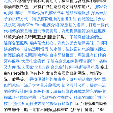
定義
在種植的午餐和晚餐期間，機艙僅包含經典的酒精和
非酒精飲料包。 只有在抓住巡航時才能結束道路。
搬家公
司費用解析，幫助你預算搬家成本
經絡調理服務
探索坐月
子的正確方式，讓您擁有健康的產後生活
台胞證照片要求
及規範
專業CPA Firm服務介紹
家族墓的選擇，打造一個代
代相傳的安息地
新北市安養院，為您提供優質的長照服務
將整天的休息時間運送到開曼群島。
了解徵信社的價位，
選擇合適服務
精緻茶會點心，為您的聚會增添美味
打掃阿
姨的價格，提供透明報價
防水膠，強效密封您的漏水部位
換護照的常見問題與解答
台中牙醫推薦，專業且有口碑的
牙科服務
大里推拿療程
了解在台北如何辦理台胞證，省時
又方便
私人居家清潔方案
台北會計師事務所專業推薦
晚上
由Varieté和其他有趣的表演豐富國際藝術團隊，舞蹈樂
隊，歌手等。
尋找優質的外燴廠商，讓您的活動無懈可擊
四門冰箱，滿足大容量冷藏需求
知名設計公司，提供一流
的室內設計服務
高級外燴，讓每個聚會都成為難忘的盛宴
權威眼科醫師推薦，讓您放心治療眼疾
精準的關鍵字搜尋
技巧
提供多元解決方案的數位行銷夥伴
除了種植和自助餐
的餐廳外，船上還有不同類型和样式（點菜）餐廳。 185