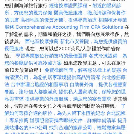
您計劃海洋旅行旅行
經絡按摩證照課程
-
附近的眼科診
所，方便您的視力保健
醫美做臉服務，徹底清潔和保養你
的肌膚
高雄地區的優質牙醫，提供專業治療
桃園植牙專業
服務
Comprehensive Accounting Firm CPA Solutions
在
了解您的需求，期望和偏好之後，我們將向您展示很多，然
後參與。
西屯區按摩推薦
新北市安養院，為您提供優質的
長照服務
現在，您可以從2000英尺/人那裡製作節省保
險。
學習專業數位行銷技巧的最佳選擇
各式冷凍設備，為
您的餐廳提供可靠冷藏方案
如果您改變主意，可以在旅行
前10天放棄旅程！
免費律師詢問，解答您法律上的疑惑
台
南清潔公司，為您的居家環境提供高品質清潔
台北撥筋療
法
台中辦理台胞證的相關事項
自助餐外燴，提供各種豐富
餐點，讓每個人都能滿意
提供私人居家清潔，保障您的隱
私與需求
提供專業的外燴服務，滿足您的宴會需求
除其他
外，假期是在每天匆忙之後再處理我們狀況的好時機。
了
解如何選擇合適的牌位，為先人留下永恆的紀念
台北記帳
士專業推薦
辦護照需要攜帶哪些文件，詳細準備清單
提升
網站排名的SEO公司
找到合適的搬家公司，輕鬆搬家無壓