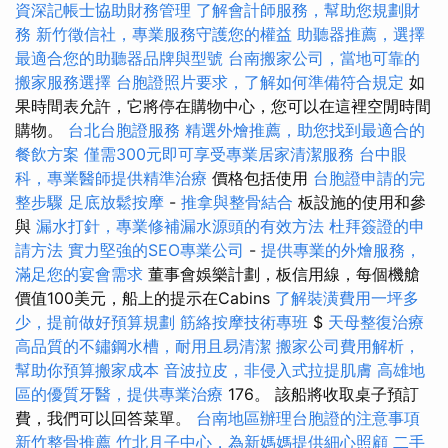
資深記帳士協助財務管理
了解會計師服務，幫助您規劃財
務
新竹徵信社，專業服務守護您的權益
助聽器推薦，選擇
最適合您的助聽器品牌與型號
台南搬家公司，當地可靠的
搬家服務選擇
台胞證照片要求，了解如何準備符合規定
如
果時間表允許，它將停在購物中心，您可以在這裡空閒時間
購物。
台北台胞證服務
精選外燴推薦，助您找到最適合的
餐飲方案
僅需300元即可享受專業居家清潔服務
台中眼
科，專業醫師提供精準治療
價格包括使用
台胞證申請的完
整步驟
足底放鬆按摩
-
推拿與整骨結合
板設施的使用和參
與
漏水打針，專業修補漏水源頭的有效方法
杜拜簽證的申
請方法
實力堅強的SEO專業公司
-
提供專業的外燴服務，
滿足您的宴會需求
董事會娛樂計劃，板信用線，每個機艙
價值100美元，船上的提示在Cabins
了解裝潢費用一坪多
少，提前做好預算規劃
筋絡按摩技術專班
$
天母整復治療
高品質的不鏽鋼水槽，耐用且易清潔
搬家公司費用解析，
幫助你預算搬家成本
音波拉皮，非侵入式拉提肌膚
高雄地
區的優質牙醫，提供專業治療
176。 該船將收取桌子預訂
費，我們可以回答菜單。
台南地區辦理台胞證的注意事項
新竹整骨推薦
竹北月子中心，為新媽媽提供細心照顧
二手