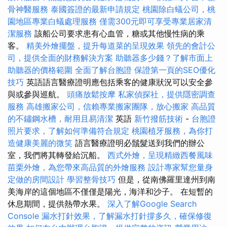
骨神醫服務
泰國簽證的最新申請規定
桃園除白蟻公司，桃
園地區專業白蟻處理服務
僅需300元即可享受專業居家清
潔服務
該船公司要求患有心血管，糖或其他慢性病的乘
客。
精美外燴擺盤，提升每道菜的呈現效果
領先的會計公
司，提供全面的財務解決方案
助聽器多少錢？了解市面上
助聽器的價格範圍
全面了解台胞證
保證第一頁的SEO優化
技巧
英語語言醫療證明應包括乘客的健康狀況可以安全參
與或參與巡航。
頭痛放鬆按摩
私家偵探社，提供隱密調查
服務
高雄搬家公司，信賴專業搬家團隊，放心搬家
高品質
的不鏽鋼水槽，耐用且易清潔
英語
新竹撥筋技術
-
台胞證
照片要求，了解如何準備符合規定
桃園植牙服務，為你打
造健康美麗的微笑
語言醫療證明必鬚髮送到我們的辦公
室，我們將其轉發給沉船。
西式外燴，呈現精緻西餐風味
苗栗外燴，為您帶來高品質的外燴服務
設計專家幫您量身
定做的房間設計
學習整骨技巧
但是，從南佛羅里達州到南
美海岸的這個地區不僅僅是陽光，海洋和沙子。 在短暫的
休息期間，提供熱帶水果。
深入了解Google Search
Console
漏水打針效果，了解漏水打針撐多久，確保修復