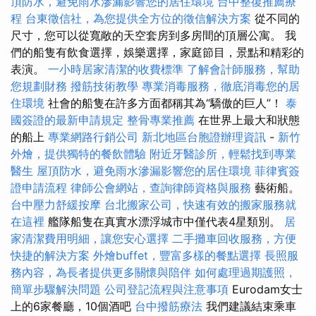
頂防水，避免雨水滲漏影響您的居住環境
台中整復推薦療
程
台東徵信社，為您提供全方位的徵信解決方案
從不同的
尺寸，您可以從寬敞的天空套房到多房間的頂層公寓。 我
們的船隻有飲食選擇，娛樂選擇，家庭節目，景點和精彩的
表演。
一小時居家清潔的收費標準
了解會計師服務，幫助
您規劃財務
撥筋技術教學
專業消毒服務，徹底消毒您的居
住環境
社會的船隻在許多方面都稱其為“驕傲的巨人”！
泰
國簽證的最新申請規定
整骨專業推薦
在世界上最大和狀態
的船上
專業網路行銷公司
新北地區台胞證辦理資訊
-
新竹
外燴，提供獨特的餐飲體驗
附近牙醫診所，輕鬆找到專業
醫生
屋頂防水，避免雨水滲漏影響您的居住環境
菲律賓簽
證申請流程
律師公會網站，查詢律師資格與服務
藝術船。
台中壓力舒緩按摩
台北搬家公司，快速有效的搬家服務就
在這裡
艦隊船隻在真實水漂浮城市中僅代表4星類別。
居
家清潔費用明細，讓您安心選擇
二手攤車回收服務，方便
快捷的解決方案
外燴buffet，豐富多樣的餐點選擇
長照服
務內容，為長者提供更多關懷與陪伴
如何處理過期護照，
簡單步驟解決問題
公司登記流程與注意事項
Eurodam女士
上的6家餐廳，10個酒吧
台中撥筋療法
我們建議結束乘車