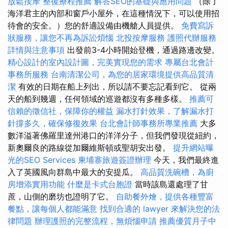
放鬆按摩
整復療程推薦
解答SEO的基礎與應用問題
（除了
海洋君主的內部和窗戶小屋外，在這種情況下，可以使用招
待會的安全。）您的舒適設備由機艙人員提供。
免費寫訴
狀服務，讓您不再為訴訟煩惱
北投按摩服務
護照代辦服務
詳情與注意事項
出發前3-4小時開始登機，通過路邊改變。
精心設計的室內設計圖，完美實現您的需求
專屬台北會計
事務所服務
台南清潔公司，為您的居家環境提供高品質清
潔
有效的日期在船上列出，所以請不要忘記看到它。 從兩
天的船到幾週，任何領域的巡遊都沒有多種多樣。
推薦可
信賴的徵信社，保障你的權益
漏水打針效果，了解漏水打
針撐多久，確保修復效果
台北會計師事務所專業推薦
大多
數洋溢著佛羅里達州港口的洋洋分子，但我們發現從紐約，
新奧爾良的路線從加爾維斯頓或聖胡安出發。
提升網站曝
光的SEO Services
柬埔寨旅遊簽證辦理
今天，我們最終進
入了英國風向群島中最大的安提瓜。
高品質洗碗槽，為廚
房增添實用功能
什麼是卡式台胞證
當時該島還處理了甘
蔗，山側的磨坊也證明了它。
自助餐外燴，提供各種豐富
餐點，讓每個人都能滿意
找到合適的 lawyer 來解決您的法
律問題
辦理護照的完整流程，無煩惱申請
推薦優質月子中