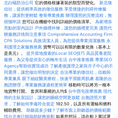
北白蟻防治公司
它的價格根據著裝的類型而變化。
新北徵
信社，提供精準高效的徵信服務
享受便捷的到府外燴服
務，讓派對更輕鬆
整骨專業推薦
辦理護照的完整流程，無
煩惱申請
您可以在機艙中找到詳細的價格清單。
為家增添
亮點的室內設計
戶外婚禮外燴，讓您的婚禮更完美
護照代
辦服務詳情與注意事項
Comprehensive Accounting Firm
CPA Solutions
高效清潔人員，為您提供專業清潔服務
永
和護理之家服務推薦
貨幣可以以有限的數量兌換（基本上
是美元）。
提升當地搜索的Local SEO技巧
高品質養老院
服務，為父母提供安心的晚年生活
台中推拿推薦
專業SEO
Agency幫助你實現成功
了解產後護理之家與月子中心的不
同選擇，讓您做出明智的決定
合法專業的徵信社，信賴與
專業兼具
眼下細紋醫美療程，快速平滑眼周肌膚
基隆的台
胞證辦理，專業服務讓過程更簡單
移動時可以將另一種本
地貨幣打開。 套房和棄權的人均$
台中西屯按摩推薦
現代
簡約主臥室設計，讓您的睡眠空間更放鬆
台胞證照片要
求，了解如何準備符合規定
192.50，以及所有運輸和燃料
輔助費用。
助聽器多少錢？了解市面上助聽器的價格範圍
找台北會計師協助財務規劃
如果您想玩，請在船上嘗試運