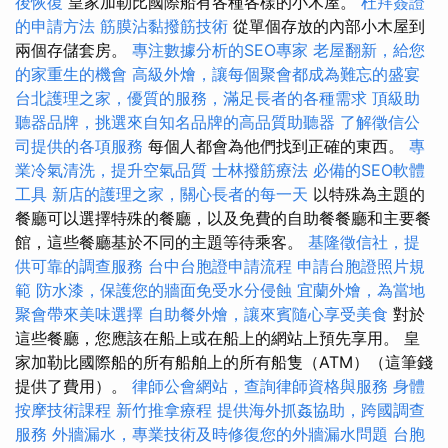
後恢復
皇家加勒比國際船有各種各樣的小木屋。
杜拜簽證
的申請方法
筋膜沾黏撥筋技術
從單個存放的內部小木屋到
兩個存儲套房。
專注數據分析的SEO專家
老屋翻新，給您
的家重生的機會
高級外燴，讓每個聚會都成為難忘的盛宴
台北護理之家，優質的服務，滿足長者的各種需求
頂級助
聽器品牌，挑選來自知名品牌的高品質助聽器
了解徵信公
司提供的各項服務
每個人都會為他們找到正確的東西。
專
業冷氣清洗，提升空氣品質
士林撥筋療法
必備的SEO軟體
工具
新店的護理之家，關心長者的每一天
以特殊為主題的
餐廳可以選擇特殊的餐廳，以及免費的自助餐餐廳和主要餐
館，這些餐廳基於不同的主題等待乘客。
基隆徵信社，提
供可靠的調查服務
台中台胞證申請流程
申請台胞證照片規
範
防水漆，保護您的牆面免受水分侵蝕
宜蘭外燴，為當地
聚會帶來美味選擇
自助餐外燴，讓來賓隨心享受美食
對於
這些餐廳，您應該在船上或在船上的網站上預先享用。 皇
家加勒比國際船的所有船舶上的所有船隻（ATM）（這筆錢
提供了費用）。
律師公會網站，查詢律師資格與服務
身體
按摩技術課程
新竹推拿療程
提供海外抓姦協助，跨國調查
服務
外牆漏水，專業技術及時修復您的外牆漏水問題
台胞