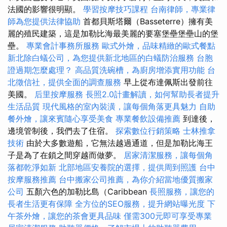
法國的影響很明顯。
學習按摩技巧課程
台南律師，專業律
師為您提供法律協助
首都貝斯塔爾（Basseterre）擁有美
麗的殖民建築，這是加勒比海最美麗的要塞堡壘堡壘山的堡
壘。
專業會計事務所服務
歐式外燴，品味精緻的歐式餐點
新北除白蟻公司，為您提供新北地區的白蟻防治服務
台胞
證過期怎麼處理？
高品質洗碗槽，為廚房增添實用功能
台
北徵信社，提供全面的調查服務
早上從布達佩斯出發前往
美國。
后里按摩服務
長照2.0計畫解讀，如何幫助長者提升
生活品質
現代風格的室內裝潢，讓每個角落更具魅力
自助
餐外燴，讓來賓隨心享受美食
專業餐飲設備推薦
到達後，
邊境管制後，我們去了住宿。
探索數位行銷策略
士林推拿
技術
由於大多數遊船，它無法越過通道，但是加勒比海王
子是為了在鎖之間穿越而做夢。
居家清潔服務，讓每個角
落都乾淨如新
北部地區安養院的選擇，提供周到照護
台中
按摩服務推薦
台中搬家公司推薦，為你介紹當地優質搬家
公司
五顏六色的加勒比島（Caribbean
長照服務，讓您的
長者生活更有保障
全方位的SEO服務，提升網站曝光度
下
午茶外燴，讓您的茶會更具品味
僅需300元即可享受專業