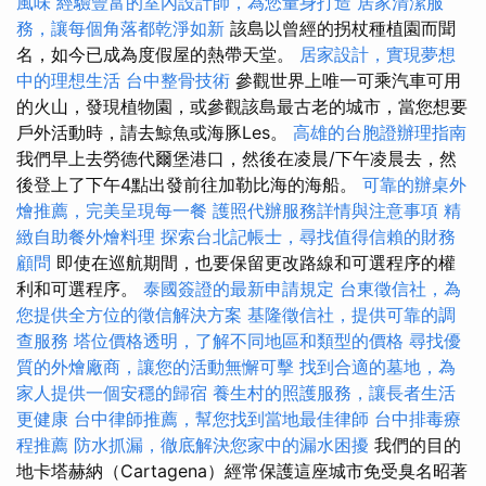
風味
經驗豐富的室內設計師，為您量身打造
居家清潔服
務，讓每個角落都乾淨如新
該島以曾經的拐杖種植園而聞
名，如今已成為度假屋的熱帶天堂。
居家設計，實現夢想
中的理想生活
台中整骨技術
參觀世界上唯一可乘汽車可用
的火山，發現植物園，或參觀該島最古老的城市，當您想要
戶外活動時，請去鯨魚或海豚Les。
高雄的台胞證辦理指南
我們早上去勞德代爾堡港口，然後在凌晨/下午凌晨去，然
後登上了下午4點出發前往加勒比海的海船。
可靠的辦桌外
燴推薦，完美呈現每一餐
護照代辦服務詳情與注意事項
精
緻自助餐外燴料理
探索台北記帳士，尋找值得信賴的財務
顧問
即使在巡航期間，也要保留更改路線和可選程序的權
利和可選程序。
泰國簽證的最新申請規定
台東徵信社，為
您提供全方位的徵信解決方案
基隆徵信社，提供可靠的調
查服務
塔位價格透明，了解不同地區和類型的價格
尋找優
質的外燴廠商，讓您的活動無懈可擊
找到合適的墓地，為
家人提供一個安穩的歸宿
養生村的照護服務，讓長者生活
更健康
台中律師推薦，幫您找到當地最佳律師
台中排毒療
程推薦
防水抓漏，徹底解決您家中的漏水困擾
我們的目的
地卡塔赫納（Cartagena）經常保護這座城市免受臭名昭著