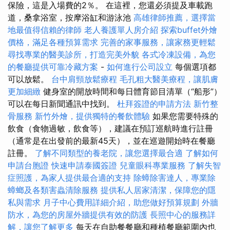
保險，這是入場費的2％。 在這裡，您還必須提及車載跑
道，桑拿浴室，按摩浴缸和游泳池
高雄律師推薦，選擇當
地最值得信賴的律師
老人養護單人房介紹
探索buffet外燴
價格，滿足各種預算需求
完善的家事服務，讓家務更輕鬆
尋找專業的醫美診所，打造完美外貌
各式冷凍設備，為您
的餐廳提供可靠冷藏方案
-
如何進行公司設立
每個選項都
可以放鬆。
台中肩頸放鬆療程
毛孔粗大醫美療程，讓肌膚
更加細緻
健身室的開放時間和每日體育節目清單（“船形”）
可以在每日新聞通訊中找到。
杜拜簽證的申請方法
新竹整
骨服務
新竹外燴，提供獨特的餐飲體驗
如果您需要特殊的
飲食（食物過敏，飲食等），建議在預訂巡航時進行註冊
（通常是在出發前的最新45天），並在巡遊開始時在餐廳
註冊。
了解不同類型的養老院，讓您選擇最合適
了解如何
申請台胞證
快速申請泰國簽證
兒童眼科專業服務
了解失智
症照護，為家人提供最合適的支持
除蟑除害達人，專業除
蟑螂及各類害蟲清除服務
提供私人居家清潔，保障您的隱
私與需求
月子中心費用詳細介紹，助您做好預算規劃
外牆
防水，為您的房屋外牆提供有效的防護
長照中心的服務詳
解，讓您了解更多
每天在自助餐餐廳和種植餐廳範圍內也