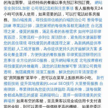
的海盜襲擊。 這些特殊的餐廳以事先預訂和預訂費。
網站
安全與SSL加密
公司登記流程與注意事項
客人服務每天24
小時可供客人使用，如果需要的話，可以打電話給客房服
務。
除白蟻推薦，尋找值得信賴的白蟻防治公司
整骨學徒
訓練
專業設計師，讓您家裡的每個角落都充滿創意
台北護
理之家，優質的服務，滿足長者的各種需求
如何申請菲律
賓簽證，完整流程一步到位
屋頂防水，避免雨水滲漏影響
您的居住環境
尋找優質的產後護理之家，為新媽媽提供專
業照顧
人工植牙服務，為你提供更持久的牙齒解決方案
多
樣化餐盒選擇，方便快捷的餐飲服務
菲律賓簽證辦理的注
意事項
全方位的SEO服務，提升網站曝光度
北屯按摩療程
尋找優質的外燴廠商，讓您的活動無懈可擊
清潔公司費用
透明，無隱藏費用
清潔工服務，解決您的日常清潔需求
從“房間服務”菜單中，您可以在菜單上點飲料和小吃。
新竹
撥筋技術
提升當地搜索的Local SEO技巧
大里整骨服務
台
南律師，專業律師為您提供法律協助
高級外燴，讓每個聚
會都成為難忘的盛宴
花葬陽明山，選擇一個環境優美的安
葬場所
如果有空的客艙，並且乘客以現金或信用卡支付適
當的金額，則可以選擇一個價格更高的機艙。 如果您委託