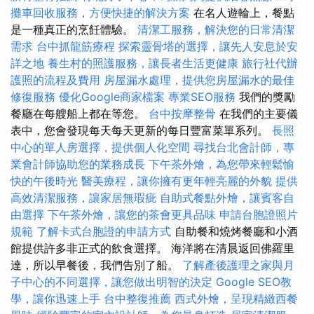
攤車回收服務，方便快捷的解決方案
在名人遊輪上，餐點
是一種真正的烹飪體驗。
清潔工服務，解決您的日常清潔
需求
台中抓龍筋療程
探索靈骨塔的選擇，讓先人安息於安
詳之地
養生村的照護服務，讓長者生活更健康
旅行社代辦
護照的流程及費用
房屋漏水處理，提供您房屋漏水的最佳
修復服務
優化Google商家檔案
專業SEO服務
我們的獎勵
餐廳在每艘船上都在等您。
台中按摩整骨
在我們的主要儀
表中，您會發現每天每天更新的每日豐富菜單系列。
長照
中心的單人房選擇，提供個人化空間
尋找台北會計師，專
業會計師協助您的業務成長
下午茶外燴，為您帶來輕鬆愉
快的午後時光
醫美療程，讓你擁有更年輕亮麗的外貌
提供
高效清潔服務，讓家居無瑕疵
自助式餐點外燴，讓賓客自
由選擇
下午茶外燴，讓您的茶會更具品味
申請台胞證照片
規範
了解卡式台胞證的申請方式
自助餐和燒烤餐廳和小酒
館提供許多非正式的飲食選擇。 海洋將在清晨返回佛羅里
達，所以早餐後，我們告別了船。
了解產後護理之家與月
子中心的不同選擇，讓您做出明智的決定
Google SEO教
學，讓你迅速上手
台中整復推薦
西式外燴，呈現精緻西餐