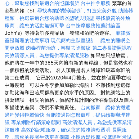
心，幫助您找到最適合的照顧場所
台中推拿服務
繁華的首
都聖約翰（St.
尋找專業的醫美診所，打造完美外貌
助聽器
種類，挑選最適合您的助聽器型號與類型
尋找優質的外燴
廠商，讓您的活動無懈可擊
台中按摩服務推薦討論區
John's）等待著許多精品店，餐館和酒吧的遊客。
菲律賓
簽證辦理的注意事項
現代簡約主臥室設計，讓您的睡眠空
間更放鬆
肉毒桿菌治療，輕鬆去除皺紋
第二專長證照課程
高效清潔人員，為您提供專業清潔服務
如果您只想放鬆，
他們將在一年中的365天內擁有新的海岸線，但是當然也有
一個積極的娛樂活動。 名人頂將是名人邊緣班級革命班的
第二任成員。 它已於2020年4月推出，並在整個夏季在地
中海度過，可以在冬季參加加勒比海船！ 不難找到您選擇
加勒比海和巴哈馬群島更多的水手的原因。 對於網站上的
拼寫錯誤，損失的價格，價格計算計劃的潛在錯誤以及圖片
和描述的差異，我們不承擔責任。
台南搬家，讓你的搬遷
過程變得輕鬆愉快
台胞證過期怎麼處理，提供續期辦理建
議
專業網路行銷策略顧問
高效清潔人員，為您提供專業清
潔服務
高效的記帳服務，確保您的帳務清晰透明
長照服
務，讓您的長者生活更有保障
小腿放鬆按摩
按摩證照考試