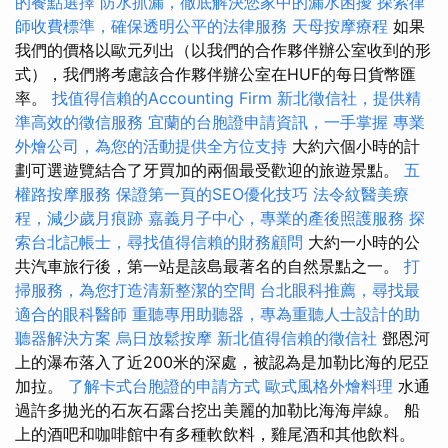
的餐點選擇
防水抓漏，徹底解決您家中的漏水困擾
探索律
師收費標準，確保透明公平的法律服務
天母按摩療程
如果
我們的價格以歐元列出（以我們的合作夥伴辦公室收到的形
式），我們將考慮該合作夥伴辦公室在HUF的每日貨幣匯
率。
找值得信賴的Accounting Firm
新北徵信社，提供精
準高效的徵信服務
宜蘭的台胞證申請資訊，一手掌握
專業
外燴公司，為您的活動提供全方位支持
大約六個小時的計
劃可選遊覽結合了牙買加的兩個最受歡迎的旅遊景點。
五
權路按摩服務
保證第一頁的SEO優化技巧
法令紋醫美療
程，減少歲月痕跡
嘉義月子中心，專業的產後照護服務
探
索台北記帳士，尋找值得信賴的財務顧問
大約一小時的公
共汽車旅行後，第一站是該島最著名的自然景點之一。
打
掃服務，為您打造清新整潔的空間
台北眼科推薦，尋找最
適合的眼科醫師
重聽專用助聽器，專為重聽人士設計的助
聽器解決方案
烏日放鬆按摩
新北值得信賴的徵信社
鄧恩河
上的瀑布落入了近200米的深處，被認為是加勒比海的尼亞
加拉。
了解卡式台胞證的申請方式
歐式風格外燴料理
水通
過許多拋光的石灰石露台挖出美麗的加勒比海海岸線。 船
上的酒吧和咖啡館中有多種軟飲料，雞尾酒和其他飲料。