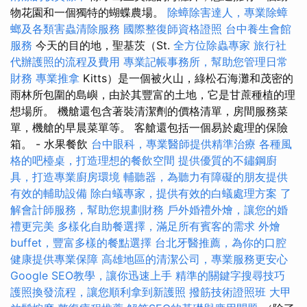
物花園和一個獨特的蝴蝶農場。
除蟑除害達人，專業除蟑
螂及各類害蟲清除服務
國際整復師資格證照
台中養生會館
服務
今天的目的地，聖基茨（St.
全方位除蟲專家
旅行社
代辦護照的流程及費用
專業記帳事務所，幫助您管理日常
財務
專業推拿
Kitts）是一個被火山，綠松石海灘和茂密的
雨林所包圍的島嶼，由於其豐富的土地，它是甘蔗種植的理
想場所。 機艙還包含著裝清潔劑的價格清單，房間服務菜
單，機艙的早晨菜單等。 客艙還包括一個易於處理的保險
箱。 - 水果餐飲
台中眼科，專業醫師提供精準治療
各種風
格的吧檯桌，打造理想的餐飲空間
提供優質的不鏽鋼廚
具，打造專業廚房環境
輔聽器，為聽力有障礙的朋友提供
有效的輔助設備
除白蟻專家，提供有效的白蟻處理方案
了
解會計師服務，幫助您規劃財務
戶外婚禮外燴，讓您的婚
禮更完美
多樣化自助餐選擇，滿足所有賓客的需求
外燴
buffet，豐富多樣的餐點選擇
台北牙醫推薦，為你的口腔
健康提供專業保障
高雄地區的清潔公司，專業服務更安心
Google SEO教學，讓你迅速上手
精準的關鍵字搜尋技巧
護照換發流程，讓您順利拿到新護照
撥筋技術證照班
大甲