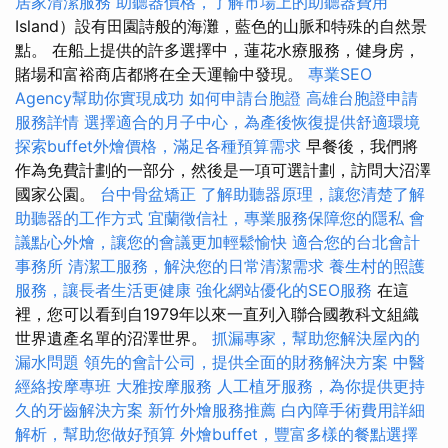
居家清潔服務
助聽器價格，了解市場上的助聽器費用
Island）設有田園詩般的海灘，藍色的山脈和特殊的自然景
點。 在船上提供的許多選擇中，蓮花水療服務，健身房，
賭場和富裕商店都將在全天運輸中發現。
專業SEO
Agency幫助你實現成功
如何申請台胞證
高雄台胞證申請
服務詳情
選擇適合的月子中心，為產後恢復提供舒適環境
探索buffet外燴價格，滿足各種預算需求
早餐後，我們將
作為免費計劃的一部分，然後是一項可選計劃，訪問大沼澤
國家公園。
台中骨盆矯正
了解助聽器原理，讓您清楚了解
助聽器的工作方式
宜蘭徵信社，專業服務保障您的隱私
會
議點心外燴，讓您的會議更加輕鬆愉快
適合您的台北會計
事務所
清潔工服務，解決您的日常清潔需求
養生村的照護
服務，讓長者生活更健康
強化網站優化的SEO服務
在這
裡，您可以看到自1979年以來一直列入聯合國教科文組織
世界遺產名單的沼澤世界。
抓漏專家，幫助您解決屋內的
漏水問題
領先的會計公司，提供全面的財務解決方案
中醫
經絡按摩專班
大雅按摩服務
人工植牙服務，為你提供更持
久的牙齒解決方案
新竹外燴服務推薦
白內障手術費用詳細
解析，幫助您做好預算
外燴buffet，豐富多樣的餐點選擇