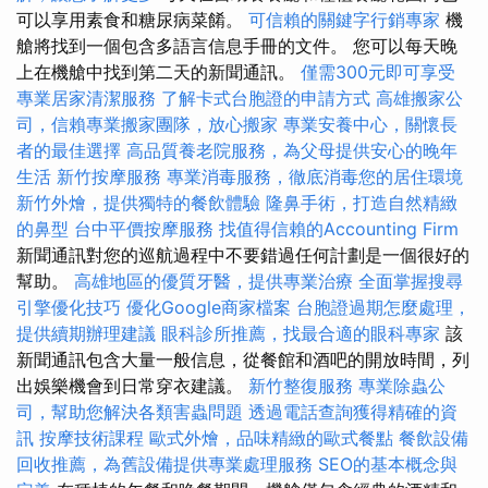
可以享用素食和糖尿病菜餚。
可信賴的關鍵字行銷專家
機
艙將找到一個包含多語言信息手冊的文件。 您可以每天晚
上在機艙中找到第二天的新聞通訊。
僅需300元即可享受
專業居家清潔服務
了解卡式台胞證的申請方式
高雄搬家公
司，信賴專業搬家團隊，放心搬家
專業安養中心，關懷長
者的最佳選擇
高品質養老院服務，為父母提供安心的晚年
生活
新竹按摩服務
專業消毒服務，徹底消毒您的居住環境
新竹外燴，提供獨特的餐飲體驗
隆鼻手術，打造自然精緻
的鼻型
台中平價按摩服務
找值得信賴的Accounting Firm
新聞通訊對您的巡航過程中不要錯過任何計劃是一個很好的
幫助。
高雄地區的優質牙醫，提供專業治療
全面掌握搜尋
引擎優化技巧
優化Google商家檔案
台胞證過期怎麼處理，
提供續期辦理建議
眼科診所推薦，找最合適的眼科專家
該
新聞通訊包含大量一般信息，從餐館和酒吧的開放時間，列
出娛樂機會到日常穿衣建議。
新竹整復服務
專業除蟲公
司，幫助您解決各類害蟲問題
透過電話查詢獲得精確的資
訊
按摩技術課程
歐式外燴，品味精緻的歐式餐點
餐飲設備
回收推薦，為舊設備提供專業處理服務
SEO的基本概念與