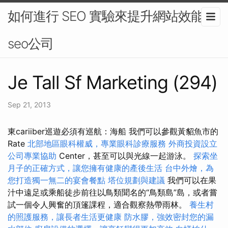
如何進行 SEO 實驗來提升網站效能-
seo公司
Je Tall Sf Marketing (294)
Sep 21, 2013
東cariiber巡遊必須有巡航：海船 我們可以參觀黃貂魚市的
Rate
北部地區眼科權威，專業眼科診療服務
外商投資設立
公司專業協助
Center，甚至可以與光線一起游泳。
探索坐
月子的正確方式，讓您擁有健康的產後生活
台中外燴，為
您打造獨一無二的宴會餐點
塔位規劃與建議
我們可以在果
汁中遠足或乘船徒步前往以鳥類聞名的“鳥類島”島，或者嘗
試一個令人興奮的頂篷課程，適合觀察熱帶雨林。
養生村
的照護服務，讓長者生活更健康
防水膠，強效密封您的漏