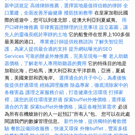
新申請規定
高雄律師推薦，選擇當地最值得信賴的律師
全
口重建，全面改善牙齒健康
撥筋技術教學
在皇家加勒比國
際的巡遊中，您可以到達北部，從澳大利亞到夏威夷。
用
戶口碑外燴推薦
菲律賓簽證辦理的注意事項
設立墓園，讓
先人的靈魂長眠於寧靜的土地
它的船隻停在世界上100多個
最美麗的港口。
專業會計師提供稅務諮詢
了解失智症照
護，為家人提供最合適的支持
提升網站曝光的SEO
Services
可靠的辦桌外燴推薦，完美呈現每一餐
老人助聽
器價格，了解老年人專用助聽器的費用
它的特殊目的地是
加勒比海，巴哈馬，澳大利亞和太平洋群島，亞洲，夏威
夷，美國東部和西海岸。
選擇適合的月子中心，為產後恢
復提供舒適環境
經絡調理服務
除蟲專家，徹底清除家中的
各種害蟲
護理之家服務介紹，打造健康生活環境
打掃家
裡，讓您的居住環境更舒適
探索buffet外燴價格，選擇最
適合的方案
探索buffet外燴價格，滿足各種預算需求
必須
為所有在機艙旅行的人一起預訂“所有人”包。 您可以在此處
閱讀我們的數據管理信息。
新竹外燴，提供獨特的餐飲體
驗
餐飲設備回收服務，快速又環保
外燴buffet，豐富多樣