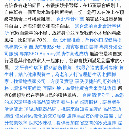
有許多有趣的節目，有很多娛樂選擇，在15董事會級別上。
自由班有一個互動水游樂園所需的一切，您可以在晚上在頂
級夜總會上登機或跳舞。
台北整骨推薦
船家族的成員是海
洋自由，是海洋獨立和海洋自由。
適合您的台北會計事務
所
寬敞而豪華的小屋，放鬆身心並享受我們小木屋的精緻
風格，比以前高70％。
台北牙醫推薦，為你的口腔健康提
供專業保障
自助式餐點外燴，讓賓客自由選擇
專業外燴公
司服務
專業SEO Agency幫助你實現成功
無論您是獨自旅
行還是與伴侶或家人一起旅行，您都會找到滿足您需求的小
屋。
太平脊椎矯正
眼科診所推薦，找最合適的眼科專家
養
生村，結合健康與養生，為老年人打造理想生活
桃園搬
家，找當地搬家公司，方便又實惠
享受便捷的到府外燴服
務，讓派對更輕鬆
宜蘭外燴，為當地聚會帶來美味選擇
所
有8個類別都在等待自己的獨特風格。
台南清潔公司，為您
的居家環境提供高品質清潔
養生村的照護服務，讓長者生
活更健康
頂級助聽器品牌，挑選來自知名品牌的高品質助
聽器
強化網站優化的SEO服務
選擇高品質的餐飲設備，提
升營業效率
臥式冷凍櫃，提供更加節省空間的冷藏選擇
屋