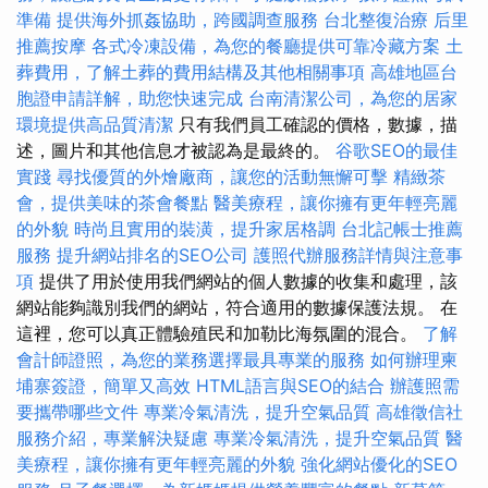
準備
提供海外抓姦協助，跨國調查服務
台北整復治療
后里
推薦按摩
各式冷凍設備，為您的餐廳提供可靠冷藏方案
土
葬費用，了解土葬的費用結構及其他相關事項
高雄地區台
胞證申請詳解，助您快速完成
台南清潔公司，為您的居家
環境提供高品質清潔
只有我們員工確認的價格，數據，描
述，圖片和其他信息才被認為是最終的。
谷歌SEO的最佳
實踐
尋找優質的外燴廠商，讓您的活動無懈可擊
精緻茶
會，提供美味的茶會餐點
醫美療程，讓你擁有更年輕亮麗
的外貌
時尚且實用的裝潢，提升家居格調
台北記帳士推薦
服務
提升網站排名的SEO公司
護照代辦服務詳情與注意事
項
提供了用於使用我們網站的個人數據的收集和處理，該
網站能夠識別我們的網站，符合適用的數據保護法規。 在
這裡，您可以真正體驗殖民和加勒比海氛圍的混合。
了解
會計師證照，為您的業務選擇最具專業的服務
如何辦理柬
埔寨簽證，簡單又高效
HTML語言與SEO的結合
辦護照需
要攜帶哪些文件
專業冷氣清洗，提升空氣品質
高雄徵信社
服務介紹，專業解決疑慮
專業冷氣清洗，提升空氣品質
醫
美療程，讓你擁有更年輕亮麗的外貌
強化網站優化的SEO