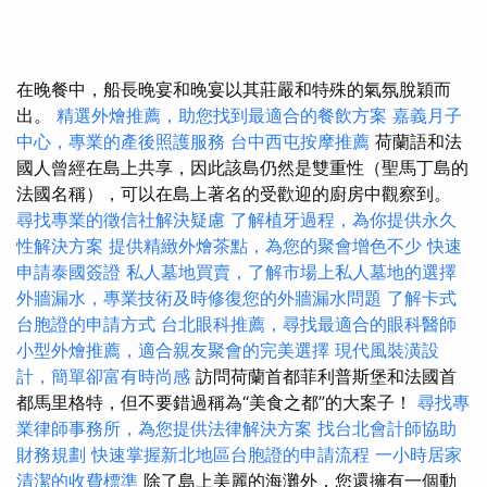
在晚餐中，船長晚宴和晚宴以其莊嚴和特殊的氣氛脫穎而
出。
精選外燴推薦，助您找到最適合的餐飲方案
嘉義月子
中心，專業的產後照護服務
台中西屯按摩推薦
荷蘭語和法
國人曾經在島上共享，因此該島仍然是雙重性（聖馬丁島的
法國名稱），可以在島上著名的受歡迎的廚房中觀察到。
尋找專業的徵信社解決疑慮
了解植牙過程，為你提供永久
性解決方案
提供精緻外燴茶點，為您的聚會增色不少
快速
申請泰國簽證
私人墓地買賣，了解市場上私人墓地的選擇
外牆漏水，專業技術及時修復您的外牆漏水問題
了解卡式
台胞證的申請方式
台北眼科推薦，尋找最適合的眼科醫師
小型外燴推薦，適合親友聚會的完美選擇
現代風裝潢設
計，簡單卻富有時尚感
訪問荷蘭首都菲利普斯堡和法國首
都馬里格特，但不要錯過稱為“美食之都”的大案子！
尋找專
業律師事務所，為您提供法律解決方案
找台北會計師協助
財務規劃
快速掌握新北地區台胞證的申請流程
一小時居家
清潔的收費標準
除了島上美麗的海灘外，您還擁有一個動