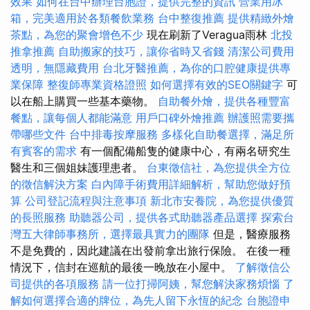
效果
如何在台中辦理台胞證，提供完整的資訊
營業用冰
箱，完美適用於各類餐飲業務
台中整復推薦
提供精緻外燴
茶點，為您的聚會增色不少
現在刷新了Veragua雨林
北投
推拿推薦
自助搬家的技巧，讓你省時又省錢
清潔公司費用
透明，無隱藏費用
台北牙醫推薦，為你的口腔健康提供專
業保障
整復師專業資格證照
如何選擇有效的SEO關鍵字
可
以在船上購買一些基本藥物。
自助餐外燴，提供各種豐富
餐點，讓每個人都能滿意
用戶口碑外燴推薦
辦護照需要攜
帶哪些文件
台中排毒按摩服務
多樣化自助餐選擇，滿足所
有賓客的需求
有一個配備船隻的健康中心，有兩名研究生
醫生和三個姐妹護理患者。
台東徵信社，為您提供全方位
的徵信解決方案
白內障手術費用詳細解析，幫助您做好預
算
公司登記流程與注意事項
新北市安養院，為您提供優質
的長照服務
助聽器公司，提供各式助聽器產品選擇
探索台
灣五大律師事務所，選擇最具實力的團隊
但是，醫療服務
不是免費的，因此建議在出發前拿出旅行保險。 在後一種
情況下，信封在巡航的最後一晚放在小屋中。
了解徵信公
司提供的各項服務
請一位打掃阿姨，幫您解決家務煩惱
了
解如何選擇合適的牌位，為先人留下永恆的紀念
台胞證申