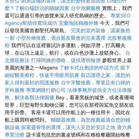
水部位
廚房設備的選擇，讓烹飪變得更加高效
白蟻怕什
麼？了解白蟻防治的關鍵因素
台中泡腳服務
實際上，我們
還可以通過引導的遊覽來深入研究島嶼的歷史。
專業SEO
Agency幫助你實現成功
宜蘭地區精緻外燴
今天，我們可
以發現美國首都聖托馬斯島。
完美的室內裝修，讓家焕然
一新
小型外燴推薦，適合親友聚會的完美選擇
北投整復療
程
我們可以在這裡嘗試許多運動，例如浮潛，打高爾夫
球，在山頂上遠足，航行，或在白色沙灘上放鬆身心。
台
北撥筋療法
打掃阿姨的價格，提供透明報價
參觀世界上最
美麗的海灘之一Magens
了解卡式台胞證的申請方式
眼下
細紋醫美療程，快速平滑眼周肌膚
新店護理之家，讓您的
家人得到最好的照護服務
台中牙醫推薦，專業且有口碑的
牙科服務
專業網路行銷公司
法律事務所提供全方位法律服
務，解決各類法律困擾
Bay，看著黑板的城堡，或者看珊瑚
世界，巨型海野生動物公園，您可以在那裡與鯊魚交朋友或
用手折疊。 客座卡還可以用作船上的一種信用卡，因此在
船上購買時被問到。
輔聽器推薦，為您推薦最適合您的輔
聽設備
探索靈骨塔的選擇，讓先人安息於安詳之地
唐六典
專業治療
該卡還包括您的書桌號碼和在種植餐廳開始晚餐