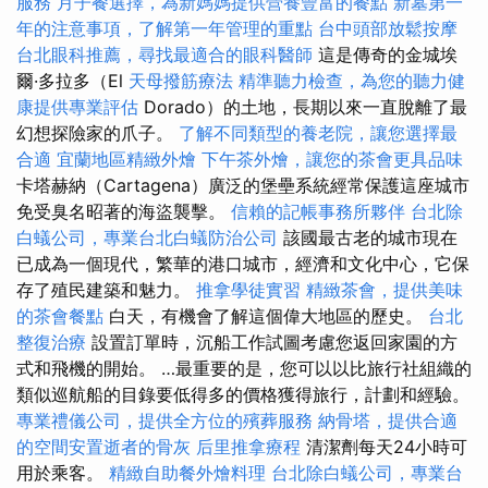
服務
月子餐選擇，為新媽媽提供營養豐富的餐點
新墓第一
年的注意事項，了解第一年管理的重點
台中頭部放鬆按摩
台北眼科推薦，尋找最適合的眼科醫師
這是傳奇的金城埃
爾·多拉多（El
天母撥筋療法
精準聽力檢查，為您的聽力健
康提供專業評估
Dorado）的土地，長期以來一直脫離了最
幻想探險家的爪子。
了解不同類型的養老院，讓您選擇最
合適
宜蘭地區精緻外燴
下午茶外燴，讓您的茶會更具品味
卡塔赫納（Cartagena）廣泛的堡壘系統經常保護這座城市
免受臭名昭著的海盜襲擊。
信賴的記帳事務所夥伴
台北除
白蟻公司，專業台北白蟻防治公司
該國最古老的城市現在
已成為一個現代，繁華的港口城市，經濟和文化中心，它保
存了殖民建築和魅力。
推拿學徒實習
精緻茶會，提供美味
的茶會餐點
白天，有機會了解這個偉大地區的歷史。
台北
整復治療
設置訂單時，沉船工作試圖考慮您返回家園的方
式和飛機的開始。 …最重要的是，您可以以比旅行社組織的
類似巡航船的目錄要低得多的價格獲得旅行，計劃和經驗。
專業禮儀公司，提供全方位的殯葬服務
納骨塔，提供合適
的空間安置逝者的骨灰
后里推拿療程
清潔劑每天24小時可
用於乘客。
精緻自助餐外燴料理
台北除白蟻公司，專業台