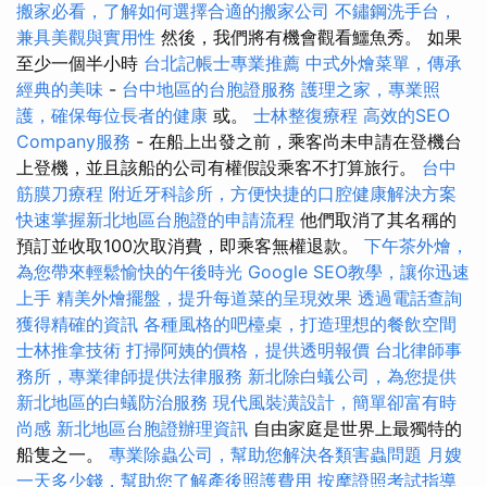
搬家必看，了解如何選擇合適的搬家公司
不鏽鋼洗手台，
兼具美觀與實用性
然後，我們將有機會觀看鱷魚秀。 如果
至少一個半小時
台北記帳士專業推薦
中式外燴菜單，傳承
經典的美味
-
台中地區的台胞證服務
護理之家，專業照
護，確保每位長者的健康
或。
士林整復療程
高效的SEO
Company服務
- 在船上出發之前，乘客尚未申請在登機台
上登機，並且該船的公司有權假設乘客不打算旅行。
台中
筋膜刀療程
附近牙科診所，方便快捷的口腔健康解決方案
快速掌握新北地區台胞證的申請流程
他們取消了其名稱的
預訂並收取100次取消費，即乘客無權退款。
下午茶外燴，
為您帶來輕鬆愉快的午後時光
Google SEO教學，讓你迅速
上手
精美外燴擺盤，提升每道菜的呈現效果
透過電話查詢
獲得精確的資訊
各種風格的吧檯桌，打造理想的餐飲空間
士林推拿技術
打掃阿姨的價格，提供透明報價
台北律師事
務所，專業律師提供法律服務
新北除白蟻公司，為您提供
新北地區的白蟻防治服務
現代風裝潢設計，簡單卻富有時
尚感
新北地區台胞證辦理資訊
自由家庭是世界上最獨特的
船隻之一。
專業除蟲公司，幫助您解決各類害蟲問題
月嫂
一天多少錢，幫助您了解產後照護費用
按摩證照考試指導