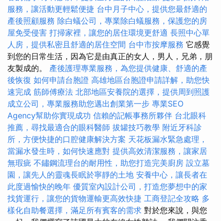
服務，讓活動更輕鬆便捷
台中月子中心，提供您最舒適的
產後照顧服務
除白蟻公司，專業除白蟻服務，保護您的房
屋免受侵害
打掃家裡，讓您的居住環境更舒適
長照中心單
人房，提供私密且舒適的居住空間
台中市按摩服務
它感覺
到您的日常生活，因為它是由真正的女人，男人，兄弟，朋
友製成的。
產後護理專業服務，為您提供健康、舒適的產
後恢復
如何申請台胞證
高雄地區台胞證申請詳解，助您快
速完成
筋師傅療法
北部地區安養院的選擇，提供周到照護
成立公司，專業服務助您邁出創業第一步
專業SEO
Agency幫助你實現成功
信賴的記帳事務所夥伴
台北眼科
推薦，尋找最適合的眼科醫師
拔罐技巧教學
附近牙科診
所，方便快捷的口腔健康解決方案
天花板漏水緊急處理，
當漏水發生時，如何快速應對
提供高效清潔服務，讓家居
無瑕疵
不鏽鋼流理台的耐用性，助您打造完美廚房
設立墓
園，讓先人的靈魂長眠於寧靜的土地
安養中心，讓長者在
此度過愉快的晚年
優質室內設計公司，打造您夢想中的家
找貨運行，讓您的貨物運輸更高效快捷
工商登記全攻略
多
樣化自助餐選擇，滿足所有賓客的需求
對於您來說，與您