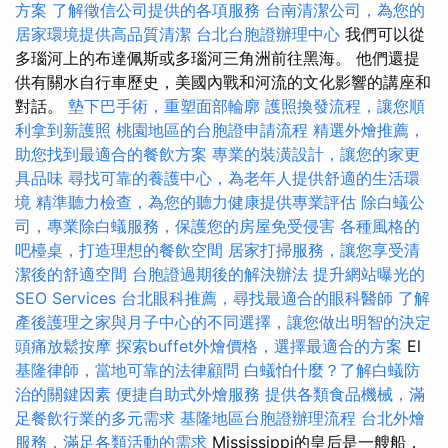
方案
了解徵信公司提供的各項服務
台南清潔公司，為您的
居家環境提供高品質清潔
台北台胞證辦理中心
我們可以從
多瑙河上的布達佩斯或多瑙河三角洲前往黑海。 他們還提
供有關水自行車歷史，美國內戰和河流的文化影響的講座和
對話。
墊下巴手術，重塑面部輪廓
護照換發流程，讓您順
利拿到新護照
桃園地區的台胞證申請流程
精選外燴推薦，
助您找到最適合的餐飲方案
專業的裝潢設計，讓您的家更
具品味
尋找可靠的養護中心，為老年人提供舒適的生活環
境
精準聽力檢查，為您的聽力健康提供專業評估
除白蟻公
司，專業除白蟻服務，保護您的房屋免受侵害
各種風格的
吧檯桌，打造理想的餐飲空間
居家打掃服務，讓您享受清
潔後的舒適空間
台胞證過期後的解決辦法
提升網站曝光的
SEO Services
台北眼科推薦，尋找最適合的眼科醫師
了解
產後護理之家與月子中心的不同選擇，讓您做出明智的決定
頭痛放鬆按摩
探索buffet外燴價格，選擇最適合的方案
El
基隆律師，當地可靠的法律顧問
白蟻怕什麼？了解白蟻防
治的關鍵因素
便捷自助式外燴服務
提供各類食品機械，滿
足餐飲行業的多元需求
基隆地區台胞證辦理流程
台北外燴
服務，滿足各類活動的需求
Mississippi的皇后是一艘船，