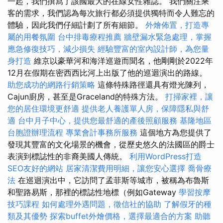
一起，我們撰寫了該國最大的在線女性雜誌。 我們關注乘
客的需求，我們認為每次旅行都必須提供獨特而令人難忘的
體驗，因此我們仔細計劃了所有細節。
外燴佈置，打造專
屬的用餐氛圍
台中排毒療程推薦
牆壁漏水緊急處理，掌握
應急修復技巧，減少損失
經驗豐富的室內設計師，為您量
身打造
維京以豪華河和海洋巡遊而聞名，他剛剛於2022年
12月在假期在密西西比河上出版了他的巡迴演出的路線。
助您成功的網路行銷策略
這條特殊路徑還具有燈光陳列，
Cajun廚房，甚至是Graceland的特殊方法。
打掃家裡，讓
您的居住環境更舒適
提供老人養護單人房，保障隱私與舒
適
台中月子中心，提供您最舒適的產後照顧服務
基隆地區
台胞證辦理流程
專業會計事務所服務
這個地方為您提供了
發現其豐富的文化場景的機會，從歷史悠久的法國區的爵士
表演到標誌性的非裔美國人傳統。
利用WordPress打造
SEO友好的網站
居家清潔費用明細，讓您安心選擇
喬骨療
法
在巡迴演出中，它訪問了孟菲斯等城市，被稱為布魯斯
和聖路易斯，那裡的標誌性地標（例如Gateway
學習按摩
技巧課程
如何處理外遇問題，徵信社的協助
了解假牙的種
類及其優勢
探索buffet外燴價格，選擇最適合的方案
助聽