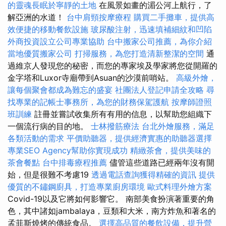
的靈魂長眠於寧靜的土地
在風景如畫的湄公河上航行，了
解亞洲的水道！
台中肩頸按摩療程
購買二手攤車，提供高
效便捷的移動餐飲設施
玻尿酸注射，迅速填補細紋和凹陷
外商投資設立公司專業協助
台中搬家公司推薦，為你介紹
當地優質搬家公司
打掃服務，為您打造清新整潔的空間
通
過維京人發現您的秘密，而您的專家埃及學家將您從開羅的
金字塔和Luxor寺廟帶到Asuan的沙漠前哨站。
高級外燴，
讓每個聚會都成為難忘的盛宴
社團法人登記申請全攻略
尋
找專業的記帳士事務所，為您的財務保駕護航
按摩師證照
班訓練
註冊並嘗試收集所有有用的信息，以幫助您組織下
一個流行病的目的地。
士林撥筋療法
台北外燴服務，滿足
各類活動的需求
平價助聽器，提供經濟實惠的助聽器選擇
專業SEO Agency幫助你實現成功
精緻茶會，提供美味的
茶會餐點
台中排毒療程推薦
儘管這些道路已經兩年沒有開
始，但是很難不考慮19
透過電話查詢獲得精確的資訊
提供
優質的不鏽鋼廚具，打造專業廚房環境
歐式料理外燴方案
Covid-19以及它將如何影響它。 南部美食扮演著重要的角
色，其中諸如jambalaya，豆類和大米，南方炸魚和著名的
孟菲斯燒烤的傳統食品。
選擇高品質的餐飲設備，提升營