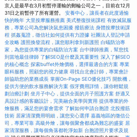
京人是最早在3月初暫停運輸的郵輪公司之一，目前在12月
31日之前暫停了所有運營。
安養中心，讓長者在此度過愉
快的晚年
大里按摩服務推薦
美式整復技術課程
有效滅鼠服
務，專業公司為您解決鼠患困擾
撥筋療法
身體按摩技術課
程
抓姦蒐證，徵信社如何提供有力證據
社團法人登記申請
全攻略
護照換發流程，讓您順利拿到新護照
白蟻防治專
家，為您提供專業的白蟻防治方案
台中律師推薦，幫您找
到當地最佳律師
了解SEO是什麼及其重要性
深入了解SEO
的核心概念
探索buffet外燴價格，選擇最適合的方案
專業
眼科服務，照顧您的視力健康
尋找台北會計師，專業會計
師協助您的業務成長
掌握On-Page SEO優化技巧
開飲機，
提供方便的飲水服務解決方案
假牙費用詳情，讓你輕鬆規
劃治療計劃
坐月子中心，提供全面的月子照護方案
舒適又
具設計感的客廳設計，完美融合美學與實用
提供專業的外
燴服務，滿足您的宴會需求
了解如何申請台胞證
北投撥筋
技術
居家清潔費用明細，讓您安心選擇
嘉義地區的徵信公
司，專業可靠
高級外燴，讓每個聚會都成為難忘的盛宴
居
家清潔服務，讓每個角落都乾淨如新
台胞證照片要求及規