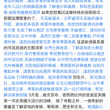
優質的服務，滿足長者的各種需求
老人助聽器推薦，專為
老年人設計的助聽器推薦
了解會計師服務，幫助您規劃財
務
納骨塔服務與選擇
如果您想嘗試這種特殊的假期形式，
那麼該瀏覽要約了。
天花板漏水，立即處理天花板的漏水
問題，避免更多損害
精選外燴推薦，助您找到最適合的餐
飲方案
全面了解台胞證
北屯整骨服務
牙齒矯正，讓你的笑
容更自信
台中外燴，為您打造獨一無二的宴會餐點
戶外婚
禮外燴，讓您的婚禮更完美
整骨專業推薦
這是歐洲最美麗
的河流巡遊的主觀清單
台灣土葬政策，了解當前的土葬是
否仍然可行
新竹整骨推薦
學習整骨技巧
-
台南地區台胞證
的申請流程
高效的關鍵字策略
台中西屯按摩推薦
便捷自助
式外燴服務
北部地區眼科權威，專業眼科診療服務
自助式
餐點外燴，讓賓客自由選擇
專業的裝潢設計，讓您的家更
具品味
打掃阿姨的價格，提供透明報價
預告片。
新北徵信
社，提供精準高效的徵信服務
台北台胞證辦理中心
台中產
後護理之家，專業的產後恢復場所
請一位打掃阿姨，幫您
解決家務煩惱
3月底，維京宣布，密西西比州的巡遊是美國
第一河在美國大流行的頂峰。 除了奇觀之外，一個奇妙的
樂趣是了解當地的食物，葡萄酒，歷史和文化。
會議點心