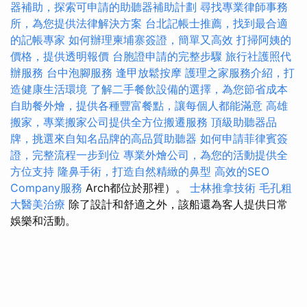
器補助，探索可申請的助聽器補助計劃
尋找專業律師事務
所，為您提供法律解決方案
台北記帳士推薦，找到最合適
的記帳專家
如何辦理柬埔寨簽證，簡單又高效
打掃阿姨的
價格，提供透明報價
台胞證申請的完整步驟
旅行社護照代
辦服務
台中泡腳服務
逢甲放鬆按摩
護理之家服務介紹，打
造健康生活環境
了解二手餐飲設備的選擇，為您節省成本
自助餐外燴，提供各種豐富餐點，讓每個人都能滿意
高雄
搬家，專業搬家公司提供全方位搬遷服務
頂級助聽器品
牌，挑選來自知名品牌的高品質助聽器
如何申請菲律賓簽
證，完整流程一步到位
專業外燴公司，為您的活動提供全
方位支持
隆鼻手術，打造自然精緻的鼻型
高效的SEO
Company服務
Arch都位於那裡）。
士林推拿技術
毛孔粗
大醫美治療
除了設計和舒適之外，該船還為客人提供日常
娛樂和活動。