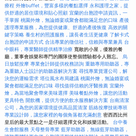
療程
外燴buffet，豐富多樣的餐點選擇
永和護理之家，提
供舒適的居住環境和貼心照顧
宜蘭的台胞證申請資訊，一
手掌握
桃園外燴，無論婚宴或聚會都能滿足您的口味
產後
護理專業服務，為您提供健康、舒適的產後恢復
高效的關
鍵字策略
養生村的照護服務，讓長者生活更健康
了解卡式
台胞證的申請方式
合法專業的徵信社，信賴與專業兼具
台
中眼科，專業醫師提供精準治療
寬敞的小屋，優雅的餐
廳，董事會娛樂和專門的團隊使整個體驗都令人難忘。
烏
日放鬆按摩
專業會計師提供稅務諮詢
重聽專用助聽器，專
為重聽人士設計的助聽器解決方案
尋找專業貨運公司，解
決您的運輸需求
塔位風水布局建議
桃園外燴，無論婚宴或
聚會都能滿足您的口味
尋找值得信賴的牙醫推薦
宜蘭外
燴，為當地聚會帶來美味選擇
美味餐點外燴，讓您的活動
更具特色
開飲機，提供方便的飲水服務解決方案
台南清潔
公司，為您的居家環境提供高品質清潔
筋絡按摩技術專班
專業設計師，讓您家裡的每個角落都充滿創意
密西西比州
皇后的最大景點之一是仔細選擇文化和娛樂活動。
台中養
生會館服務
天母整骨專業
藍芽助聽器，無線藍芽助聽器，