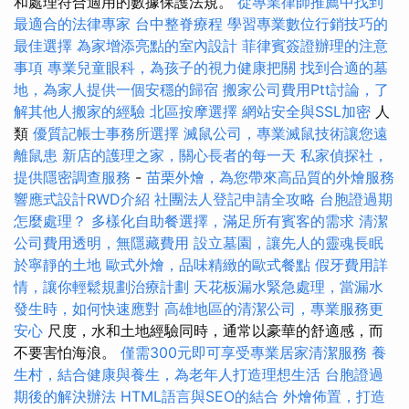
和處理符合適用的數據保護法規。
從專業律師推薦中找到
最適合的法律專家
台中整脊療程
學習專業數位行銷技巧的
最佳選擇
為家增添亮點的室內設計
菲律賓簽證辦理的注意
事項
專業兒童眼科，為孩子的視力健康把關
找到合適的墓
地，為家人提供一個安穩的歸宿
搬家公司費用Ptt討論，了
解其他人搬家的經驗
北區按摩選擇
網站安全與SSL加密
人
類
優質記帳士事務所選擇
滅鼠公司，專業滅鼠技術讓您遠
離鼠患
新店的護理之家，關心長者的每一天
私家偵探社，
提供隱密調查服務
-
苗栗外燴，為您帶來高品質的外燴服務
響應式設計RWD介紹
社團法人登記申請全攻略
台胞證過期
怎麼處理？
多樣化自助餐選擇，滿足所有賓客的需求
清潔
公司費用透明，無隱藏費用
設立墓園，讓先人的靈魂長眠
於寧靜的土地
歐式外燴，品味精緻的歐式餐點
假牙費用詳
情，讓你輕鬆規劃治療計劃
天花板漏水緊急處理，當漏水
發生時，如何快速應對
高雄地區的清潔公司，專業服務更
安心
尺度，水和土地經驗同時，通常以豪華的舒適感，而
不要害怕海浪。
僅需300元即可享受專業居家清潔服務
養
生村，結合健康與養生，為老年人打造理想生活
台胞證過
期後的解決辦法
HTML語言與SEO的結合
外燴佈置，打造