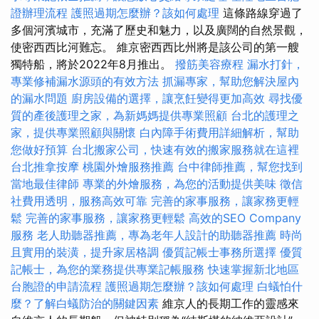
證辦理流程
護照過期怎麼辦？該如何處理
這條路線穿過了
多個河濱城市，充滿了歷史和魅力，以及廣闊的自然景觀，
使密西西比河難忘。 維京密西西比州將是該公司的第一艘
獨特船，將於2022年8月推出。
撥筋美容療程
漏水打針，
專業修補漏水源頭的有效方法
抓漏專家，幫助您解決屋內
的漏水問題
廚房設備的選擇，讓烹飪變得更加高效
尋找優
質的產後護理之家，為新媽媽提供專業照顧
台北的護理之
家，提供專業照顧與關懷
白內障手術費用詳細解析，幫助
您做好預算
台北搬家公司，快速有效的搬家服務就在這裡
台北推拿按摩
桃園外燴服務推薦
台中律師推薦，幫您找到
當地最佳律師
專業的外燴服務，為您的活動提供美味
徵信
社費用透明，服務高效可靠
完善的家事服務，讓家務更輕
鬆
完善的家事服務，讓家務更輕鬆
高效的SEO Company
服務
老人助聽器推薦，專為老年人設計的助聽器推薦
時尚
且實用的裝潢，提升家居格調
優質記帳士事務所選擇
優質
記帳士，為您的業務提供專業記帳服務
快速掌握新北地區
台胞證的申請流程
護照過期怎麼辦？該如何處理
白蟻怕什
麼？了解白蟻防治的關鍵因素
維京人的長期工作的靈感來