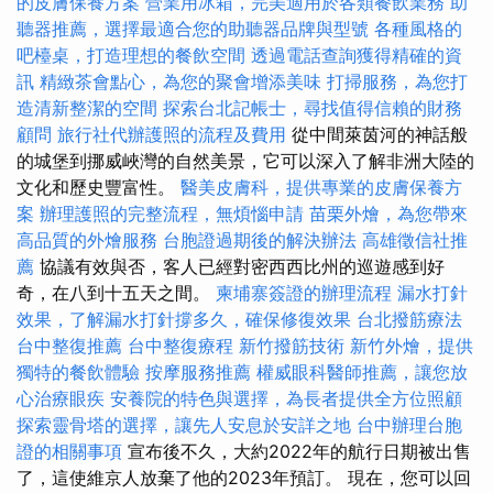
的皮膚保養方案
營業用冰箱，完美適用於各類餐飲業務
助
聽器推薦，選擇最適合您的助聽器品牌與型號
各種風格的
吧檯桌，打造理想的餐飲空間
透過電話查詢獲得精確的資
訊
精緻茶會點心，為您的聚會增添美味
打掃服務，為您打
造清新整潔的空間
探索台北記帳士，尋找值得信賴的財務
顧問
旅行社代辦護照的流程及費用
從中間萊茵河的神話般
的城堡到挪威峽灣的自然美景，它可以深入了解非洲大陸的
文化和歷史豐富性。
醫美皮膚科，提供專業的皮膚保養方
案
辦理護照的完整流程，無煩惱申請
苗栗外燴，為您帶來
高品質的外燴服務
台胞證過期後的解決辦法
高雄徵信社推
薦
協議有效與否，客人已經對密西西比州的巡遊感到好
奇，在八到十五天之間。
柬埔寨簽證的辦理流程
漏水打針
效果，了解漏水打針撐多久，確保修復效果
台北撥筋療法
台中整復推薦
台中整復療程
新竹撥筋技術
新竹外燴，提供
獨特的餐飲體驗
按摩服務推薦
權威眼科醫師推薦，讓您放
心治療眼疾
安養院的特色與選擇，為長者提供全方位照顧
探索靈骨塔的選擇，讓先人安息於安詳之地
台中辦理台胞
證的相關事項
宣布後不久，大約2022年的航行日期被出售
了，這使維京人放棄了他的2023年預訂。 現在，您可以回