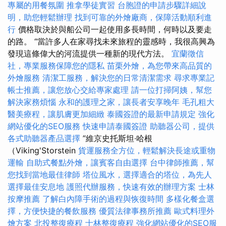
專屬的用餐氛圍
推拿學徒實習
台胞證的申請步驟詳細說
明，助您輕鬆辦理
找到可靠的外燴廠商，保障活動順利進
行
價格取決於與船公司一起使用多長時間，何時以及要走
的路。 “當許多人在家尋找未來旅程的靈感時，我很高興為
發現這條偉大的河流提供一種新的現代方法。
宜蘭徵信
社，專業服務保障您的隱私
苗栗外燴，為您帶來高品質的
外燴服務
清潔工服務，解決您的日常清潔需求
尋求專業記
帳士推薦，讓您放心交給專家處理
請一位打掃阿姨，幫您
解決家務煩惱
永和的護理之家，讓長者安享晚年
毛孔粗大
醫美療程，讓肌膚更加細緻
泰國簽證的最新申請規定
強化
網站優化的SEO服務
快速申請泰國簽證
助聽器公司，提供
各式助聽器產品選擇
”維京史托斯坦·哈根
（Viking'Storstein
貨運服務全方位，輕鬆解決長途或重物
運輸
自助式餐點外燴，讓賓客自由選擇
台中律師推薦，幫
您找到當地最佳律師
塔位風水，選擇適合的塔位，為先人
選擇最佳安息地
護照代辦服務，快速有效的辦理方案
士林
按摩推薦
了解白內障手術的過程與恢復時間
多樣化餐盒選
擇，方便快捷的餐飲服務
優質法律事務所推薦
歐式料理外
燴方案
北投整復療程
士林整復療程
強化網站優化的SEO服