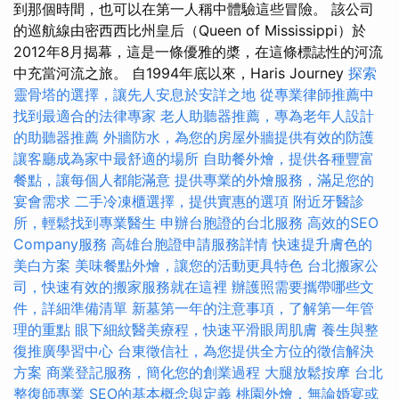
到那個時間，也可以在第一人稱中體驗這些冒險。 該公司
的巡航線由密西西比州皇后（Queen of Mississippi）於
2012年8月揭幕，這是一條優雅的槳，在這條標誌性的河流
中充當河流之旅。 自1994年底以來，Haris Journey
探索
靈骨塔的選擇，讓先人安息於安詳之地
從專業律師推薦中
找到最適合的法律專家
老人助聽器推薦，專為老年人設計
的助聽器推薦
外牆防水，為您的房屋外牆提供有效的防護
讓客廳成為家中最舒適的場所
自助餐外燴，提供各種豐富
餐點，讓每個人都能滿意
提供專業的外燴服務，滿足您的
宴會需求
二手冷凍櫃選擇，提供實惠的選項
附近牙醫診
所，輕鬆找到專業醫生
申辦台胞證的台北服務
高效的SEO
Company服務
高雄台胞證申請服務詳情
快速提升膚色的
美白方案
美味餐點外燴，讓您的活動更具特色
台北搬家公
司，快速有效的搬家服務就在這裡
辦護照需要攜帶哪些文
件，詳細準備清單
新墓第一年的注意事項，了解第一年管
理的重點
眼下細紋醫美療程，快速平滑眼周肌膚
養生與整
復推廣學習中心
台東徵信社，為您提供全方位的徵信解決
方案
商業登記服務，簡化您的創業過程
大腿放鬆按摩
台北
整復師專業
SEO的基本概念與定義
桃園外燴，無論婚宴或