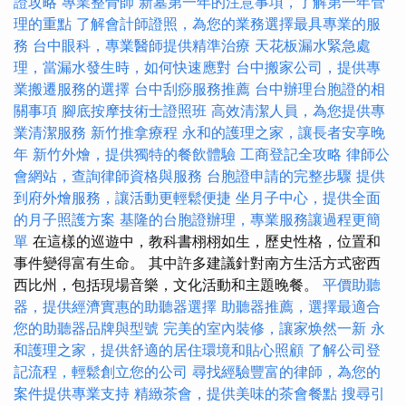
證攻略
專業整骨師
新墓第一年的注意事項，了解第一年管
理的重點
了解會計師證照，為您的業務選擇最具專業的服
務
台中眼科，專業醫師提供精準治療
天花板漏水緊急處
理，當漏水發生時，如何快速應對
台中搬家公司，提供專
業搬遷服務的選擇
台中刮痧服務推薦
台中辦理台胞證的相
關事項
腳底按摩技術士證照班
高效清潔人員，為您提供專
業清潔服務
新竹推拿療程
永和的護理之家，讓長者安享晚
年
新竹外燴，提供獨特的餐飲體驗
工商登記全攻略
律師公
會網站，查詢律師資格與服務
台胞證申請的完整步驟
提供
到府外燴服務，讓活動更輕鬆便捷
坐月子中心，提供全面
的月子照護方案
基隆的台胞證辦理，專業服務讓過程更簡
單
在這樣的巡遊中，教科書栩栩如生，歷史性格，位置和
事件變得富有生命。 其中許多建議針對南方生活方式密西
西比州，包括現場音樂，文化活動和主題晚餐。
平價助聽
器，提供經濟實惠的助聽器選擇
助聽器推薦，選擇最適合
您的助聽器品牌與型號
完美的室內裝修，讓家焕然一新
永
和護理之家，提供舒適的居住環境和貼心照顧
了解公司登
記流程，輕鬆創立您的公司
尋找經驗豐富的律師，為您的
案件提供專業支持
精緻茶會，提供美味的茶會餐點
搜尋引