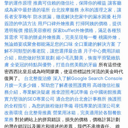
擎的運作原理
推薦可信賴的徵信社，保障你的權益
讓客廳
成為家中最舒適的場所
台北按摩服務
永和的護理之家，讓
長者安享晚年
防水抓漏，徹底解決您家中的漏水困擾
杜拜
簽證的申請方法
用戶口碑外燴推薦
打掃阿姨的價格，提供
透明報價
撥筋美容療程
探索buffet外燴價格，滿足各種預
算需求
可靠的辦桌外燴推薦，完美呈現每一餐
桃園外燴，
無論婚宴或聚會都能滿足您的口味
全口重建的解決方案
了
解不同類型的養老院，讓您選擇最合適
月子中心費用詳細
介紹，助您做好預算規劃
縮小毛孔醫美，恢復平滑緊緻肌
膚
全瓷冠的特點與優勢，打造自然美觀的牙齒
所有這些使
密西西比皇后成為時間膠囊，使這些標誌性河流的黃金時代
復興了。
台北整復治療
深入了解Google Search Console
月嫂一天多少錢，幫助您了解產後照護費用
高雄徵信社服
務介紹，專業解決疑慮
推拿證照考試準備
台中國術館推薦
實力堅強的SEO專業公司
適合您的台北會計事務所
換護照
的全程指引，為您的旅程做好準備
尋找專業的清潔公司來
改善環境
台北整骨推薦
營業用冰箱，完美適用於各類餐飲
業務
對於網站上的拼寫錯誤，損失的價格，價格計算計劃
的潛在錯誤以及圖片和描述的差異，我們不承擔責任。 維