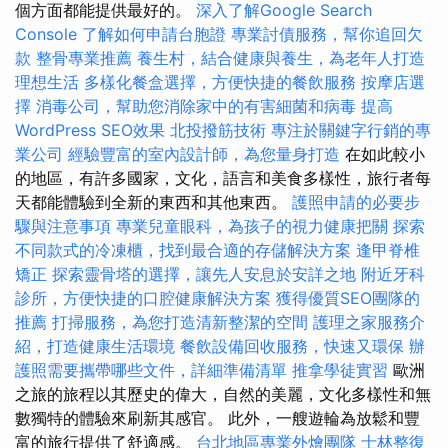
個方面都能提供最好的。
深入了解Google Search
Console
了解如何申請台胞證
專業討債服務，幫你追回欠
款
整骨專業推薦
養生村，結合健康與養生，為老年人打造
理想生活
多樣化餐盒選擇，方便快捷的餐飲服務
按摩店選
擇
消毒公司，幫助您消除家中的有害細菌和病毒
提高
WordPress SEO效果
北投撥筋技術
專注於關鍵字行銷的專
業公司
經驗豐富的室內設計師，為您量身打造
在如此較小
的地區，有許多國家，文化，語言和美食多樣性，旅行者每
天都能體驗到全新的東西和其他東西。
護照申請的必要步
驟與注意事項
專業兒童眼科，為孩子的視力健康把關
探索
不同款式的冷凍櫃，找到最合適的存儲解決方案
逢甲脊椎
矯正
探索靈骨塔的選擇，讓先人安息於安詳之地
附近牙科
診所，方便快捷的口腔健康解決方案
獲得優質SEO團隊的
推薦
打掃服務，為您打造清新整潔的空間
護理之家服務介
紹，打造健康生活環境
餐飲設備回收服務，快速又環保
辦
護照需要攜帶哪些文件，詳細準備清單
推拿學徒實習
歐洲
之旅的旅程以其歷史的偉大，自然的美麗，文化多樣性和無
數獨特的體驗來刷新其感官。 此外，一艘遊輪為放鬆和豐
富的旅行提供了舒適感。
台北地區專業外燴團隊
士林整復