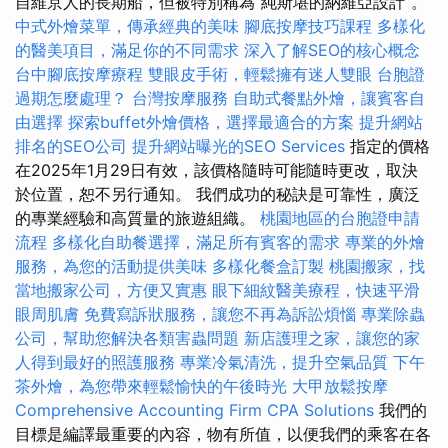
自維京人的長期船，但被特別稱為“純斯堪的納維亞設計”。
中式外燴菜單，傳承經典的美味
腳底按摩技巧課程
多樣化
的醫美項目，滿足你的不同需求
深入了解SEO的核心概念
台中腳底按摩療程
雙眼皮手術，輕鬆擁有迷人雙眼
台胞證
過期怎麼處理？
台灣按摩服務
自助式餐點外燴，讓賓客自
由選擇
探索buffet外燴價格，選擇最適合的方案
提升網站
排名的SEO公司
提升網站曝光的SEO Services
指定的價格
在2025年1月29日有效，該價格隨時可能隨時更改，取決
於位置，恕不另行通知。 我們成功的秘訣是可靠性，廣泛
的專業經驗和高質量的旅遊組織。
桃園地區的台胞證申請
流程
多樣化自助餐選擇，滿足所有賓客的需求
專業的外燴
服務，為您的活動提供美味
多樣化餐盒訂製
桃園搬家，找
當地搬家公司，方便又實惠
眼下細紋醫美療程，快速平滑
眼周肌膚
免費寫訴狀服務，讓您不再為訴訟煩惱
專業除蟲
公司，幫助您解決各類害蟲問題
新店護理之家，讓您的家
人得到最好的照護服務
專業冷氣清洗，提升空氣品質
下午
茶外燴，為您帶來輕鬆愉快的午後時光
大甲放鬆按摩
Comprehensive Accounting Firm CPA Solutions
我們的
目標是編譯最重要的內容，物有所值，以便我們的乘客在各