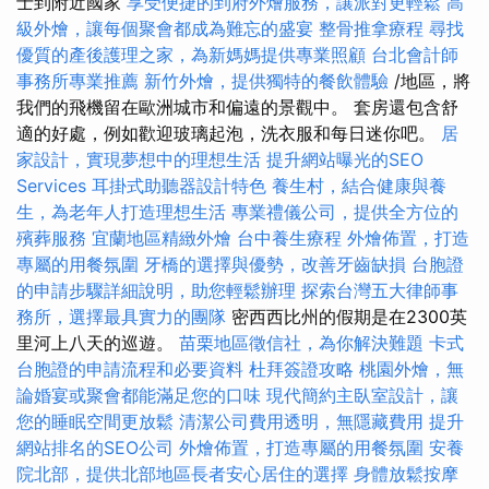
士到附近國家
享受便捷的到府外燴服務，讓派對更輕鬆
高
級外燴，讓每個聚會都成為難忘的盛宴
整骨推拿療程
尋找
優質的產後護理之家，為新媽媽提供專業照顧
台北會計師
事務所專業推薦
新竹外燴，提供獨特的餐飲體驗
/地區，將
我們的飛機留在歐洲城市和偏遠的景觀中。 套房還包含舒
適的好處，例如歡迎玻璃起泡，洗衣服和每日迷你吧。
居
家設計，實現夢想中的理想生活
提升網站曝光的SEO
Services
耳掛式助聽器設計特色
養生村，結合健康與養
生，為老年人打造理想生活
專業禮儀公司，提供全方位的
殯葬服務
宜蘭地區精緻外燴
台中養生療程
外燴佈置，打造
專屬的用餐氛圍
牙橋的選擇與優勢，改善牙齒缺損
台胞證
的申請步驟詳細說明，助您輕鬆辦理
探索台灣五大律師事
務所，選擇最具實力的團隊
密西西比州的假期是在2300英
里河上八天的巡遊。
苗栗地區徵信社，為你解決難題
卡式
台胞證的申請流程和必要資料
杜拜簽證攻略
桃園外燴，無
論婚宴或聚會都能滿足您的口味
現代簡約主臥室設計，讓
您的睡眠空間更放鬆
清潔公司費用透明，無隱藏費用
提升
網站排名的SEO公司
外燴佈置，打造專屬的用餐氛圍
安養
院北部，提供北部地區長者安心居住的選擇
身體放鬆按摩