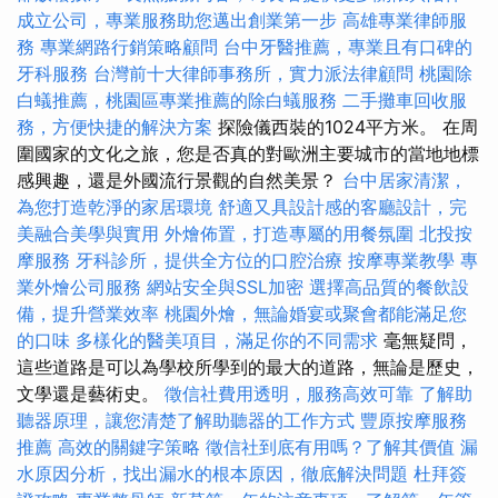
成立公司，專業服務助您邁出創業第一步
高雄專業律師服
務
專業網路行銷策略顧問
台中牙醫推薦，專業且有口碑的
牙科服務
台灣前十大律師事務所，實力派法律顧問
桃園除
白蟻推薦，桃園區專業推薦的除白蟻服務
二手攤車回收服
務，方便快捷的解決方案
探險儀西裝的1024平方米。 在周
圍國家的文化之旅，您是否真的對歐洲主要城市的當地地標
感興趣，還是外國流行景觀的自然美景？
台中居家清潔，
為您打造乾淨的家居環境
舒適又具設計感的客廳設計，完
美融合美學與實用
外燴佈置，打造專屬的用餐氛圍
北投按
摩服務
牙科診所，提供全方位的口腔治療
按摩專業教學
專
業外燴公司服務
網站安全與SSL加密
選擇高品質的餐飲設
備，提升營業效率
桃園外燴，無論婚宴或聚會都能滿足您
的口味
多樣化的醫美項目，滿足你的不同需求
毫無疑問，
這些道路是可以為學校所學到的最大的道路，無論是歷史，
文學還是藝術史。
徵信社費用透明，服務高效可靠
了解助
聽器原理，讓您清楚了解助聽器的工作方式
豐原按摩服務
推薦
高效的關鍵字策略
徵信社到底有用嗎？了解其價值
漏
水原因分析，找出漏水的根本原因，徹底解決問題
杜拜簽