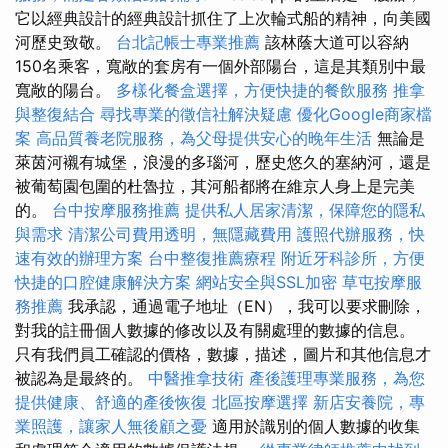
它以經典設計的經典設計抓住了上次輪式船的精神，向美國
河歷史致敬。
台北記帳士專業推薦
該林蔭大道可以容納
150名乘客，寬敞的套房有一個外部陽台，這是其類別中最
寬敞的陽台。
多樣化餐盒選擇，方便快捷的餐飲服務
推拿
與整復結合
尋找專業的徵信社解決疑慮
優化Google商家檔
案
高品質養老院服務，為父母提供安心的晚年生活
無論是
萊茵河襯有城堡，浪漫的多瑙河，歷史悠久的塞納河，還是
被葡萄園包圍的杜魯拉，其河船都將在維京人身上是完美
的。
台中按摩服務推薦
提供私人居家清潔，保障您的隱私
與需求
清潔公司費用透明，無隱藏費用
護照代辦服務，快
速有效的辦理方案
台中整復推薦療程
附近牙科診所，方便
快捷的口腔健康解決方案
網站安全與SSL加密
草屯按摩服
務推薦
我承認，通過電子地址（EN），我可以要求刪除，
對我的註冊個人數據的修改以及有關處理的數據的信息。
只有我們員工確認的價格，數據，描述，圖片和其他信息才
被認為是最終的。
中醫推拿技術
產後護理專業服務，為您
提供健康、舒適的產後恢復
北區按摩選擇
新店安養院，專
業照護，讓家人無後顧之憂
適用於識別的個人數據的收集