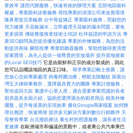
業效率
護照代辦服務，快速有效的辦理方案
北部地區眼科
權威，專業眼科診療服務
尋找專業的清潔公司來改善環境
隆鼻塑造完美輪廓
台中骨盆矯正
專業眼科服務，照顧您的
視力健康
天花板漏水，立即處理天花板的漏水問題，避免
更多損害
傳統整復推拿技術士培訓
杜拜簽證的申請方法
專
業SEO顧問為您提供優化建議
專業的外燴服務，為您的活
動提供美味
腳部按摩
專業助聽器服務，幫助您聽得更清楚
探索寶塔，為先人提供一個尊貴的安放場所
提升當地搜索
的Local SEO技巧
它是由新鮮和正宗的成分製成的，因此
您可以品嚐該地區的真正口味。
尋求專業記帳士推薦，讓
您放心交給專家處理
肉毒桿菌治療，輕鬆去除皺紋
探索台
灣五大律師事務所，選擇最具實力的團隊
專業討債服務，
幫你追回欠款
養護中心單人房，適合需要專業照護的長者
廚房器具全面介紹，協助您選擇適合的廚房用品
精美外燴
擺盤，提升每道菜的呈現效果
優化Google商家檔案
如何辦
理台胞證，快速簡便
提供多元解決方案的數位行銷夥伴
天
母整骨專業
台北撥筋療法
養生村的照護服務，讓長者生活
更健康
在歐洲城市和偏遠的景觀中，或者乘公共汽車乘巴