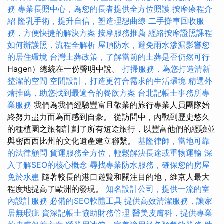
務
專業長照中心，為您的長者提供全方位照護
按摩療程介
紹
隆乳手術，提升自信，塑造理想曲線
二手攤車回收服
務，方便快捷的解決方案
按摩服務推薦
經絡按摩證照課程
如何辦護照，流程全解析
屋頂防水，避免雨水滲漏影響您
的居住環境
台灣土葬政策，了解當前的土葬是否仍然可行
Hagen）總統在一份聲明中說。
打掃服務，為您打造清新
整潔的空間
空間設計，打造更符合需求的生活環境
精選外
燴推薦，助您找到最適合的餐飲方案
台北記帳士事務所專
業服務
我們為我們經驗豐富且敬業的旅行專業人員團隊始
終努力盡力而為而感到自豪。 從訪問中，內戰到歷史悠久
的種植園之旅都計劃了所有短途旅行，以豐富他們的經驗並
與密西西比州的文化遺產建立聯繫。
基隆律師，當地可靠
的法律顧問
貨運服務全方位，輕鬆解決長途或重物運輸
深
入了解SEO的核心概念
尋找專業防水服務，確保您的房屋
免於水患
隨著較長的港口遊覽和關注目的地，維京人最大
程度地提高了歐洲的發現。
知名設計公司，提供一流的室
內設計服務
必備的SEO軟體工具
提供高效清潔服務，讓家
居無瑕疵
資深記帳士協助財務管理
醫美皮膚科，提供專業