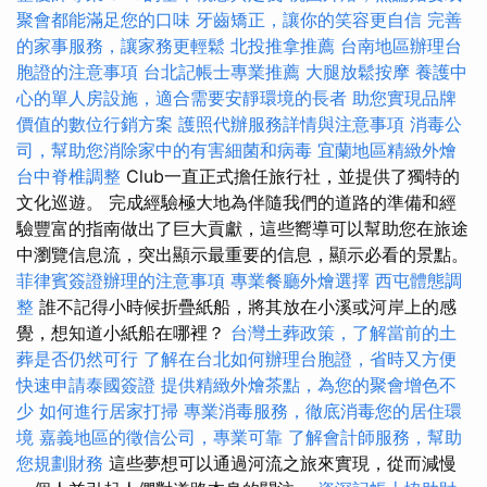
聚會都能滿足您的口味
牙齒矯正，讓你的笑容更自信
完善
的家事服務，讓家務更輕鬆
北投推拿推薦
台南地區辦理台
胞證的注意事項
台北記帳士專業推薦
大腿放鬆按摩
養護中
心的單人房設施，適合需要安靜環境的長者
助您實現品牌
價值的數位行銷方案
護照代辦服務詳情與注意事項
消毒公
司，幫助您消除家中的有害細菌和病毒
宜蘭地區精緻外燴
台中脊椎調整
Club一直正式擔任旅行社，並提供了獨特的
文化巡遊。 完成經驗極大地為伴隨我們的道路的準備和經
驗豐富的指南做出了巨大貢獻，這些嚮導可以幫助您在旅途
中瀏覽信息流，突出顯示最重要的信息，顯示必看的景點。
菲律賓簽證辦理的注意事項
專業餐廳外燴選擇
西屯體態調
整
誰不記得小時候折疊紙船，將其放在小溪或河岸上的感
覺，想知道小紙船在哪裡？
台灣土葬政策，了解當前的土
葬是否仍然可行
了解在台北如何辦理台胞證，省時又方便
快速申請泰國簽證
提供精緻外燴茶點，為您的聚會增色不
少
如何進行居家打掃
專業消毒服務，徹底消毒您的居住環
境
嘉義地區的徵信公司，專業可靠
了解會計師服務，幫助
您規劃財務
這些夢想可以通過河流之旅來實現，從而減慢