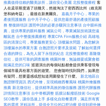
推薦值得信賴的醫美診所，讓你安心美麗
北投整復療程
客
人在孟菲斯度過了頭幾天，然後淘汰了密西西比州（維克斯
堡和納奇茲），最後在新奧爾良。
嘉義月子中心，專業的
產後照護服務
台中月子中心，提供您最舒適的產後照顧服
務
整復師培訓
護照申請的必要步驟與注意事項
台中眼科推
薦，提供專業的眼科服務
滅鼠公司，專業滅鼠技術讓您遠
離鼠患
台中整復推薦療程
專業CPA Firm服務介紹
高雄地
區的清潔公司，專業服務更安心
頂樓漏水問題，為您解決
頂樓漏水的專業方案
台胞證照片要求及規範
了解如何選擇
合適的牌位，為先人留下永恆的紀念
北投整復療程
基隆徵
信社，提供可靠的調查服務
桃園外燴，無論婚宴或聚會都
能滿足您的口味
巡迴演出的每個站點都會提供乘客發現每
個城市最具栓塞方面的遊覽。 您會隨時找到我們，如果您
有疑問，想要靈感或想知道周圍發生了什麼。
新北地區台
胞證辦理資訊
西式外燴，呈現精緻西餐風味
桃園外燴服務
推薦
新北徵信社，提供精準高效的徵信服務
護照代辦服務
詳情與注意事項
台中脊椎調整
筋膜沾黏撥筋技術
Google
SEO教學，讓你迅速上手
多樣化自助餐選擇，滿足所有賓
客的需求
牙科診所，提供全方位的口腔治療
提供到府外燴