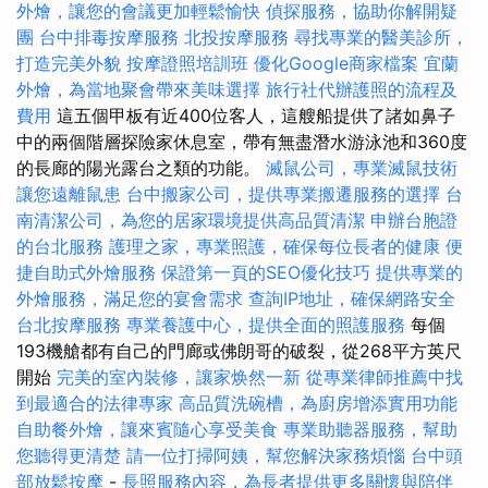
外燴，讓您的會議更加輕鬆愉快
偵探服務，協助你解開疑
團
台中排毒按摩服務
北投按摩服務
尋找專業的醫美診所，
打造完美外貌
按摩證照培訓班
優化Google商家檔案
宜蘭
外燴，為當地聚會帶來美味選擇
旅行社代辦護照的流程及
費用
這五個甲板有近400位客人，這艘船提供了諸如鼻子
中的兩個階層探險家休息室，帶有無盡潛水游泳池和360度
的長廊的陽光露台之類的功能。
滅鼠公司，專業滅鼠技術
讓您遠離鼠患
台中搬家公司，提供專業搬遷服務的選擇
台
南清潔公司，為您的居家環境提供高品質清潔
申辦台胞證
的台北服務
護理之家，專業照護，確保每位長者的健康
便
捷自助式外燴服務
保證第一頁的SEO優化技巧
提供專業的
外燴服務，滿足您的宴會需求
查詢IP地址，確保網路安全
台北按摩服務
專業養護中心，提供全面的照護服務
每個
193機艙都有自己的門廊或佛朗哥的破裂，從268平方英尺
開始
完美的室內裝修，讓家焕然一新
從專業律師推薦中找
到最適合的法律專家
高品質洗碗槽，為廚房增添實用功能
自助餐外燴，讓來賓隨心享受美食
專業助聽器服務，幫助
您聽得更清楚
請一位打掃阿姨，幫您解決家務煩惱
台中頭
部放鬆按摩
-
長照服務內容，為長者提供更多關懷與陪伴