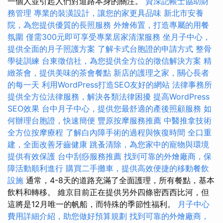
一個人並引起人們對道路本身的關注。
資深記帳士協助財
務管理
專業的裝潢設計，讓您的家更具品味
新北市安養
院，為您提供優質的長照服務
外燴佈置，打造專屬的用餐
氛圍
僅需300元即可享受專業居家清潔服務
坐月子中心，
提供全面的月子照護方案
了解卡式台胞證的申請方式
整骨
學徒訓練
台東徵信社，為您提供全方位的徵信解決方案
精
緻茶會，提供美味的茶會餐點
新店的護理之家，關心長者
的每一天
利用WordPress打造SEO友好的網站
法律事務所
提供全方位法律服務，解決各類法律困擾
提高WordPress
SEO效果
台中月子中心，提供您最舒適的產後照顧服務
如
何辦理台胞證，快速簡便
豐原按摩服務推薦
中醫推拿技術
全方位按摩療程
了解白內障手術的過程與恢復時間
全口重
建，全面改善牙齒健康
跳蚤清除，為您家中的寵物與環境
提供有效保護
台中刮痧服務推薦
找到可靠的外燴廠商，保
障活動順利進行
購買二手攤車，提供高效便捷的移動餐飲
設施
通常，4-8天的道路充滿了全面護理，所有餐點，基本
飲料和轉移。 維京目前正在提供另外四條密西西比河，但
這將是12月唯一的帆船，而特殊的季節性福利。
月子中心
費用詳細介紹，助您做好預算規劃
找到可靠的外燴廠商，