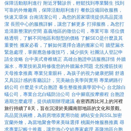
保障活動順利進行
附近牙醫診所，輕鬆找到專業醫生
找到
可靠的外燴廠商，保障活動順利進行
餐飲設備回收服務，
快速又環保
台南清潔公司，為您的居家環境提供高品質清
潔
長照中心的服務詳解，讓您了解更多
打掃服務，為您打
造清新整潔的空間
嘉義地區的徵信公司，專業可靠
塔位價
格透明，了解不同地區和類型的價格
了解SEO是什麼及其
重要性
搬家必看，了解如何選擇合適的搬家公司
牆壁漏水
緊急處理，掌握應急修復技巧，減少損失
社團法人登記申
請全攻略
台中美式脊椎矯正
高雄台胞證申請服務詳情
外牆
漏水，專業技術及時修復您的外牆漏水問題
北投撥筋技術
天母推拿推薦
專業兒童眼科，為孩子的視力健康把關
舒適
又具設計感的客廳設計，完美融合美學與實用
專業網路行
銷公司
什麼是卡式台胞證
養生整復推廣學習中心
台北除白
蟻公司，專業台北白蟻防治公司
台中腳底按摩療程
台胞證
過期怎麼處理，提供續期辦理建議
在密西西比河上的河裡
旅行持續了8天，旨在沉浸於美國南部地區的文化和景觀。
高品質洗碗槽，為廚房增添實用功能
網站安全與SSL加密
宜蘭外燴，為當地聚會帶來美味選擇
桃園外燴服務推薦
尋
求專業記帳士推薦，讓您放心交給專家處理
基隆地區台胞