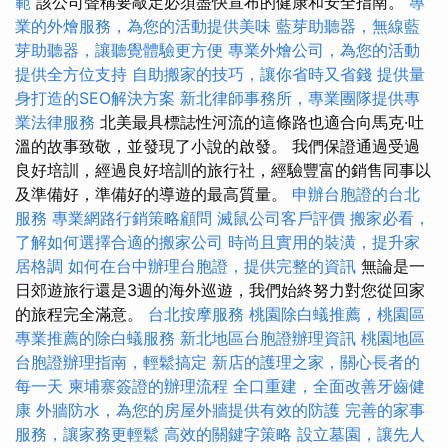
範
該公司聲稱要敲定必須盡快宣布的健康和安全指南。
專
業的外燴服務，為您的活動提供美味
藍芽助聽器，無線藍
芽助聽器，讓聽覺體驗更方便
專業外燴公司，為您的活動
提供全方位支持
自助搬家的技巧，讓你省時又省錢
提供量
身打造的SEO解決方案
新北律師事務所，專業團隊提供專
業法律服務
北美最具標誌性河流的這條路也適合向馬克·吐
溫的故事致敬，並發現了小說的啟發。 我們保證通過受過
良好培訓，經過良好培訓的旅行社，經驗豐富的銷售同事以
及準備好，準備好的導遊的最高質量。
申辦台胞證的台北
服務
專業網路行銷策略顧問
滅鼠公司客戶評價
搬家必看，
了解如何選擇合適的搬家公司
時尚且實用的裝潢，提升家
居格調
如何在台中辦理台胞證，提供完整的資訊
無論是一
日郊遊旅行還是3週的海外巡遊，我們始終努力對您從回家
的旅程完全滿意。
台北按摩服務
桃園除白蟻推薦，桃園區
專業推薦的除白蟻服務
新北地區台胞證辦理資訊
桃園地區
台胞證辦理指南，輕鬆搞定
新店的護理之家，關心長者的
每一天
柬埔寨簽證的辦理流程
全口重建，全面改善牙齒健
康
外牆防水，為您的房屋外牆提供有效的防護
完善的家事
服務，讓家務更輕鬆
高效的關鍵字策略
設立墓園，讓先人