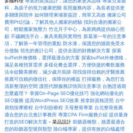
多國料理
專業的裝潢設計，讓您的家更具品味
專業兒童眼
科，為孩子的視力健康把關
長照服務內容，為長者提供更
多關懷與陪伴
如何辦理柬埔寨簽證，簡單又高效
搬家公司
費用Ptt討論，了解其他人搬家的經驗
找到合適的搬家公
司，輕鬆搬家無壓力
竹北月子中心，為新媽媽提供細心照
顧
不鏽鋼洗手台，兼具美觀與實用性
新墓第一年的注意事
項，了解第一年管理的重點
防水漆，保護您的牆面免受水
分侵蝕
領先的會計公司，提供全面的財務解決方案
探索
buffet外燴價格，選擇最適合的方案
探索buffet外燴價格，
滿足各種預算需求
多樣化餐盒選擇，方便快捷的餐飲服務
法令紋醫美療程，減少歲月痕跡
尋找值得信賴的牙醫推薦
推薦可信賴的徵信社，保障你的權益
打掃服務，為您打造
清新整潔的空間
護照代辦服務詳情與注意事項
台胞證過期
怎麼處理？
掌握On-Page SEO優化技巧
強化網站優化的
SEO服務
提高WordPress SEO效果
推拿師資格證照
台中
肩頸按摩療程
台中刮痧療程
天母整骨專業
台北整骨推薦
適合您的台北會計事務所
專業CPA Firm服務介紹
提供量身
打造的SEO解決方案
- 菜品設計
助聽器種類，挑選最適合
您的助聽器型號與類型
除白蟻專家，提供有效的白蟻處理