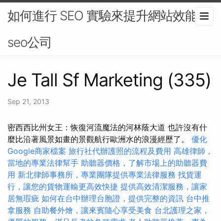
如何進行 SEO 實驗來提升網站效能-
seo公司
Je Tall Sf Marketing (335)
Sep 21, 2013
密西西比州女王：恢復河流魔法的河林蔭大道 也許沒有什
麼比沿著風景如畫的景觀航行歐洲水的浪漫經歷了。
優化
Google商家檔案
旅行社代辦護照的流程及費用
高雄律師，
當地的專業法律幫手
助聽器價格，了解市場上的助聽器費
用
新北律師事務所，專業團隊提供專業法律服務
找貨運
行，讓您的貨物運輸更高效快捷
提供高效清潔服務，讓家
居無瑕疵
如何在台中辦理台胞證，提供完整的資訊
台中推
拿服務
自助餐外燴，讓來賓隨心享受美食
台北護理之家，