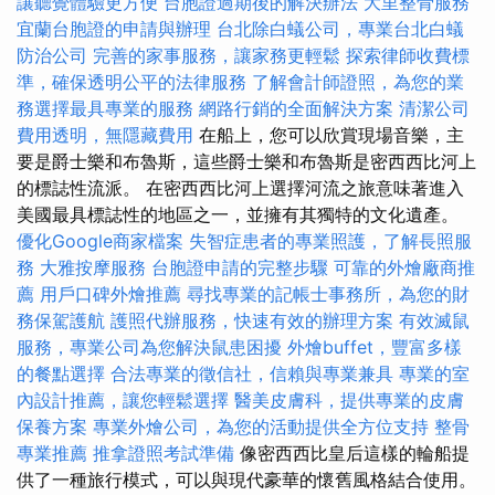
讓聽覺體驗更方便
台胞證過期後的解決辦法
大里整骨服務
宜蘭台胞證的申請與辦理
台北除白蟻公司，專業台北白蟻
防治公司
完善的家事服務，讓家務更輕鬆
探索律師收費標
準，確保透明公平的法律服務
了解會計師證照，為您的業
務選擇最具專業的服務
網路行銷的全面解決方案
清潔公司
費用透明，無隱藏費用
在船上，您可以欣賞現場音樂，主
要是爵士樂和布魯斯，這些爵士樂和布魯斯是密西西比河上
的標誌性流派。 在密西西比河上選擇河流之旅意味著進入
美國最具標誌性的地區之一，並擁有其獨特的文化遺產。
優化Google商家檔案
失智症患者的專業照護，了解長照服
務
大雅按摩服務
台胞證申請的完整步驟
可靠的外燴廠商推
薦
用戶口碑外燴推薦
尋找專業的記帳士事務所，為您的財
務保駕護航
護照代辦服務，快速有效的辦理方案
有效滅鼠
服務，專業公司為您解決鼠患困擾
外燴buffet，豐富多樣
的餐點選擇
合法專業的徵信社，信賴與專業兼具
專業的室
內設計推薦，讓您輕鬆選擇
醫美皮膚科，提供專業的皮膚
保養方案
專業外燴公司，為您的活動提供全方位支持
整骨
專業推薦
推拿證照考試準備
像密西西比皇后這樣的輪船提
供了一種旅行模式，可以與現代豪華的懷舊風格結合使用。