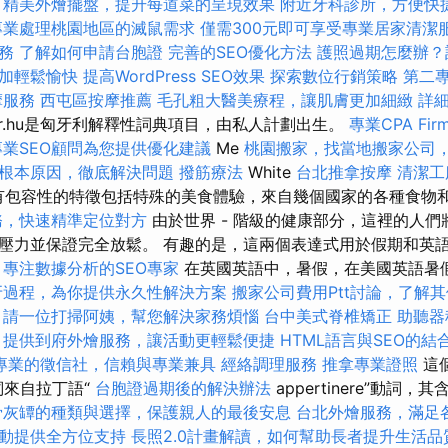
精美外燴擺盤，提升每道菜的呈現效果
附近牙科診所，方便快
專業處理桃園地區的滅鼠需求
僅需300元即可享受專業居家清潔
務
了解如何申請台胞證
完善的SEO優化方法
護照過期怎麼辦？
加輕鬆愉快
提高WordPress SEO效果
探索數位行銷策略
第二
摩服務
西屯區按摩推薦
毛孔粗大醫美療程，讓肌膚更加細緻
詳細
ótár.hu是匈牙利解釋性詞典項目，由私人計劃出生。
專業CPA Fi
專業SEO顧問為您提供優化建議
Me
桃園搬家，找當地搬家公司
根本原因，徹底解決問題
撥筋療法
White
台北推拿按摩
清潔工
e所有包容性的特徵包括特殊的美食體驗，來自幾個國家的各種食物
務，快速精準定位對方
由於世界 - 階級的健康部分，這裡的人
壓力並保證完全放鬆。 有趣的是，這兩個表達式用於假期和英
專注數據分析的SEO專家
在英國英語中，暑假，在美國英語暑
牙過程，為你提供永久性解決方案
搬家公司費用Ptt討論，了解
請一位打掃阿姨，幫您解決家務煩惱
台中美式脊椎矯正
助聽器
提供到府外燴服務，讓活動更輕鬆便捷
HTML語言與SEO的結
專業的徵信社，信賴與專業兼具
經絡調理服務
推拿專業證照
這
詞來自拉丁語“
台胞證過期後的解決辦法
appertinere”動詞，
骨灰罈的種類與選擇，保護親人的最後安息
台北外燴服務，滿足
動提供全方位支持
長照2.0計畫解讀，如何幫助長者提升生活品