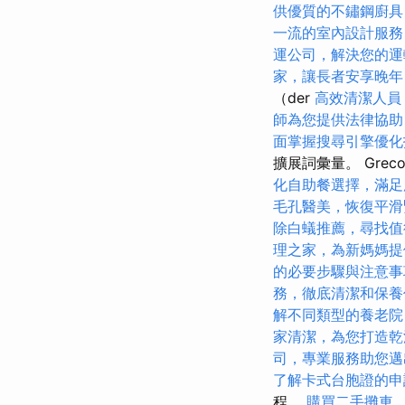
供優質的不鏽鋼廚具
一流的室內設計服務
運公司，解決您的運
家，讓長者安享晚年
（der
高效清潔人員
師為您提供法律協助
面掌握搜尋引擎優化
擴展詞彙量。 Greco
化自助餐選擇，滿足
毛孔醫美，恢復平滑
除白蟻推薦，尋找值
理之家，為新媽媽提
的必要步驟與注意事
務，徹底清潔和保養
解不同類型的養老院
家清潔，為您打造乾
司，專業服務助您邁
了解卡式台胞證的申
程。
購買二手攤車