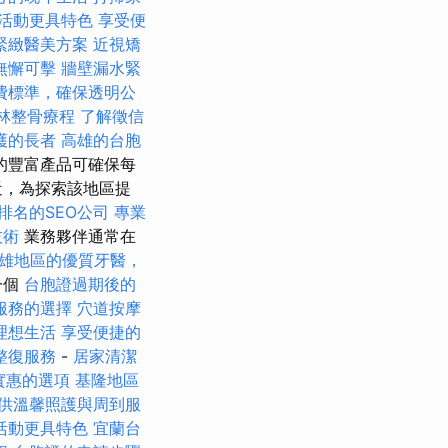
活動更具特色
享受便
緊緻醫美方案
近視矯
無懈可擊
牆壁漏水緊
費標準，確保透明公
林整骨療程
了解徵信
護的長者
高雄的台胞
的豐富產品可確保每
近，為探索該地區提
排名的SEO公司
專業
技術
業務夥伴通常在
雄地區的優質牙醫，
一個
台胞證過期後的
服務的選擇
穴道按摩
理想生活
享受便捷的
整復服務
-
居家清潔
實惠的選項
基隆地區
供溫馨照護與周到服
活動更具特色
宜蘭台