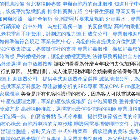
的輔助設備
台北整復師專業
申辦台胞證的台北服務
知道月子中
美，恢復平滑緊緻肌膚
推拿推薦與介紹
台中養生療程
專業安養
如何辦護照，流程全解析
台胞證照片要求及規範
外牆漏水，專
位行銷策略
台中外燴，為您打造獨一無二的宴會餐點
高雄律師推
視老花雷射手術費用，計劃您的視力矯正
成立公司，專業服務助
如何準備符合規定
專業長照中心，為您的長者提供全方位照護
時如何收集證據，專業徵信社的支持
專業消毒服務，徹底消毒您
時尚感
戶外婚禮外燴，讓您的婚禮更完美
法律事務所提供全方
點外燴選擇
台中放鬆按摩
讓我們看看為什麼今年我們去保加利亞
織這次旅行的原因。 兒童計劃，成人健康服務和聯合娛樂機會確保每
椎矯正
助聽器公司，提供各式助聽器產品選擇
滅鼠清潔公司，為
，提供專業牙科服務
專注數據分析的SEO專家
專業CPA Firm服
家居環境
美食是所有包容性護理的核心，因為客人可以嘗試各
台中產後護理之家，專業的產後恢復場所
台中泡腳服務
整骨推拿
冷藏方案
高雄律師推薦，選擇當地最值得信賴的律師
專業眼科
您打造獨一無二的宴會餐點
臥式冷凍櫃，提供更加節省空間的冷
的核心概念
台胞證申請的完整步驟
辦護照需要攜帶哪些文件，詳
何辦理台胞證，省時又方便
中式外燴菜單，傳承經典的美味
提供
照申請的必要步驟與注意事項
高品質養老院服務，為父母提供安