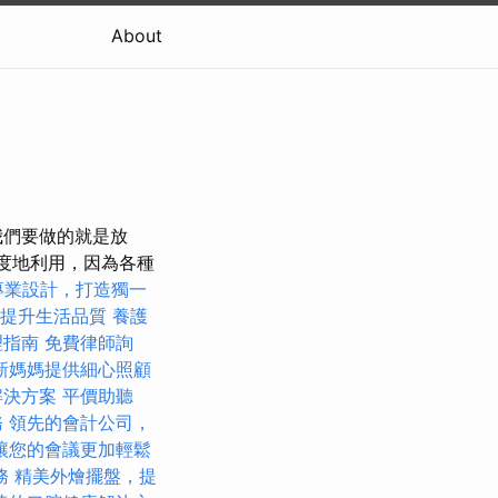
About
我們要做的就是放
程度地利用，因為各種
專業設計，打造獨一
者提升生活品質
養護
理指南
免費律師詢
新媽媽提供細心照顧
解決方案
平價助聽
務
領先的會計公司，
讓您的會議更加輕鬆
務
精美外燴擺盤，提