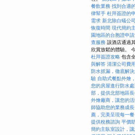
餐飲業務
找到合適的
律幫手
杜拜簽證的
需求
新北除白蟻公
恢復時間
現代簡約
園地區的台胞證申請
查服務
該酒店通過其
欣賞放鬆的體驗。 
杜拜簽證攻略
包含全
與解答
清潔公司費
防水抓漏，徹底解決
驗
自助式餐點外燴
您的房屋進行防水處
部，提供北部地區長
外燴廠商，讓您的活
師協助您的業務成長
薦，完美呈現每一餐
提供稅務諮詢
平價
簡約主臥室設計，讓