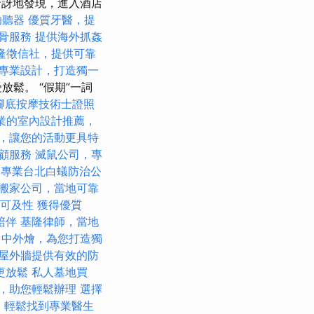
驚訝地發現，進入酒店
助聽器
優質牙醫，提
骨服務
提供海外抓姦
隆徵信社，提供可靠
專業設計，打造獨一
鬆。 “假期”一詞
腳底按摩技術士證照
業的室內設計推薦，
，讓您的活動更具特
顧服務
滅鼠公司，專
，專業台北白蟻防治公
搬家公司，當地可靠
與可及性
獲得優質
陪伴
基隆律師，當地
台中外燴，為您打造獨
屋外牆提供有效的防
更放鬆
私人墓地買
，助您輕鬆辦理
選擇
，輕鬆找到專業醫生