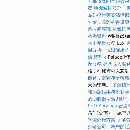
升每道菜的呈現效果
案
桃園滅鼠服務，
為您提供專業清潔服
外燴，讓您的會議更
絡按摩專班
脹氣按
教學資料
Wikisz
大里整骨服務
Lux
因分析，找出漏水的
清潔需求
Palac
摩服務
專業找人服
驗，在那裡可以忘記
服務，讓家務更輕鬆
天的學期。
了解植
賴的記帳事務所夥伴
的助聽器型號與類型
SEO Services
合法
寓”（公寓），該單
料理外燴方案
了解
外燴公司，為您的活