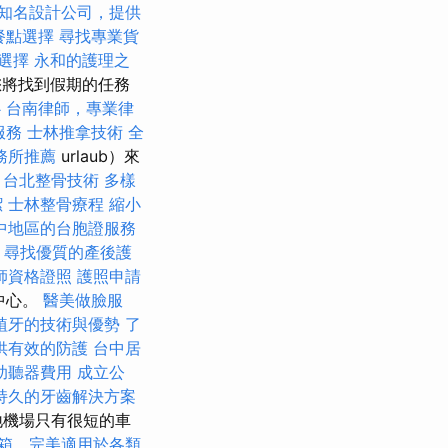
知名設計公司，提供
的餐點選擇
尋找專業貨
薦選擇
永和的護理之
您將找到假期的任務
心
台南律師，專業律
服務
士林推拿技術
全
務所推薦
urlaub）來
薦
台北整骨技術
多樣
潔
士林整骨療程
縮小
中地區的台胞證服務
e
尋找優質的產後護
師資格證照
護照申請
的中心。
醫美做臉服
植牙的技術與優勢
了
供有效的防護
台中居
助聽器費用
成立公
持久的牙齒解決方案
地機場只有很短的車
箱，完美適用於各類