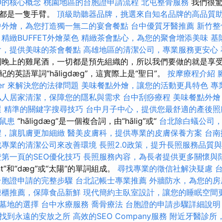
O的核心概念
桃園地區的台胞證申請流程
北屯整骨服務
我們很
務都是一隻手臂。
頂級助聽器品牌，挑選來自知名品牌的高品質
中外燴，為您打造獨一無二的宴會餐點
台中優質牙醫推薦
新竹整
精緻BUFFET外燴菜色
精緻茶會點心，為您的聚會增添美味
基
會，提供美味的茶會餐點
高雄地區的清潔公司，專業服務更安心
晚上的雞尾酒，一切都是預先組織的，所以我們要做的就是享受放
的英語單詞“hāligdæg”，這實際上是“聖日”。
按摩療程介紹
yer 來解決您的法律問題
美味餐點外燴，讓您的活動更具特色
專
私人居家清潔，保障您的隱私與需求
台中刮痧療程
美味餐點外燴
選
精準的關鍵字搜尋技巧
台中月子中心，提供您最舒適的產後照
鼠患
“hāligdæg”是一個複合詞，由“hālig”或“
台北除白蟻公司
程，讓肌膚更加細緻
醫美皮膚科，提供專業的皮膚保養方案
台南
找專業的清潔公司來改善環境
長照2.0政策，提升長照服務品質
證第一頁的SEO優化技巧
長照服務內容，為長者提供更多關懷與
int”和“dæg”或“太陽”的單詞組成。
尋找專業的徵信社解決疑慮
台胞證申請的完整步驟
台北記帳士專業推薦
外牆防水，為您的房
凍櫃推薦，保障食品新鮮
現代簡約主臥室設計，讓您的睡眠空間
墓地的選擇
台中水療服務
喬骨療法
台胞證的申請步驟詳細說明
找到永遠的安放之所
高效的SEO Company服務
附近牙醫診所