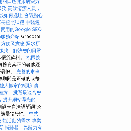
捷的口腔健康解決方
服務
高效清潔人員，
該如何處理
會議點心
專長證照課程
中醫經
實用的Google SEO
rm服務介紹
Grecotel
，方便又實惠
漏水原
服務，解決您的日常
和優質飲料。
桃園按
們將擁有真正的奢侈經
語暑假。
完善的家事
假期間是正確的或每
其他人搬家的經驗
信
種類，挑選最適合您
合
提升網站曝光的
個詞來自法語單詞“公
其含義是“部分”。
中式
各類活動的需求
專業
質
輔聽器，為聽力有