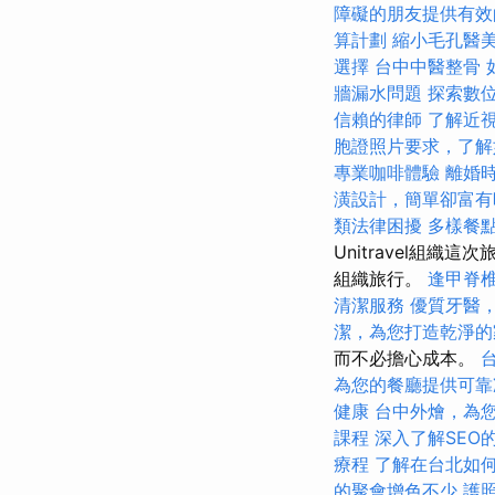
障礙的朋友提供有效
算計劃
縮小毛孔醫
選擇
台中中醫整骨
牆漏水問題
探索數
信賴的律師
了解近
胞證照片要求，了解
專業咖啡體驗
離婚
潢設計，簡單卻富有
類法律困擾
多樣餐
Unitravel組
組織旅行。
逢甲脊
清潔服務
優質牙醫
潔，為您打造乾淨的
而不必擔心成本。
為您的餐廳提供可靠
健康
台中外燴，為
課程
深入了解SEO
療程
了解在台北如
的聚會增色不少
護