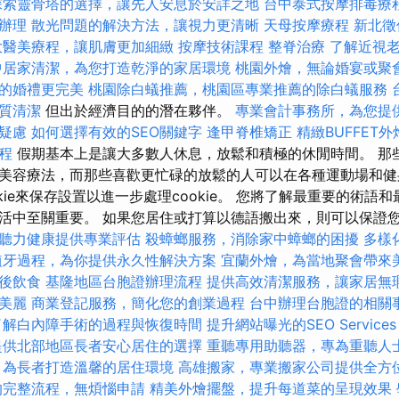
探索靈骨塔的選擇，讓先人安息於安詳之地
台中泰式按摩排毒療
辦理
散光問題的解決方法，讓視力更清晰
天母按摩療程
新北徵
大醫美療程，讓肌膚更加細緻
按摩技術課程
整脊治療
了解近視
中居家清潔，為您打造乾淨的家居環境
桃園外燴，無論婚宴或聚
的婚禮更完美
桃園除白蟻推薦，桃園區專業推薦的除白蟻服務
質清潔
但出於經濟目的的潛在夥伴。
專業會計事務所，為您提
疑慮
如何選擇有效的SEO關鍵字
逢甲脊椎矯正
精緻BUFFET
程
假期基本上是讓大多數人休息，放鬆和積極的休閒時間。 那
美容療法，而那些喜歡更忙碌的放鬆的人可以在各種運動場和健
kie來保存設置以進一步處理cookie。 您將了解最重要的術語
活中至關重要。 如果您居住或打算以德語搬出來，則可以保證
聽力健康提供專業評估
殺蟑螂服務，消除家中蟑螂的困擾
多樣
植牙過程，為你提供永久性解決方案
宜蘭外燴，為當地聚會帶來
後飲食
基隆地區台胞證辦理流程
提供高效清潔服務，讓家居無
美麗
商業登記服務，簡化您的創業過程
台中辦理台胞證的相關
了解白內障手術的過程與恢復時間
提升網站曝光的SEO Services
提供北部地區長者安心居住的選擇
重聽專用助聽器，專為重聽人
，為長者打造溫馨的居住環境
高雄搬家，專業搬家公司提供全方
的完整流程，無煩惱申請
精美外燴擺盤，提升每道菜的呈現效果