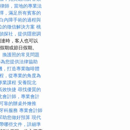
律師，當地的專業法
擇，滿足所有賓客的
白內障手術的過程與
位的徵信解決方案
桃
偵探社，提供隱密調
到達時，客人也可以
如假期或節日假期。
。
換護照的常見問題
師為您提供法律協助
機，打造專業咖啡體
程，從專業的角度為
專業課程
安養院北
高效快捷
尋找優質的
北會計師，專業會計
可靠的辦桌外燴推
牙科服務
專業會計師
幫助您做好預算
現代
帶哪些文件，詳細準