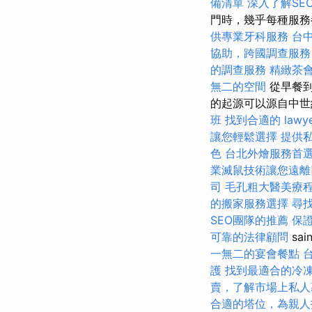
備清單
深入了解SE
門時，幾乎每種服
供專業牙科服務
台
協助，跨國調查服務
的調查服務
精緻茶
無二的空間
從早餐到
的起源可以源自中世紀
班
找到合適的 law
讓您輕鬆選擇
提供
色
台北外燴服務首
業滅鼠技術讓您遠離
司
毛孔粗大醫美療
的搬家服務選擇
尋
SEO團隊的推薦
保
可靠的法律顧問
sa
一無二的宴會餐點
護
找到最適合的冷
賣，了解市場上私人
合適的塔位，為親人