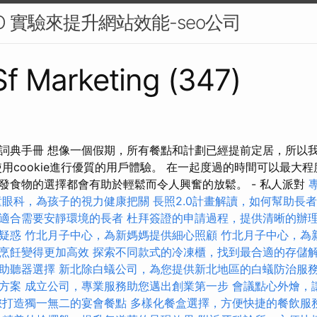
O 實驗來提升網站效能-seo公司
 Sf Marketing (347)
詞典手冊 想像一個假期，所有餐點和計劃已經提前定居，所以
使用cookie進行優質的用戶體驗。 在一起度過的時間可以最大
發食物的選擇都會有助於輕鬆而令人興奮的放鬆。 - 私人派對
童眼科，為孩子的視力健康把關
長照2.0計畫解讀，如何幫助長
適合需要安靜環境的長者
杜拜簽證的申請過程，提供清晰的辦
疑惑
竹北月子中心，為新媽媽提供細心照顧
竹北月子中心，為
烹飪變得更加高效
探索不同款式的冷凍櫃，找到最合適的存儲
助聽器選擇
新北除白蟻公司，為您提供新北地區的白蟻防治服
方案
成立公司，專業服務助您邁出創業第一步
會議點心外燴，
您打造獨一無二的宴會餐點
多樣化餐盒選擇，方便快捷的餐飲服