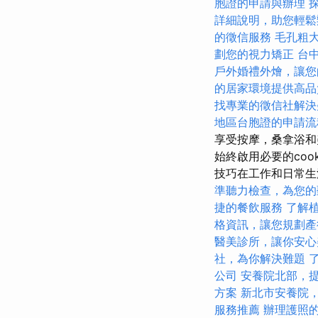
胞證的申請與辦理
詳細說明，助您輕鬆
的徵信服務
毛孔粗
劃您的視力矯正
台
戶外婚禮外燴，讓您
的居家環境提供高品
找專業的徵信社解決
地區台胞證的申請流
享受按摩，桑拿浴和
始終啟用必要的coo
技巧在工作和日常生
準聽力檢查，為您的
捷的餐飲服務
了解
格資訊，讓您規劃產
醫美診所，讓你安心
社，為你解決難題
公司
安養院北部，
方案
新北市安養院
服務推薦
辦理護照