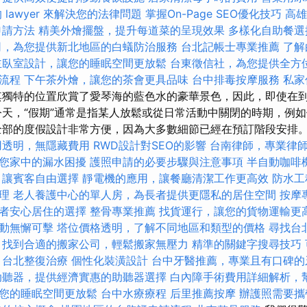
 lawyer 來解決您的法律問題
掌握On-Page SEO優化技巧
高雄
申請方法
精美外燴擺盤，提升每道菜的呈現效果
多樣化自助餐選
司，為您提供新北地區的白蟻防治服務
台北記帳士專業推薦
了解
主臥室設計，讓您的睡眠空間更放鬆
台東徵信社，為您提供全方
流程
下午茶外燴，讓您的茶會更具品味
台中排毒按摩服務
私家
獨特的位置欣賞了愛琴海的藍色水的豪華景色，因此，即使在
今天，“假期”通常是指某人放鬆或從日常活動中關閉的時期，例
部的度假設計非常方便，因為大多數細節已經在預訂階段安排
用透明，無隱藏費用
RWD設計對SEO的影響
台南律師，專業律
您家中的漏水困擾
護照申請的必要步驟與注意事項
半自動咖啡
，讓賓客自由選擇
靜電機的應用，讓餐廳清潔工作更高效
防水工
理
老人養護中心的單人房，為長者提供更隱私的居住空間
按摩
者安心居住的選擇
整骨專業推薦
找貨運行，讓您的貨物運輸更
動無懈可擊
塔位價格透明，了解不同地區和類型的價格
尋找台
找到合適的搬家公司，輕鬆搬家無壓力
精準的關鍵字搜尋技巧
台北整復治療
個性化裝潢設計
台中牙醫推薦，專業且有口碑的
助聽器，提供經濟實惠的助聽器選擇
白內障手術費用詳細解析，
您的睡眠空間更放鬆
台中水療療程
后里推薦按摩
辦護照需要攜