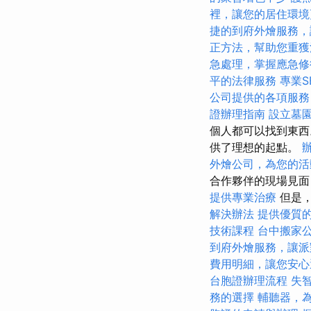
裡，讓您的居住環境
捷的到府外燴服務，
正方法，幫助您重獲
急處理，掌握應急修
平的法律服務
專業S
公司提供的各項服務
證辦理指南
設立墓
個人都可以找到東西
供了理想的起點。
外燴公司，為您的活
合作夥伴的現場見面
提供專業治療
但是，
解決辦法
提供優質
技術課程
台中搬家
到府外燴服務，讓派
費用明細，讓您安心
台胞證辦理流程
失
務的選擇
輔聽器，