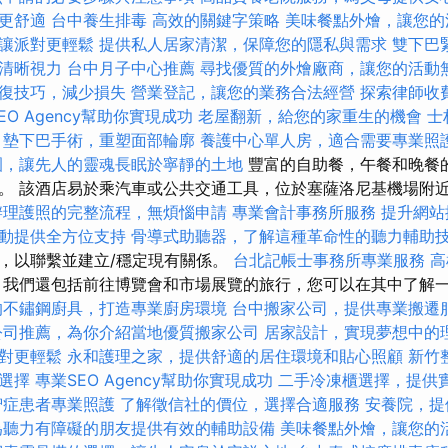
更舒適
台中養生排毒
高效的關鍵字策略
美味餐點外燴，讓您的
讓派對更輕鬆
提供私人居家清潔，保障您的隱私與需求
雙下巴
清晰視力
台中月子中心推薦
尋找優質的外燴廠商，讓您的活動
復技巧，減少損失
營業登記，讓您的業務合法經營
探索律師收
EO Agency幫助你實現成功
老屋翻新，給您的家重生的機會
士
墊下巴手術，重塑面部輪廓
養護中心單人房，適合需要專業照
園，讓先人的靈魂長眠於寧靜的土地
豐富的自助餐，午餐和晚餐
。 該酒店易於乘汽車或公共交通工具，位於塞薩洛尼基機場附
辦理護照的完整流程，無煩惱申請
專業會計事務所服務
提升網站
動提供全方位支持
骨導式助聽器，了解這種革命性的聽力輔助
，以聯繫並建立/穩定現有關係。
台北記帳士事務所專業服務
高
我們還包括前往博覽會和市場展覽的旅行，您可以在其中了解
的不鏽鋼廚具，打造專業廚房環境
台中搬家公司，提供專業搬遷
公司推薦，為你介紹當地優質搬家公司
居家設計，實現夢想中的
對更輕鬆
永和護理之家，提供舒適的居住環境和貼心照顧
新竹
選擇
專業SEO Agency幫助你實現成功
二手冷凍櫃選擇，提供
智症患者專業照護
了解徵信社的價位，選擇合適服務
安養院，提
為聽力有障礙的朋友提供有效的輔助設備
美味餐點外燴，讓您的