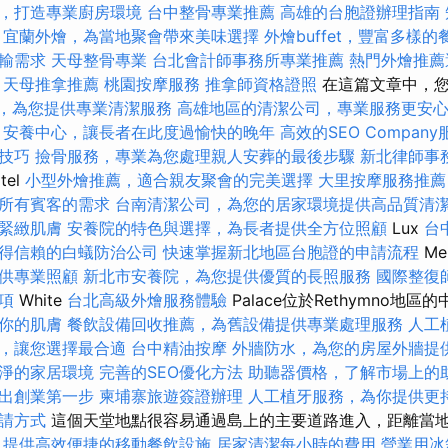
，打造專業廚房環境
台中整骨專業推薦
高雄的台胞證辦理指南
宜蘭外燴，為當地聚會帶來美味選擇
外燴buffet，豐富多樣
輸需求
天母整骨專業
台北會計師事務所專業推薦
熱門外燴推
天母推拿推薦
桃園按摩服務
推拿師資格證照
在這篇文章中，
，為您提供專業清潔服務
高雄地區的清潔公司，專業服務更安
安養中心，讓長者在此度過愉快的晚年
高效的SEO Company
技巧
撿骨服務，專業為您處理親人安葬的最後步驟
新北律師事
tel
小型外燴推薦，適合親友聚會的完美選擇
大里按摩服務推
所有賓客的需求
台南清潔公司，為您的居家環境提供高品質清
緊緻肌膚
安養院的特色與選擇，為長者提供全方位照顧
Lux
台
得信賴的白蟻防治公司
快速掌握新北地區台胞證的申請流程
M
供專業照顧
新北市安養院，為您提供優質的長照服務
國際整復
項
White
台北高級外燴服務體驗
Palace位於Rethymno地區
你的肌膚
餐飲設備回收推薦，為舊設備提供專業處理服務
人工
，讓您選擇最合適
台中精油按摩
外牆防水，為您的房屋外牆提
淨的家居環境
完善的SEO優化方法
助聽器價格，了解市場上的
出創業第一步
柬埔寨旅遊簽證辦理
人工植牙服務，為你提供更
請方式
這個天堂地點很容易通過島上的主要道路進入，距離當
，提供高效便捷的移動餐飲設施
居家清潔每小時的費用
營業用冰