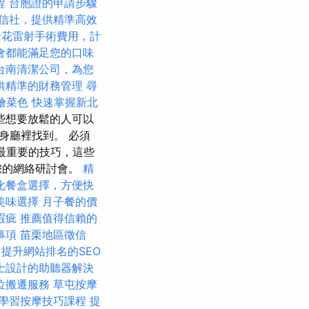
程
台胞證的申請步驟
信社，提供精準高效
老花雷射手術費用，計
會都能滿足您的口味
台南清潔公司，為您
供精準的財務管理
尋
外燴菜色
快速掌握新北
些想要放鬆的人可以
身廳裡找到。 必須
和最重要的技巧，這些
您的網絡研討會。
精
化餐盒選擇，方便快
美味選擇
月子餐的價
瑕疵
推薦值得信賴的
事項
苗栗地區徵信
提升網站排名的SEO
士設計的助聽器解決
位搬遷服務
草屯按摩
學習按摩技巧課程
提