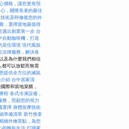
心價格，讓您更有預
中心，關懷長者的最佳
業技術及時修復您的外
薦，選擇當地最值得
您邁出創業第一步
台
半自動咖啡機，打造
的居住環境
現代風裝
位法律服務，解決各
以及為什麼我們相信
個人都可以放鬆而無需
您提供全方位的滅鼠
務介紹
台中居家清
種國際和當地菜餚，
療程
各式冷凍設備，
服務，照顧您的視力
藏選擇
身體按摩技術
細準備清單
新竹推拿
精緻外燴茶點，為您
心的晚年生活
打掃家