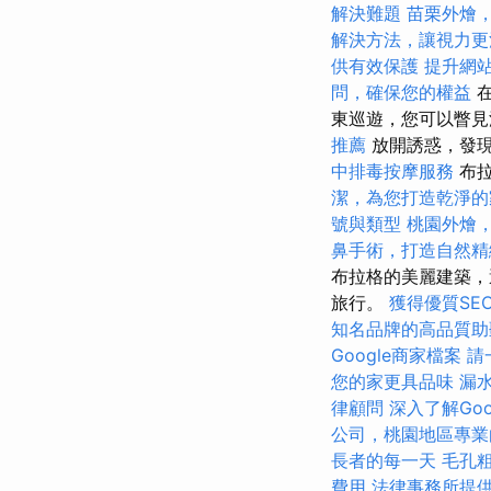
解決難題
苗栗外燴
解決方法，讓視力更
供有效保護
提升網站
問，確保您的權益
在
東巡遊，您可以瞥
推薦
放開誘惑，發現
中排毒按摩服務
布
潔，為您打造乾淨的
號與類型
桃園外燴
鼻手術，打造自然精
布拉格的美麗建築，
旅行。
獲得優質SE
知名品牌的高品質助
Google商家檔案
請
您的家更具品味
漏
律顧問
深入了解Googl
公司，桃園地區專業
長者的每一天
毛孔
費用
法律事務所提