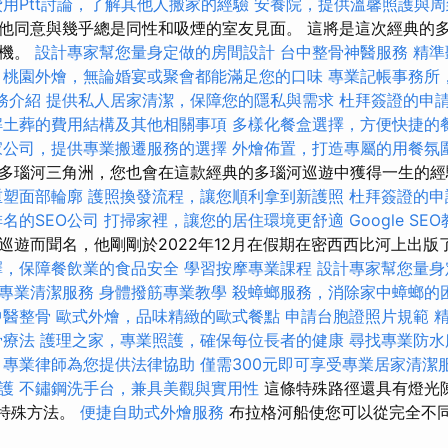
用Ptt討論，了解其他人搬家的經驗
安養院，提供溫馨照護與周
他同意與幾乎總是同性和吸煙的室友見面。 這將是這次經典的
登機。
設計專家幫您量身定做的房間設計
台中整骨神醫服務
精準
桃園外燴，無論婚宴或聚會都能滿足您的口味
專業記帳事務所
服務介紹
提供私人居家清潔，保障您的隱私與需求
杜拜簽證的申
解土葬的費用結構及其他相關事項
多樣化餐盒選擇，方便快捷的
家公司，提供專業搬遷服務的選擇
外燴佈置，打造專屬的用餐氛
多瑙河三角洲，您也會在這款經典的多瑙河巡遊中獲得一生的經
重塑面部輪廓
護照換發流程，讓您順利拿到新護照
杜拜簽證的申
名的SEO公司
打掃家裡，讓您的居住環境更舒適
Google 
巡遊而聞名，他剛剛於2022年12月在假期在密西西比河上出版
擇，保障餐飲業的食品安全
學習按摩專業課程
設計專家幫您量身
專業清潔服務
身體撥筋專業教學
殺蟑螂服務，消除家中蟑螂的
中醫整骨
歐式外燴，品味精緻的歐式餐點
申請台胞證照片規範
骨療法
護理之家，專業照護，確保每位長者的健康
尋找專業防水
，專業律師為您提供法律協助
僅需300元即可享受專業居家清潔
護
不鏽鋼洗手台，兼具美觀與實用性
這條特殊路徑還具有燈光陳
d的特殊方法。
便捷自助式外燴服務
布拉格河船使您可以從完全不