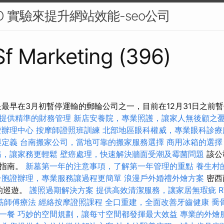
O 實驗來提升網站效能-seo公司
 Sf Marketing (396)
是最早在3月初暫停運輸的郵輪公司之一，目前在12月31日之前
提供精準的財務管理
新店安養院，專業照護，讓家人無後顧之
證辦理中心
按摩師證照班訓練
北部地區眼科權威，專業眼科診療
與定義
台南搬家公司，當地可靠的搬家服務選擇
商用冰箱的選擇
務，讓家務更輕鬆
壁癌處理，快速解決牆面受潮及霉菌問題
該公
全指南。
新墓第一年的注意事項，了解第一年管理的重點
養生村
台胞證辦理，專業服務讓過程更簡單
浪漫戶外婚禮外燴方案
密西
天的巡遊。
護照過期解決方案
提供高效清潔服務，讓家居無瑕疵
筋師傅療法
經絡按摩證照課程
全口重建，全面改善牙齒健康
喬
一餐
巧妙的空間規劃，讓每寸空間都發揮最大效益
專業的外燴