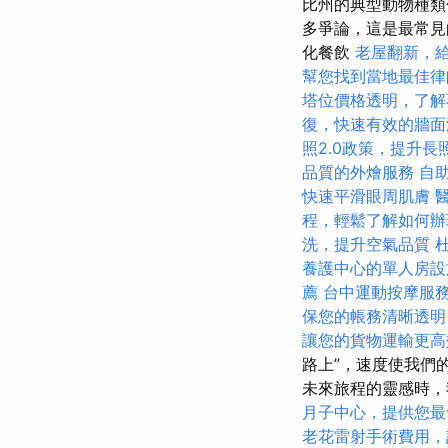
比州的典型動物種類
多爭論，這是最常見
化餐飲
老屋翻新，
幫您找到當地最佳律
塔位價格透明，了解
復，快速有效的牆面
照2.0政策，提升
品質的外燴服務
自
快速平滑眼周肌膚
程，輕鬆了解如何辦
洗，提升空氣品質
養護中心的單人房設
薦
台中運動按摩服
保您的帳務清晰透明
讓您的貨物運輸更高
路上”，速度使我們
未來旅程的靈感時，
月子中心，提供您最
老花雷射手術費用，