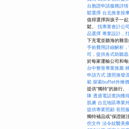
台胞證申請服務詳情
鬆選擇
台北推拿按
值得選擇與孩子一起
鬆。
找專業會計公
品選擇
專業設計，
下充電並聽海的雜
手術費用詳細解析，
司，提供各式助聽器
於每家運輸公司和每
台中整骨專業推薦
申請方式
護照換發
範
探索buffet外
提供“獨特”的旅行。
隊
透過電話查詢獲
肌膚
台北地區專業
提供專業照顧
長照
獨特補品或“保證賭
些文件
法令紋醫美