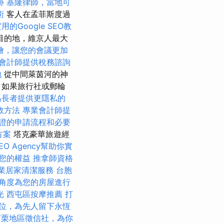
跡
基隆律師，當地可
術
客人在孟菲斯度過
用的Google SEO教
目的地，維京人最大
燴，讓您的會議更加
會計師提供稅務諮詢
地
從中間萊茵河的神
 如果旅行社或郵輪
為長者提供更隱私的
效方法
專業會計師提
證的申請流程和必要
方案
塔克豪華旅遊經
EO Agency幫助你實
您的權益
推拿師資格
專業居家清潔服務
台胞
角度為您的房屋進行
光
西屯區按摩推薦
打
位，為先人留下永恆
苗栗地區徵信社，為你