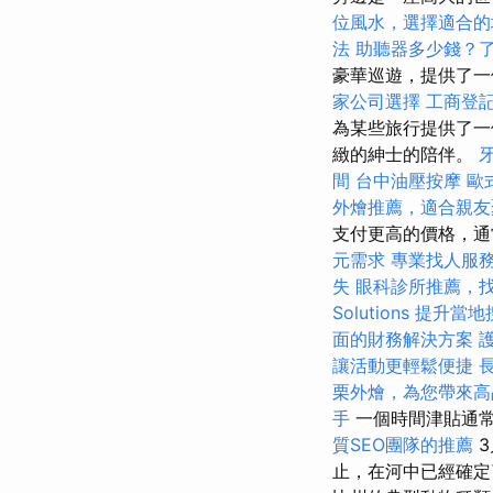
位風水，選擇適合的
法
助聽器多少錢？
豪華巡遊，提供了
家公司選擇
工商登
為某些旅行提供了一
緻的紳士的陪伴。
間
台中油壓按摩
歐
外燴推薦，適合親友
支付更高的價格，
元需求
專業找人服
失
眼科診所推薦，
Solutions
提升當地搜
面的財務解決方案
讓活動更輕鬆便捷
栗外燴，為您帶來高
手
一個時間津貼通常
質SEO團隊的推薦
3
止，在河中已經確定