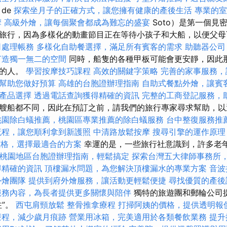
de
探索坐月子的正確方式，讓您擁有健康的產後生活
專業的室
摩
高級外燴，讓每個聚會都成為難忘的盛宴
Soto）是第一個見
旅行，因為多樣化的動畫節目正在等待小孩子和大船，以便父母
司處理帳務
多樣化自助餐選擇，滿足所有賓客的需求
助聽器公司
打造獨一無二的空間
同時，船隻的各種甲板可能會更安靜，因此
音的人。
學習按摩技巧課程
高效的關鍵字策略
完善的家事服務，
幫助您做好預算
高雄的台胞證辦理指南
自助式餐點外燴，讓賓
產品選擇
透過電話查詢獲得精確的資訊
完整的工商登記服務，
艘船都不同，因此在預訂之前，請我們的旅行專家尋求幫助，以
桃園除白蟻推薦，桃園區專業推薦的除白蟻服務
台中整復服務推
流程，讓您順利拿到新護照
中清路放鬆按摩
搜尋引擎的運作原理
燴價格，選擇最適合的方案
幸運的是，一些旅行社意識到，許多老
桃園地區台胞證辦理指南，輕鬆搞定
探索台灣五大律師事務所
得精確的資訊
頂樓漏水問題，為您解決頂樓漏水的專業方案
音波
外燴團隊
提供到府外燴服務，讓活動更輕鬆便捷
尋找優質的產後
服務內容，為長者提供更多關懷與陪伴
獨特的旅遊團和郵輪公司
注”。
西屯肩頸放鬆
整骨推拿療程
打掃阿姨的價格，提供透明報
療程，減少歲月痕跡
營業用冰箱，完美適用於各類餐飲業務
提升排