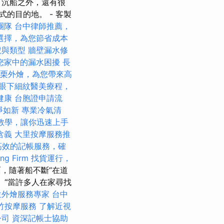
了沉船之外，還有很
的目的地。 - 客製
團隊
台中律師推薦，
選擇，為您節省成本
號與類型
牆壁漏水修
您家中的漏水困擾
長
栗外燴，為您帶來高
眼下細紋醫美療程，
健康
台胞證申請流
淨如新
專業冷氣清
SEO教學，讓你迅速上手
含義
大里按摩服務推
高效的記帳服務，確
g Firm
找貨運行，
，隨著船不斷“在道
 “當許多人在家尋找
位外燴服務專家
台中
竹按摩服務
了解近視
公司
資深記帳士協助