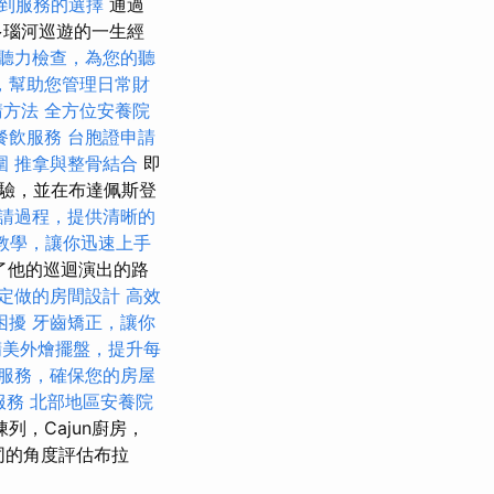
到服務的選擇
通過
多瑙河巡遊的一生經
聽力檢查，為您的聽
，幫助您管理日常財
請方法
全方位安養院
餐飲服務
台胞證申請
圍
推拿與整骨結合
即
驗，並在布達佩斯登
請過程，提供清晰的
SEO教學，讓你迅速上手
了他的巡迴演出的路
定做的房間設計
高效
困擾
牙齒矯正，讓你
精美外燴擺盤，提升每
服務，確保您的房屋
服務
北部地區安養院
列，Cajun廚房，
同的角度評估布拉