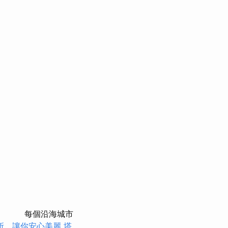
每個沿海城市
所，讓你安心美麗
塔