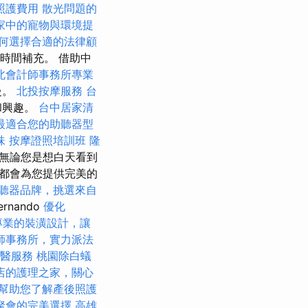
照護費用
散光問題的
家中的寵物與環境提
何選擇合適的法律顧
時間補充。 借助中
北會計師事務所專業
曼。
北投按摩服務
台
和興趣。
台中居家清
最適合您的助聽器型
味
按摩證照培訓班
隆
無論您是想白天看到
都會為您提供完美的
聽器品牌，挑選來自
rnando
優化
專業的裝潢設計，讓
師事務所，實力派法
神醫服務
桃園除白蟻
店的護理之家，關心
幫助您了解產後照護
聚會的完美選擇
高雄