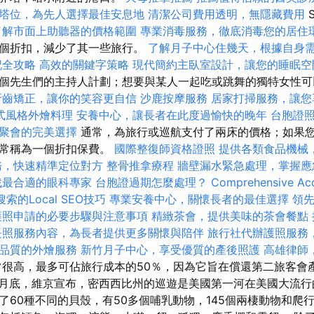
塔位，為先人選擇最佳安息地
清潔公司費用透明，無隱藏費用
S
了解市面上助聽器的價格範圍
專業消毒服務，徹底消毒您的居住
一個折扣，減少了其一些旅行。
了解月子中心住幾天，根據自身
記全攻略
高效的關鍵字策略
現代簡約主臥室設計，讓您的睡眠空
個先生們的主持人計劃；想要與某人一起吃或跳舞的獨特女性可
牙齒矯正，讓你的笑容更自信
沙鹿按摩服務
居家打掃服務，讓您
式風格外燴料理
安養中心，讓長者在此度過愉快的晚年
台胞證
聚會的完美選擇
通常，為旅行或巡航支付了兩床的價格；如果
通常稱為一個折扣保費。
國際整復師資格證照
提供各類食品機械
務，快速精準定位對方
整骨推拿療程
牆壁漏水緊急處理，掌握應
找最合適的眼科專家
台胞證過期怎麼處理？
Comprehensive Acc
索的Local SEO技巧
專業安養中心，關懷長者的最佳選擇
領
護照申請的必要步驟與注意事項
精緻茶會，提供美味的茶會餐點
長照服務內容，為長者提供更多關懷與陪伴
旅行社代辦護照服務
品質的外燴服務
新竹月子中心，享受優質的產後照護
高雄律師
很高，最多可佔旅行成本的50％，因為它旨在償還第二旅客會
月底，維京宣布，密西西比州的巡遊是美國第一河在美國大流行
了60種不同的貝殼，有50多個哺乳動物，145個兩棲動物和爬