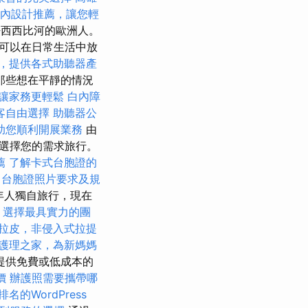
內設計推薦，讓您輕
密西西比河的歐洲人。
可以在日常生活中放
，提供各式助聽器產
那些想在平靜的情況
讓家務更輕鬆
白內障
客自由選擇
助聽器公
助您順利開展業務
由
選擇您的需求旅行。
薦
了解卡式台胞證的
台胞證照片要求及規
年人獨自旅行，現在
，選擇最具實力的團
拉皮，非侵入式拉提
護理之家，為新媽媽
提供免費或低成本的
價
辦護照需要攜帶哪
名的WordPress