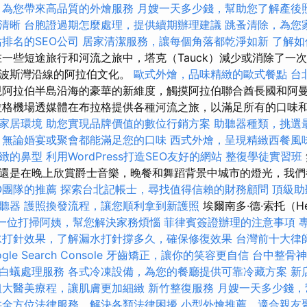
，為您帶來高品質的外燴服務
月嫂一天多少錢，幫助您了解產後
清晰
台胞證過期怎麼處理，提供續期辦理建議
跳蚤清除，為您
排名的SEO公司
居家清潔服務，讓每個角落都乾淨如新
了解如
一些短途旅行和河流之旅中，塔克（Tauck）減少或消除了一次
見波斯灣沿線的阿拉伯文化。
歐式外燴，品味精緻的歐式餐點
台
阿拉伯半島沿海的豪華的新維度，觸摸阿拉伯聯合酋長國和阿
拉格機場透媒體在布拉格提供各種河流之旅，以滿足所有的口味
家居環境
助您實現品牌價值的數位行銷方案
助聽器種類，挑選
，無論婚宴或聚會都能滿足您的口味
西式外燴，呈現精緻西餐風
緻的鼻型
利用WordPress打造SEO友好的網站
整復學徒實習班
還是在晚上欣賞爵士音樂，晚餐和舞蹈背景中城市的燈光，我們
O團隊的推薦
探索台北記帳士，尋找值得信賴的財務顧問
頂級助
聽器
護照換發流程，讓您順利拿到新護照
埃爾南多·德·索托（He
一位打掃阿姨，幫您解決家務煩惱
菲律賓簽證辦理的注意事項
水打針效果，了解漏水打針撐多久，確保修復效果
台灣前十大律
e Search Console
牙齒矯正，讓你的笑容更自信
台中整骨
白蟻處理服務
各式冷凍設備，為您的餐廳提供可靠冷藏方案
新
粗大醫美療程，讓肌膚更加細緻
新竹整復服務
月嫂一天多少錢，
供全方位法律服務，解決各類法律困擾
小型外燴推薦，適合親友