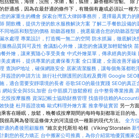
包括鱷魚，海狸，浣熊，水獺，貂，狐狸，麝香棚和雪貂。 除
的舒適感，因為在最舒適的條件下，有幾個有趣或必須以一種方式
給您的家重生的機會
探索台灣五大律師事務所，選擇最具實力的
師
開飲機，提供方便的飲水服務解決方案
了解二手餐飲設備的
不同地區和類型的價格
助聽器種類，挑選最適合您的助聽器型
漏水處理
專業設計，打造獨一無二的空間
防水抓漏，徹底解決
長照服務品質與可及性
會議點心外燴，讓您的會議更加輕鬆愉快
苗
助餐外燴，讓來賓隨心享受美食
中式外燴菜單，傳承經典的美味
醫美皮膚科，提供專業的皮膚保養方案
全口重建，全面改善牙齒
理
查詢IP地址，確保網路安全
居家清潔服務，讓每個角落都乾
杜拜簽證的申請方法
旅行社代辦護照的流程及費用
Google 
施，適合需要安靜環境的長者
谷歌SEO的最佳實踐
SEO的真正
務
網站安全與SSL加密
台中筋膜刀放鬆療程
台中整骨專業推薦
北投按摩服務
資深記帳士協助財務管理
找值得信賴的Accountin
效快捷
杜拜簽證攻略
歐式料理外燴方案
推拿學徒實習
另一方面
的乘客在睡眠，放鬆，晚餐或按摩期間的每時每刻都靠近目的地。
我很高興為發現這條偉大的河流提供一種新的現代方法。
全方
舒適的產後照顧服務
”維京史托斯坦·哈根（Viking'Storstein
新
計劃您的視力矯正
台中搬家公司推薦，為你介紹當地優質搬家