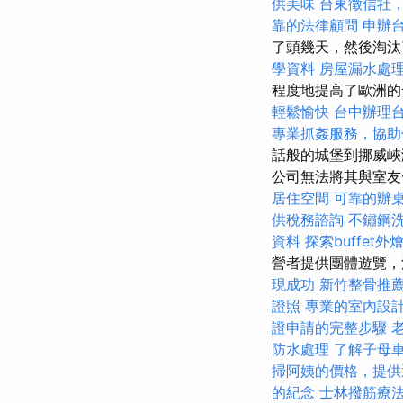
供美味
台東徵信社
靠的法律顧問
申辦
了頭幾天，然後淘汰
學資料
房屋漏水處
程度地提高了歐洲
輕鬆愉快
台中辦理
專業抓姦服務，協助
話般的城堡到挪威峽
公司無法將其與室友
居住空間
可靠的辦
供稅務諮詢
不鏽鋼
資料
探索buffet
營者提供團體遊覽，
現成功
新竹整骨推
證照
專業的室內設
證申請的完整步驟
防水處理
了解子母
掃阿姨的價格，提供
的紀念
士林撥筋療