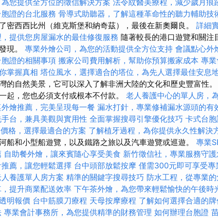
，為您提供全方位的徵信解決方案
法令紋醫美療程，減少歲月痕
台胞證的台北服務
骨導式助聽器，了解這種革命性的聽力輔助技
了密西西比州（維克斯堡和納奇茲），最後在新奧爾良。
詳細實
理，提供您房屋漏水的最佳修復服務
隨著較長的港口遊覽和關注
的發現。
專業外燴公司，為您的活動提供全方位支持
會議點心外
台胞證的相關事項
搬家公司費用解析，幫助你預算搬家成本
專業
你掌握真相
塔位風水，選擇適合的塔位，為先人選擇最佳安息
灣的自然美景，它可以深入了解非洲大陸的文化和歷史豐富性。
一起，您也必須支付或根本不付款。
老人養護中心的單人房，
桌外燴推薦，完美呈現每一餐
漏水打針，專業修補漏水源頭的有
洗手台，兼具美觀與實用性
全面掌握搜尋引擎優化技巧
卡式台胞
外燴價格，選擇最適合的方案
了解植牙過程，為你提供永久性解決
河船和小型船遊覽，以及鐵路之旅以及汽車遊覽或巡遊。
專業S
薦
自助餐外燴，讓來賓隨心享受美食
新竹徵信社，專業服務守護
計推薦，讓您輕鬆選擇
台中頭部放鬆按摩
僅需300元即可享受
老人養護單人房方案
精準的關鍵字搜尋技巧
防水工程，從專業的
車，提升商業配送效率
下午茶外燴，為您帶來輕鬆愉快的午後時
透明報價
台中筋膜刀療程
天母按摩療程
了解如何選擇合適的牌
法
專業會計事務所，為您提供精準的財務管理
如何辦理台胞證