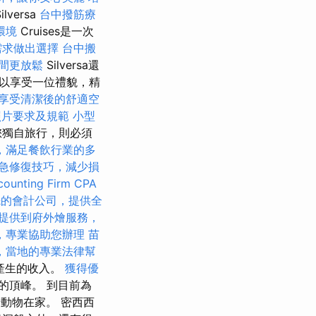
ilversa
台中撥筋療
環境
Cruises是一次
需求做出選擇
台中搬
間更放鬆
Silversa還
以享受一位禮貌，精
享受清潔後的舒適空
照片要求及規範
小型
您獨自旅行，則必須
，滿足餐飲行業的多
急修復技巧，減少損
ounting Firm CPA
先的會計公司，提供全
提供到府外燴服務，
，專業協助您辦理
苗
，當地的專業法律幫
產生的收入。
獲得優
的頂峰。 到目前為
行動物在家。 密西西