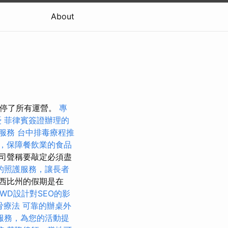
About
暫停了所有運營。
專
憂
菲律賓簽證辦理的
服務
台中排毒療程推
，保障餐飲業的食品
司聲稱要敲定必須盡
的照護服務，讓長者
西比州的假期是在
RWD設計對SEO的影
骨療法
可靠的辦桌外
服務，為您的活動提