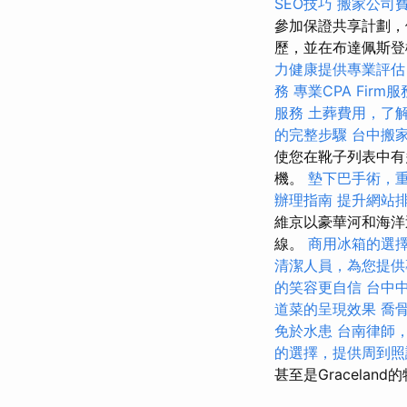
SEO技巧
搬家公司費
參加保證共享計劃，
歷，並在布達佩斯
力健康提供專業評估
務
專業CPA Firm
服務
土葬費用，了
的完整步驟
台中搬
使您在靴子列表中有
機。
墊下巴手術，
辦理指南
提升網站排
維京以豪華河和海洋
線。
商用冰箱的選
清潔人員，為您提供
的笑容更自信
台中
道菜的呈現效果
喬
免於水患
台南律師
的選擇，提供周到照
甚至是Gracelan