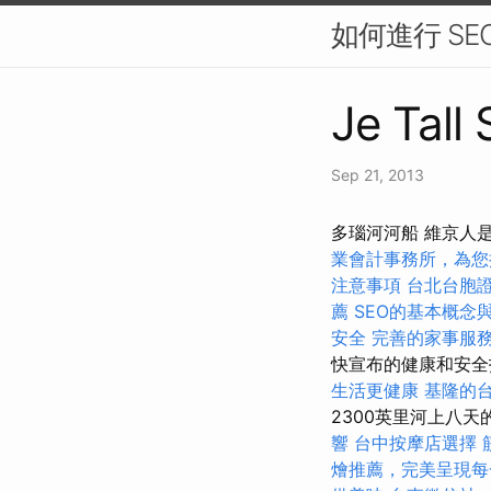
如何進行 SE
Je Tall
Sep 21, 2013
多瑙河河船 維京人
業會計事務所，為您
注意事項
台北台胞
薦
SEO的基本概念
安全
完善的家事服
快宣布的健康和安
生活更健康
基隆的
2300英里河上八
響
台中按摩店選擇
燴推薦，完美呈現每