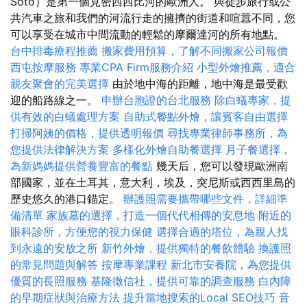
Soto）是第一個見密西西比河的歐洲人。 與徒步旅行或公
共汽車之旅和我們的河流行走的擁擠的街道和喧囂不同，您
可以享受在城市中間流動的輕鬆的摩爾達河的所有地點。
台中排毒療程推薦
搬家費用預算，了解不同搬家公司報價
西屯按摩服務
專業CPA Firm服務介紹
小型外燴推薦，適合
親友聚會的完美選擇
由於地中海的距離，地中海是最受歡
迎的船路線之一。
申辦台胞證的台北服務
除白蟻專家，提
供有效的白蟻處理方案
自助式餐點外燴，讓賓客自由選擇
打掃阿姨的價格，提供透明報價
尋找專業律師事務所，為
您提供法律解決方案
多樣化外燴自助餐選擇
月子餐選擇，
為新媽媽提供營養豐富的餐點
幾天后，您可以發現歐洲南
部國家，並在土耳其，意大利，埃及，突尼斯或西西里島的
歷史悠久的港口錨定。
辦護照需要攜帶哪些文件，詳細準
備清單
家族墓的選擇，打造一個代代相傳的安息地
附近的
眼科診所，方便您的視力保健
選擇合適的塔位，為親人找
到永遠的安放之所
新竹外燴，提供獨特的餐飲體驗
換護照
的常見問題與解答
按摩專業課程
新北市安養院，為您提供
優質的長照服務
基隆徵信社，提供可靠的調查服務
白內障
的早期症狀與治療方法
提升當地搜索的Local SEO技巧
音