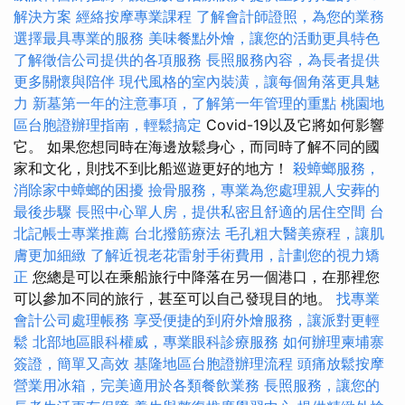
解決方案
經絡按摩專業課程
了解會計師證照，為您的業務
選擇最具專業的服務
美味餐點外燴，讓您的活動更具特色
了解徵信公司提供的各項服務
長照服務內容，為長者提供
更多關懷與陪伴
現代風格的室內裝潢，讓每個角落更具魅
力
新墓第一年的注意事項，了解第一年管理的重點
桃園地
區台胞證辦理指南，輕鬆搞定
Covid-19以及它將如何影響
它。 如果您想同時在海邊放鬆身心，而同時了解不同的國
家和文化，則找不到比船巡遊更好的地方！
殺蟑螂服務，
消除家中蟑螂的困擾
撿骨服務，專業為您處理親人安葬的
最後步驟
長照中心單人房，提供私密且舒適的居住空間
台
北記帳士專業推薦
台北撥筋療法
毛孔粗大醫美療程，讓肌
膚更加細緻
了解近視老花雷射手術費用，計劃您的視力矯
正
您總是可以在乘船旅行中降落在另一個港口，在那裡您
可以參加不同的旅行，甚至可以自己發現目的地。
找專業
會計公司處理帳務
享受便捷的到府外燴服務，讓派對更輕
鬆
北部地區眼科權威，專業眼科診療服務
如何辦理柬埔寨
簽證，簡單又高效
基隆地區台胞證辦理流程
頭痛放鬆按摩
營業用冰箱，完美適用於各類餐飲業務
長照服務，讓您的