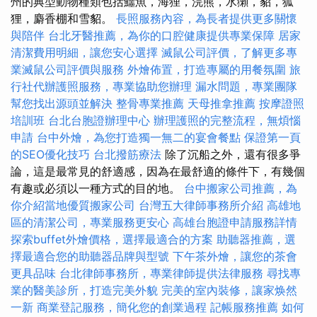
州的典型動物種類包括鱷魚，海狸，浣熊，水獺，貂，狐
狸，麝香棚和雪貂。
長照服務內容，為長者提供更多關懷
與陪伴
台北牙醫推薦，為你的口腔健康提供專業保障
居家
清潔費用明細，讓您安心選擇
滅鼠公司評價，了解更多專
業滅鼠公司評價與服務
外燴佈置，打造專屬的用餐氛圍
旅
行社代辦護照服務，專業協助您辦理
漏水問題，專業團隊
幫您找出源頭並解決
整骨專業推薦
天母推拿推薦
按摩證照
培訓班
台北台胞證辦理中心
辦理護照的完整流程，無煩惱
申請
台中外燴，為您打造獨一無二的宴會餐點
保證第一頁
的SEO優化技巧
台北撥筋療法
除了沉船之外，還有很多爭
論，這是最常見的舒適感，因為在最舒適的條件下，有幾個
有趣或必須以一種方式的目的地。
台中搬家公司推薦，為
你介紹當地優質搬家公司
台灣五大律師事務所介紹
高雄地
區的清潔公司，專業服務更安心
高雄台胞證申請服務詳情
探索buffet外燴價格，選擇最適合的方案
助聽器推薦，選
擇最適合您的助聽器品牌與型號
下午茶外燴，讓您的茶會
更具品味
台北律師事務所，專業律師提供法律服務
尋找專
業的醫美診所，打造完美外貌
完美的室內裝修，讓家焕然
一新
商業登記服務，簡化您的創業過程
記帳服務推薦
如何