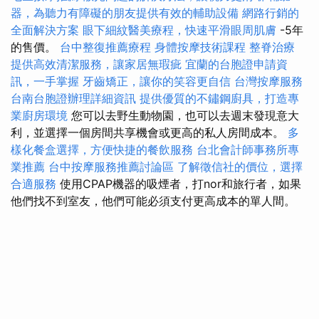
器，為聽力有障礙的朋友提供有效的輔助設備
網路行銷的
全面解決方案
眼下細紋醫美療程，快速平滑眼周肌膚
-5年
的售價。
台中整復推薦療程
身體按摩技術課程
整脊治療
提供高效清潔服務，讓家居無瑕疵
宜蘭的台胞證申請資
訊，一手掌握
牙齒矯正，讓你的笑容更自信
台灣按摩服務
台南台胞證辦理詳細資訊
提供優質的不鏽鋼廚具，打造專
業廚房環境
您可以去野生動物園，也可以去週末發現意大
利，並選擇一個房間共享機會或更高的私人房間成本。
多
樣化餐盒選擇，方便快捷的餐飲服務
台北會計師事務所專
業推薦
台中按摩服務推薦討論區
了解徵信社的價位，選擇
合適服務
使用CPAP機器的吸煙者，打nor和旅行者，如果
他們找不到室友，他們可能必須支付更高成本的單人間。