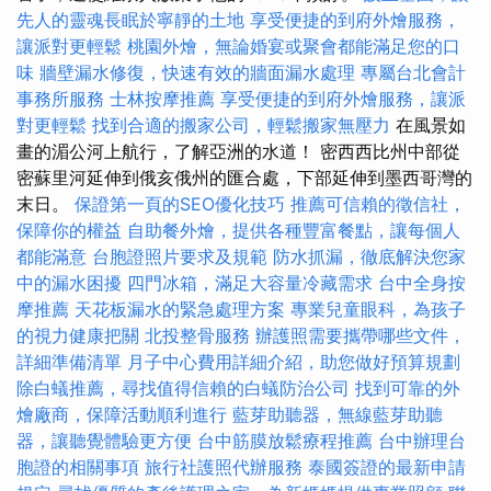
先人的靈魂長眠於寧靜的土地
享受便捷的到府外燴服務，
讓派對更輕鬆
桃園外燴，無論婚宴或聚會都能滿足您的口
味
牆壁漏水修復，快速有效的牆面漏水處理
專屬台北會計
事務所服務
士林按摩推薦
享受便捷的到府外燴服務，讓派
對更輕鬆
找到合適的搬家公司，輕鬆搬家無壓力
在風景如
畫的湄公河上航行，了解亞洲的水道！ 密西西比州中部從
密蘇里河延伸到俄亥俄州的匯合處，下部延伸到墨西哥灣的
末日。
保證第一頁的SEO優化技巧
推薦可信賴的徵信社，
保障你的權益
自助餐外燴，提供各種豐富餐點，讓每個人
都能滿意
台胞證照片要求及規範
防水抓漏，徹底解決您家
中的漏水困擾
四門冰箱，滿足大容量冷藏需求
台中全身按
摩推薦
天花板漏水的緊急處理方案
專業兒童眼科，為孩子
的視力健康把關
北投整骨服務
辦護照需要攜帶哪些文件，
詳細準備清單
月子中心費用詳細介紹，助您做好預算規劃
除白蟻推薦，尋找值得信賴的白蟻防治公司
找到可靠的外
燴廠商，保障活動順利進行
藍芽助聽器，無線藍芽助聽
器，讓聽覺體驗更方便
台中筋膜放鬆療程推薦
台中辦理台
胞證的相關事項
旅行社護照代辦服務
泰國簽證的最新申請