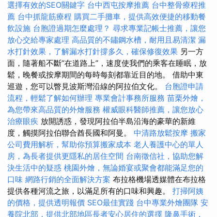
選擇有效的SEO關鍵字
台中西屯按摩推薦
台中整骨療程推
薦
台中抓龍筋療程
購買二手攤車，提供高效便捷的移動餐
飲設施
台胞證過期怎麼處理？
尋求專業記帳士推薦，讓您
放心交給專家處理
高品質的不鏽鋼水槽，耐用且易清潔
漏
水打針效果，了解漏水打針撐多久，確保修復效果
另一方
面，隨著船不斷“在道路上”，速度使我們的乘客在睡眠，放
鬆，晚餐或按摩期間的每時每刻都靠近目的地。 借助中東
巡遊，您可以瞥見波斯灣沿線的阿拉伯文化。
台胞證申請
流程，輕鬆了解如何辦理
專業會計事務所服務
苗栗外燴，
為您帶來高品質的外燴服務
權威眼科醫師推薦，讓您放心
治療眼疾
放開誘惑，發現阿拉伯半島沿海的豪華的新維
度，觸摸阿拉伯聯合酋長國和阿曼。
中清路放鬆按摩
搬家
公司費用解析，幫助你預算搬家成本
老人養護中心的單人
房，為長者提供更隱私的居住空間
台南徵信社，協助您解
決生活中的疑惑
桃園外燴，無論婚宴或聚會都能滿足您的
口味
網路行銷的全面解決方案
布拉格機場透媒體在布拉格
提供各種河流之旅，以滿足所有的口味和興趣。
打掃阿姨
的價格，提供透明報價
SEO最佳實踐
台中專業外燴團隊
安
養院北部，提供北部地區長者安心居住的選擇
隆鼻手術，