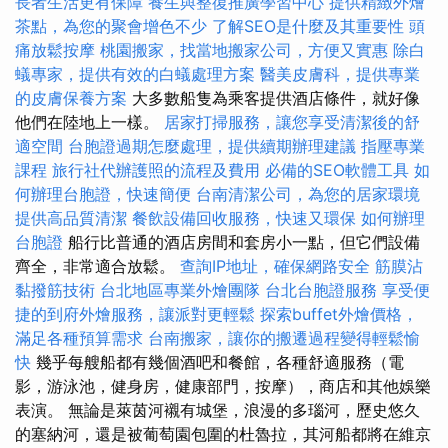
長者生活更有保障
養生與整復推廣學習中心
提供精緻外燴
茶點，為您的聚會增色不少
了解SEO是什麼及其重要性
頭
痛放鬆按摩
桃園搬家，找當地搬家公司，方便又實惠
除白
蟻專家，提供有效的白蟻處理方案
醫美皮膚科，提供專業
的皮膚保養方案
大多數船隻為乘客提供酒店條件，就好像
他們在陸地上一樣。
居家打掃服務，讓您享受清潔後的舒
適空間
台胞證過期怎麼處理，提供續期辦理建議
指壓專業
課程
旅行社代辦護照的流程及費用
必備的SEO軟體工具
如
何辦理台胞證，快速簡便
台南清潔公司，為您的居家環境
提供高品質清潔
餐飲設備回收服務，快速又環保
如何辦理
台胞證
船行比普通的酒店房間和套房小一點，但它們設備
齊全，非常適合放鬆。
查詢IP地址，確保網路安全
筋膜沾
黏撥筋技術
台北地區專業外燴團隊
台北台胞證服務
享受便
捷的到府外燴服務，讓派對更輕鬆
探索buffet外燴價格，
滿足各種預算需求
台南搬家，讓你的搬遷過程變得輕鬆愉
快
幾乎每艘船都有幾個酒吧和餐館，各種舒適服務（電
影，游泳池，健身房，健康部門，按摩），商店和其他娛樂
表演。 無論是萊茵河襯有城堡，浪漫的多瑙河，歷史悠久
的塞納河，還是被葡萄園包圍的杜魯拉，其河船都將在維京