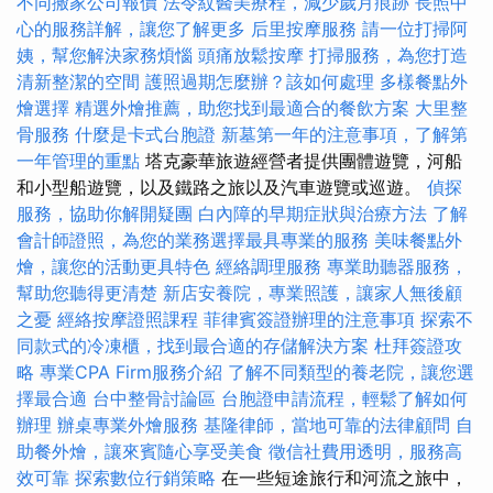
不同搬家公司報價
法令紋醫美療程，減少歲月痕跡
長照中
心的服務詳解，讓您了解更多
后里按摩服務
請一位打掃阿
姨，幫您解決家務煩惱
頭痛放鬆按摩
打掃服務，為您打造
清新整潔的空間
護照過期怎麼辦？該如何處理
多樣餐點外
燴選擇
精選外燴推薦，助您找到最適合的餐飲方案
大里整
骨服務
什麼是卡式台胞證
新墓第一年的注意事項，了解第
一年管理的重點
塔克豪華旅遊經營者提供團體遊覽，河船
和小型船遊覽，以及鐵路之旅以及汽車遊覽或巡遊。
偵探
服務，協助你解開疑團
白內障的早期症狀與治療方法
了解
會計師證照，為您的業務選擇最具專業的服務
美味餐點外
燴，讓您的活動更具特色
經絡調理服務
專業助聽器服務，
幫助您聽得更清楚
新店安養院，專業照護，讓家人無後顧
之憂
經絡按摩證照課程
菲律賓簽證辦理的注意事項
探索不
同款式的冷凍櫃，找到最合適的存儲解決方案
杜拜簽證攻
略
專業CPA Firm服務介紹
了解不同類型的養老院，讓您選
擇最合適
台中整骨討論區
台胞證申請流程，輕鬆了解如何
辦理
辦桌專業外燴服務
基隆律師，當地可靠的法律顧問
自
助餐外燴，讓來賓隨心享受美食
徵信社費用透明，服務高
效可靠
探索數位行銷策略
在一些短途旅行和河流之旅中，