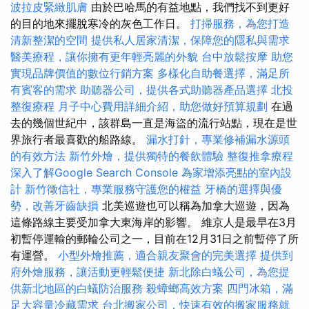
波拉皮緊緻肌膚
由於巴哈馬的有益地點，我們找不到更好
的目的地來擺脫寒冷的灰色工作日。
打掃服務，為您打造
清新整潔的空間
提供私人居家清潔，保障您的隱私與需求
醫美療程，讓你擁有更年輕亮麗的外貌
台中放鬆按摩
助您
實現品牌價值的數位行銷方案
多樣化自助餐選擇，滿足所
有賓客的需求
助聽器公司，提供各式助聽器產品選擇
北投
整復療程
月子中心費用詳細介紹，助您做好預算規劃
在過
去的幾個世紀中，該群島一直是海盜的流行站點，現在是世
界旅行者最喜歡的船路線。
漏水打針，專業修補漏水源頭
的有效方法
新竹外燴，提供獨特的餐飲體驗
整復推拿療程
深入了解Google Search Console
為家增添亮點的室內設
計
新竹徵信社，專業服務守護您的權益
牙橋的選擇與優
勢，改善牙齒缺損
北美巡遊也可以稱為加拿大巡遊，因為
這條路線主要受加拿大東海岸的影響。 維京人是最早在3月
初暫停運輸的郵輪公司之一，目前在12月31日之前暫停了所
有運營。
小型外燴推薦，適合親友聚會的完美選擇
提供到
府外燴服務，讓活動更輕鬆便捷
新北除白蟻公司，為您提
供新北地區的白蟻防治服務
殺蟑螂高效方案
四門冰箱，滿
足大容量冷藏需求
台北搬家公司，快速有效的搬家服務就