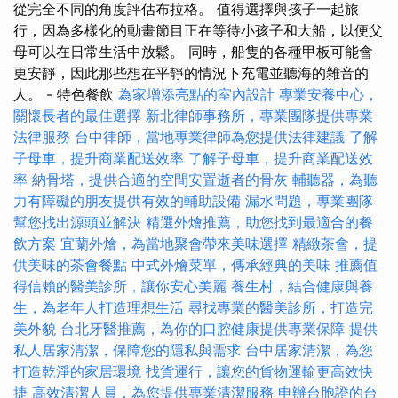
從完全不同的角度評估布拉格。 值得選擇與孩子一起旅
行，因為多樣化的動畫節目正在等待小孩子和大船，以便父
母可以在日常生活中放鬆。 同時，船隻的各種甲板可能會
更安靜，因此那些想在平靜的情況下充電並聽海的雜音的
人。 - 特色餐飲
為家增添亮點的室內設計
專業安養中心，
關懷長者的最佳選擇
新北律師事務所，專業團隊提供專業
法律服務
台中律師，當地專業律師為您提供法律建議
了解
子母車，提升商業配送效率
了解子母車，提升商業配送效
率
納骨塔，提供合適的空間安置逝者的骨灰
輔聽器，為聽
力有障礙的朋友提供有效的輔助設備
漏水問題，專業團隊
幫您找出源頭並解決
精選外燴推薦，助您找到最適合的餐
飲方案
宜蘭外燴，為當地聚會帶來美味選擇
精緻茶會，提
供美味的茶會餐點
中式外燴菜單，傳承經典的美味
推薦值
得信賴的醫美診所，讓你安心美麗
養生村，結合健康與養
生，為老年人打造理想生活
尋找專業的醫美診所，打造完
美外貌
台北牙醫推薦，為你的口腔健康提供專業保障
提供
私人居家清潔，保障您的隱私與需求
台中居家清潔，為您
打造乾淨的家居環境
找貨運行，讓您的貨物運輸更高效快
捷
高效清潔人員，為您提供專業清潔服務
申辦台胞證的台