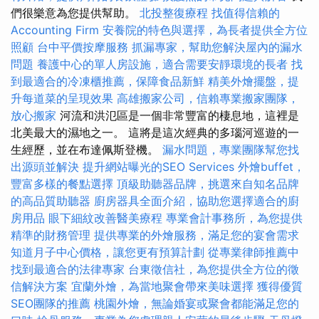
們很樂意為您提供幫助。
北投整復療程
找值得信賴的
Accounting Firm
安養院的特色與選擇，為長者提供全方位
照顧
台中平價按摩服務
抓漏專家，幫助您解決屋內的漏水
問題
養護中心的單人房設施，適合需要安靜環境的長者
找
到最適合的冷凍櫃推薦，保障食品新鮮
精美外燴擺盤，提
升每道菜的呈現效果
高雄搬家公司，信賴專業搬家團隊，
放心搬家
河流和洪氾區是一個非常豐富的棲息地，這裡是
北美最大的濕地之一。 這將是這次經典的多瑙河巡遊的一
生經歷，並在布達佩斯登機。
漏水問題，專業團隊幫您找
出源頭並解決
提升網站曝光的SEO Services
外燴buffet，
豐富多樣的餐點選擇
頂級助聽器品牌，挑選來自知名品牌
的高品質助聽器
廚房器具全面介紹，協助您選擇適合的廚
房用品
眼下細紋改善醫美療程
專業會計事務所，為您提供
精準的財務管理
提供專業的外燴服務，滿足您的宴會需求
知道月子中心價格，讓您更有預算計劃
從專業律師推薦中
找到最適合的法律專家
台東徵信社，為您提供全方位的徵
信解決方案
宜蘭外燴，為當地聚會帶來美味選擇
獲得優質
SEO團隊的推薦
桃園外燴，無論婚宴或聚會都能滿足您的