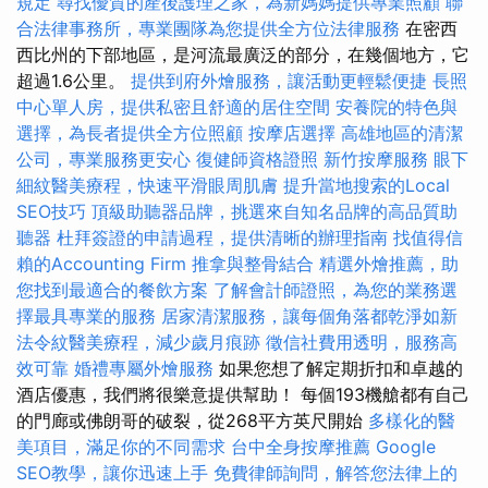
規定
尋找優質的產後護理之家，為新媽媽提供專業照顧
聯
合法律事務所，專業團隊為您提供全方位法律服務
在密西
西比州的下部地區，是河流最廣泛的部分，在幾個地方，它
超過1.6公里。
提供到府外燴服務，讓活動更輕鬆便捷
長照
中心單人房，提供私密且舒適的居住空間
安養院的特色與
選擇，為長者提供全方位照顧
按摩店選擇
高雄地區的清潔
公司，專業服務更安心
復健師資格證照
新竹按摩服務
眼下
細紋醫美療程，快速平滑眼周肌膚
提升當地搜索的Local
SEO技巧
頂級助聽器品牌，挑選來自知名品牌的高品質助
聽器
杜拜簽證的申請過程，提供清晰的辦理指南
找值得信
賴的Accounting Firm
推拿與整骨結合
精選外燴推薦，助
您找到最適合的餐飲方案
了解會計師證照，為您的業務選
擇最具專業的服務
居家清潔服務，讓每個角落都乾淨如新
法令紋醫美療程，減少歲月痕跡
徵信社費用透明，服務高
效可靠
婚禮專屬外燴服務
如果您想了解定期折扣和卓越的
酒店優惠，我們將很樂意提供幫助！ 每個193機艙都有自己
的門廊或佛朗哥的破裂，從268平方英尺開始
多樣化的醫
美項目，滿足你的不同需求
台中全身按摩推薦
Google
SEO教學，讓你迅速上手
免費律師詢問，解答您法律上的