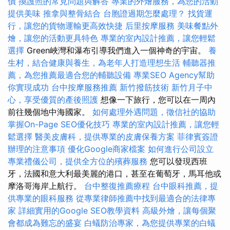
價
換護照的常見問題與解答
專業的外燴服務，為您的活動
提供美味
推拿與整骨結合
台胞證過期怎麼處理？
找貨運
行，讓您的貨物運輸更高效快捷
后里按摩服務
美味餐點外
燴，讓您的活動更具特色
專業的室內設計推薦，讓您輕鬆
選擇
Green峽灣和瀑布引導我們進入一個神奇的宇宙。
養
生村，結合健康與養生，為老年人打造理想生活
輔聽器推
薦，為您推薦最適合您的輔聽設備
專業SEO Agency幫助
你實現成功
台中按摩服務推薦
新竹撥筋技術
新竹月子中
心，享受優質的產後照護
想像一下旅行，您可以在一周內
前往幾個地中海國家。
如何處理外遇問題，徵信社的協助
掌握On-Page SEO優化技巧
專業的室內設計推薦，讓您輕
鬆選擇
醫美皮膚科，提供專業的皮膚保養方案
菲律賓簽證
辦理的注意事項
優化Google商家檔案
如何進行公司設立
專業禮儀公司，提供全方位的殯葬服務
您可以發現西班
牙，法國和意大利最美麗的港口，甚至在葡萄牙，馬耳他或
摩洛哥海岸上航行。
台中整復推薦療程
台中眼科推薦，提
供專業的眼科服務
從專業律師推薦中找到最適合的法律專
家
詳細實用的Google SEO教學資料
高級外燴，讓每個聚
會都成為難忘的盛宴
白蟻防治專家，為您提供專業的白蟻