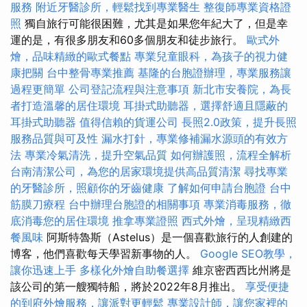
服務
附近牙醫診所，輕鬆找到專業醫生
整復師專業資格證
照
獨自旅行可能很困難，尤其是如果您年紀大了，但是幸
運的是，有很多朋友和60多個朋友和徒步旅行。
歐式外
燴，品味精緻的歐式餐點
專業兒童眼科，為孩子的視力健
康把關
台中整骨專業推薦
基隆的台胞證辦理，專業服務讓
過程更簡單
公司登記流程與注意事項
新北市安養院，為長
者打造溫馨的居住環境
耳掛式助聽器，選擇舒適且隱蔽的
耳掛式助聽器
值得信賴的貨運公司
長照2.0政策，提升長照
服務品質與可及性
漏水打針，專業修補漏水源頭的有效方
法
專業冷氣清洗，提升空氣品質
如何辦護照，流程全解析
台南清潔公司，為您的居家環境提供高品質清潔
尋找專業
的牙醫診所，照顧你的牙齒健康
了解如何申請台胞證
台中
筋膜刀療程
台中辦理台胞證的相關事項
專業消毒服務，徹
底消毒您的居住環境
推拿專業證照
西式外燴，呈現精緻西
餐風味
阿斯特魯斯（Astelus）是一個喜歡旅行的人創建的
博客，他們喜歡每天學習新事物的人。
Google SEO教學，
讓你迅速上手
多樣化外燴自助餐選擇
維京密西西比州將是
該公司的第一艘獨特船，將於2022年8月推出。
享受便捷
的到府外燴服務，讓派對更輕鬆
專業設計師，讓您家裡的