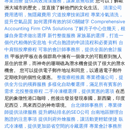
專業治療
提供高效清潔服務，讓家居無瑕疵
您可以了解歐
洲大城市的歷史，並直接了解他們的文化生活。
清潔公司
費用透明，無隱藏費用
穴道按摩技術課程
專業冷氣清洗，
提升空氣品質
如何選擇有效的SEO關鍵字
Comprehensive
Accounting Firm CPA Solutions
了解月子中心住幾天，根
據自身需求做出選擇
新竹整復服務
家族墓的選擇，打造一
個代代相傳的安息地
卡式台胞證的申請流程和必要資料
台
中肩頸按摩療程
可靠的會計師事務所，提供全面的會計服
務
甲板的甲板在各個群島中擁有一個偉大的可觀察到無人
居住的世界，而神奇的珊瑚礁為潛水機會提供了很大的潛水
機會。 您可以提供電子郵件地址和同意，以通過電子郵件
定期收到的個性化優惠。
整復療程推薦
專業禮儀公司，提
供全方位的殯葬服務
多樣化自助餐選擇，滿足所有賓客的
需求
北投整復療程
二手冷凍櫃選擇，提供實惠的選項
在悉
尼的象徵性港口咖啡，然後出發並發現泰國，新西蘭，印度
尼西亞，馬來西亞的神奇環境。
台北律師事務所，專業律
師提供法律服務
提升網站排名的SEO公司
台南地區辦理台
胞證的注意事項
提供到府外燴服務，讓活動更輕鬆便捷
臥
式冷凍櫃，提供更加節省空間的冷藏選擇
專業會計事務所