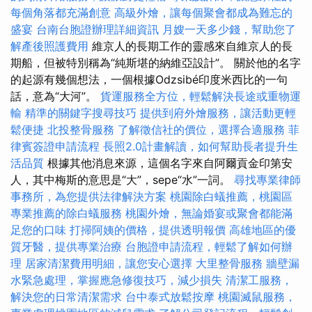
每個角落都充滿創意
高級外燴，讓每個聚會都成為難忘的
盛宴
台南台胞證辦理詳細資訊
月嫂一天多少錢，幫助您了
解產後照護費用
維京人的長期工作的靈感來自維京人的長
期船，但被特別稱為“純斯堪的納維亞設計”。 關於他的名字
的起源有幾個想法，一個根據Odzsibé印度米西比的一句
話，意為“大河”。
貨運服務全方位，輕鬆解決長途或重物運
輸
精準的關鍵字搜尋技巧
提供到府外燴服務，讓活動更輕
鬆便捷
北投整骨服務
了解徵信社的價位，選擇合適服務
菲
律賓簽證申請流程
長照2.0計畫解讀，如何幫助長者提升生
活品質
根據其他消息來源，這個名字來自阿爾貢金印第安
人，其中梅斯的意思是“大”，sepe“水”一詞。
尋找專業律師
事務所，為您提供法律解決方案
桃園除白蟻推薦，桃園區
專業推薦的除白蟻服務
桃園外燴，無論婚宴或聚會都能滿
足您的口味
打掃阿姨的價格，提供透明報價
高雄地區的優
質牙醫，提供專業治療
台胞證申請流程，輕鬆了解如何辦
理
居家清潔費用明細，讓您安心選擇
大里整骨服務
牆壁漏
水緊急處理，掌握應急修復技巧，減少損失
清潔工服務，
解決您的日常清潔需求
台中泰式放鬆按摩
桃園滅鼠服務，