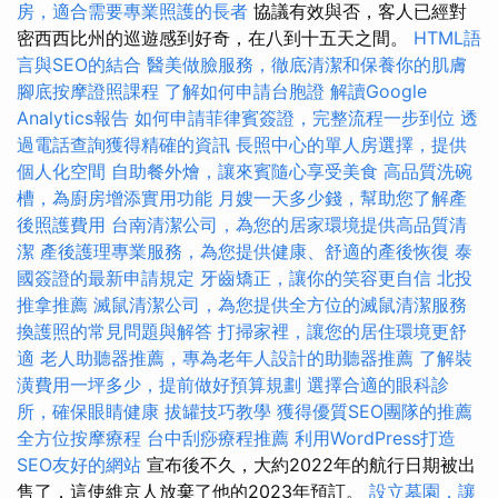
房，適合需要專業照護的長者
協議有效與否，客人已經對
密西西比州的巡遊感到好奇，在八到十五天之間。
HTML語
言與SEO的結合
醫美做臉服務，徹底清潔和保養你的肌膚
腳底按摩證照課程
了解如何申請台胞證
解讀Google
Analytics報告
如何申請菲律賓簽證，完整流程一步到位
透
過電話查詢獲得精確的資訊
長照中心的單人房選擇，提供
個人化空間
自助餐外燴，讓來賓隨心享受美食
高品質洗碗
槽，為廚房增添實用功能
月嫂一天多少錢，幫助您了解產
後照護費用
台南清潔公司，為您的居家環境提供高品質清
潔
產後護理專業服務，為您提供健康、舒適的產後恢復
泰
國簽證的最新申請規定
牙齒矯正，讓你的笑容更自信
北投
推拿推薦
滅鼠清潔公司，為您提供全方位的滅鼠清潔服務
換護照的常見問題與解答
打掃家裡，讓您的居住環境更舒
適
老人助聽器推薦，專為老年人設計的助聽器推薦
了解裝
潢費用一坪多少，提前做好預算規劃
選擇合適的眼科診
所，確保眼睛健康
拔罐技巧教學
獲得優質SEO團隊的推薦
全方位按摩療程
台中刮痧療程推薦
利用WordPress打造
SEO友好的網站
宣布後不久，大約2022年的航行日期被出
售了，這使維京人放棄了他的2023年預訂。
設立墓園，讓