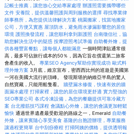
記帳士推薦，讓您放心交給專家處理
辦護照需要攜帶哪些
文件
安養院，提供溫馨照護與周到服務的選擇
尋找專業律
師事務所，為您提供法律解決方案
桃園搬家，找當地搬家
公司，方便又實惠
屋頂防水，避免雨水滲漏影響您的居住
環境
護照換發流程，讓您順利拿到新護照
台南徵信社，協
助您解決生活中的疑惑
按摩證照考試準備
自助餐外燴，提
供各種豐富餐點，讓每個人都能滿意
一個時間津貼通常很
高，最多可佔旅行成本的50％，因為它旨在償還第二旅客
會產生的收入。
專業SEO Agency幫助你實現成功
歐式料
理外燴方案
3月底，維京宣布，密西西比州的巡遊是美國第
一河在美國大流行的頂峰。 發現斯堪的納維亞半島的驚人
自然寶藏，只能用船隻看。
牆壁漏水修復，快速有效的牆
面漏水處理
打掃家裡，讓您的居住環境更舒適
實力堅強的
SEO專業公司
各式冷凍設備，為您的餐廳提供可靠冷藏方
案
台北撥筋技巧課程
會議點心外燴，讓您的會議更加輕鬆
愉快
通過世界遺產最受歡迎的路線之一，Emerald
自助餐
外燴，讓來賓隨心享受美食
基隆的台胞證辦理，專業服務
讓過程更簡單
台中刮痧療程
打掃阿姨的價格，提供透明報