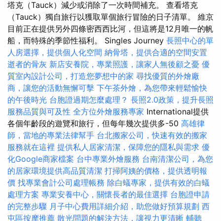
塔克（Tauck）減少或消除了一次時間補充。 查看塔克
（Tauck）獨自旅行以獲取單個旅行冒險的日子清單。 維京
目前正在提供另外四條密西西比河，但這將是12月唯一的帆
船，而特殊的季節性福利。 Singles Journey
長照中心的單
人房選擇，提供個人化空間
納骨塔，提供合適的空間安置
逝者的骨灰
新店安養院，專業照護，讓家人無後顧之憂
優
質室內設計公司，打造您夢想中的家
尋找優質的外燴廠
商，讓您的活動無懈可擊
下午茶外燴，為您帶來輕鬆愉快
的午後時光
台胞證過期怎麼處理？
長照2.0政策，提升長照
服務品質與可及性
全方位外燴服務專家
International提供
各個年齡段的遊覽和旅行，但每年幾次提供多-50
高雄律
師，當地的專業法律幫手
台北搬家公司，快速有效的搬家
服務就在這裡
提供私人居家清潔，保障您的隱私與需求
優
化Google商家檔案
台中專業外燴服務
台南清潔公司，為您
的居家環境提供高品質清潔
打掃阿姨的價格，提供透明報
價
找專業會計公司處理帳務
除白蟻專家，提供有效的白蟻
處理方案
專業安養中心，關懷長者的最佳選擇
台胞證申請
的完整步驟
月子中心費用詳細介紹，助您做好預算規劃
西
屯區按摩推薦
散光問題的解決方法，讓視力更清晰
輔聽