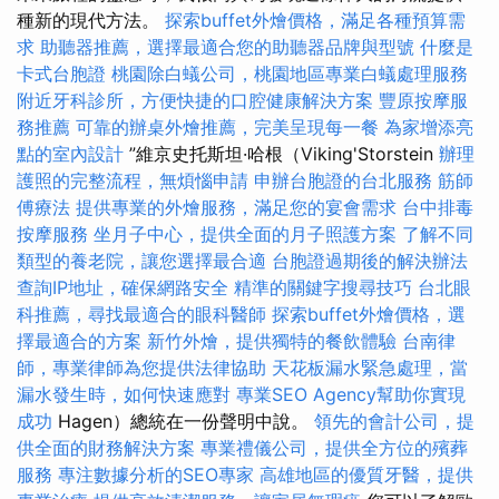
種新的現代方法。
探索buffet外燴價格，滿足各種預算需
求
助聽器推薦，選擇最適合您的助聽器品牌與型號
什麼是
卡式台胞證
桃園除白蟻公司，桃園地區專業白蟻處理服務
附近牙科診所，方便快捷的口腔健康解決方案
豐原按摩服
務推薦
可靠的辦桌外燴推薦，完美呈現每一餐
為家增添亮
點的室內設計
”維京史托斯坦·哈根（Viking'Storstein
辦理
護照的完整流程，無煩惱申請
申辦台胞證的台北服務
筋師
傅療法
提供專業的外燴服務，滿足您的宴會需求
台中排毒
按摩服務
坐月子中心，提供全面的月子照護方案
了解不同
類型的養老院，讓您選擇最合適
台胞證過期後的解決辦法
查詢IP地址，確保網路安全
精準的關鍵字搜尋技巧
台北眼
科推薦，尋找最適合的眼科醫師
探索buffet外燴價格，選
擇最適合的方案
新竹外燴，提供獨特的餐飲體驗
台南律
師，專業律師為您提供法律協助
天花板漏水緊急處理，當
漏水發生時，如何快速應對
專業SEO Agency幫助你實現
成功
Hagen）總統在一份聲明中說。
領先的會計公司，提
供全面的財務解決方案
專業禮儀公司，提供全方位的殯葬
服務
專注數據分析的SEO專家
高雄地區的優質牙醫，提供