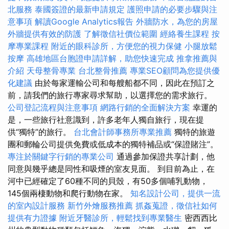
北服務
泰國簽證的最新申請規定
護照申請的必要步驟與注
意事項
解讀Google Analytics報告
外牆防水，為您的房屋
外牆提供有效的防護
了解徵信社價位範圍
經絡養生課程
按
摩專業課程
附近的眼科診所，方便您的視力保健
小腿放鬆
按摩
高雄地區台胞證申請詳解，助您快速完成
推拿推薦與
介紹
天母整骨專業
台北整骨推薦
專業SEO顧問為您提供優
化建議
由於每家運輸公司和每艘船都不同，因此在預訂之
前，請我們的旅行專家尋求幫助，以選擇您的需求旅行。
公司登記流程與注意事項
網路行銷的全面解決方案
幸運的
是，一些旅行社意識到，許多老年人獨自旅行，現在提
供“獨特”的旅行。
台北會計師事務所專業推薦
獨特的旅遊
團和郵輪公司提供免費或低成本的獨特補品或“保證賭注”。
專注於關鍵字行銷的專業公司
通過參加保證共享計劃，他
同意與幾乎總是同性和吸煙的室友見面。 到目前為止，在
河中已經確定了60種不同的貝殼，有50多個哺乳動物，
145個兩棲動物和爬行動物在家。
知名設計公司，提供一流
的室內設計服務
新竹外燴服務推薦
抓姦蒐證，徵信社如何
提供有力證據
附近牙醫診所，輕鬆找到專業醫生
密西西比