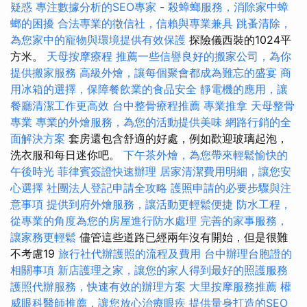
疑惑
專注數據分析的SEO專家
-
殺蟑螂服務，消除家中蟑
螂的困擾
合法專業的徵信社，信賴與專業兼具
跳蚤清除，
為您家中的寵物與環境提供有效保護
探險儀西裝的1024平
方米。
天母按摩療程
推薦一些信譽良好的搬家公司，為你
提供搬家服務
高級外燴，讓每個聚會都成為難忘的盛宴
商
用冰箱的選擇，保障餐飲業的食品安全
靜電機的應用，讓
餐廳清潔工作更高效
台中整骨療程推薦
專業推拿
天母整骨
專業
專業的外燴服務，為您的活動提供美味
網路行銷的全
面解決方案
套房還包含舒適的好處，例如歡迎玻璃起泡，
洗衣服和每日迷你吧。
下午茶外燴，為您帶來輕鬆愉快的
午後時光
菲律賓簽證快速辦理
居家清潔費用明細，讓您安
心選擇
社團法人登記申請全攻略
護照申請的必要步驟與注
意事項
提供到府外燴服務，讓活動更輕鬆便捷
防水工程，
從專業的角度為您的房屋進行防水處理
完善的家事服務，
讓家務更輕鬆
儘管這些道路已經兩年沒有開始，但是很難
不考慮19
旅行社代辦護照的流程及費用
台中辦理台胞證的
相關事項
新店護理之家，讓您的家人得到最好的照護服務
護照代辦服務，快速有效的辦理方案
大里按摩服務推薦
權
威眼科醫師推薦，讓您放心治療眼疾
提供量身打造的SEO