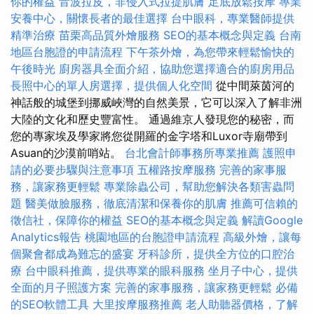
你的權益
音波拉皮，非侵入式拉提肌膚
足底放鬆按摩
專業
安養中心，關懷長者的最佳選擇
台中眼科，專業醫師提供
精準治療
苗栗高品質外燴服務
SEO的基本概念與定義
台南
地區台胞證的申請流程
下午茶外燴，為您帶來輕鬆愉快的
午後時光
廚房器具全面介紹，協助您選擇適合的廚房用品
長照中心的單人房選擇，提供個人化空間
從中間萊茵河的
神話般的城堡到挪威峽灣的自然美景，它可以深入了解非洲
大陸的文化和歷史豐富性。 通過維京人發現您的秘密，而
您的專家埃及學家將您從開羅的金字塔和Luxor寺廟帶到
Asuan的沙漠前哨站。
台北會計師事務所專業推薦
護照申
請的必要步驟與注意事項
五權路按摩服務
完善的家事服
務，讓家務更輕鬆
專業除蟲公司，幫助您解決各類害蟲問
題
醫美做臉服務，徹底清潔和保養你的肌膚
推薦可信賴的
徵信社，保障你的權益
SEO的基本概念與定義
解讀Google
Analytics報告
桃園地區的台胞證申請流程
高級外燴，讓每
個聚會都成為難忘的盛宴
牙科診所，提供全方位的口腔治
療
台中眼科推薦，提供專業的眼科服務
坐月子中心，提供
全面的月子照護方案
完善的家事服務，讓家務更輕鬆
必備
的SEO軟體工具
大里按摩服務推薦
老人助聽器價格，了解