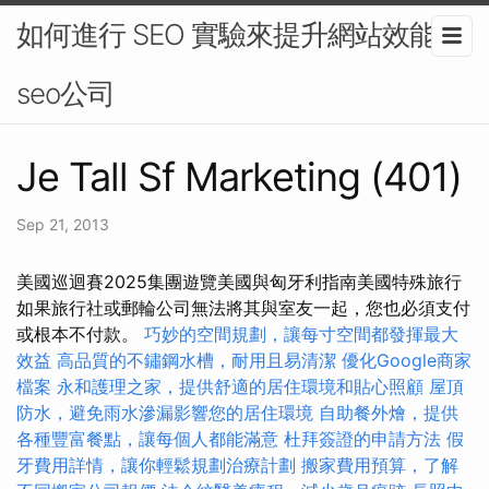
如何進行 SEO 實驗來提升網站效能-
seo公司
Je Tall Sf Marketing (401)
Sep 21, 2013
美國巡迴賽2025集團遊覽美國與匈牙利指南美國特殊旅行
如果旅行社或郵輪公司無法將其與室友一起，您也必須支付
或根本不付款。
巧妙的空間規劃，讓每寸空間都發揮最大
效益
高品質的不鏽鋼水槽，耐用且易清潔
優化Google商家
檔案
永和護理之家，提供舒適的居住環境和貼心照顧
屋頂
防水，避免雨水滲漏影響您的居住環境
自助餐外燴，提供
各種豐富餐點，讓每個人都能滿意
杜拜簽證的申請方法
假
牙費用詳情，讓你輕鬆規劃治療計劃
搬家費用預算，了解