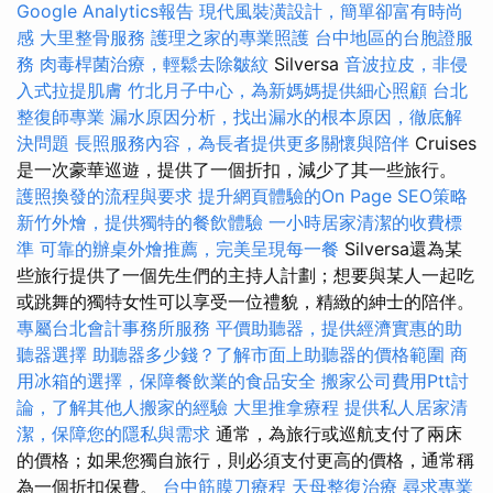
Google Analytics報告
現代風裝潢設計，簡單卻富有時尚
感
大里整骨服務
護理之家的專業照護
台中地區的台胞證服
務
肉毒桿菌治療，輕鬆去除皺紋
Silversa
音波拉皮，非侵
入式拉提肌膚
竹北月子中心，為新媽媽提供細心照顧
台北
整復師專業
漏水原因分析，找出漏水的根本原因，徹底解
決問題
長照服務內容，為長者提供更多關懷與陪伴
Cruises
是一次豪華巡遊，提供了一個折扣，減少了其一些旅行。
護照換發的流程與要求
提升網頁體驗的On Page SEO策略
新竹外燴，提供獨特的餐飲體驗
一小時居家清潔的收費標
準
可靠的辦桌外燴推薦，完美呈現每一餐
Silversa還為某
些旅行提供了一個先生們的主持人計劃；想要與某人一起吃
或跳舞的獨特女性可以享受一位禮貌，精緻的紳士的陪伴。
專屬台北會計事務所服務
平價助聽器，提供經濟實惠的助
聽器選擇
助聽器多少錢？了解市面上助聽器的價格範圍
商
用冰箱的選擇，保障餐飲業的食品安全
搬家公司費用Ptt討
論，了解其他人搬家的經驗
大里推拿療程
提供私人居家清
潔，保障您的隱私與需求
通常，為旅行或巡航支付了兩床
的價格；如果您獨自旅行，則必須支付更高的價格，通常稱
為一個折扣保費。
台中筋膜刀療程
天母整復治療
尋求專業