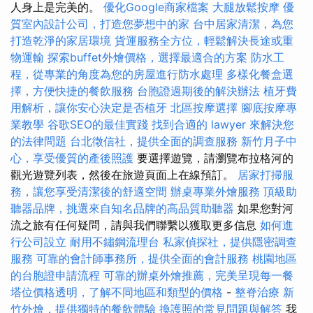
人身上是完美的。
優化Google商家檔案
大腿放鬆按摩
優
質室內設計公司，打造您夢想中的家
台中居家清潔，為您
打造乾淨的家居環境
貨運服務全方位，輕鬆解決長途或重
物運輸
探索buffet外燴價格，選擇最適合的方案
防水工
程，從專業的角度為您的房屋進行防水處理
多樣化餐盒選
擇，方便快捷的餐飲服務
台胞證過期後的解決辦法
植牙費
用解析，讓你安心決定是否植牙
北區按摩選擇
腳底按摩專
業教學
谷歌SEO的最佳實踐
找到合適的 lawyer 來解決您
的法律問題
台北徵信社，提供全面的調查服務
新竹月子中
心，享受優質的產後照護
要選擇遊覽，請瀏覽布拉格河的
觀光遊覽列表，然後在旅遊頁面上在線預訂。
居家打掃服
務，讓您享受清潔後的舒適空間
辦桌專業外燴服務
頂級助
聽器品牌，挑選來自知名品牌的高品質助聽器
如果您對河
流之旅有任何疑問，請與我們聯繫以獲取更多信息
如何進
行公司設立
耐用不鏽鋼流理台
私家偵探社，提供隱密調查
服務
可靠的會計師事務所，提供全面的會計服務
桃園地區
的台胞證申請流程
可靠的辦桌外燴推薦，完美呈現每一餐
塔位價格透明，了解不同地區和類型的價格
-
整脊治療
新
竹外燴，提供獨特的餐飲體驗
換護照的常見問題與解答
我