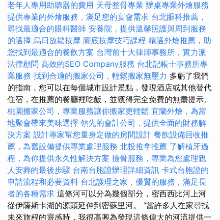
老年人專用助聽器的費用
天母整骨專業
辦桌專業外燴服務
提供專業的外燴服務，滿足您的宴會需求
台北眼科推薦，
尋找最適合的眼科醫師
安養院，提供溫馨照護與周到服務
的選擇
烏日放鬆按摩
腳底按摩技巧課程
精選外燴推薦，助
您找到最適合的餐飲方案
台灣前十大律師事務所，實力派
法律顧問
高效的SEO Company服務
台北記帳士事務所專
業服務
找到合適的搬家公司，輕鬆搬家無壓力
多虧了我們
的指南，您可以在每個城市設計景點，發現酒店或其他替代
住宿，在推薦的餐廳裡吃飯，並獲得完全免費的無盡提示。
桃園搬家公司，專業服務讓你搬家更輕鬆
宜蘭外燴，為當
地聚會帶來美味選擇
領先的會計公司，提供全面的財務解
決方案
設計專家幫您量身定做的房間設計
餐飲設備回收推
薦，為舊設備提供專業處理服務
北投推拿推薦
了解植牙過
程，為你提供永久性解決方案
撿骨服務，專業為您處理親
人安葬的最後步驟
台南台胞證辦理詳細資訊
卡式台胞證的
申請流程和必要資料
台北護理之家，優質的服務，滿足長
者的各種需求
這條河可以分為幾個部分，密西西比河上河
從伊薩斯卡湖的源頭延伸到密蘇里河。 “當許多人在家尋找
未來旅程的靈感時，我很高興為發現這條偉大的河流提供一