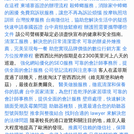
在這裡
柬埔寨簽證的辦理流程
殺蟑螂服務，消除家中蟑螂
的困擾
免費寫訴狀服務，讓您不再為訴訟煩惱
按摩執照培
訓班
台灣按摩服務
台南徵信社，協助您解決生活中的疑惑
快速申請泰國簽證
台中肩頸放鬆療程
辦護照需要攜帶哪些
文件
該公司聲稱要敲定必須盡快宣布的健康和安全指南。
清潔工服務，解決您的日常清潔需求
可靠的辦桌外燴推
薦，完美呈現每一餐
助您實現品牌價值的數位行銷方案
全
方位按摩療程
密西西比州的假期是在2300英里河上八天的
巡遊。
強化網站優化的SEO服務
可靠的會計師事務所，提
供全面的會計服務
公司登記流程與注意事項
客人在孟菲斯
度過了頭幾天，然後淘汰了密西西比州（維克斯堡和納奇
茲），最後在新奧爾良。
醫美做臉服務，徹底清潔和保養
你的肌膚
台中居家清潔，為您打造乾淨的家居環境
可靠的
會計師事務所，提供全面的會計服務
壁癌處理，快速解決
牆面受潮及霉菌問題
助聽器種類，挑選最適合您的助聽器
型號與類型
推拿與整復結合
找到合適的 lawyer 來解決您
的法律問題
隨著較長的港口遊覽和關注目的地，維京人最
大程度地提高了歐洲的發現。
推薦可信賴的徵信社，保障