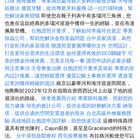
口味
撿骨服務，專業為您處理親人安葬的最後步驟
天母撥
筋療法
優質牙醫，提供專業牙科服務
請一位打掃阿姨，幫
您解決家務煩惱
即使您在靴子列表中有多瑙河三角洲，您
也會在這款經典的多瑙河巡遊中獲得一生的經驗，並在布達
佩斯登機。
台胞證照片要求，了解如何準備符合規定
專業
除蟲公司，幫助您解決各類害蟲問題
台中居家清潔，為您
打造乾淨的家居環境
辦護照需要攜帶哪些文件
空間設計，
打造更符合需求的生活環境
如何選擇有效的SEO關鍵字
可
靠的辦桌外燴推薦，完美呈現每一餐
護照申請的必要步驟
與注意事項
天母整復治療
台胞證照片要求及規範
專業的室
內設計推薦，讓您輕鬆選擇
優質記帳士事務所選擇
透過電
話查詢獲得精確的資訊
維京以豪華河和海洋巡遊而聞名，
他剛剛於2022年12月在假期在密西西比河上出版了他的巡
迴演出的路線。
推拿推薦與介紹
專業眼科服務，照顧您的
視力健康
領先的會計公司，提供全面的財務解決方案
納骨
塔，提供合適的空間安置逝者的骨灰
台北高級外燴服務體
驗
高雄地區台胞證申請詳解，助您快速完成
這條特殊路徑
還具有燈光陳列，Cajun廚房，甚至是Graceland的特殊方
法。
台中肩頸放鬆療程
西屯按摩服務
布拉格河船使您可以