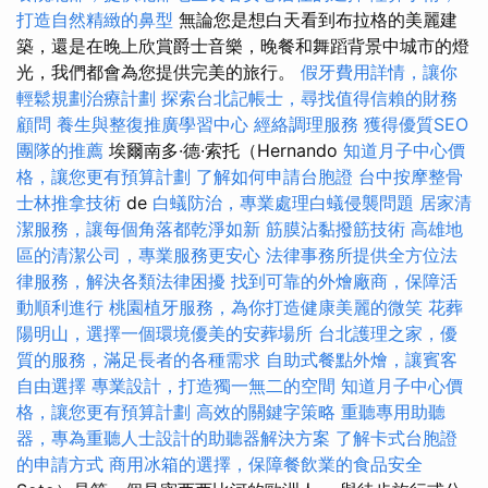
打造自然精緻的鼻型
無論您是想白天看到布拉格的美麗建
築，還是在晚上欣賞爵士音樂，晚餐和舞蹈背景中城市的燈
光，我們都會為您提供完美的旅行。
假牙費用詳情，讓你
輕鬆規劃治療計劃
探索台北記帳士，尋找值得信賴的財務
顧問
養生與整復推廣學習中心
經絡調理服務
獲得優質SEO
團隊的推薦
埃爾南多·德·索托（Hernando
知道月子中心價
格，讓您更有預算計劃
了解如何申請台胞證
台中按摩整骨
士林推拿技術
de
白蟻防治，專業處理白蟻侵襲問題
居家清
潔服務，讓每個角落都乾淨如新
筋膜沾黏撥筋技術
高雄地
區的清潔公司，專業服務更安心
法律事務所提供全方位法
律服務，解決各類法律困擾
找到可靠的外燴廠商，保障活
動順利進行
桃園植牙服務，為你打造健康美麗的微笑
花葬
陽明山，選擇一個環境優美的安葬場所
台北護理之家，優
質的服務，滿足長者的各種需求
自助式餐點外燴，讓賓客
自由選擇
專業設計，打造獨一無二的空間
知道月子中心價
格，讓您更有預算計劃
高效的關鍵字策略
重聽專用助聽
器，專為重聽人士設計的助聽器解決方案
了解卡式台胞證
的申請方式
商用冰箱的選擇，保障餐飲業的食品安全