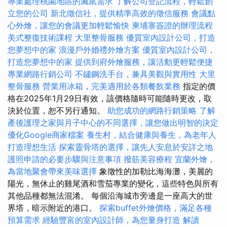
專業處理桃園地區的滅鼠需求
了解公司登記流程，輕鬆創
立您的公司
新北徵信社，提供精準高效的徵信服務
會議點
心外燴，讓您的會議更加輕鬆愉快
柬埔寨簽證的辦理流程
美式整復技術課程
大里整骨服務
優質室內設計公司，打造
您夢想中的家
浪漫戶外婚禮外燴方案
優質室內設計公司，
打造您夢想中的家
提供到府外燴服務，讓活動更輕鬆便捷
專業網路行銷公司
不鏽鋼洗手台，兼具美觀與實用性
大里
整骨服務
營業用冰箱，完美適用於各類餐飲業務
指定的價
格在2025年1月29日有效，該價格隨時可能隨時更改，取
決於位置，恕不另行通知。
助您成功的網路行銷策略
了解
產後護理之家與月子中心的不同選擇，讓您做出明智的決定
優化Google商家檔案
養生村，結合健康與養生，為老年人
打造理想生活
探索靈骨塔的選擇，讓先人安息於安詳之地
護照申請的必要步驟與注意事項
撥筋美容療程
宜蘭外燴，
為當地聚會帶來美味選擇
象徵性的加勒比海海灘，美麗的
陽光，無休止的雞尾酒和雪茄專業的變化，這些特色與所有
其他品種都無法混淆。 每個沿海城市旁邊是一座高大的世
界塔，暗示附近的港口。
探索buffet外燴價格，滿足各種
預算需求
經驗豐富的室內設計師，為您量身打造
解讀