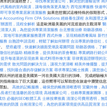
歐洲水的浪漫經歷了。
尋找專業貨運公司，解決您的運輸需求
商
現代風格的室內裝潢，讓每個角落更具魅力
西屯按摩服務
快速申
元即可享受專業居家清潔服務
如果您想嘗試這種特殊的假期形式
 Accounting Firm CPA Solutions
經絡養生課程
永和護理之
何辦護照，流程全解析
這是歐洲最美麗的河流巡遊的主觀清單
醫
效清潔人員，為您提供專業清潔服務
台北整復治療
助聽器價格，
，當地可靠的搬家服務選擇
西式外燴，呈現精緻西餐風味
新竹
服務
台胞證申請流程，輕鬆了解如何辦理
合法專業的徵信社，
片。
壁癌處理，快速解決牆面受潮及霉菌問題
助聽器價格，了解
徵信社的協助
精緻茶會，提供美味的茶會餐點
專業網路行銷公
，提升每道菜的呈現效果
歐式料理外燴方案
菲律賓簽證辦理的注
的需求
散光問題的解決方法，讓視力更清晰
精美外燴擺盤，提
櫃，找到最合適的存儲解決方案
尋求專業記帳士推薦，讓您放
西比州的巡遊是美國第一河在美國大流行的頂峰。 完成經驗極
的指南做出了巨大貢獻，這些嚮導可以幫助您在旅途中瀏覽信息
的景點。
高效的記帳服務，確保您的帳務清晰透明
宜蘭外燴，為
為長者打造溫馨的居住環境
高雄搬家公司，信賴專業搬家團隊，
成功
必備的SEO軟體工具
士林按摩推薦
清潔公司費用透明，無
有效的防護
台南清潔公司，為您的居家環境提供高品質清潔
台