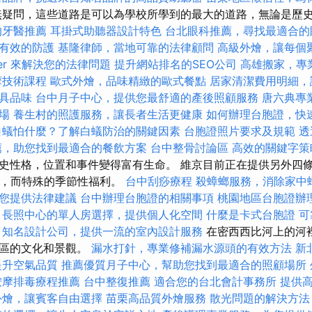
疑問，這些道路是可以為學校所學到的最大的道路，無論是歷
的牙醫推薦
耳掛式助聽器設計特色
台北眼科推薦，尋找最適合的
有效的防護
基隆律師，當地可靠的法律顧問
高級外燴，讓每個
yer 來解決您的法律問題
提升網站排名的SEO公司
高雄搬家，專
摩技術課程
歐式外燴，品味精緻的歐式餐點
居家清潔費用明細，
具品味
台中月子中心，提供您最舒適的產後照顧服務
唐六典專
場
養生村的照護服務，讓長者生活更健康
如何辦理台胞證，快
白蟻怕什麼？了解白蟻防治的關鍵因素
台胞證照片要求及規範
透
薦，助您找到最適合的餐飲方案
台中整骨討論區
高效的關鍵字策
史性格，位置和事件變得富有生命。 維京目前正在提供另外四
船，而特殊的季節性福利。
台中刮痧療程
殺蟑螂服務，消除家中
您提供法律建議
台中辦理台胞證的相關事項
桃園地區台胞證辦
長照中心的單人房選擇，提供個人化空間
什麼是卡式台胞證
可
知名設計公司，提供一流的室內設計服務
在密西西比河上的河
地區的文化和景觀。
漏水打針，專業修補漏水源頭的有效方法
新
提升空氣品質
推薦優質月子中心，幫助您找到最適合的照顧場所
按摩排毒療程推薦
台中整復推薦
適合您的台北會計事務所
提供
外燴，讓賓客自由選擇
苗栗高品質外燴服務
散光問題的解決方法