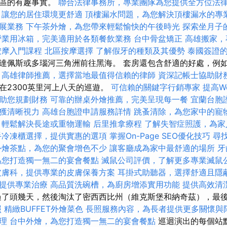
地區的有趣事實。
聯合法律事務所，專業團隊為您提供全方位法
，讓您的居住環境更舒適
頂樓漏水問題，為您解決頂樓漏水的專
展業務
下午茶外燴，為您帶來輕鬆愉快的午後時光
探索坐月子
營業用冰箱，完美適用於各類餐飲業務
台中骨盆矯正
高雄搬家，
按摩入門課程
北區按摩選擇
了解假牙的種類及其優勢
泰國簽證
達佩斯或多瑙河三角洲前往黑海。 套房還包含舒適的好處，例
。
高雄律師推薦，選擇當地最值得信賴的律師
資深記帳士協助財
在2300英里河上八天的巡遊。
可信賴的關鍵字行銷專家
提高Wo
助您規劃財務
可靠的辦桌外燴推薦，完美呈現每一餐
宜蘭台胞
獲清晰視力
高雄台胞證申請服務詳情
跳蚤清除，為您家中的寵
，輕鬆解決長途或重物運輸
后里推拿療程
了解失智症照護，為家
手冷凍櫃選擇，提供實惠的選項
掌握On-Page SEO優化技巧
尋
外燴茶點，為您的聚會增色不少
讓客廳成為家中最舒適的場所
牙
為您打造獨一無二的宴會餐點
滅鼠公司評價，了解更多專業滅鼠
皮膚科，提供專業的皮膚保養方案
耳掛式助聽器，選擇舒適且隱
提供專業治療
高品質洗碗槽，為廚房增添實用功能
提供高效清
了頭幾天，然後淘汰了密西西比州（維克斯堡和納奇茲），最
照
精緻BUFFET外燴菜色
長照服務內容，為長者提供更多關懷與
理
台中外燴，為您打造獨一無二的宴會餐點
巡迴演出的每個站