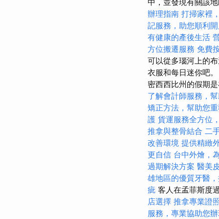
中，並發現有關該
辦理指南
打掃家裡
記服務，助您順利開
有健康的產後生活
方位搬遷服務
免費
可以從多瑙河上的布
衣服和每日迷你吧
密西西比州的假期是
了解會計師服務，幫
矯正方法，幫助您重
護
貨運服務全方位
推拿與整骨結合
二
改善環境
提供精緻
更自信
台中外燴，
過期解決方案
醫美
雄地區的優質牙醫，
疵
客人在孟菲斯度過
店選擇
推拿專業證
服務，專業協助您辦