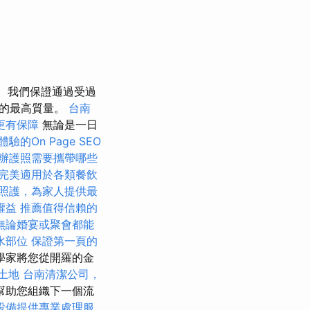
我們保證通過受過
遊的最高質量。
台南
更有保障
無論是一日
驗的On Page SEO
辦護照需要攜帶哪些
完美適用於各類餐飲
照護，為家人提供最
權益
推薦值得信賴的
無論婚宴或聚會都能
水部位
保證第一頁的
學家將您從開羅的金
土地
台南清潔公司，
幫助您組織下一個流
設備提供專業處理服