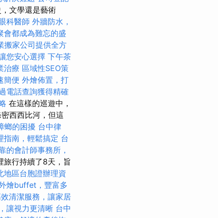
史，文學還是藝術
眼科醫師
外牆防水，
聚會都成為難忘的盛
業搬家公司提供全方
讓您安心選擇
下午茶
業治療
區域性SEO策
速簡便
外燴佈置，打
過電話查詢獲得精確
略
在這樣的巡遊中，
條密西西比河，但這
蟑螂的困擾
台中律
理指南，輕鬆搞定
台
靠的會計師事務所，
裡旅行持續了8天，旨
北地區台胞證辦理資
外燴buffet，豐富多
高效清潔服務，讓家居
，讓視力更清晰
台中