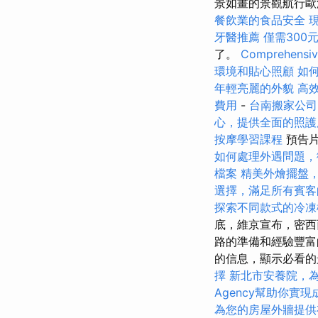
景如畫的景觀航行
餐飲業的食品安全
牙醫推薦
僅需300
了。
Comprehensive
環境和貼心照顧
如
年輕亮麗的外貌
高
費用
-
台南搬家公司
心，提供全面的照護
按摩學習課程
預告
如何處理外遇問題，
檔案
精美外燴擺盤
選擇，滿足所有賓客
探索不同款式的冷凍
底，維京宣布，密西
路的準備和經驗豐富
的信息，顯示必看
擇
新北市安養院，
Agency幫助你實現
為您的房屋外牆提供