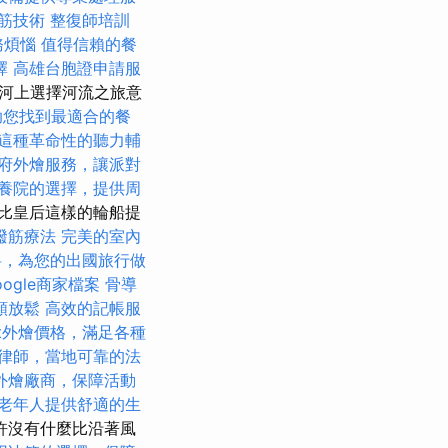
筋技術
整復師培訓
務煩惱
值得信賴的餐
擇
高雄台胞證申請服
西比河上選擇河流之旅意
助您找到最適合的餐
這種革命性的聽力輔
府外燴服務，讓派對
養院的選擇，提供周
比皇后這樣的輪船提
撥筋療法
完美的室內
料，為您的出國旅行做
ogle商家檔案
骨導
頸放鬆
高效的記帳服
fet外燴價格，滿足各種
律師，當地可靠的法
外燴廠商，保障活動
老年人提供舒適的生
許沒有什麼比沿著風