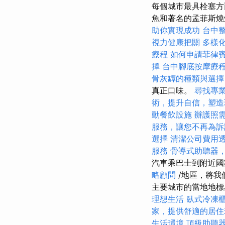
每個城市最具栓塞方面
魚和著名的孟菲斯
助你實現成功
台中
視力健康把關
多樣
療程
如何申請菲律
擇
台中腳底按摩療
骨灰罈的種類與選擇
真正口味。
尋找專
術，提升自信，塑造
動餐飲設施
辦護照
服務，讓您不再為訴
選擇
清潔公司費用
服務
骨導式助聽器
汽車乘巴士到附近
略顧問
/地區，將我
主要城市的當地地標
理想生活
臥式冷凍
家，提供舒適的居住
生活環境
頂級助聽