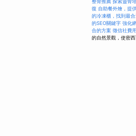
整骨推薦
探索靈骨
復
自助餐外燴，提
的冷凍櫃，找到最合
的SEO關鍵字
強化網
合的方案
徵信社費
的自然景觀，使密西