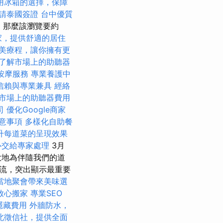
用冰箱的選擇，保障
請泰國簽證
台中優質
，那麼該瀏覽要約
家，提供舒適的居住
美療程，讓你擁有更
了解市場上的助聽器
按摩服務
專業養護中
信賴與專業兼具
經絡
市場上的助聽器費用
司
優化Google商家
意事項
多樣化自助餐
升每道菜的呈現效果
心交給專家處理
3月
大地為伴隨我們的道
流，突出顯示最重要
當地聚會帶來美味選
放心搬家
專業SEO
隱藏費用
外牆防水，
北徵信社，提供全面