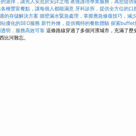
塔的選擇，讓先人安息於安詳之地
產後護理專業服務，為您提供
供各種豐富餐點，讓每個人都能滿意
牙科診所，提供全方位的口
適的存儲解決方案
牆壁漏水緊急處理，掌握應急修復技巧，減
站優化的SEO服務
新竹外燴，提供獨特的餐飲體驗
探索buff
用透明，服務高效可靠
這條路線穿過了多個河濱城市，充滿了歷
西比河難忘。