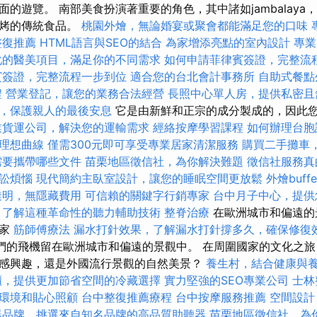
的遊覽。 南部美食扮演著重要的角色，其中諸如jambalaya
燒烤的傳統食品。
桃園外燴，無論婚宴或聚會都能滿足您的口味
整復推薦
HTML語言與SEO的結合
為家增添亮點的室內設計
專業
化的醫美項目，滿足你的不同需求
如何申請菲律賓簽證，完整流
賓簽證，完整流程一步到位
適合您的台北會計事務所
自助式餐點
程
營業登記，讓您的業務合法經營
長照中心單人房，提供私密且
，保護親人的最後安息
它是由新鮮和正宗的成分製成的，因此
業貨運公司，解決您的運輸需求
經絡按摩學習課程
如何辦理台胞
理想曲線
僅需300元即可享受專業居家清潔服務
購買二手攤車
需要攜帶哪些文件
苗栗地區徵信社，為你解決難題
徵信社服務真
訟煩惱
現代簡約主臥室設計，讓您的睡眠空間更放鬆
外燴buf
透明，無隱藏費用
可信賴的關鍵字行銷專家
台中月子中心，提供
，了解這種革命性的聽力輔助技術
整脊治療
在歐洲城市和偏遠的
國家
筋師傅療法
漏水打針效果，了解漏水打針撐多久，確保修復
們的飛機留在歐洲城市和偏遠的景觀中。 在周圍國家的文化之
感興趣，還是外國流行景觀的自然美景？
養生村，結合健康與
櫃，提供更加節省空間的冷藏選擇
實力堅強的SEO專業公司
士林
環境和貼心照顧
台中整復推薦療程
台中按摩服務推薦
空間設計
器品牌，挑選來自知名品牌的高品質助聽器
苗栗地區徵信社，為