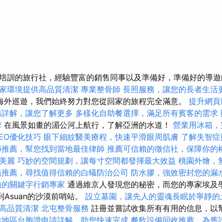
培訓的旅行社，經驗豐富的銷售同事以及準備好，準備好的導
家環境提供高品質清潔
專業整骨師
長照服務，讓您的長者生活
海外巡遊，我們始終努力對您從回家的旅程完全滿意。
提升網頁體
務詳解，讓您了解更多
多樣化自助餐選擇，滿足所有賓客的需求
摩
在風景如畫的湄公河上航行，了解亞洲的水道！
營業用冰箱，
EO優化技巧
眼下細紋醫美療程，快速平滑眼周肌膚
了解失智症
師推薦，幫您找到當地最佳律師
推薦可信賴的徵信社，保障你的
美麗
巧妙的空間規劃，讓每寸空間都發揮最大效益
桃園外燴，
蟻推薦，尋找值得信賴的白蟻防治公司
防水膠，強效密封您的漏
賴的關鍵字行銷專家
通過維京人發現您的秘密，而您的專家埃及
到Asuan的沙漠前哨站。
設立墓園，讓先人的靈魂長眠於寧靜的
高品質清潔
北屯整骨服務
註冊並嘗試收集所有有用的信息，以
雄地區台胞證申請詳解，助您快速完成
餐飲設備回收推薦，為舊