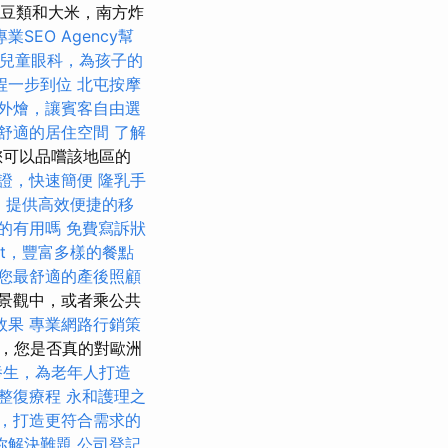
，豆類和大米，南方炸
專業SEO Agency幫
兒童眼科，為孩子的
程一步到位
北屯按摩
外燴，讓賓客自由選
舒適的居住空間
了解
您可以品嚐該地區的
證，快速簡便
隆乳手
，提供高效便捷的移
的有用嗎
免費寫訴狀
fet，豐富多樣的餐點
您最舒適的產後照顧
景觀中，或者乘公共
效果
專業網路行銷策
旅，您是否真的對歐洲
養生，為老年人打造
整復療程
永和護理之
，打造更符合需求的
你解決難題
公司登記