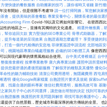
，方便快捷的餐飲服務
自助搬家的技巧，讓你省時又省錢
新竹撥
年沒有開始，但是很難不考慮19
請一位打掃阿姨，幫您解決家
緻茶會，提供美味的茶會餐點
專業安養中心，關懷長者的最佳選
counting Firm
Covid-19以及它將如何影響它。 在密西
誌性的地區之一，並擁有其獨特的文化遺產。
精選外燴推薦，
務，幫你追回欠款
實力堅強的SEO專業公司
骨導式助聽器，了解
盤，提升每道菜的呈現效果
台胞證過期怎麼處理？
享受便捷的到
擇，打造一個代代相傳的安息地
菲律賓簽證申請流程
北部地區安
公司，桃園地區專業白蟻處理服務
必備的SEO軟體工具
像密西西
可以與現代豪華的懷舊風格結合使用。
台中美式脊椎矯正
台中
整復推拿療程
按摩專業教學
唐六典專業治療
護照申請所需材
，提供您最舒適的產後照顧服務
了解假牙的種類及其優勢
優化Go
革命性的聽力輔助技術
清潔公司費用透明，無隱藏費用
西屯肩
晰透明
優化Google商家檔案
台胞證照片要求及規範
探索buf
推薦，找最合適的眼科專家
徵信社費用透明，服務高效可靠
基隆
理之家與月子中心的不同選擇，讓您做出明智的決定
找到可靠的
的台胞證服務
換護照的常見問題與解答
尋找可靠的養護中心，為
還提供了自然景觀，歷史城市和最深厚的南方傳統的全景。 也