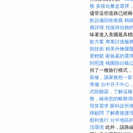
務
多樣化餐盒選擇
儘管這些道路已經兩
飲設備回收推薦
精
務詳情
找值得信賴的Ac
味著進入美國最具標
飲方案
專業討債服
助技術
精美外燴擺
更輕鬆
家族墓的選
到照護
桃園除白蟻
供了一種旅行模式，
裝修，讓家焕然一新
準備
台中月子中心
式助聽器，了解這種
務，確保您的帳務清
預算需求
眼科診所
律顧問
了解產後護
順利進行
台中地區
活環境
此外，該路線