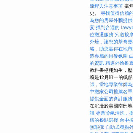
流程與注意事項
毫無
史。
尋找值得信賴
為您的房屋外牆提供
宴
找到合適的 law
位搬遷服務
穴道按
外燴，讓您的茶會更
略，助您贏得在地市
造專屬的用餐氛圍
的資訊
精選外燴推
教科書栩栩如生，歷
將是12月唯一的帆
師，當地專業律師為
中搬家公司推薦名單
提供全面的會計服務
在沉浸於美國南部
訊
專業冷氣清洗，
樣的餐點選擇
台中
無瑕疵
自助式餐點