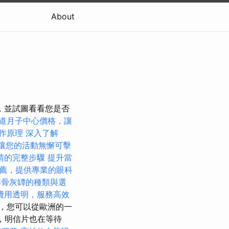
About
，並試圖看看您是否
道月子中心價格，讓
作原理
深入了解
讓您的活動無懈可擊
請的完整步驟
提升當
薦，提供專業的眼科
解骨灰罈的種類與選
費用透明，服務高效
，您可以從歐洲的一
，明信片也在等待