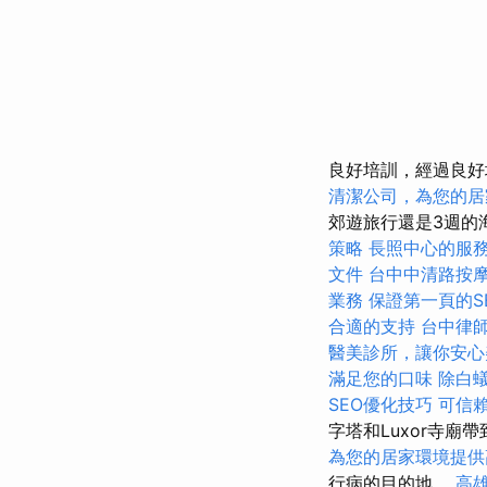
良好培訓，經過良好
清潔公司，為您的居
郊遊旅行還是3週的
策略
長照中心的服
文件
台中中清路按
業務
保證第一頁的S
合適的支持
台中律
醫美診所，讓你安心
滿足您的口味
除白
SEO優化技巧
可信
字塔和Luxor寺廟帶
為您的居家環境提供
行病的目的地。
高