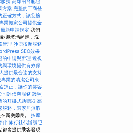
律服務
高雄的台胞證
業方案
完整的工商登
的正確方式，讓您擁
專業搬家公司提供全
的最新申請規定
我們
如歡迎玻璃起泡，洗
務管理
沙鹿按摩服務
rdPress SEO效果
證的申請與辦理
近視
物與環境提供有效保
人提供最合適的支持
找專業的清潔公司來
齒矯正，讓你的笑容
公司評價與服務
護照
蔽的耳掛式助聽器
高
潔服務，讓家居無瑕
後在新奧爾良。
按摩
陪伴
旅行社代辦護照
點都會提供乘客發現