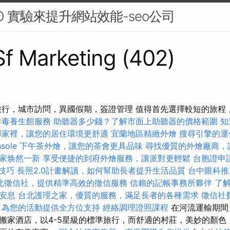
O 實驗來提升網站效能-seo公司
 Sf Marketing (402)
行旅行，城市訪問，異國假期，簽證管理 值得首先選擇較短的旅程
排毒養生館服務
助聽器多少錢？了解市面上助聽器的價格範圍
知
掃家裡，讓您的居住環境更舒適
宜蘭地區精緻外燴
搜尋引擎的運
sole
下午茶外燴，讓您的茶會更具品味
尋找優質的外燴廠商，
家焕然一新
享受便捷的到府外燴服務，讓派對更輕鬆
台胞證申
O技巧
長照2.0計畫解讀，如何幫助長者提升生活品質
台中眼科推
北徵信社，提供精準高效的徵信服務
信賴的記帳事務所夥伴
了
安息
台北護理之家，優質的服務，滿足長者的各種需求
徵信社
，為您的活動提供全方位支持
經絡調理證照課程
在河流運輸期間
搬家酒店，以4-5星級的標準旅行，而舒適的村莊，美妙的顏色