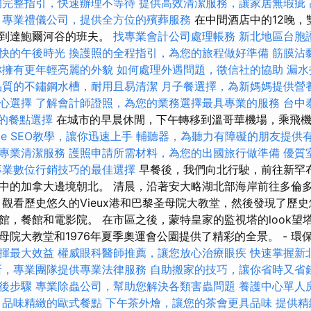
的完整指引，快速辦理不等待
提供高效清潔服務，讓家居無瑕疵
專業禮儀公司，提供全方位的殯葬服務
在中間酒店中的12晚，
後到達鮑爾河谷的班夫。
找專業會計公司處理帳務
新北地區台胞
快的午後時光
換護照的全程指引，為您的旅程做好準備
筋膜沾
你擁有更年輕亮麗的外貌
如何處理外遇問題，徵信社的協助
漏水
品質的不鏽鋼水槽，耐用且易清潔
月子餐選擇，為新媽媽提供營
心選擇
了解會計師證照，為您的業務選擇最具專業的服務
台中
樣的餐點選擇
在城市的早晨休閒，下午轉移到溫哥華機場，乘飛
gle SEO教學，讓你迅速上手
輔聽器，為聽力有障礙的朋友提供
專業清潔服務
護照申請所需材料，為您的出國旅行做準備
優質
專業數位行銷技巧的最佳選擇
早餐後，我們向北行駛，前往新罕
中的加拿大邊境朝北。 清晨，沿著安大略湖北部海岸前往多倫多
 觀看歷史悠久的Vieux港和巴黎圣母院大教堂，然後發現了歷
館，餐館和電影院。 在市區之後，蒙特皇家的監視塔的look望
母院大教堂和1976年夏季奧運會公園提供了精彩的全景。 - 環
揮最大效益
權威眼科醫師推薦，讓您放心治療眼疾
快速掌握新
所，專業團隊提供專業法律服務
自助搬家的技巧，讓你省時又省
後步驟
專業除蟲公司，幫助您解決各類害蟲問題
養護中心單人
，品味精緻的歐式餐點
下午茶外燴，讓您的茶會更具品味
提供精