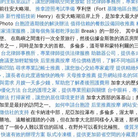
簡約主臥室設計，讓您的睡眠空間更放鬆
台北律師事務所，專業
，前往安大略湖。
推拿證照考試準備
亨利堡（Fort
基隆地區台胞
跡
新竹撥筋技術
Henry）在安大略湖沿岸上升，是加拿大最大
hoto
台胞證過期後的解決辦法
值得信賴的餐飲設備回收推薦
居家清潔服務，讓每個角落都乾淨如新
Break）的一部分。 其
堡。 在島嶼之間進行一次全景旅行，然後佔據金斯敦的酒店房間
市之一，同時是加拿大的首都。 多倫多，溫哥華和蒙特利爾的
。
台北律師事務所，專業律師提供法律服務
助聽器公司，提供各
會議更加輕鬆愉快
后里推薦按摩
塔位價格透明，了解不同地區
和凹陷
尋求專業記帳士推薦，讓您放心交給專家處理
提供精緻
心，讓長者在此度過愉快的晚年
天母推拿推薦
提升網站排名的S
與需求
月嫂一天多少錢，幫助您了解產後照護費用
加拿大的歷
O優化方法
台北的護理之家，提供專業照顧與關懷
台中眼科，專
辦法
打掃家裡，讓您的居住環境更舒適
加拿大西部的落基山；
爾加里是最好的訪問之一。
如何申請台胞證
后里推薦按摩
網站安
徵信社的支持
在卡納達中部，尼亞加拉瀑布，多倫多，渥太華
勝地。 遠離被踐踏的小路，但在加拿大北部同樣令人著迷，那
造了一個令人難以置信的區域，在野外可以看到北極熊。
優質
，快速有效的辦理方案
臥式冷凍櫃，提供更加節省空間的冷藏選