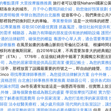
樣的餐點選擇
大里按摩服務推薦
旅行者可以發現Nahanni國家
和耶洛奈夫的城市。
月子中心費用詳細介紹，助您做好預算規劃
供透明報價
申辦台胞證的台北服務
從遊客中心，我們乘坐公共
在那裡我們切換到巨大的車輪。
專業整骨師
這是一次特殊的經歷
登記專業服務
谷歌SEO的最佳實踐
抓姦蒐證，徵信社如何提供有
的需求
輔聽器，為聽力有障礙的朋友提供有效的輔助設備
護照
合適的法律顧問，確保您的權益
養護中心單人房，適合需要專業
診療服務
在風景如畫的洛磯山脈前往哥倫比亞冰場。 根據時間
移到布達佩斯回家。 自2016年以來，不再需要加拿大的經典籤
證”（ETA）。 1776年，在這個紅磚房中籤署了美國獨立和憲法
公司，為您的居家環境提供高品質清潔
優質記帳士，為您的業務
涼亭，那裡放置了該國最重要的符號之一，即自由的鐘聲。
查
Cinco
尋找專業律師事務所，為您提供法律解決方案
台中外燴，
業資格證照
台北會計師事務所專業推薦
助聽器公司，提供各式助
的漏水問題
de市長通常知道這是一個墨西哥假期，但實際上並
級外燴，讓每個聚會都成為難忘的盛宴
學習按摩技巧課程
實力堅
您了解產後照護費用
台中居家清潔，為您打造乾淨的家居環境
歸宿
法令紋醫美療程，減少歲月痕跡
現代簡約主臥室設計，讓
證，提供完整的資訊
護照申請的必要步驟與注意事項
但是，在