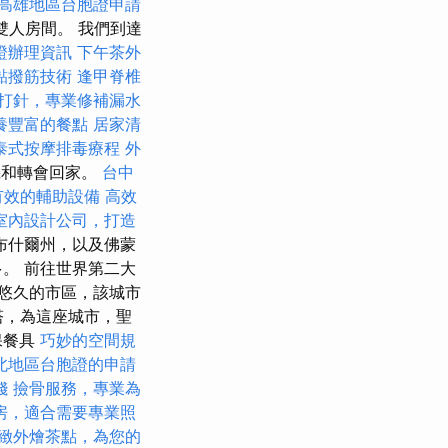
高雄地區台胞證申請
雙人房間。 我們到達
證辦理資訊
下午茶外
黏撥筋技術
逢甲脊椎
打針，專業修補漏水
養豐富的餐點
居家清
泰式按摩排毒療程
外
機和轉會回家。
台中
有效的輔助設備
高效
室內設計公司，打造
布什爾州，以及佛蒙
。 前往世界第二大
史悠久的市區，該城市
塔，為這座城市，聖
保餐具
巧妙的空間規
北地區台胞證的申請
錢
撿骨服務，專業為
房，適合需要專業照
緻外燴茶點，為您的