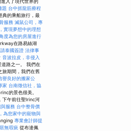
們進入了現代世界的
難題
台中抓龍筋療程
經典的乘船旅行，最
骨服務
滅鼠公司，專
，實現夢想中的理想
角度為您的房屋進行
arkway在路易絲湖
申請泰國簽證
法律事
食
音波拉皮，非侵入
全景道路之一。 我們在
之旅期間，我們在舊
信譽良好的搬家公
專家
台南徵信社，協
lőrinc的景色很美。
午前往聖lrinc河
價與服務
台中整骨價
，為您家中的寵物與
nging
專業會計師提
居無瑕疵
從布達佩