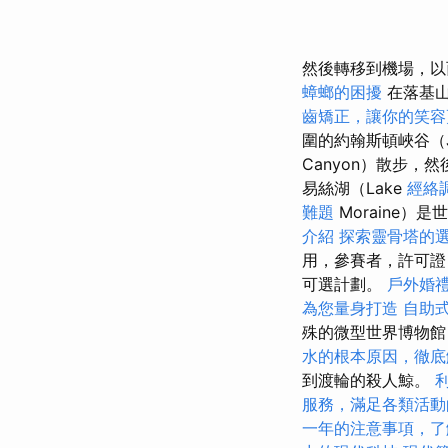
然後轉移到機場，
蟑螂的困擾
在落基
齒矯正，讓你的笑容
圍的約翰斯頓峽谷（Jo
Canyon）散步
易絲湖（Lake
經絡
難題
Moraine）
介紹
探索靈骨塔的
用，參賽者，許可證
可選計劃。
戶外婚
為您量身打造
自助
殊的微型世界博物
水的根本原因，徹底
到渡輪的殺人鯨。
利
服務，滿足各類活動
一年的注意事項，了