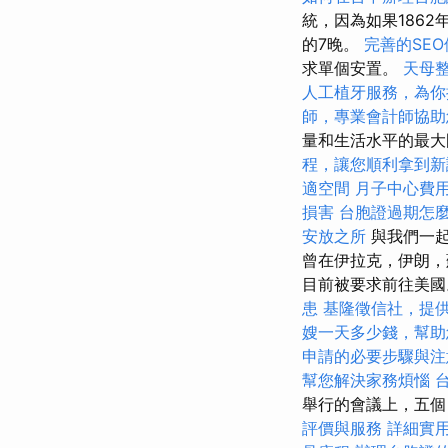
統，因為如果1862
的7晚。
完善的SE
求單個安置。
天母
人工植牙服務，為你
師，專業會計師協助
量和生活水平的最
程，讓您順利拿到新
適空間
月子中心費
損害
台胞證過期怎
安放之所
與我們一起
曾在伊拉克，伊朗，
目前被要求前往美
患
基隆徵信社，提
嫂一天多少錢，幫助
申請的必要步驟與注
幫您解決家務煩惱
舉行的會議上，五個
評價與服務
詳細實用