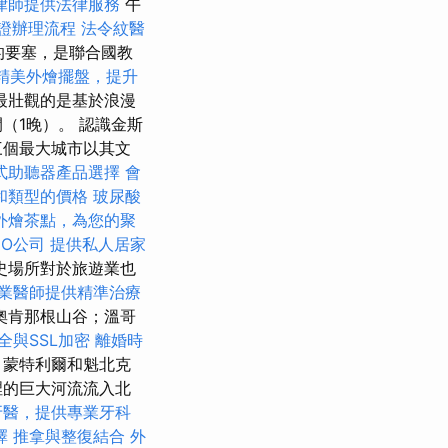
律師提供法律服務
午
證辦理流程
法令紋醫
的要塞，是聯合國教
精美外燴擺盤，提升
中最壯觀的是基於浪漫
（1晚）。 認識金斯
三個最大城市以其文
式助聽器產品選擇
會
和類型的價格
玻尿酸
外燴茶點，為您的聚
EO公司
提供私人居家
史場所對於旅遊業也
業醫師提供精準治療
奧肯那根山谷；溫哥
全與SSL加密
離婚時
，蒙特利爾和魁北克
裡的巨大河流流入北
牙醫，提供專業牙科
擇
推拿與整復結合
外