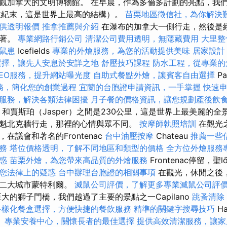
觀加拿大的文明博物館。 在早晨，作為多倫多計劃的亮點，我
世紀末，這是世界上最高的結構）。
苗栗地區徵信社，為你解決
供透明報價
推拿推薦與介紹
在瀑布的加拿大一側行走，然後是
哮著。
專業網路行銷公司
清潔公司費用透明，無隱藏費用
大里整
鼠患
Icefields
專業的外燴服務，為您的活動提供美味
居家設計
選擇，讓先人安息於安詳之地
舒壓技巧課程
防水工程，從專業的
EO服務，提升網站曝光度
自助式餐點外燴，讓賓客自由選擇
P
務，簡化您的創業過程
宜蘭的台胞證申請資訊，一手掌握
快速
服務，解決各類法律困擾
月子餐的價格資訊，讓您規劃產後飲
se）和賈斯珀（Jasper）之間是230公里，這是世界上最美麗的
魁北克牆行走，那裡的心情與眾不同。
按摩師執照培訓
在觀光
在議會和著名的Frontenac
台中油壓按摩
Chateau
推薦一些
務
塔位價格透明，了解不同地區和類型的價格
全方位外燴服務
惑
苗栗外燴，為您帶來高品質的外燴服務
Frontenac停留，聖
您法律上的疑惑
台中辦理台胞證的相關事項
在觀光，休閒之後，下
第二大城市蒙特利爾。
滅鼠公司評價，了解更多專業滅鼠公司評
大的獅子門橋，我們越過了主要的景點之一Capilano
跳蚤清除
多樣化餐盒選擇，方便快捷的餐飲服務
精準的關鍵字搜尋技巧
Ha
。
專業安養中心，關懷長者的最佳選擇
提供高效清潔服務，讓家