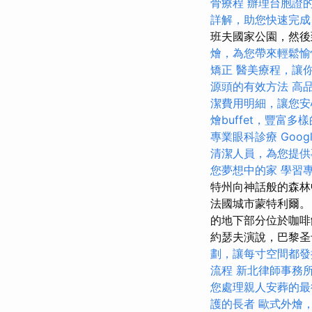
骨療程
辦理台胞證
詳解，助您快速完成
班夫國家公園，然
燴，為您帶來輕鬆愉
矯正
醫美療程，讓
源頭的有效方法
高
潔費用明細，讓您安
燴buffet，豐富多
專業眼科診療
Goo
清潔人員，為您提供
您夢想中的家
學習
特州向神話般的森林
法國城市蒙特利爾。
的地下部分位於咖啡
約瑟夫演說，巴黎圣
劃，讓每寸空間都發
流程
新北律師事務
您處理親人安葬的最
護的長者
歐式外燴