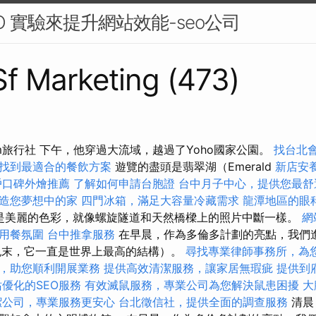
O 實驗來提升網站效能-seo公司
 Sf Marketing (473)
m旅行社 下午，他穿過大流域，越過了Yoho國家公園。
找台北
找到最適合的餐飲方案
遊覽的盡頭是翡翠湖（Emerald
新店安
戶口碑外燴推薦
了解如何申請台胞證
台中月子中心，提供您最舒
造您夢想中的家
四門冰箱，滿足大容量冷藏需求
龍潭地區的眼
它是美麗的色彩，就像螺旋隧道和天然橋樑上的照片中斷一樣。
網
用餐氛圍
台中推拿服務
在早晨，作為多倫多計劃的亮點，我們
紀末，它一直是世界上最高的結構）。
尋找專業律師事務所，為
，助您順利開展業務
提供高效清潔服務，讓家居無瑕疵
提供到
優化的SEO服務
有效滅鼠服務，專業公司為您解決鼠患困擾
大
潔公司，專業服務更安心
台北徵信社，提供全面的調查服務
清晨