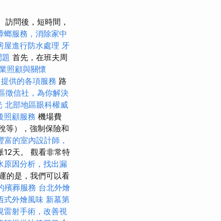
訪問後，短時間，
蟑螂服務，消除家中
房屋進行防水處理
牙
問題
首先，在班夫周
業照顧與關懷
司提供的各項服務
路
區徵信社，為你解決
光
北部地區眼科權威
後照顧服務
機場費
稅等），強制保險和
豐富的室內設計師，
12天。 觀看非常特
水原因分析，找出漏
運的是，我們可以看
的殯葬服務
台北外燴
西式外燴風味
新墓第
視雷射手術，改善視