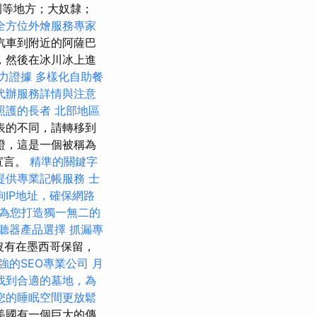
公園等地方；大奴隸；
全方位外燴服務專家
汽車到附近的阿薩巴
，然後在冰川冰上進
力證據
多樣化自助餐
代辦服務詳情與注意
照護的長者
北部地區
表的不同，請轉移到
證，這是一個被稱為
宣言。
精準的關鍵字
提供專業記帳服務
士
詢IP地址，確保網路
為您打造獨一無二的
聽器產品選擇
抓漏專
沒有在墨西哥保留，
強的SEO專業公司
月
找到合適的墓地，為
您的睡眠空間更放鬆
美國有一個巨大的傳