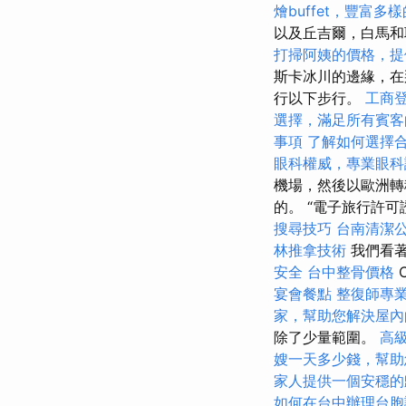
燴buffet，豐富多
以及丘吉爾，白馬
打掃阿姨的價格，提
斯卡冰川的邊緣，
行以下步行。
工商
選擇，滿足所有賓客
事項
了解如何選擇
眼科權威，專業眼科
機場，然後以歐洲轉
的。 “電子旅行許可
搜尋技巧
台南清潔
林推拿技術
我們看著
安全
台中整骨價格
宴會餐點
整復師專
家，幫助您解決屋內
除了少量範圍。
高
嫂一天多少錢，幫助
家人提供一個安穩的
如何在台中辦理台胞