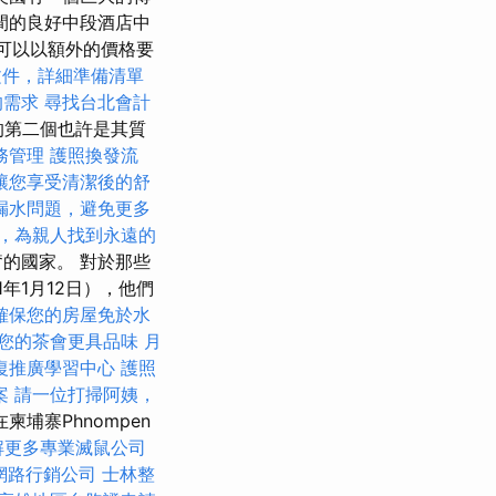
房間的良好中段酒店中
可以以額外的價格要
文件，詳細準備清單
的需求
尋找台北會計
的第二個也許是其質
務管理
護照換發流
讓您享受清潔後的舒
漏水問題，避免更多
，為親人找到永遠的
的國家。 對於那些
年1月12日），他們
確保您的房屋免於水
您的茶會更具品味
月
復推廣學習中心
護照
案
請一位打掃阿姨，
埔寨Phnompen
解更多專業滅鼠公司
網路行銷公司
士林整