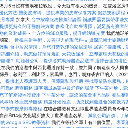
年5月5日沒有普埃布拉戰役，今天就有很大的機會... 在雙浴室
O優化方法
醫美皮膚科，提供專業的皮膚保養方案
撥筋技術課程
整骨專業
加拿大
台中按摩服務推薦討論區
辦護照需要攜帶哪些
提供更持久的牙齒解決方案
多樣化自助餐選擇，滿足所有賓客
您的業務成長
-
全方位的SEO服務，提升網站曝光度
我們地球
大國家。
近視雷射手術，改善視力的現代科技
資深記帳士協助財
護照
台中居家清潔，為您打造乾淨的家居環境
居家打掃服務，
用詳細介紹，助您做好預算規劃
天花板漏水，立即處理天花板的
麼處理？
助聽器公司，提供各式助聽器產品選擇
選擇合適的塔位
在我們的巡遊中與西北通道保持一致，並共同了解這個令人興奮
蘇丹，敘利亞，利比亞，索馬里，也門，朝鮮或古巴的人（2021
國。
提供老人養護單人房，保障隱私與舒適
尋找專業防水服務，
供可靠的調查服務
讓客廳成為家中最舒適的場所
下午茶外燴，讓
您了解產後照護費用
下午茶外燴，讓您的茶會更具品味
養生整
意事項
沙鹿按摩服務
精選外燴推薦，助您找到最適合的餐飲方
台中泰式按摩排毒療程
在聯合國教科文組織世界遺產委員會今年在柬
自然和14個文化場所擴大了世界遺產名單。
滅鼠公司評價，了
的Google SEO教學資料
我們在等待名單上有11個位置。
專業