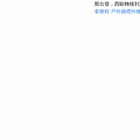
斯出發，西歐轉移
拿療程
戶外婚禮外