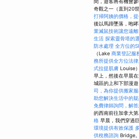
間，遊客將有機會參
奇觀之一（直到20
打掃阿姨的價格，提
後以馬蹄墜落，咆
業滅鼠技術讓您遠離
生活
探索靈骨塔的
防水處理
全方位的S
（Lake
商業登記服
務所提供全方位法律
式拉提肌膚
Loui
早上，然後在早晨在
城區的上和下部漫遊，
司，為你提供搬家服
助您解決生活中的疑
免費律師詢問，解答
的西南前往加拿大
格
早晨，我們穿過巨
環境提供有效保護
供稅務諮詢
Bridge