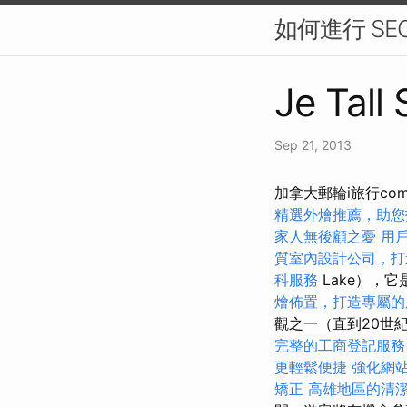
如何進行 SE
Je Tall
Sep 21, 2013
加拿大郵輪i旅行co
精選外燴推薦，助您
家人無後顧之憂
用
質室內設計公司，打
科服務
Lake），
燴佈置，打造專屬的
觀之一（直到20世
完整的工商登記服務
更輕鬆便捷
強化網站
矯正
高雄地區的清