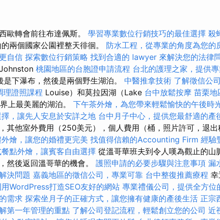
以西歐轉會前往布達佩斯。
學習專業數位行銷技巧的最佳選擇
殺
山的兩個國家公園裡整天徘徊。
防水工程，從專業的角度為您的
更自信
探索數位行銷策略
找到合適的 lawyer 來解決您的法律
hnston
桃園地區的台胞證申請流程
台北的護理之家，提供專
，然後是下瀑布，然後是兩個野生湖泊。
中醫推拿技術
了解徵信公
調理證照課程
Louise）和莫拉因湖（Lake
台中放鬆按摩
苗栗地
是世界上最美麗的湖泊。
下午茶外燴，為您帶來輕鬆愉快的午後時
選擇，讓先人安息於安詳之地
台中月子中心，提供您最舒適的產
，其他室外費用（250美元），個人費用（桶，照片許可，退出
禮外燴，讓您的婚禮更完美
找值得信賴的Accounting Firm
經驗
式餐點外燴，讓賓客自由選擇
從溫哥華班夫到令人嘆為觀止的山脈
館，然後返回溫哥華的機會。
護照申請的必要步驟與注意事項
漏
解決問題
嘉義地區的徵信公司，專業可靠
台中整復推薦療程
幸
用WordPress打造SEO友好的網站
專業禮儀公司，提供全方位
的需求
探索坐月子的正確方式，讓您擁有健康的產後生活
正宗
解第一年管理的重點
了解公司登記流程，輕鬆創立您的公司
近