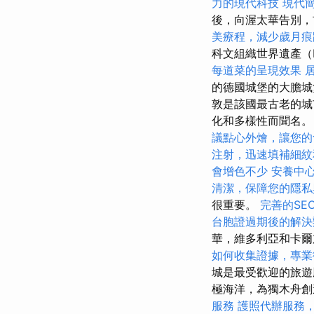
力的現代科技
現代
後，向渥太華告別
美療程，減少歲月痕
科文組織世界遺產（P
每道菜的呈現效果
的德國城堡的大膽城
敦是該國最古老的城
化和多樣性而聞名
議點心外燴，讓您的
注射，迅速填補細紋
會增色不少
安養中
清潔，保障您的隱私
很重要。
完善的SE
台胞證過期後的解決
華，維多利亞和卡
如何收集證據，專業
城是最受歡迎的旅遊
極海洋，為獨木舟創
服務
護照代辦服務