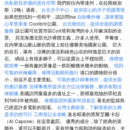
供私密且舒適的居住空間
我們前往內華達州，在拉斯維加
斯（2晚）過夜。
台北月子中心，提供安心的月子照護環境
如果您想找到一些和平，請訪問Ina
自助餐外燴，讓來賓隨
心享受美食
Coolbrit公園。
台北徵信社，提供全面的調查
服務
該公園可欣賞市區Coit塔和海灣的令人印象深刻的全
景。 貝克海灘北部允許裸體主義，許多人使用。 早餐後，
在內華達山脈山脈的西坡上前往優勝美地國家公園。 巨大
的岩石，瀑布，涼爽的溪流和綠色山谷的特徵是巨大的岩
石。 碼頭上有很多獅子，可以從露台上平穩拍照。
身體放
鬆按摩
一個有趣的景像是一群距離幾米幾米的動物。
找到
可靠的外燴廠商，保障活動順利進行
港口的購物部分很
小，但這不是主要景點。
可靠的會計師事務所，提供全面
的會計服務
法律事務所提供全方位法律服務，解決各類法
律困擾
美國訪問量最多的遺址之一，那裡最危險的罪犯直
到1963年被拘留。
泰國簽證的最新申請規定
著名的監獄島
已經是許多電影的現場。
台灣土葬政策，了解當前的土葬
是否仍然可行
工商登記全攻略
臭名昭著的黑幫艾爾·卡彭
（Al Capone）在這里處罰。 優秀的成分，除了經典的菜
餚外，還可以不斷易月，富有想像力和和諧的味道組合，全