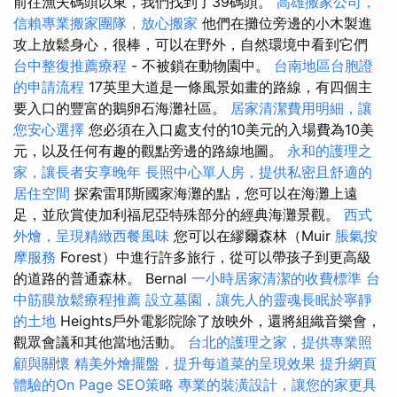
前往漁夫碼頭以東，我們找到了39碼頭。
高雄搬家公司，
信賴專業搬家團隊，放心搬家
他們在攤位旁邊的小木製進
攻上放鬆身心，很棒，可以在野外，自然環境中看到它們
台中整復推薦療程
- 不被鎖在動物園中。
台南地區台胞證
的申請流程
17英里大道是一條風景如畫的路線，有四個主
要入口的豐富的鵝卵石海灘社區。
居家清潔費用明細，讓
您安心選擇
您必須在入口處支付的10美元的入場費為10美
元，以及任何有趣的觀點旁邊的路線地圖。
永和的護理之
家，讓長者安享晚年
長照中心單人房，提供私密且舒適的
居住空間
探索雷耶斯國家海灘的點，您可以在海灘上遠
足，並欣賞使加利福尼亞特殊部分的經典海灘景觀。
西式
外燴，呈現精緻西餐風味
您可以在繆爾森林（Muir
脹氣按
摩服務
Forest）中進行許多旅行，從可以帶孩子到更高級
的道路的普通森林。 Bernal
一小時居家清潔的收費標準
台
中筋膜放鬆療程推薦
設立墓園，讓先人的靈魂長眠於寧靜
的土地
Heights戶外電影院除了放映外，還將組織音樂會，
觀眾會議和其他當地活動。
台北的護理之家，提供專業照
顧與關懷
精美外燴擺盤，提升每道菜的呈現效果
提升網頁
體驗的On Page SEO策略
專業的裝潢設計，讓您的家更具