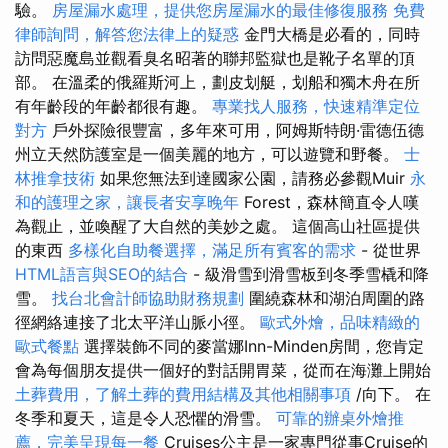
驗。
房屋漏水處理，提供您房屋漏水的最佳修復服務
免費
律師詢問，解答您法律上的疑惑
金門大橋是必看的，同時
訪問惡魔島並觀看臭名昭著的聯邦監獄也是靴子名單的頂
部。 在溫柔的俄羅斯河上，劃皮划艇，划船和獨木舟在所
有年齡段的年齡都很有趣。
專業找人服務，快速精準定位
對方
戶外探險很豐富，多年來可用，阿姆斯特朗·雷德伍德
州立天然防護室是一個美麗的地方，可以遊覽和野餐。
士
林推拿技術
如果您無法到達國家公園，請務必參觀Muir
永
和的護理之家，讓長者安享晚年
Forest，森林簡直令人嘆
為觀止，並喚醒了大自然的美妙之處。 這個高山社區提供
的東西
多樣化自助餐選擇，滿足所有賓客的需求
- 從世界
HTML語言與SEO的結合
- 級滑雪到滑雪板到冬季雪橇和降
雪。
找台北會計師協助財務規劃
圍繞森林和湖泊周圍的路
徑網絡連接了北太平洋山脈小徑。
歐式外燴，品味精緻的
歐式餐點
選擇裝飾不同的麥當娜Inn-Minden房間，您肯定
會為每個朋友提供一個好的對話開胃菜，從而在海灘上開始
土葬費用，了解土葬的費用結構及其他相關事項
/向下。 在
冬季和夏天，這是令人恐懼的滑雪。
可靠的辦桌外燴推
薦，完美呈現每一餐
Cruises公主是一家專門從事Cruise的