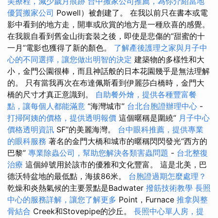
美療程，減少歲月痕跡
台中搬家公司推薦，為你介紹當地
優質搬家公司
Powell）被創建了。 在我以前只在書本或電
影中看到的地方走，開車或欣賞的地方是一種欣喜的感覺。
在我親自看到舊金山街套裝之後，即使是悲傷的“甜蜜的十
一月”電影也獲得了新的顏色。
了解產後護理之家與月子中
心的不同選擇，讓您做出明智的決定
建築物的多樣性和大
小，金門公園很棒，而且神話般的日本花園幾乎是無法理解
的。 只有當我再次在布達佩斯看到伊麗莎白橋時，金門大
橋的尺寸才真正意識到。
自助餐外燴，提供各種豐富餐
點，讓每個人都能滿意
“海灣城市”
台北台胞證辦理中心
-
打掃阿姨的價格，提供透明報價
這個暱稱是圍繞“
月子中心
價格透明資訊
SF”的美麗海灣。
台中眼科推薦，提供專業
的眼科服務
著名的金門大橋和城市的暱稱閃閃發光“西方的
巴黎”
專業除蟲公司，幫助您解決各類害蟲問題
-
台北整復
治療
這個綽號用於該市的優雅和文化豐富。 這是北美，巴
德沃特盆地的最低點，海拔86米。
台胞證過期怎麼處理？
乾燥和炎熱氣候的主要景點是Badwater
撥筋技術教學
長照
中心的服務詳解，讓您了解更多
Point，Furnace
推拿與整
骨結合
Creek和Stovepipe的沙丘。
長照中心單人房，提