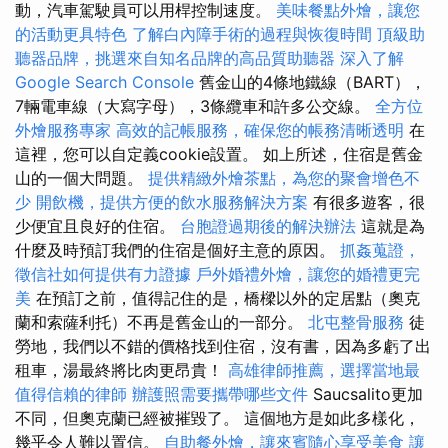
動，汽車駕駛員可以用桿控制速度。
美味餐點外燴，讓您
的活動更具特色
了解白內障手術的過程與恢復時間
頂級助
聽器品牌，挑選來自知名品牌的高品質助聽器
深入了解
Google Search Console
舊金山的4條地鐵線（BART），
7輛電車線（大寫字母），3條纜車和許多公交線。
全方位
外燴服務專家
高效的記帳服務，確保您的帳務清晰透明
在
這裡，您可以自定義cookie設置。 如上所述，住宿是舊金
山的一個大問題。
提供精緻外燴茶點，為您的聚會增色不
少
開飲機，提供方便的飲水服務解決方案
有很多遊客，很
少便宜且良好的住宿。
台胞證過期後的解決辦法
這就是為
什麼及時預訂我們的住宿是個好主意的原因。
抓姦蒐證，
徵信社如何提供有力證據
戶外婚禮外燴，讓您的婚禮更完
美
在預訂之前，值得記住的是，橋樑以外的定居點（奧克
蘭和索薩利托）不再是舊金山的一部分。
北屯整骨服務
徒
勞地，我們以不錯的價格找到住宿，沒有書，因為多虧了出
租車，湯最終將比肉更昂貴！
高雄律師推薦，選擇當地最
值得信賴的律師
辦護照需要攜帶哪些文件
Saucsalito更加
不同，但奧克蘭已經被摧毀了。 這個地方是如此多樣化，
幾乎令人難以置信。
自助餐外燴，讓來賓隨心享受美食
讓