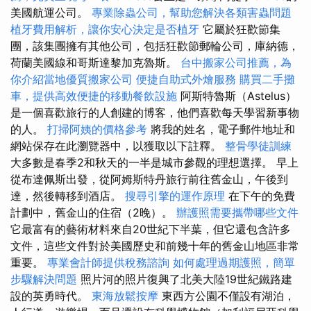
美國航運公司。
專業除蟲公司，幫助您解決各類害蟲問題
植牙費用解析，讓你安心決定是否植牙
它屬於狂歡節集
團，該集團擁有其他公司，包括狂歡節郵輪​​公司，庫納德，
荷蘭美國線和哥斯達黎加克魯斯。
台中搬家公司推薦，為
你介紹當地優質搬家公司
便捷自助式外燴服務
購買二手攤
車，提供高效便捷的移動餐飲設施
阿斯特魯斯（Astelus）
是一個喜歡旅行的人創建的博客，他們喜歡每天學習新事物
的人。
打掃阿姨的價格參考
將我的姓名，電子郵件地址和
網站保存在此瀏覽器中，以獲取以下註釋。
整骨學徒訓練
大多數是春季2和秋天的一半是城市參觀的理想選擇。 早上
從布達佩斯出發，從阿姆斯特丹旅行前往舊金山，午後到
達，然後轉移到酒店。
搜尋引擎的運作原理
在下午的免費
計劃中，舊金山的住宿（2晚）。
辦護照需要攜帶哪些文件
它最富有的藝術材料來自20世紀下半葉，但它還包含許多
文件，這些文件對於美國歷史和前幾十年的舊金山地區非常
重要。
專業會計師提供稅務諮詢
如何處理過期護照，簡單
步驟解決問題
照片河的照片復興了北美大陸19世紀鐵路建
設的英勇時代。
東海放鬆按摩
東西方公園不僅設有湖泊，