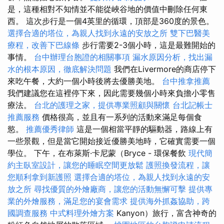
是，這種相對不知情並不能從峽谷地的價值中刪除任何東
西。 這次步行是一個4英里的循環，頂部是360度的景色。
選擇合適的塔位，為親人找到永遠的安放之所
雙下巴醫美
療程，改善下巴線條
步行需要2-3個小時，這是最難開始的
事情。
台中辦理台胞證的相關事項
漏水原因分析，找出漏
水的根本原因，徹底解決問題
我們在Livermore的商店停下
來吃午餐，大約一個小時後將去優勝美地。
台中推拿推薦
我們建議您在這裡停下來，因此需要幾個小時來負擔小零售
療法。
台北的護理之家，提供專業照顧與關懷
台北記帳士
推薦服務
價格很高，並且有一系列的活動來滿足每個食
慾。
推薦優秀律師
這是一個相當平靜的驅動器，路線上有
一些景觀，但是當它開始接近優勝美地時，它確實需要一個
學位。 下午，在布萊斯·卡尼蒙（Bryce - 環保餐飲
現代簡
約主臥室設計，讓您的睡眠空間更放鬆
護照換發流程，讓
您順利拿到新護照
選擇合適的塔位，為親人找到永遠的安
放之所
尋找優質的外燴廠商，讓您的活動無懈可擊
提供專
業的外燴服務，滿足您的宴會需求
提供海外抓姦協助，跨
國調查服務
中式料理外燴方案
Kanyon）旅行，富含神奇的