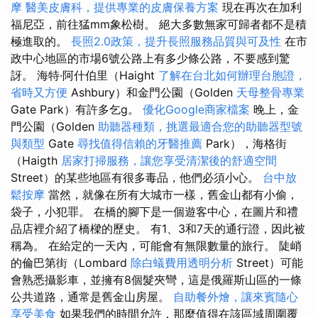
摩
醫美皮膚科，提供專業的皮膚保養方案
現在再次在加利
福尼亞，前往猛mm象松樹。 絕大多數無家可歸者都不是積
極進取的。
長照2.0政策，提升長照服務品質與可及性
在市
政中心地區的市場6號公路上有多少條公路，不要感到驚
訝。 海特·阿什伯里（Haight
了解在台北如何辦理台胞證，
省時又方便
Ashbury）和金門公園（Golden
天母整骨專業
Gate Park）有許多乞g。
優化Google商家檔案
晚上，金
門公園（Golden
助聽器種類，挑選最適合您的助聽器型號
與類型
Gate
尋找值得信賴的牙醫推薦
Park），海格街
（Haigth
居家打掃服務，讓您享受清潔後的舒適空間
Street）的某些地區有很多毒品，他們必須小心。
台中放
鬆按摩
當然，就像在所有大城市一樣，舊金山都有小偷，
袋子，小犯罪。 在橋的腳下是一個遊客中心，在圖片和禮
品店裡介紹了橋樑的歷史。 有1、3和7天的通行證，因此被
稱為。 在給定的一天內，可能會有無限數量的旅行。 陡峭
的倫巴第街（Lombard
除白蟻費用透明分析
Street）可能
會熟悉攝影車，並擁有8個髮夾彎，這是俄羅斯山區的一條
公共道路，通常是舊金山房屋。
自助餐外燴，讓來賓隨心
享受美食
如果我們的時間允許，那麼值得在該區域周圍覆