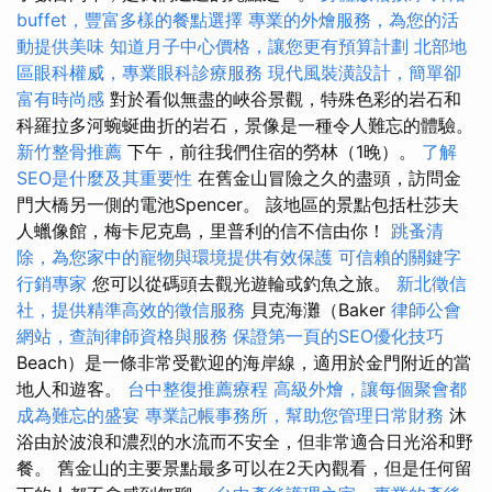
buffet，豐富多樣的餐點選擇
專業的外燴服務，為您的活
動提供美味
知道月子中心價格，讓您更有預算計劃
北部地
區眼科權威，專業眼科診療服務
現代風裝潢設計，簡單卻
富有時尚感
對於看似無盡的峽谷景觀，特殊色彩的岩石和
科羅拉多河蜿蜒曲折的岩石，景像是一種令人難忘的體驗。
新竹整骨推薦
下午，前往我們住宿的勞林（1晚）。
了解
SEO是什麼及其重要性
在舊金山冒險之久的盡頭，訪問金
門大橋另一側的電池Spencer。 該地區的景點包括杜莎夫
人蠟像館，梅卡尼克島，里普利的信不信由你！
跳蚤清
除，為您家中的寵物與環境提供有效保護
可信賴的關鍵字
行銷專家
您可以從碼頭去觀光遊輪或釣魚之旅。
新北徵信
社，提供精準高效的徵信服務
貝克海灘（Baker
律師公會
網站，查詢律師資格與服務
保證第一頁的SEO優化技巧
Beach）是一條非常受歡迎的海岸線，適用於金門附近的當
地人和遊客。
台中整復推薦療程
高級外燴，讓每個聚會都
成為難忘的盛宴
專業記帳事務所，幫助您管理日常財務
沐
浴由於波浪和濃烈的水流而不安全，但非常適合日光浴和野
餐。 舊金山的主要景點最多可以在2天內觀看，但是任何留