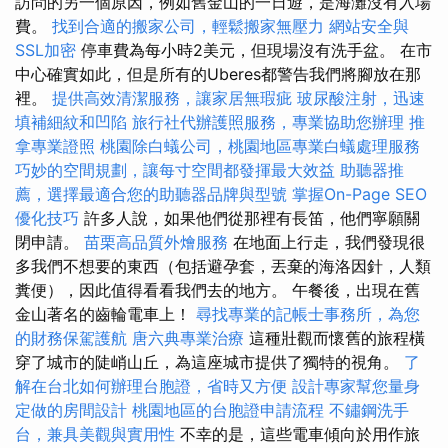
訪問的另一個原因，例如舊金山的一日遊，是海灘沒有入場
費。
找到合適的搬家公司，輕鬆搬家無壓力
網站安全與
SSL加密
停車費為每小時2美元，但現場沒有洗手盆。 在市
中心確實如此，但是所有的Uberes都警告我們將腳放在那
裡。
提供高效清潔服務，讓家居無瑕疵
玻尿酸注射，迅速
填補細紋和凹陷
旅行社代辦護照服務，專業協助您辦理
推
拿專業證照
桃園除白蟻公司，桃園地區專業白蟻處理服務
巧妙的空間規劃，讓每寸空間都發揮最大效益
助聽器推
薦，選擇最適合您的助聽器品牌與型號
掌握On-Page SEO
優化技巧
許多人說，如果他們從那裡有長笛，他們寧願關
閉申請。
苗栗高品質外燴服務
在地面上行走，我們發現很
多我們不想要的東西（包括避孕套，丟棄的海洛因針，人類
糞便），因此值得看看我們去的地方。 午餐後，出現在舊
金山著名的齒輪電車上！
尋找專業的記帳士事務所，為您
的財務保駕護航
唐六典專業治療
這種壯觀而懷舊的旅程橫
穿了城市的陡峭山丘，為這座城市提供了獨特的視角。
了
解在台北如何辦理台胞證，省時又方便
設計專家幫您量身
定做的房間設計
桃園地區的台胞證申請流程
不鏽鋼洗手
台，兼具美觀與實用性
不幸的是，這些電車傾向於用作旅