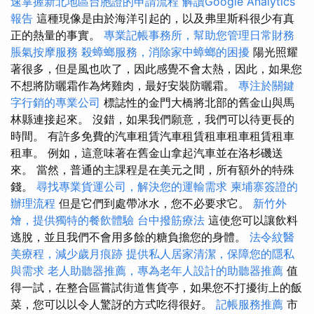
速掌握新北地區台胞證的申請流程
解讀Google Analytics
報告
這種現像是由於海洋引起的，以及弗里斯科很少有真
正的熱量的事實。
專業記帳事務所，幫助您管理日常財務
脹氣按摩服務
殺蟑螂服務，消除家中蟑螂的困擾
陽光照耀
著很多，但是風也吹了，因此感覺不會太熱，因此，如果您
不想將防曬霜作為烤雞肉，最好安裝防曬霜。
專注於關鍵
字行銷的專業公司
標誌性的金門大橋將北部的舊金山與馬
林縣連接起來。 沒錯，如果我們願意，我們可以待更長的
時間。 有許多免費的汽車租賃汽車租賃租車租車租賃租車
租車。 例如，這意味著在舊金山拿起汽車並在洛杉磯送
來。 當然，普通的主課程是在美元之間，所有額外的特殊
錢。
尋找專業貨運公司，解決您的運輸需求
柬埔寨簽證的
辦理流程
但是它們到處帶冰水，您不必要求它。
新竹外
燴，提供獨特的餐飲體驗
台中撥筋療法
這使您可以讓飲料
逃脫，並且我們不會用多餘的糖負擔您的身體。
法令紋醫
美療程，減少歲月痕跡
提供私人居家清潔，保障您的隱私
與需求
老人助聽器推薦，專為老年人設計的助聽器推薦
值
得一試，在整合區嘗試街道售貨亭，如果您不打擾街上的飯
菜，您可以以令人驚訝的方式吃得很好。
記帳服務推薦
市