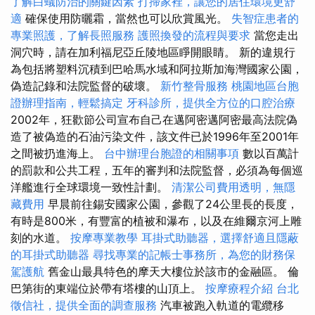
了解白蟻防治的關鍵因素
打掃家裡，讓您的居住環境更舒
適
確保使用防曬霜，當然也可以欣賞風光。
失智症患者的
專業照護，了解長照服務
護照換發的流程與要求
當您走出
洞穴時，請在加利福尼亞丘陵地區睜開眼睛。 新的違規行
為包括將塑料沉積到巴哈馬水域和阿拉斯加海灣國家公園，
偽造記錄和法院監督的破壞。
新竹整骨服務
桃園地區台胞
證辦理指南，輕鬆搞定
牙科診所，提供全方位的口腔治療
2002年，狂歡節公司宣布自己在邁阿密邁阿密最高法院偽
造了被偽造的石油污染文件，該文件已於1996年至2001年
之間被扔進海上。
台中辦理台胞證的相關事項
數以百萬計
的罰款和公共工程，五年的審判和法院監督，必須為每個巡
洋艦進行全球環境一致性計劃。
清潔公司費用透明，無隱
藏費用
早晨前往錫安國家公園，參觀了24公里長的長度，
有時是800米，有豐富的植被和瀑布，以及在維爾京河上雕
刻的水道。
按摩專業教學
耳掛式助聽器，選擇舒適且隱蔽
的耳掛式助聽器
尋找專業的記帳士事務所，為您的財務保
駕護航
舊金山最具特色的摩天大樓位於該市的金融區。 倫
巴第街的東端位於帶有塔樓的山頂上。
按摩療程介紹
台北
徵信社，提供全面的調查服務
汽車被跑入軌道的電纜移