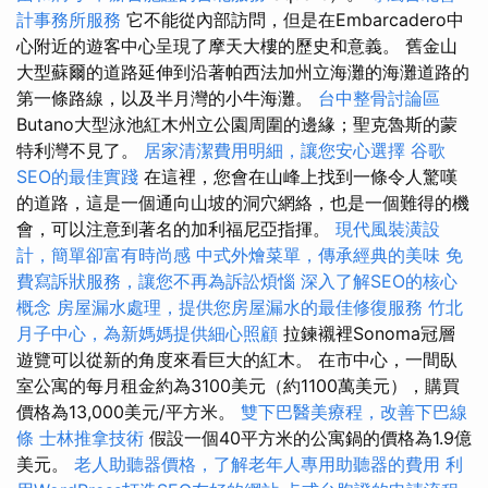
計事務所服務
它不能從內部訪問，但是在Embarcadero中
心附近的遊客中心呈現了摩天大樓的歷史和意義。 舊金山
大型蘇爾的道路延伸到沿著帕西法加州立海灘的海灘道路的
第一條路線，以及半月灣的小牛海灘。
台中整骨討論區
Butano大型泳池紅木州立公園周圍的邊緣；聖克魯斯的蒙
特利灣不見了。
居家清潔費用明細，讓您安心選擇
谷歌
SEO的最佳實踐
在這裡，您會在山峰上找到一條令人驚嘆
的道路，這是一個通向山坡的洞穴網絡，也是一個難得的機
會，可以注意到著名的加利福尼亞指揮。
現代風裝潢設
計，簡單卻富有時尚感
中式外燴菜單，傳承經典的美味
免
費寫訴狀服務，讓您不再為訴訟煩惱
深入了解SEO的核心
概念
房屋漏水處理，提供您房屋漏水的最佳修復服務
竹北
月子中心，為新媽媽提供細心照顧
拉鍊襯裡Sonoma冠層
遊覽可以從新的角度來看巨大的紅木。 在市中心，一間臥
室公寓的每月租金約為3100美元（約1100萬美元），購買
價格為13,000美元/平方米。
雙下巴醫美療程，改善下巴線
條
士林推拿技術
假設一個40平方米的公寓鍋的價格為1.9億
美元。
老人助聽器價格，了解老年人專用助聽器的費用
利