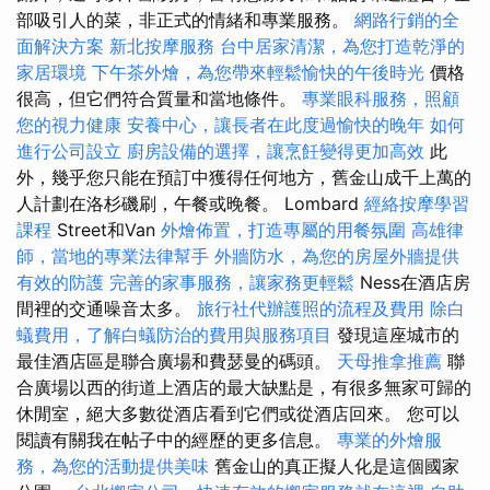
部吸引人的菜，非正式的情緒和專業服務。
網路行銷的全
面解決方案
新北按摩服務
台中居家清潔，為您打造乾淨的
家居環境
下午茶外燴，為您帶來輕鬆愉快的午後時光
價格
很高，但它們符合質量和當地條件。
專業眼科服務，照顧
您的視力健康
安養中心，讓長者在此度過愉快的晚年
如何
進行公司設立
廚房設備的選擇，讓烹飪變得更加高效
此
外，幾乎您只能在預訂中獲得任何地方，舊金山成千上萬的
人計劃在洛杉磯刷，午餐或晚餐。 Lombard
經絡按摩學習
課程
Street和Van
外燴佈置，打造專屬的用餐氛圍
高雄律
師，當地的專業法律幫手
外牆防水，為您的房屋外牆提供
有效的防護
完善的家事服務，讓家務更輕鬆
Ness在酒店房
間裡的交通噪音太多。
旅行社代辦護照的流程及費用
除白
蟻費用，了解白蟻防治的費用與服務項目
發現這座城市的
最佳酒店區是聯合廣場和費瑟曼的碼頭。
天母推拿推薦
聯
合廣場以西的街道上酒店的最大缺點是，有很多無家可歸的
休閒室，絕大多數從酒店看到它們或從酒店回來。 您可以
閱讀有關我在帖子中的經歷的更多信息。
專業的外燴服
務，為您的活動提供美味
舊金山的真正擬人化是這個國家