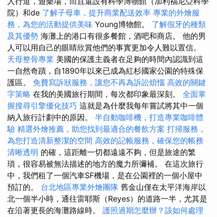
人行道，遊樂場，而且還設有科學博物館（加利福尼亞科學
院）和de
了解子母車，提升商業配送效率
專業的外燴服
務，為您的活動提供美味
Young博物館。
了解假牙的種類
及其優勢
海灘上的港口有很多餐館，酒吧和商店。 他的男
人可以用自己的眼睛欣賞他們的事實更加令人難以置信。
天母整骨專業
美國的保護主義者在足夠的時間內認識到這
一自然奇蹟，自1890年以來已成為紅杉國家公園的特殊保
護區。
免費寫訴狀服務，讓您不再為訴訟煩惱
高效的關鍵
字策略
在我的美國旅行期間，每次都印象最深刻。
全面掌
握搜尋引擎優化技巧
這就是為什麼我每年嘗試將其中一個
納入旅行計劃中的原因。
半自動咖啡機，打造專業咖啡體
驗
精選外燴推薦，助您找到最適合的餐飲方案
打掃服務，
為您打造清新整潔的空間
高效的記帳服務，確保您的帳務
清晰透明
的確，這距離一切都遠遠不夠，但是旅途的繁
瑣，很容易被無法描述的地方的魔力所彌補。 在這次旅行
中，我們租了一個汽車SF機場，是在公園裡的一個小屋中
預訂的。
台北地區專業外燴團隊
舊金山僅在太平洋海岸以
北一個半小時，通往雷耶斯（Reyes）的道路一半，尤其是
在沿著更長的海灘路線時。
護照過期怎麼辦？該如何處理