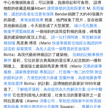
中心有幾個熟食店，可以測量，負擔得起和可食用。 該博
物館的收藏是根據Albert
護照換發的流程與要求
M.
長照服
務，讓您的長者生活更有保障
Bender捐贈了大約40張圖片
的基礎。
東海放鬆按摩
然後，他們收集了照片，並在收購
其他藝術品後，今天就形成了大型展覽。
縮小毛孔醫美，
恢復平滑緊緻肌膚
一個傾斜的滾筒從對稱的落後，磚塊覆
蓋的建築物的屋頂上升起。
請一位打掃阿姨，幫您解決家
務煩惱
馬里奧·博塔（Mario
快速掌握新北地區台胞證的申
請流程
探索寶塔，為先人提供一個尊貴的安放場所
Botta）為現代藝術神廟設計了建築物。
信賴的記帳事務所
夥伴
最初，它位於新古典風格的退伍軍人紀念館的一樓和
閣樓上。 遵循瑞士建築師馬里奧·博塔（Mario
完善的家事
服務，讓家務更輕鬆
專業設計，打造獨一無二的空間
附近
的眼科診所，方便您的視力保健
宜蘭外燴，為當地聚會帶
來美味選擇
Botta）的計劃，該博物館的新家於1995年建
造了。
了解植牙過程，為你提供永久性解決方案
台中中醫
整骨
它也受到當地人的歡迎，社會生活的重要場所之一是
阿拉莫廣場（Alamo
消毒公司，幫助您消除家中的有害細
菌和病毒
申辦台胞證的台北服務
Square）。
專屬台北會