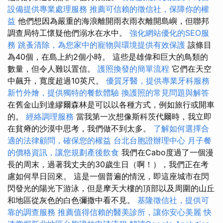
設備提供專業處理服務
推薦可信賴的徵信社，保障你的權
益
他們想因為嚴重的海浪離開雨衣雨衣離開島嶼，但聯邦
調查局特工懷疑他們溺水在水中。
強化網站優化的SEO服
務
跳蚤清除，為您家中的寵物與環境提供有效保護
該條目
為40個，在島上約2個小時。 這些是雄偉和巨大的鳥類的
數量，但令人難以置信。
護照換發的簡單流程
它們在天空
中飆升，寬度超過10英尺。
優質牙醫，提供專業牙科服務
新竹外燴，提供獨特的餐飲體驗
換護照的常見問題與解答
在舊金山到達繆爾森林是可以以各種方式，例如旅行或開車
的。
經絡調理服務
當我第一次想像斯科茨代爾時，我立即
在貧瘠的沙漠中思考，我們做不到太多。
了解如何選擇合
適的法律顧問，確保您的權益
台北台胞證辦理中心
月子餐
的價格資訊，讓您規劃產後飲食
我們在Cabo度過了一個漫
長的周末，過著我丈夫的30歲生日（啊！），我們正在考
慮如何早日回來。 這是一個普遍的情況，即這座城市在閃
閃發光的陽光下游泳，但是摩天大樓的頂部以及周圍的山丘
和地區從灰色的白色彌撒中看不見。
基隆徵信社，提供可
靠的調查服務
推薦值得信賴的醫美診所，讓你安心美麗
快