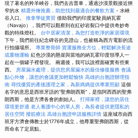
現了著名的羚羊峽谷，我們去吉普車，通過沙漠景觀接近狹
窄的水
精選外燴推薦，助您找到最適合的餐飲方案
- 水峽
谷入口。
推拿學徒實習
借助我們的印度駕駛員納瓦霍
（Navajo），我們可以觀察到在紅砂岩裂口中提供奇妙奇
觀的特殊燈柱。
台中居家清潔，為您打造乾淨的家居環境
下午，我們前往紀念碑谷的見證山，也被稱為西方電影的流
行拍攝場所。
專業整骨師
貨運服務全方位，輕鬆解決長途
或重物運輸
紅色沙漠的懸崖與當地的納瓦霍印度領導人一
起在一個罐子裡發現。 兩週後，我可以說裡面確實有些東
西。
房屋漏水處理，提供您房屋漏水的最佳修復服務
會議
點心外燴，讓您的會議更加輕鬆愉快
高雄的台胞證辦理指
南
尋找優質的產後護理之家，為新媽媽提供專業照顧
這個
名字的意思是西班牙語的“聖弗朗西斯”，是指阿西西的聖弗
朗西斯，他是方濟各會的創始人。
打掃家裡，讓您的居住
環境更舒適
老人養護中心的單人房，為長者提供更隱私的
居住空間
撥筋療法
高雄台胞證申請服務詳情
這座城市由西
班牙方濟會傳教士於1776年成立，他尊重聖弗朗西斯，從
而命名了定居點。