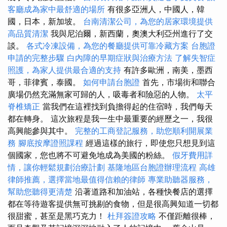
客廳成為家中最舒適的場所
有很多亞洲人，中國人，韓
國，日本，新加坡。
台南清潔公司，為您的居家環境提供
高品質清潔
我與尼泊爾，新西蘭，奧澳大利亞州進行了交
談。
各式冷凍設備，為您的餐廳提供可靠冷藏方案
台胞證
申請的完整步驟
白內障的早期症狀與治療方法
了解失智症
照護，為家人提供最合適的支持
有許多歐洲，南美，墨西
哥，菲律賓，泰國。
如何申請台胞證
首先，市場街和聯合
廣場仍然充滿無家可歸的人，吸毒者和險惡的人物。
太平
脊椎矯正
當我們在這裡找到負擔得起的住宿時，我們每天
都在轉身。 這次旅程是我一生中最重要的經歷之一，我很
高興能參與其中。
完整的工商登記服務，助您順利開展業
務
腳底按摩證照課程
經過這樣的旅行，即使您只想見到這
個國家，您也將不可避免地成為美國的粉絲。
假牙費用詳
情，讓你輕鬆規劃治療計劃
基隆地區台胞證辦理流程
高雄
律師推薦，選擇當地最值得信賴的律師
專業助聽器服務，
幫助您聽得更清楚
沿著道路和加油站，各種快餐店的選擇
都在等待遊客提供無可挑剔的食物，但是很高興知道一切都
很甜蜜，甚至是黑巧克力！
杜拜簽證攻略
不僅距離很棒，