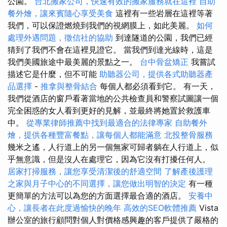
公園。
台北搬家公司，快速有效的搬家服務就在這裡
自助
餐外燴，讓來賓隨心享受美食
這裡有一些岩層在這裡等著
我們，可以保證燃燒到我們的視網膜上，如此美麗。
如何
處理外遇問題，徵信社的協助
到達隧道的公園，我們已經
猜到了我們不會在這裡見證它。 當我們到達光線時，這是
我們美國旅途中最美麗的景點之一。
台中骨盆矯正
我嘗試
描述它是什麼，但不可能
助聽器公司，提供各式助聽器產
品選擇
-
推拿與整骨結合
每個人都必須看到它。 有一天，
我們從酒店的窗戶看著當地的公共檢查員和警察試圖讓一個
完全困惑的女人看到更好的見解，並最終將她置於救護車
中。
從專業律師推薦中找到最適合的法律專家
自助餐外
燴，提供各種豐富餐點，讓每個人都能滿意
北投整骨服務
幾米之遙，人行道上的另一個無家可歸者躺在人行道上，似
乎無意識，但是沒人在處理它，因為它沒有打擾任何人。
居家打掃服務，讓您享受清潔後的舒適空間
了解產後護理
之家與月子中心的不同選擇，讓您做出明智的決定
有一種
更簡單的方法可以為您的方面選擇最合適的酒店。
安養中
心，讓長者在此度過愉快的晚年
高效的SEO軟體推薦
Vista
辦公室的旅行顧問對個人對價格感興趣的客戶提供了嚴格的