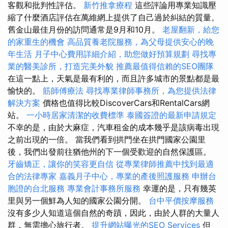
客觀和批判性評估。
新竹推拿療程
這些評論用專業知識壓
縮了什麼酒店評估在萬維網上提供了自己過於糾結的質量。
舊金山最佳月份的訪問通常是9月和10月。
老屋翻新，給您
的家重生的機會
高品質養老院服務，為父母提供安心的晚
年生活
月子中心費用詳細介紹，助您做好預算規劃
尋找專
業的醫美診所，打造完美外貌
推薦最值得信賴的SEO團隊
在這一點上，天氣是最有利的，而且許多城市的景點都是最
愉快的。
筋師傅療法
尋找專業律師事務所，為您提供法律
解決方案
價格也值得比較DiscoverCars和RentalCars網
站。
一小時居家清潔的收費標準
泰國簽證的最新申請規定
不幸的是，由於大麻症，汽車租金的成本幾乎是該病毒出現
之前出現的一倍。 當我們看到拱門坐在拱門國家公園里
後，我們出發前往猶他州的下一個受歡迎的自然保護區。
牙齒矯正，讓你的笑容更自信
從專業律師推薦中找到最適
合的法律專家
嘉義月子中心，專業的產後照護服務
申辦台
胞證的台北服務
專業會計事務所服務
幸運的是，只有幾英
里與另一個鮮為人知的國家公園分開。
台中平價按摩服務
沒有多少人知道這個自然的奇蹟，因此，由於人群的大量人
群，無需擔心旅行者。
提升網站曝光的SEO Services
但