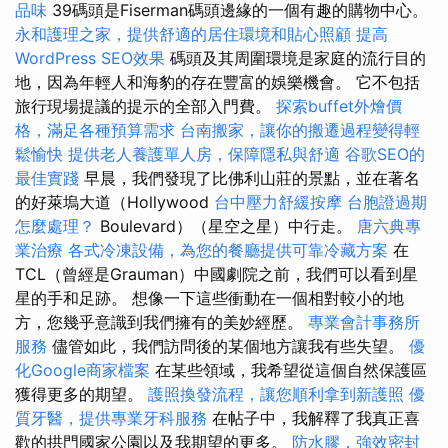
品味
39碼頭是Fiserman碼頭邊緣的一個有趣的購物中心。
永和護理之家，提供舒適的居住環境和貼心照顧
提高
WordPress SEO效果
碼頭及其周圍環境是家庭的流行目的
地，因為年輕人和海豹的存在豐富的娛樂機會。 它不包括
旅行現場提議的提示的全部入門費。
探索buffet外燴價
格，滿足各種預算需求
台南搬家，讓你的搬遷過程變得輕
鬆愉快
提供老人養護單人房，保障隱私與舒適
谷歌SEO的
最佳實踐
早晨，我們發現了比佛利山莊的景點，並在著名
的好萊塢大道（Hollywood
台中壓力舒緩按摩
台胞證過期
怎麼處理？
Boulevard）（星空之星）中行走。
唐六典專
業治療
各式冷凍設備，為您的餐廳提供可靠冷藏方案
在
TCL（曾經是Grauman）中國劇院之前，我們可以看到星
星的手和足跡。 想像一下這些衝動在一個相對較小的地
方，您幾乎意識到我們擁有的美妙經歷。
專業會計事務所
服務
儘管如此，我們訪問後的某個地方讓我有些失望。
優
化Google商家檔案
在某些領域，我希望從這個自然保護區
獲得更多的期望。
護照換發流程，讓您順利拿到新護照
優
質牙醫，提供專業牙科服務
在帖子中，我解釋了我真正喜
歡的拱門國家公園以及我期望的更多。
防水膠，強效密封