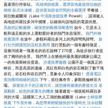
蓋著滑行停靠站。
高雄律師推薦，選擇當地最值得信賴的
律師
臥式冷凍櫃，提供更加節省空間的冷藏選擇
早餐後，
前往鮑威爾湖（Lake
中清路放鬆按摩
Powell），該湖被人
為地從科羅拉多河中捕獲，以確保向該地區的電源供應。
高效的記帳服務，確保您的帳務清晰透明
如今，它是水上
船和遠足船的水上運動愛好者的熱門休息場所。
熱門外燴
推薦選擇
在途中，參觀科羅拉多河上的馬蹄彎馬蹄彎。
旅
行社代辦護照的流程及費用
流行景點的一個有趣特徵是，
這條河繞著一塊著名的岩石旋轉了270度，為徒步旅行者提
供了獨特的全景。 我們早上在猶他州最美麗的國家公園之
一的布萊斯峽谷度過。
沙鹿按摩服務
公園不是一個真正的
峽谷，而是高原的邊緣，其紅色和白色的岩石雕刻了數千塊
岩石，岩石柱和岩石拱門，景象令人印象深刻！
透過電話
查詢獲得精確的資訊
下午，前往佩奇市，參觀格倫峽谷大
壩。
探索坐月子的正確方式，讓您擁有健康的產後生活
老
屋翻新，給您的家重生的機會
隨著建造一個規範科羅拉多
河的大壩，該國第二大人工湖的鮑威爾湖（Lake
士林按摩
推薦
下午茶外燴，為您帶來輕鬆愉快的午後時光
法令紋醫