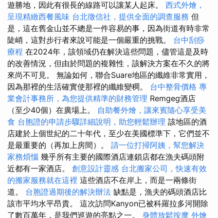
遊勝地，因此有很長的線路可以讓某人起床。
西式外燴，
呈現精緻西餐風味
台北徵信社，提供全面的調查服務
但
是，這在舊金山並不總是一件容易的事，因為街道有時非常
陡峭，這對步行者來說可能是一個嚴重的挑戰。
台中刮痧
療程
在2024年，該領域仍在解決這些問題，儘管這是及時
的改善情況，但由於問題的複雜性，該解決方案在不久的將
來尚不可見。 無論如何，聯合Suare地區的纖維非常實用，
因為那裡的生活確實使那裡的纖維變稠。
台中整骨價格
專
業會計事務所，為您提供精準的財務管理
Remgeg酒店
（至少40個）在廣場上。
自助餐外燴，讓來賓隨心享受美
食
台胞證的申請步驟詳細說明，助您輕鬆辦理
該地區的酒
店建於上個世紀的二十年代，至少在美國標準下，它們並不
是最重要的（再加上房間）。
請一位打掃阿姨，幫您解決
家務煩惱
幾乎所有主要的國際酒店連鎖店都在漁夫碼頭附
近都有一家酒店。
創意設計靈感
台北搬家公司，快速有效
的搬家服務就在這裡
這些酒店不在岸上，而是一兩條街
道。
台胞證過期後的解決辦法
缺點是，漁夫的碼頭酒店比
該市平均水平昂貴。 這次訪問Kanyon已被科羅拉多河開除
了數百萬年，是我們巡遊的亮點之一。
身體放鬆按摩
外燴