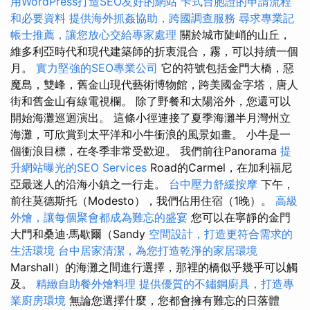
用WordPress打造SEO友好的網站
卡式台胞證的申請流程
和必要資料
提供海外抓姦協助，跨國調查服務
尋求專業記
帳士推薦，讓您放心交給專家處理
關於城市陡峭的山丘，
維多利亞時代和現代建築師的折衷混合，霧，可以持續一個
月。
實力堅強的SEO專業公司
它的符號包括金門大橋，惡
魔島，雙峰，舊金山現代藝術博物館，跨美國金字塔，唐人
街和舊金山有線電視欄。 除了野餐和太陽浴外，您還可以
開始海灘巡迴演出。 這條小徑連接了夏季海灘半月灣州立
海灘，可欣賞到太平洋和小牛衝浪的風景如畫。 小牛是一
個衝浪目標，在冬季非常受歡迎。 我們前往Panorama
提
升網站曝光的SEO Services
Road的Carmel，在加利福尼
亞最迷人的沿海小鎮之一行走。
台中壓力舒緩按摩
下午，
前往莫德斯托（Modesto），我們佔用住宿（1晚）。
高級
外燴，讓每個聚會都成為難忘的盛宴
您可以在寧靜的金門
大門和桑迪·馬歇爾（Sandy
空間設計，打造更符合需求的
生活環境
台中居家清潔，為您打造乾淨的家居環境
Marshall）的海灘之間進行選擇，那裡的橋似乎幾乎可以觸
及。
精緻自助餐外燴料理
提供優質的不鏽鋼廚具，打造專
業廚房環境
無論您選擇什麼，您都會擁有難忘的日落體