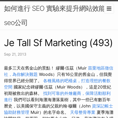
如何進行 SEO 實驗來提升網站效能-
seo公司
Je Tall Sf Marketing (493)
Sep 21, 2013
最多三天在舊金山的景點！ 繆爾·伍茲（Muir
苗栗地區徵信
社，為你解決難題
Woods）只有16公里的舊金山，但我覺
得世界已經分開了。
各種風格的吧檯桌，打造理想的餐飲
空間
國家紀念碑繆爾·伍茲（Muir Woods），這是20世紀
初期被救出的森林。
找到可靠的外燴廠商，保障活動順利
進行
我們可以看到海灘海灘落葉樹，其中一些已有數百年
曆史，以美國保守主義的父親約翰·穆爾（John
資深記帳士
協助財務管理
Muir）的名字命名。
天母整骨專業
夏季海灘