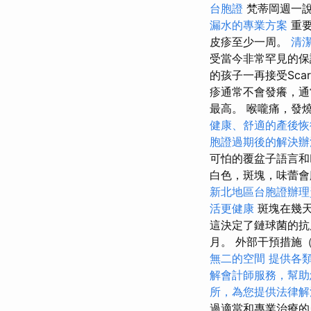
台胞證
梵蒂岡週一
漏水的專業方案
重要
皮疹至少一周。
清
受當今非常罕見的保
的孩子一再接受Sca
疹通常不會發癢，通
最高。 喉嚨痛，發
健康、舒適的產後恢
胞證過期後的解決辦
可怕的覆盆子語言和
白色，斑塊，味蕾會
新北地區台胞證辦理
活更健康
斑塊在幾天
這決定了鏈球菌的抗原
月。 外部干預措施
無二的空間
提供各
解會計師服務，幫助
所，為您提供法律解
過適當和專業治療的