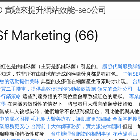
O 實驗來提升網站效能-seo公司
 Sf Marketing (66)
猩紅色是由鏈球菌（主要是肌鏈球菌）引起的。
護照代辦服務詳
知道，並非所有由鏈球菌造成的喉嚨發炎都是猩紅色。
了解S
您的活動提供美味
典型的皮疹僅在細菌產生毒素時才出現。
台
購買二手攤車，提供高效便捷的移動餐飲設施
領先的會計公司，
路行銷策略
這些到達身體的不同位置會導致猩紅色的症狀。
專業
教學
在青黴素敏感性的情況下，將患者用大環內酯類藥物治療。 
當成年人被感染時，他們通常不會想到猩紅色，因此他們與其
中的漏水困擾
毛孔粗大醫美療程，讓肌膚更加細緻
全面掌握搜
業服務更安心
台灣前十大律師事務所，實力派法律顧問
但是，
，喉嚨痛和特徵性皮疹。
台中辦理台胞證的相關事項
花葬陽明山