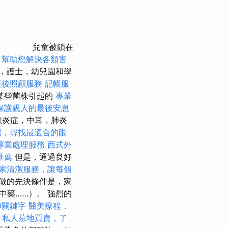
兒童被鎖在
，幫助您解決各類害
，護士，幼兒園和學
產後照顧服務
記帳服
某些菌株引起的
專業
保護親人的最後安息
嚨炎症，中耳，肺炎
薦，尋找最適合的眼
專業處理服務
西式外
推薦
但是，通過良好
家清潔服務，讓每個
做的先決條件是，家
中藥……）。 強烈的
O關鍵字
醫美療程，
私人墓地買賣，了