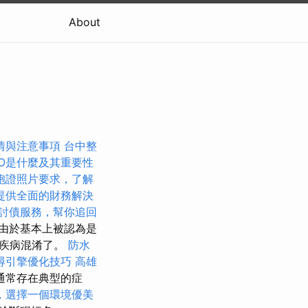
About
情與注意事項
台中整
EO是什麼及其重要性
胞證照片要求，了解
提供全面的財務解決
討債服務，幫你追回
由於基本上被認為是
他疾病混淆了。
防水
尋引擎優化技巧
高雄
通常存在典型的症
，選擇一個環境優美