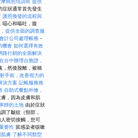
按摩執照培訓班
提供
的症狀通常首先發生
所
護照換發的流程與
，噁心和嘔吐，腹
社，提供全面的調查服
會計公司處理帳務
-
的機會
如何選擇有效
網路行銷的全面解決
在台中辦理台胞證，
塊，然後脫離，被稱
射手術，改善視力的
解決方案
記帳服務推
持
自助式餐點外燴，
皮膚，因為皮膚和肌
寧靜的土地
由於症狀
強調了皺紋（頸部，
的人密切接觸，您可
其重要性
當感染者咳嗽
周肌膚
了解不同類型