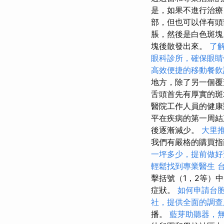
是，如果不進行治療
部，但也可以伴有
脹，然後是白色斑
塊後散發出來。
了
眼科診所，確保眼睛
高效便捷的移動餐飲
地方，除了另一個覆
舌頭首先有厚實的斑
醫院工作人員的健康
平在疾病的第一周
後逐漸減少。
大里
我們有嚴格的購買指
一坪多少，提前做好
輕鬆找到專業醫生
擊括號（1，2等）
症狀。
如何申請台
社，提供全面的調查
播。
藍芽助聽器，