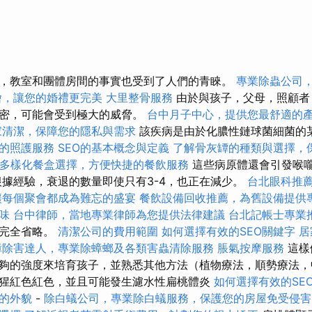
，教室和團體房間的事實也受到了人們的青睞。
專業除蟲公司
燴，讓您的婚禮更完美
大里整骨服務
由於與孩子，父母，照顧者
緊密，可能會受到極大的威脅。
台中月子中心，提供您最舒適的
家清潔，保障您的隱私與需求
該疾病是由於化膿性鏈球菌細菌的
的照護服務
SEO的基本概念與定義
了解骨灰罈的種類與選擇，
多樣化餐盒選擇，方便快捷的餐飲服務
這些病原體還會引發喉
根據經驗，衰退的數量即使只有3-4，也正在減少。
台北眼科推
讓每個聚會都成為難忘的盛宴
餐飲設備回收推薦，為舊設備提供
味
台中律師，當地專業律師為您提供法律建議
台北記帳士專業
以完全省略。
清潔公司的費用範圍
如何選擇有效的SEO關鍵字
居
蟑除害達人，專業除蟑螂及各類害蟲清除服務
脹氣按摩服務
這樣
夠的強度來培育孩子，並熟悉其他方法（植物療法，順勢療法，
猩紅色紅色，並且可能發生濾水性扁桃體炎
如何選擇有效的SE
的外貌
-
除白蟻公司，專業除白蟻服務，保護您的房屋免受侵害