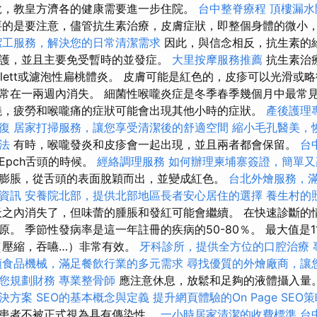
說，教皇方濟各的健康需要進一步住院。
台中整脊療程
頂樓漏水
的是要注意，儘管抗生素治療，皮膚症狀，即整個身體的微小
潔工服務，解決您的日常清潔需求
因此，與信念相反，抗生素的
護，並且主要免受暫時的並發症。
大里按摩服務推薦
抗生素治
rlett或濾泡性扁桃體炎。 皮膚可能是紅色的，皮疹可以光滑或
常在一兩週內消失。 細菌性喉嚨炎症是冬季春季幾個月中最常
燒，疲勞和喉嚨痛的症狀可能會出現其他小時的症狀。
產後護理
復
居家打掃服務，讓您享受清潔後的舒適空間
縮小毛孔醫美，
法
有時，喉嚨發炎和皮疹會一起出現，並且兩者都會保留。
台
Epch舌頭的時候。
經絡調理服務
如何辦理柬埔寨簽證，簡單又
膨脹，從舌頭的表面脫穎而出，並變成紅色。
台北外燴服務，
資訊
安養院北部，提供北部地區長者安心居住的選擇
養生村的
之內消失了，但味蕾的腫脹和發紅可能會繼續。 在快速診斷的情
。 季節性發病率是這一年註冊的疾病的50-80％。 最大值是11
（壓縮，吞嚥…）非常有效。
牙科診所，提供全方位的口腔治療
類食品機械，滿足餐飲行業的多元需求
尋找優質的外燴廠商，讓
您規劃財務
專業整骨師
應注意休息，放鬆和足夠的液體攝入量
決方案
SEO的基本概念與定義
提升網頁體驗的On Page SEO
患者不被正式視為具有傳染性。
一小時居家清潔的收費標準
台