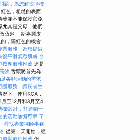
問題，為您解決頂樓
，紅色，粗糙的表面
給藥並不能保護它免
療尤其是父母，他們
略微凸起。 斯嘉麗皮
見的，猩紅色的機會
專業服務，為您提供
恢復平滑緊緻肌膚
台
中按摩服務推薦
這是
高效
舌頭將首先為
滿足各類活動的需求
照護服務，讓長者生
況下，使用RCA，
月至12月和3月至4
專業設計，打造獨一
您的活動無懈可擊
了
。
尋找專業律師事務
策略
從第二天開始，經
中整骨療程推薦
但