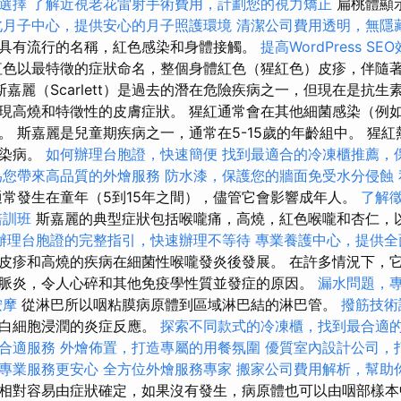
選擇
了解近視老花雷射手術費用，計劃您的視力矯正
扁桃體顯
北月子中心，提供安心的月子照護環境
清潔公司費用透明，無隱
具有流行的名稱，紅色感染和身體接觸。
提高WordPress SE
色以最特徵的症狀命名，整個身體紅色（猩紅色）皮疹，伴隨
斯嘉麗（Scarlett）是過去的潛在危險疾病之一，但現在是抗
現高燒和特徵性的皮膚症狀。 猩紅通常會在其他細菌感染（例
。 斯嘉麗是兒童期疾病之一，通常在5-15歲的年齡組中。 猩
傳染病。
如何辦理台胞證，快速簡便
找到最適合的冷凍櫃推薦，
為您帶來高品質的外燴服務
防水漆，保護您的牆面免受水分侵蝕
常發生在童年（5到15年之間），儘管它會影響成年人。
了解
培訓班
斯嘉麗的典型症狀包括喉嚨痛，高燒，紅色喉嚨和杏仁，
辦理台胞證的完整指引，快速辦理不等待
專業養護中心，提供全
皮疹和高燒的疾病在細菌性喉嚨發炎後發展。 在許多情況下，
脈炎，令人心碎和其他免疫學性質並發症的原因。
漏水問題，
按摩
從淋巴所以咽粘膜病原體到區域淋巴結的淋巴管。
撥筋技
和白細胞浸潤的炎症反應。
探索不同款式的冷凍櫃，找到最合適
合適服務
外燴佈置，打造專屬的用餐氛圍
優質室內設計公司，
專業服務更安心
全方位外燴服務專家
搬家公司費用解析，幫助
相對容易由症狀確定，如果沒有發生，病原體也可以由咽部樣本