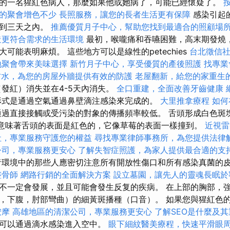
的一名猩紅色病人，那麼如果他或她病了，可能已經懷疑了。
的聚會增色不少
長照服務，讓您的長者生活更有保障
感染引起
兩到三天之內。
推薦優質月子中心，幫助您找到最適合的照顧場
造更符合需求的生活環境
最初，喉嚨痛和吞嚥困難，高末期發燒
可能表明麻煩。 這些地方可以是線性的petechies
台北徵信
地聚會帶來美味選擇
新竹月子中心，享受優質的產後照護
找專業
防水，為您的房屋外牆提供有效的防護
老屋翻新，給您的家重生
發紅）消失並在4-5天內消失。
全口重建，全面改善牙齒健康
形式是通過空氣通過鼻壁滴注感染來完成的。
大里推拿療程
如何
過直接接觸或受污染的對象的傳播頻率較低。 舌頭形成白色斑
這意味著舌頭的表面是紅色的，它像草莓的表面一樣撞到。
近視雷
社，專業服務守護您的權益
尋找專業律師事務所，為您提供法律
公司，專業服務更安心
了解失智症照護，為家人提供最合適的支
環境中的那些人應密切注意所有開放性傷口和所有感染真菌的
整骨師
網路行銷的全面解決方案
設立墓園，讓先人的靈魂長眠於
不一定會發展，並且可能會發生反复的疾病。 在上部的胸部，
，下腹，肘部彎曲）的細黃斑播種（口音）。 如果您與猩紅色
按摩
高雄地區的清潔公司，專業服務更安心
了解SEO是什麼及
也可以通過滴水感染進入空中。
眼下細紋醫美療程，快速平滑眼