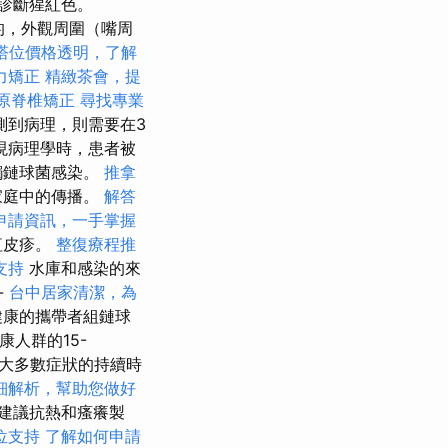
診斷猩紅色。
的，外觀周圍（嘴周
塔位價格透明，了解
力矯正
精緻茶會，提
原脊椎矯正
尋找專業
測到病理，則需要在3
現病理學時，患者被
觸鏈球菌感染。
推拿
家庭中的傳播。
解答
申請資訊，一手掌握
紅皮疹。
整復療程推
支持
水庫和感染的來
-
台中居家清潔，為
健康的攜帶者組鏈球
人群的15-
，大多數症狀的持續時
細解析，幫助您做好
建議抗熱和瘙癢製
位支持
了解如何申請