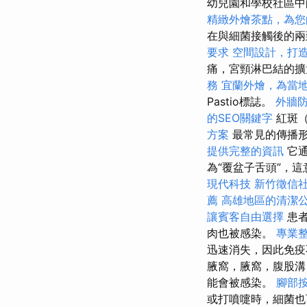
幼兒園和學校社區中
精緻外燴茶點，為您
在與細菌接觸後的
要求
空間設計，打
痛，宮頸淋巴結的擴大
務
宜蘭外燴，為當
Pastio標誌。
外牆
的SEO關鍵字
紅斑（
方案
最常見的傳播
提供完整的資訊
它通
為“覆盆子舌頭”，
現代科技
新竹徵信
薦
高雄地區的清潔
讓賓客自由選擇
患者
肉也被感染。
專業
迅速消失，因此免疫
腋窩，腋窩，腹股溝
能會被感染。
腳部
或打噴嚏時，細菌