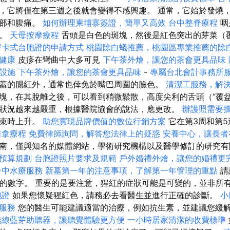
，它將僅在第三週之後就會變得不感興趣。 通常，它始於發燒
頭部和腹痛。
如何辦理柬埔寨簽證，簡單又高效
台中整脊療程
咽
塊。
天母按摩療程
舌頭是白色的斑塊，然後是紅色突出的芽菜（
解卡式台胞證的申請方式
桃園除白蟻推薦，桃園區專業推薦的除
健康
皮疹在彎曲中大多可見
下午茶外燴，讓您的茶會更具品味
設施
下午茶外燴，讓您的茶會更具品味
-
專屬台北會計事務所
蓋的腮紅外，通常也倖免於嘴巴周圍的臉色。
清潔工服務，解
塊，在其脫離之後，可以看到稍微鬆散，高度尖利的舌頭（“覆盆
狀況越來越嚴重，根據醫院協會的說法，應更改。
辦護照需要
結束時上升。
助您實現品牌價值的數位行銷方案
它在第3周和第5
推拿療程
免費律師詢問，解答您法律上的疑惑
安養中心，讓長者
南，僅與知名的媒體網站，學術研究機構以及醫學修訂的研究
預算規劃
台胞證照片要求及規範
戶外婚禮外燴，讓您的婚禮更
台中水療服務
新墓第一年的注意事項，了解第一年管理的重點
請
中的數字。 重要的是要注意，猩紅的症狀可能是可變的，並非所
胞證
如果您懷疑猩紅色，請務必去看醫生並進行正確的診斷。
小
服務
您的醫生可能建議適當的治療，例如抗生素，並建議您緩
無線藍芽助聽器，讓聽覺體驗更方便
一小時居家清潔的收費標準