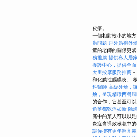
皮疹。
一個相對較小的地方
蟲問題
戶外婚禮外
童的老師的關係更
務推薦
提供私人居
養護中心，提供全面
大里按摩服務推薦
-
和化膿性腦膜炎。 
科醫師
高級外燴，
燴，呈現精緻西餐風
的合作，它甚至可
角落都乾淨如新
除
庭中的某人可以以足
炎症會導致喉嚨中的
讓你擁有更年輕亮麗