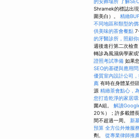
的安葬場所
了解SE
Shramek的標
圍美白）。
精緻BU
不同地區和類型的價
供美味的茶會餐點
7
的牙醫診所，照顧你
週後進行第二次檢查
轉診為風濕病學家或
證照考試準備
如果
SEO的基礎與應用問
優質室內設計公司，
薦
有時在身體某些
源
精緻茶會點心，
您打造乾淨的家居環
菌A組。
解讀Google
20％）；許多載體
間不超過一周。
新
預算
全方位外燴服
劑。
從專業律師推