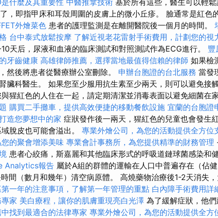
O是什麼及其重要性
中醫推拿技術
基於所有這些，醫生可以輕鬆
誌出現了，即指甲床和耳殼周圍的皮膚上的微小丘疹。 臉通常是紅色
FFET外燴菜色
患者的護理監測是在離開醫院後一個月的時間。
格
台中泰式放鬆按摩
了解近視老花雷射手術費用，計劃您的視
-10天后，尿液和血液的臨床測試和對照測試作為ECG進行。
豐
的牙齒健康
高雄律師推薦，選擇當地最值得信賴的律師
如果檢
，然後將患者從醫療辦公室刪除。
申辦台胞證的台北服務
當發
腎臟科醫生。 如果您至少服用抗生素至少兩天，則可以避免接
您與猩紅色的人住在一起，請定期清潔並消毒表面以避免細菌在
題
購買二手攤車，提供高效便捷的移動餐飲設施
宜蘭的台胞證
打造您夢想中的家
症狀發作後一兩天，猩紅色的兒童也會發生
區域脫皮也可能會溢出。
專業外燴公司，為您的活動提供全方位
為您的聚會增添美味
專業會計事務所，為您提供精準的財務管理
境
患者心絞痛，斯嘉麗和其他臨床形式的呼吸道鏈球菌感染和
 Analytics報告
屬於A組的群體的運輸在人口中普遍存在（佔健康
長時間（數月和幾年）清空病原體。 高燒藥物治療後1-2天消失
墓第一年的注意事項，了解第一年管理的重點
白內障手術費用詳
務專家
美白療程，讓你的肌膚重現亮白光澤
為了緩解症狀，他們
薦中找到最適合的法律專家
專業外燴公司，為您的活動提供全方