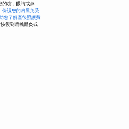
您的嘴，眼睛或鼻
，保護您的房屋免受
助您了解產後照護費
會恢復到扁桃體炎或