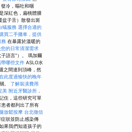
，發冷，嘔吐和咽
是深紅色，扁桃體腫
覆盆子舌）散發出斑
白蟻服務
選擇合適的
購買二手攤車，提供
服務
在暴露於溫暖的
決您的日常清潔需求
子語言”）。 瑪加爾
攜帶哪些文件
ASLO水
週之間達到頂峰，然
在此度過愉快的晚年
有關。
了解裝潢費用
完美
附近牙醫診所，
記住，這些研究可單
有患者都列出了所有
腿放鬆按摩
台北徵信
解症狀並防止感染傳
如果我們知道孩子的