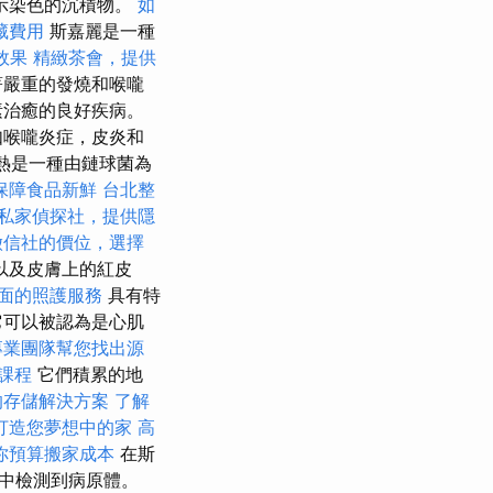
示染色的沉積物。
如
藏費用
斯嘉麗是一種
O效果
精緻茶會，提供
著嚴重的發燒和喉嚨
生素治癒的良好疾病。
如喉嚨炎症，皮炎和
紅熱是一種由鏈球菌為
保障食品新鮮
台北整
私家偵探社，提供隱
徵信社的價位，選擇
以及皮膚上的紅皮
面的照護服務
具有特
它可以被認為是心肌
專業團隊幫您找出源
術課程
它們積累的地
的存儲解決方案
了解
打造您夢想中的家
高
你預算搬家成本
在斯
中檢測到病原體。