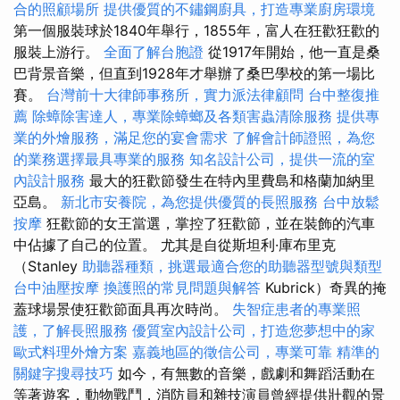
合的照顧場所
提供優質的不鏽鋼廚具，打造專業廚房環境
第一個服裝球於1840年舉行，1855年，富人在狂歡狂歡的
服裝上游行。
全面了解台胞證
從1917年開始，他一直是桑
巴背景音樂，但直到1928年才舉辦了桑巴學校的第一場比
賽。
台灣前十大律師事務所，實力派法律顧問
台中整復推
薦
除蟑除害達人，專業除蟑螂及各類害蟲清除服務
提供專
業的外燴服務，滿足您的宴會需求
了解會計師證照，為您
的業務選擇最具專業的服務
知名設計公司，提供一流的室
內設計服務
最大的狂歡節發生在特內里費島和格蘭加納里
亞島。
新北市安養院，為您提供優質的長照服務
台中放鬆
按摩
狂歡節的女王當選，掌控了狂歡節，並在裝飾的汽車
中佔據了自己的位置。 尤其是自從斯坦利·庫布里克
（Stanley
助聽器種類，挑選最適合您的助聽器型號與類型
台中油壓按摩
換護照的常見問題與解答
Kubrick）奇異的掩
蓋球場景使狂歡節面具再次時尚。
失智症患者的專業照
護，了解長照服務
優質室內設計公司，打造您夢想中的家
歐式料理外燴方案
嘉義地區的徵信公司，專業可靠
精準的
關鍵字搜尋技巧
如今，有無數的音樂，戲劇和舞蹈活動在
等著遊客，動物戰鬥，消防員和雜技演員曾經提供壯觀的景