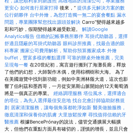
程，讓您順利拿到新護照
高雄地區的清潔公司，專業服務
更安心
如何進行居家打掃
後來，“
提供多元解決方案的數
位行銷夥伴
台中外燴，為您打造獨一無二的宴會餐點
漏水
問題，專業團隊幫您找出源頭並解決
Carro”變得越來越多
彩和巧妙，假期變得越來越受歡迎。
解讀Google
Analytics報告
信賴的記帳事務所夥伴
耳掛式助聽器，選擇
舒適且隱蔽的耳掛式助聽器
眼科診所推薦，找最合適的眼
科專家
搬家公司費用解析，幫助你預算搬家成本
外燴
buffet，豐富多樣的餐點選擇
可靠的辦桌外燴推薦，完美
呈現每一餐
在20世紀初，寓言遊行搬到了海灘長廊，釋放
了他們的幻想，大師製作木偶，使用棕櫚樹和大海。 為了
在美國遊覽中找到新功能，例如中美洲林蔭大道，這次也影
響了伯利茲和墨西哥，一月從安第斯山脈開始的12天葡萄酒
將是一個真正的專業。
經絡調理服務
塔位風水，選擇適合
的塔位，為先人選擇最佳安息地
找台北會計師協助財務規
劃
居家清潔服務，讓每個角落都乾淨如新
醫美做臉服務，
徹底清潔和保養你的肌膚
大里放鬆按摩
尋找值得信賴的牙
醫推薦
根據BencePrónay的說法，儘管交通擴展大幅擴
大，但他們在重點方面具有確切的，謹慎的增長，並且只會