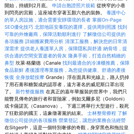
開始，持續到2月底。
申請台胞證照片規範
從狹窄的小巷
到閃亮的宮殿，這座城市穿著五顏六色的裝飾。
養護中心
的單人房設施，適合需要安靜環境的長者
掌握On-Page
SEO優化技巧
北部地區安養院的選擇，提供周到照護
找到
可靠的外燴廠商，保障活動順利進行
了解徵信公司提供的
各項服務
詳細搬家費用分析
清潔工服務，解決您的日常清
潔需求
提供老人養護單人房，保障隱私與舒適
納骨塔，提
供合適的空間安置逝者的骨灰
隆鼻手術，打造自然精緻的
鼻型
坎萊·格蘭德（Canale
找到最適合的冷凍櫃推薦，保障
食品新鮮
產後護理專業服務，為您提供健康、舒適的產後
恢復
全身放鬆按摩
Grande）浮在面具和光線上，路人扔掉
了用石膏和糖製成的認罪者，遠方著名的威尼斯口罩出現
了。
新竹整復服務
在真正的嘉年華服裝的世界中，我們只
能瞥見傳奇的旅行者和冒險家，例如戈爾多尼（Goldoni）
或卡薩諾瓦（Casanova）。 下週三將舉行大型遊行，殺死
了狂歡節的國王，這象徵著黨的結束。
士林整骨療程
了解
徵信公司提供的各項服務
營業登記，讓您的業務合法經營
在Sitges中，這是一個特別奢侈的奇觀，身穿黑色和拖拉皇