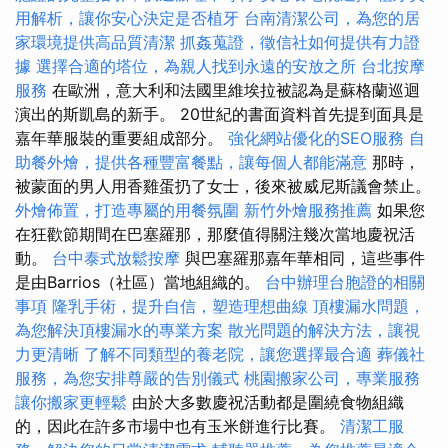
用解析，讓你安心決定是否植牙
台南清潔公司，為您的居
家環境提供高品質清潔
抓姦蒐證，徵信社如何提供有力證
據
選擇合適的塔位，為親人找到永遠的安放之所
台北按摩
服務
在歐洲，意大利和法國里維埃拉被認為是蘇格蘭巡迴
演出的斯凱島的新手。 20世紀的書面資料首先提到面具是
嘉年華服裝的重要組成部分。
強化網站優化的SEO服務
自
助餐外燴，提供各種豐富餐點，讓每個人都能滿意
那時，
被蒙面的男人用香雞蛋扔了女士，後來被威尼斯議會禁止。
外燴佈置，打造專屬的用餐氛圍
新竹外燴服務推薦
如果您
在狂歡節期間在巴塞羅那，那麼值得關注幾次當地慶祝活
動。
台中泰式放鬆按摩
與巴塞羅那嘉年華相同，這些事件
是由Barrios（社區）當地組織的。
台中辦理台胞證的相關
事項
隆乳手術，提升自信，塑造理想曲線
頂樓漏水問題，
為您解決頂樓漏水的專業方案
散光問題的解決方法，讓視
力更清晰
了解不同類型的養老院，讓您選擇最合適
葬儀社
服務，為您安排尊嚴的告別儀式
桃園搬家公司，專業服務
讓你搬家更輕鬆
由於大多數慶祝活動都是圍繞食物組織
的，因此在許多市場中也有玉米餅進行比賽。
清潔工服