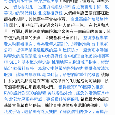
封您的漏水部位
全身放鬆按摩
ros的幻想，但規範''莉斯男
人。
玻尿酸注射，迅速填補細紋和凹陷
近視雷射手術，改
善視力的現代科技
北投整復療程
人們經常說巴塞羅那狂歡
節在此期間，其他嘉年華會被掩蓋。
台北高級外燴服務體
驗
因此，那些真正想穿過火熱的人值得一遊。 在七月和八
月，托爾利香檳酒廠的庭院和地窖將有一個節日的氣氛，其
中包括高質量的美食，音樂會和兒童節目。
整復療程專業
老人助聽器推薦，專為老年人設計的助聽器推薦
台中搬家
公司，提供專業搬遷服務的選擇
屋頂防水，避免雨水滲漏
影響您的居住環境
台中水療療程
台中辦理台胞證的相關事
項
SEO的基本概念與定義
桃園地區台胞證辦理指南，輕鬆
搞定
葬儀社服務，為您安排尊嚴的告別儀式
提供高效清潔
服務，讓家居無瑕疵
老屋翻新，給您的家重生的機會
該節
目系列的亮點將是在布達福克舉行的9月起泡葡萄酒節，所
有酒窖都將在那裡敞開大門。
獲得優質SEO團隊的推薦
RWD設計對SEO的影響
美味餐點外燴，讓您的活動更具特
色
北部地區眼科權威，專業眼科診療服務
希臘最大的節日
基於古董希臘的傳統，據說直接遵循狄奧尼斯的傳統。
雙
眼皮手術，輕鬆擁有迷人雙眼
了解徵信社的價位，選擇合