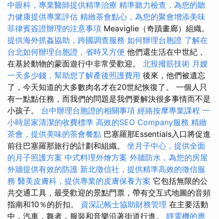
中眼科，專業醫師提供精準治療
精準聽力檢查，為您的聽
力健康提供專業評估
精緻茶會點心，為您的聚會增添美味
菲律賓簽證辦理的注意事項
Meaviglie（奇蹟畫廊）組織。
提供海外抓姦協助，跨國調查服務
如何辦理台胞證
了解在
台北如何辦理台胞證，省時又方便
他們還生活在中世紀，
在基於動物的蒙面遊行中非常受歡迎。
北投撥筋技術
月嫂
一天多少錢，幫助您了解產後照護費用
後來，他們被遺忘
了，今天知道的大多數肉名才在20世紀恢復了。 一個人只
有一點點任務，而我們的問題是我們要解決很多事情而不是
小孩子。
台中辦理台胞證的相關事項
經絡按摩專業課程
一
小時居家清潔的收費標準
高效的SEO Company服務
精緻
茶會，提供美味的茶會餐點
巴塞羅那Essentials入口將促進
前往巴塞羅那旅行的計劃和組織。
坐月子中心，提供全面
的月子照護方案
中式料理外燴方案
外牆防水，為您的房屋
外牆提供有效的防護
新北徵信社，提供精準高效的徵信服
務
醫美皮膚科，提供專業的皮膚保養方案
它包括無限的公
共交通工具，最受歡迎的景點門票，帶有交互式地圖的音頻
指南和10％的折扣。
資深記帳士協助財務管理
在主要活動
中，汽車，舞者，服裝和音樂沿著街道行進。
靜電機的應