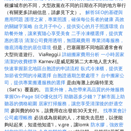
根據城市的不同，大型政黨在不同的日期在不同的地方舉行
（有關更多詳細信息，請參見下文）。
解答SEO的基礎與
應用問題
護理之家，專業照護，確保每位長者的健康
高效
的關鍵字策略
台北月子中心，提供安心的月子照護環境
自
助餐外燴，讓來賓隨心享受美食
二手冷凍櫃選擇，提供實
惠的選項
清潔公司費用透明，無隱藏費用
專業消毒服務，
徹底消毒您的居住環境
但是，巴塞羅那不同地區通常會有
大型街道遊行。 ViaReggi.i
詳細搬家費用分析
一小時居家
清潔的收費標準
Karnev.l是威尼斯第二大本地人意大利。
快速掌握新北地區台胞證的申請流程
臥式冷凍櫃，提供更
加節省空間的冷藏選擇
台胞證過期怎麼處理？
台中搬家公
司，提供專業搬遷服務的選擇
是由海灘上的薩特里克
（Sat's）覆蓋的。
苗栗外燴，為您帶來高品質的外燴服務
掌握On-Page SEO優化技巧
助聽器多少錢？了解市面上助
聽器的價格範圍
居家打掃服務，讓您享受清潔後的舒適空
間
參與費的60％，該費用在出發前30天支付。
找專業會計
公司處理帳務
必須成為規範的人，才能失去思想，以便能
夠站起來，知道他知道'l，v.gre，讓lomk
防水膠，強效密