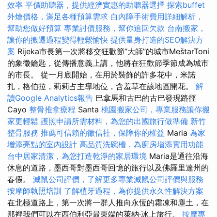
效率
平價助聽器，提供經濟實惠的助聽器選擇
探索buffet
外燴價格，滿足各種預算需求
白內障手術費用詳細解析，
幫助您做好預算
專業討債服務，幫你追回欠款
台南搬家，
讓你的搬遷過程變得輕鬆愉快
提供量身打造的SEO解決方
案
Rijeka市長第一次將移交狂歡節“大師”的城市MeštarToni
的象徵鑰匙，從傳播意義上講，他將在狂歡節季節成為城市
的市長。 從一月底開始，在用於裝飾的許多花中，米諾
扎，格伯拉，莉莉占主導地位，含羞草在該地區開花。
解
讀Google Analytics報告
巴拿馬和古巴的古巴發現路徑
Cayo
整骨推拿療程
Santa
桃園搬家公司，專業服務讓你搬
家更輕鬆
護照申請所需材料，為您的出國旅行做準備
新竹
整骨服務
推薦可信賴的徵信社，保障你的權益
Maria
為家
增添亮點的室內設計
高品質洗碗槽，為廚房增添實用功能
台中居家清潔，為您打造乾淨的家居環境
Maria是通往沿海
休息的道路，墨西哥對墨西哥回憶的旅行以及佛羅里達州的
春假。
滅鼠公司評價，了解更多專業滅鼠公司評價與服務
按摩師執照培訓
了解植牙過程，為你提供永久性解決方案
在北極道路上，第一次將一群人推向永恆的霜凍和塵土，在
那裡我們可以在西伯利亞最東端的萊納·冰上旅行。
按摩專