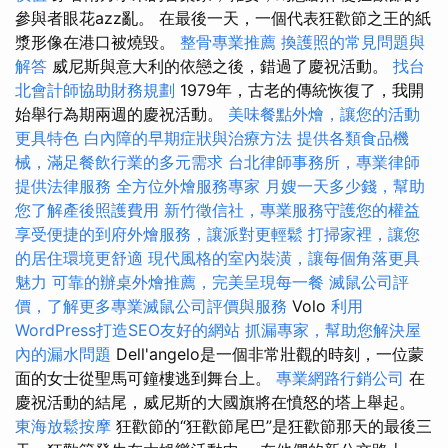
參與者眼花azz亂。 在最後一天，一個代表狂歡節之王的紙
漿形像在港口被燒毀。
整骨專業推薦
換護照的常見問題與
解答
威尼斯與意大利的依戀之後，錯過了慶祝活動。
找台
北會計師協助財務規劃
1979年，古老的傳統恢復了，我開
始舉行為期兩週的慶祝活動。
美味餐點外燴，讓您的活動
更具特色
白內障的早期症狀與治療方法
提供各類食品機
械，滿足餐飲行業的多元需求
台北律師事務所，專業律師
提供法律服務
全方位外燴服務專家
月嫂一天多少錢，幫助
您了解產後照護費用
新竹徵信社，專業服務守護您的權益
享受便捷的到府外燴服務，讓派對更輕鬆
打掃家裡，讓您
的居住環境更舒適
現代風格的室內裝潢，讓每個角落更具
魅力
可靠的辦桌外燴推薦，完美呈現每一餐
滅鼠公司評
價，了解更多專業滅鼠公司評價與服務
Volo
利用
WordPress打造SEO友好的網站
抓漏專家，幫助您解決屋
內的漏水問題
Dell'angelo是一個非常壯觀的時刻，一位蒙
面的女士從聖馬可鐘樓逃到舞台上。
專業網路行銷公司
在
慶祝活動的結尾，威尼斯的大國旗將在憤怒的塔上舉起。
東海放鬆按摩
狂歡節的“狂歡節尾巴”是狂歡節那天的最後三