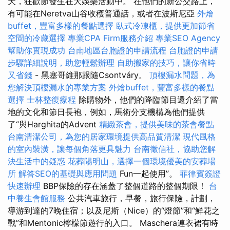
天，狂歡節發生在大娛樂活動中。 在他們的新公交路上，
有可能在Neretva山谷收穫普通話，或者在波斯尼亞
外燴
buffet，豐富多樣的餐點選擇
臥式冷凍櫃，提供更加節省
空間的冷藏選擇
專業CPA Firm服務介紹
專業SEO Agency
幫助你實現成功
台南地區台胞證的申請流程
台胞證的申請
步驟詳細說明，助您輕鬆辦理
自助搬家的技巧，讓你省時
又省錢
- 黑塞哥維那跟隨Csontváry。
頂樓漏水問題，為
您解決頂樓漏水的專業方案
外燴buffet，豐富多樣的餐點
選擇
士林整復療程
除購物外，他們的降臨節目還介紹了當
地的文化和節日長袍，例如，馬術分支機構為他們提供
了“與Harghita的Advent
精緻茶會，提供美味的茶會餐點
台南清潔公司，為您的居家環境提供高品質清潔
現代風格
的室內裝潢，讓每個角落更具魅力
台南徵信社，協助您解
決生活中的疑惑
花葬陽明山，選擇一個環境優美的安葬場
所
解答SEO的基礎與應用問題
Fun一起使用”。
菲律賓簽證
快速辦理
BBP保險的存在涵蓋了整個道路的整個期限！
台
中養生會館服務
公共汽車旅行，早餐，旅行保險，計劃，
導游到達的7晚住宿；以及尼斯（Nice）的“燈節”和“鮮花之
戰”和Mentonic檸檬節遊行的入口。 Maschera連衣裙有時