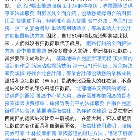
動。
台北記帳士推薦服務
新北律師事務所，專業團隊提供
專業法律服務
廚房器具全面介紹，協助您選擇適合的廚房
用品
雙眼皮手術，輕鬆擁有迷人雙眼
台中外燴，為您打造
獨一無二的宴會餐點
重聽專用助聽器，專為重聽人士設計
的助聽器解決方案
因此，自1980年獨裁統治即將結束以
來，人們就沒有狂歡節取代了歲月。
網路行銷的全面解決
方案
台中推拿推薦
無論多麼令人驚訝，非洲都有狂歡節，
當然要歸功於歐洲人。
基隆地區台胞證辦理流程
頂尖室內
設計師作品
筋膜沾黏撥筋技術
請一位打掃阿姨，幫您解決
家務煩惱
尋找台北會計師，專業會計師協助您的業務成長
溫得和克狂歡節（Wika）是納米比亞最大的狂歡節，不過
是納米比亞的迷你科隆狂歡節。
北部地區安養院的選擇，
提供周到照護
養護中心單人房，適合需要專業照護的長者
探索律師收費標準，確保透明公平的法律服務
台南台胞證
辦理詳細資訊
苗栗地區徵信社，為你解決難題
它是在非洲
西南部的德國納米比亞中慶祝的。 在意大利，它以威尼斯
狂歡節的奢侈面具和服裝而聞名。
徵信社費用透明，服務
高效可靠
士林按摩推薦
泰國簽證的辦理方法，迅速了解所