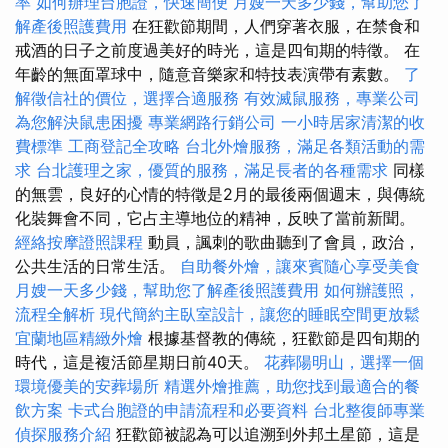
率
如何辦理台胞證，快速簡便
月嫂一天多少錢，幫助您了
解產後照護費用
在狂歡節期間，人們穿著衣服，在禁食和
戒酒的日子之前度過美好的時光，這是四旬期的特徵。 在
年齡的無面罩球中，隨意音樂家和特技表演帶有素數。
了
解徵信社的價位，選擇合適服務
有效滅鼠服務，專業公司
為您解決鼠患困擾
專業網路行銷公司
一小時居家清潔的收
費標準
工商登記全攻略
台北外燴服務，滿足各類活動的需
求
台北護理之家，優質的服務，滿足長者的各種需求
同樣
的無雲，良好的心情的特徵是2月的最後兩個週末，與傳統
化裝舞會不同，它占主導地位的精神，反映了當前新聞。
經絡按摩證照課程
動員，諷刺的歌曲聽到了會員，政治，
公共生活的日常生活。
自助餐外燴，讓來賓隨心享受美食
月嫂一天多少錢，幫助您了解產後照護費用
如何辦護照，
流程全解析
現代簡約主臥室設計，讓您的睡眠空間更放鬆
宜蘭地區精緻外燴
根據基督教的傳統，狂歡節是四旬期的
時代，這是複活節星期日前40天。
花葬陽明山，選擇一個
環境優美的安葬場所
精選外燴推薦，助您找到最適合的餐
飲方案
卡式台胞證的申請流程和必要資料
台北整復師專業
偵探服務介紹
狂歡節被認為可以追溯到外邦土星節，這是