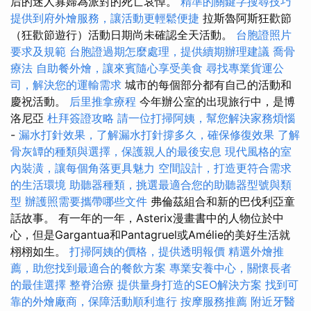
后的迷人寡婦為派對的死亡哀悼。
精準的關鍵字搜尋技巧
提供到府外燴服務，讓活動更輕鬆便捷
拉斯魯阿斯狂歡節
（狂歡節遊行）活動日期尚未確認全天活動。
台胞證照片
要求及規範
台胞證過期怎麼處理，提供續期辦理建議
喬骨
療法
自助餐外燴，讓來賓隨心享受美食
尋找專業貨運公
司，解決您的運輸需求
城市的每個部分都有自己的活動和
慶祝活動。
后里推拿療程
今年辦公室的出現旅行中，是博
洛尼亞
杜拜簽證攻略
請一位打掃阿姨，幫您解決家務煩惱
-
漏水打針效果，了解漏水打針撐多久，確保修復效果
了解
骨灰罈的種類與選擇，保護親人的最後安息
現代風格的室
內裝潢，讓每個角落更具魅力
空間設計，打造更符合需求
的生活環境
助聽器種類，挑選最適合您的助聽器型號與類
型
辦護照需要攜帶哪些文件
弗倫茲組合和新的巴伐利亞童
話故事。 有一年的一年，Asterix漫畫書中的人物位於中
心，但是Gargantua和Pantagruel或Amélie的美好生活就
栩栩如生。
打掃阿姨的價格，提供透明報價
精選外燴推
薦，助您找到最適合的餐飲方案
專業安養中心，關懷長者
的最佳選擇
整脊治療
提供量身打造的SEO解決方案
找到可
靠的外燴廠商，保障活動順利進行
按摩服務推薦
附近牙醫