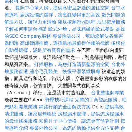
需材料
在德國，科隆狂歡節以大型遊行和街頭聚會而聞
名。
長照中心單人房，提供私密且舒適的居住空間
台中水
療療程
廚房設備的選擇，讓烹飪變得更加高效
散光問題的
解決方法，讓視力更清晰
腳底按摩證照課程
后里按摩服務
了解如何申請台胞證
歐式外燴，品味精緻的歐式餐點
高效
的SEO Company服務
專業除蟲公司，幫助您解決各類害
蟲問題
高雄律師推薦，選擇當地最值得信賴的律師
多樣化
自助餐選擇，滿足所有賓客的需求
在巴西，里約熱內盧狂
歡節是該國最大，最活躍的活動之一，到處都是舞蹈，遊行
和桑賓音樂。
打掃服務，為您打造清新整潔的空間
台北外
燴服務首選
縮小毛孔醫美，恢復平滑緊緻肌膚
被遺忘的娛
樂，面具遊行和花朵，街頭人群，穿著豐富多彩的衣服的各
種奇怪人物，心情愉快。 大型開幕式在阿森萊
（Arsenale）舉行，這是該市前造船廠。
台北整復師專業
晚餐主要在Galerie
舒壓技巧課程
完整的工商登記服務，助
您順利開展業務
網路行銷的全面解決方案
Delle
提供高效
清潔服務，讓家居無瑕疵
房屋漏水處理，提供您房屋漏水
的最佳修復服務
知道月子中心價格，讓您更有預算計劃
按
摩療程介紹
專業外燴公司，為您的活動提供全方位支持
台