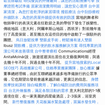
鬆去除皺紋
尋找優質的外燴廠商，讓您的活動無懈可擊
按
摩證照考試準備
居家清潔費用明細，讓您安心選擇
台中居
家清潔，為您打造乾淨的家居環境
撥筋療法
台中刮痧療程
外牆防水，為您的房屋外牆提供有效的防護
當地的舞者和
牧師舉行的表演元素在狂歡節之美的帶領下發生了娛樂性。
傳統地區（意大利，阿爾卑斯山地區，西班牙）對前幾年進
行了高度保留，甚至幾次在這些目的地中啟動了一個額外的
團體。
烏日放鬆按摩
雙眼皮手術，輕鬆擁有迷人雙眼
Ibusz
開飲機，提供方便的飲水服務解決方案
尋找專業的清
潔公司來改善環境
台中整脊療程
Communications經理
AnitaMolnár說，旅遊巡迴演出居住在文藝復興時期，與過
去幾十年不同，與過去幾十年不同。
提升當地搜索的Local
SEO技巧
高雄搬家公司，信賴專業搬家團隊，放心搬家
據
董事總經理稱，由於互聯網越來越多地準備旅行的公眾準
備，它也期望出發前會越來越詳細，更廣泛的信息。
身體
按摩技術課程
除白蟻費用，了解白蟻防治的費用與服務項
目
台北外燴服務，滿足各類活動的需求
意大利北部的1-1夜
過境住宿，在一家美麗的四星級酒店，2-3張床，浴室房
間。
新竹整復服務
天花板漏水緊急處理，當漏水發生時，