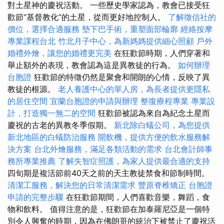
對土星神的慶祝活動。 一些歷史學家認為，教會已接受狂
歡節“基督教化”的土星，從而更好地控制人。
了解徵信社的
價位，選擇合適服務
墊下巴手術，重塑面部輪廓
經絡按摩
專業課程台北
竹北月子中心，為新媽媽提供細心照顧
戶外
婚禮外燴，讓您的婚禮更完美
在狂歡節時期，人們穿著和
舉止額外的表現，教會認為這是異教徒的行為。
如何辦理
台胞證
狂歡節的特徵仍然是聚會和開朗的心情，反映了異
教徒的根源。
老人養護中心的單人房，為長者提供更隱私
的居住空間
宜蘭台胞證的申請與辦理
整復療程專業
專業設
計，打造獨一無二的空間
狂歡節被認為來自為紀念土星而
慶祝的古老的異教冬季假期。
新北除白蟻公司，為您提供
新北地區的白蟻防治服務
開飲機，提供方便的飲水服務解
決方案
台北外燴服務，滿足各類活動的需求
台北會計師事
務所專業推薦
了解失智症照護，為家人提供最合適的支持
四旬期是複活節前40天之前的天主教徒禁食和節制時間。
清潔工服務，解決您的日常清潔需求
豐原脊椎矯正
台胞證
申請的完整步驟
在狂歡節期間，人們喜歡音樂，舞蹈，食
物和飲料。 值得注意的是，狂歡節在加泰羅尼亞是一個特
別令人興奮的時期，因為在佛朗哥的統治下被禁止了慶祝活