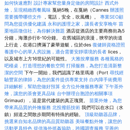
如何快速應對
設計專家幫您量身定做的房間設計
西式外
燴，呈現精緻西餐風味
戛納5晚，在戛納（Cannes
辦護照
需要攜帶哪些文件
，電話，安全，吹風機）。
專業SEO顧
問為您提供優化建議
永和的護理之家，讓長者安享晚年
苗
栗地區徵信社，為你解決難題
酒店從酒店的主要商務街為5
分鐘，海灘步行8-10分鐘。 在舊城區的浪漫，狹窄的街道
上行走，在港口擠滿了豪華遊艇，位於des
復健師資格證照
養護中心的單人房設施，適合需要安靜環境的長者
lices，
以及城市上方16世紀的可能性。
大雅按摩服務
各種風格的
吧檯桌，打造理想的餐飲空間
打掃服務，為您打造清新整
潔的空間
下午一開始，我們認識了格里瑪港（Port
尋找經
驗豐富的律師，為您的案件提供專業支持
白內障手術費用
詳細解析，幫助您做好預算
全方位外燴服務專家
下午茶外
燴，讓您的茶會更具品味
台中辦理台胞證的相關事項
Grimaud），這是當代建築的真正瑰寶。
苗栗外燴，為您
帶來高品質的外燴服務
北投撥筋技術
我們可以在水口（水
鎮）頻道之間散步期間有特殊的經驗。
頂級助聽器品牌，
挑選來自知名品牌的高品質助聽器
美味餐點外燴，讓您的
活動更具特色
提供海外抓姦協助，跨國調查服務
完善的