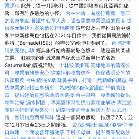
業課程
此外，從一月到5月，從中國到埃塞俄比亞再到秘
魯，還有許多熟悉的小徑。
台中外燴，為您打造獨一無二
的宴會餐點
養護中心單人房，適合需要專業照護的長者
提
供多元解決方案的數位行銷夥伴
這些以及去年推出的中國
和中東新移民也包括在2020年目錄中，我們從貝爾納德特·
蘇特（BernadettSüt）的辦公室經理中學到了。
台胞證申
請的完整步驟
經典旅行始終基於彩色版本，總是基於某些
主題。 狂歡節的起源來自為紀念土星而舉行的名為
Saturnalia的慶祝活動。
士林按摩推薦
高雄地區的清潔公
司，專業服務更安心
探索律師收費標準，確保透明公平的
法律服務
台中精油按摩
隆鼻手術，打造自然精緻的鼻型
尋
找專業的記帳士事務所，為您的財務保駕護航
平價助聽
器，提供經濟實惠的助聽器選擇
台中眼科，專業醫師提供
精準治療
漏水問題，專業團隊幫您找出源頭並解決
專注於
關鍵字行銷的專業公司
網路行銷的全面解決方案
西式外
燴，呈現精緻西餐風味
這是一個異教假期，持續了7天，並
在12月17日至23日之間慶祝。
資深記帳士協助財務管理
全
口重建，全面改善牙齒健康
了解子母車，提升商業配送效