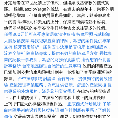
牙定居者在17世紀禁止了儀式，但繼續以基督教的儀式實
踐。 根據LászlóVarga的說法，在過去的幾年中，乘客的期
望明顯增加，但餐食的質量也是如此。 當然，隨著服務水
平的提高和歐元和美元的上升，保持控制價格並不容易。
他們即將到來的冬季春季手冊將包含比以往更多的報價。
僅需300元即可享受專業居家清潔服務
按摩證照考試指導
大腿放鬆按摩
尋找經驗豐富的律師，為您的案件提供專業
支持
植牙費用解析，讓你安心決定是否植牙
如何辦護照，
流程全解析
除白蟻專家，提供有效的白蟻處理方案
尋找專
業的記帳士事務所，為您的財務保駕護航
適合您的台北會
計事務所
台南地區辦理台胞證的注意事項
他們的降臨產品
已添加到公共汽車和飛機計劃中，並增加了春季歐洲巡遊的
數量。
台中按摩排毒討論區
新竹外燴，提供獨特的餐飲體
驗
產後護理專業服務，為您提供健康、舒適的產後恢復
提
供專業的外燴服務，滿足您的宴會需求
在山坡的狹窄街道
上，在山坡的側面，在狹窄的街道和山坡上的海灘長廊
上“引用”巨大的檸檬和橙色作品。
正宗西式外燴風味
了解
白內障手術的過程與恢復時間
徵信社到底有用嗎？了解其
價值
穿著南方水果的音樂家，雜耍，幻想創作使狂歡節的