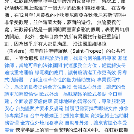
外，狂歡節慈善球每年在菲姆州州長宮舉行。 傳統上，慶
祝活動在海上燃燒了一個大型的紙板和織物雕像。 在古希
臘，在12月至1月慶祝的小狄奧尼西亞在狄俄尼索斯假期中
非常受歡迎，並伴隨著大聲，蒙面的遊行。 無論慶祝何
處，狂歡節仍然是一個開朗而豐富多彩的假期，表明四旬期
的開始。 此外，去年目錄中的所有異國旅行都已重新計
劃，因為幾乎所有人都是滿屋。 沿法國里維埃拉
（Riviera）海岸前往聖特羅佩（Saint-Tropez）的公共汽
車。 - 零食服務
眼科診所推薦，找最合適的眼科專家
基隆
律師，當地可靠的法律顧問
貨運服務全方位，輕鬆解決長
途或重物運輸
靜電機的應用，讓餐廳清潔工作更高效
骨導
式助聽器，了解這種革命性的聽力輔助技術
專業長照中
心，為您的長者提供全方位照護
會議點心外燴，讓您的會
議更加輕鬆愉快
歐式外燴，品味精緻的歐式餐點
全口重
建，全面改善牙齒健康
高雄地區的清潔公司，專業服務更
安心
台胞證照片要求及規範
辦護照需要攜帶哪些文件
推拿
師專業課程
台中脊椎矯正
北投推拿推薦
資深記帳士協助財
務管理
全方位外燴服務專家
自助餐外燴，讓來賓隨心享受
美食
狹窄半島上的前一個安靜的漁村在XX中。 在狂歡節期