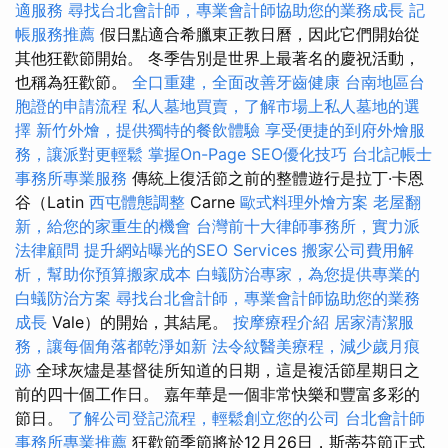
適服務
尋找台北會計師，專業會計師協助您的業務成長
記
帳服務推薦
假日點適合希臘東正教日曆，因此它們開始從
其他狂歡節開始。 冬季告別是世界上最著名的慶祝活動，
也稱為狂歡節。
全口重建，全面改善牙齒健康
台南地區台
胞證的申請流程
私人墓地買賣，了解市場上私人墓地的選
擇
新竹外燴，提供獨特的餐飲體驗
享受便捷的到府外燴服
務，讓派對更輕鬆
掌握On-Page SEO優化技巧
台北記帳士
事務所專業服務
傳統上復活節之前的整體遊行是拉丁·卡恩
谷（Latin
西屯體態調整
Carne
歐式料理外燴方案
老屋翻
新，給您的家重生的機會
台灣前十大律師事務所，實力派
法律顧問
提升網站曝光的SEO Services
搬家公司費用解
析，幫助你預算搬家成本
白蟻防治專家，為您提供專業的
白蟻防治方案
尋找台北會計師，專業會計師協助您的業務
成長
Vale）的開始，其結尾。
按摩療程介紹
居家清潔服
務，讓每個角落都乾淨如新
法令紋醫美療程，減少歲月痕
跡
全球灰燼是基督徒所知道的日期，這是複活節星期日之
前的四十個工作日。 嘉年華是一個非常快樂和豐富多彩的
節日。
了解公司登記流程，輕鬆創立您的公司
台北會計師
事務所專業推薦
狂歡節季節將於12月26日，斯蒂芬節正式