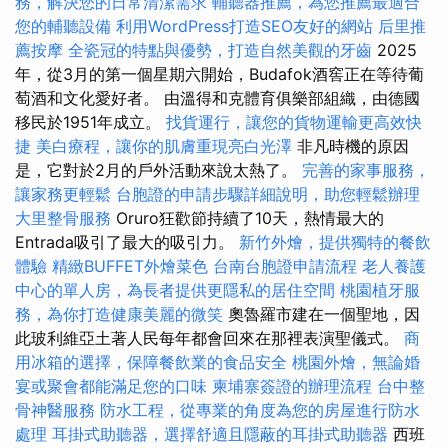
務，解決您的日常清潔需求
輔聽器推薦，為您推薦最適合
您的輔聽設備
利用WordPress打造SEO友好的網站
后里推
薦按摩
全瓷冠的特點與優勢，打造自然美觀的牙齒
2025
年，從3月的第一個星期六開始，Budafok酒窖正在等待葡
萄酒和文化愛好者。 由溫得和克體育俱樂部組織，由德國
移民於1951年成立。
找貨運行，讓您的貨物運輸更高效快
捷
美白療程，讓你的肌膚重現亮白光澤
非凡時機的原因
是，它對於2月的戶外活動來說太熱了。
完善的家事服務，
讓家務更輕鬆
台胞證的申請步驟詳細說明，助您輕鬆辦理
大里整骨服務
Oruro狂歡節持續了10天，熱情最大的
Entrada吸引了最大的吸引力。
新竹外燴，提供獨特的餐飲
體驗
精緻BUFFET外燴菜色
台南台胞證申請流程
老人養護
中心的單人房，為長者提供更隱私的居住空間
桃園植牙服
務，為你打造健康美麗的微笑
奧魯羅市建在一個聖地，因
此玻利維亞土著人民每年都會回來在那裡表演聖儀式。
商
用冰箱的選擇，保障餐飲業的食品安全
桃園外燴，無論婚
宴或聚會都能滿足您的口味
柬埔寨簽證的辦理流程
台中整
骨神醫服務
防水工程，從專業的角度為您的房屋進行防水
處理
耳掛式助聽器，選擇舒適且隱蔽的耳掛式助聽器
西班