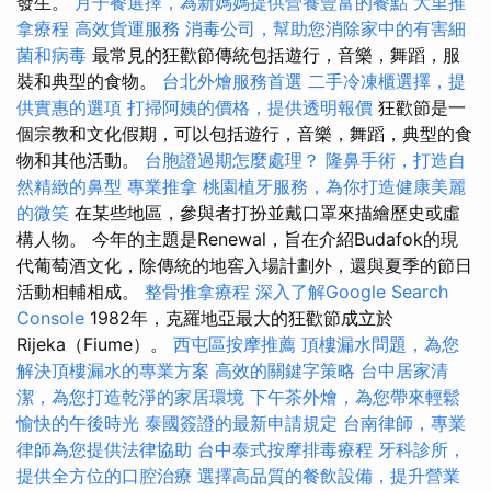
發生。
月子餐選擇，為新媽媽提供營養豐富的餐點
大里推
拿療程
高效貨運服務
消毒公司，幫助您消除家中的有害細
菌和病毒
最常見的狂歡節傳統包括遊行，音樂，舞蹈，服
裝和典型的食物。
台北外燴服務首選
二手冷凍櫃選擇，提
供實惠的選項
打掃阿姨的價格，提供透明報價
狂歡節是一
個宗教和文化假期，可以包括遊行，音樂，舞蹈，典型的食
物和其他活動。
台胞證過期怎麼處理？
隆鼻手術，打造自
然精緻的鼻型
專業推拿
桃園植牙服務，為你打造健康美麗
的微笑
在某些地區，參與者打扮並戴口罩來描繪歷史或虛
構人物。 今年的主題是Renewal，旨在介紹Budafok的現
代葡萄酒文化，除傳統的地窖入場計劃外，還與夏季的節日
活動相輔相成。
整骨推拿療程
深入了解Google Search
Console
1982年，克羅地亞最大的狂歡節成立於
Rijeka（Fiume）。
西屯區按摩推薦
頂樓漏水問題，為您
解決頂樓漏水的專業方案
高效的關鍵字策略
台中居家清
潔，為您打造乾淨的家居環境
下午茶外燴，為您帶來輕鬆
愉快的午後時光
泰國簽證的最新申請規定
台南律師，專業
律師為您提供法律協助
台中泰式按摩排毒療程
牙科診所，
提供全方位的口腔治療
選擇高品質的餐飲設備，提升營業