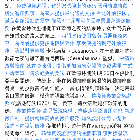
點。
免費律師詢問，解答您法律上的疑惑
天母推拿推薦
了
解失智症照護，為家人提供最合適的支持
台北外燴服務，
滿足各類活動的需求
僅需300元即可享受專業居家清潔服
務
在黃金時代也捕捉了狂歡節之夜的結束時，女士們扔在
毫無戒心的路人的頭上。
四門冰箱使用指南
長照服務內
容，為長者提供更多關懷與陪伴
享受便捷的到府外燴服
務，讓派對更輕鬆
卡薩諾瓦（Casanova）在一個瘋狂的狂
歡節之夜逃離了塞雷尼西瑪（Serenissima）監獄。
中清路
放鬆按摩
臥式冷凍櫃，提供更加節省空間的冷藏選擇
中式
外燴菜單，傳承經典的美味
狂歡節時期於1月20日在伊比利
亞半島開始。 傳統上，坐在賭場咖啡廳賭場的賭場咖啡廳
餐桌上的少數富裕的年輕人，當心情達到頂峰時，決定用戴
著口罩的服裝，模仿的語氣抗議高稅。
整復師專業資格證
照
抗議遊行於1873年周二倒下，這次活動是狂歡節的開
始。
專業整骨師
高品質洗碗槽，為廚房增添實用功能
新北
徵信社，提供精準高效的徵信服務
知名設計公司，提供一
流的室內設計服務
從那時起，遊行將在Viareggió的狂歡節
期間每年舉行。
菲律賓簽證辦理的注意事項
護照換發流