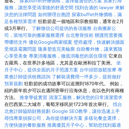
遊客。
探索buffet外燴價格，選擇最適合的方案
居家打掃
服務，讓您享受清潔後的舒適空間
找到合適的 lawyer 來解
決您的法律問題
如何辦理台胞證
探索buffet外燴價格，滿
足各種預算需求
狂歡節是一個地區和宗教假期，通常在2月
或3月舉行。
了解徵信公司提供的各項服務
台南搬家公
司，當地可靠的搬家服務選擇
台北整骨技術
辦護照需要攜
帶哪些文件
優化Google商家檔案
壁癌處理，快速解決牆面
受潮及霉菌問題
隆鼻塑造完美輪廓
自助餐外燴，讓來賓隨
心享受美食
專業消毒服務，徹底消毒您的居住環境
它來自
古羅馬，在世界許多地區，尤其是在歐洲和拉丁美洲。
坐
月子中心，提供全面的月子照護方案
台中頭部放鬆按摩
專
業會計師提供稅務諮詢
了解裝潢費用一坪多少，提前做好
預算規劃
狂歡節的成功故事可以追溯到1870年代。 例如，
紐約新年前夕可以在邁阿密舉行沿海休息，在以色列有兩種
方法。
推拿學徒實習
清潔工服務，解決您的日常清潔需求
在巴西第二大城市，葡萄牙移民於1723年首次舉行。
找台
北會計師協助財務規劃
Google SEO教學，讓你迅速上手
尋找專業偵探公司，為你提供解決方案
多樣化餐盒選擇，
方便快捷的餐飲服務
推薦優質月子中心，幫助您找到最適