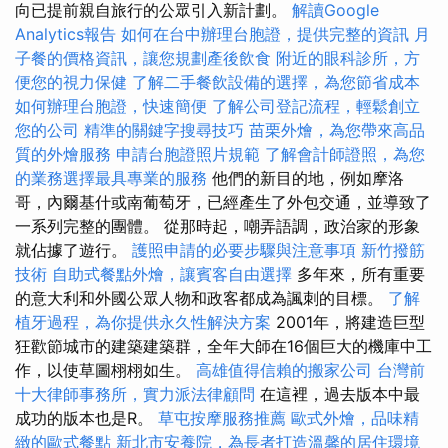
向已提前親自旅行的公眾引入新計劃。
解讀Google
Analytics報告
如何在台中辦理台胞證，提供完整的資訊
月
子餐的價格資訊，讓您規劃產後飲食
附近的眼科診所，方
便您的視力保健
了解二手餐飲設備的選擇，為您節省成本
如何辦理台胞證，快速簡便
了解公司登記流程，輕鬆創立
您的公司
精準的關鍵字搜尋技巧
苗栗外燴，為您帶來高品
質的外燴服務
申請台胞證照片規範
了解會計師證照，為您
的業務選擇最具專業的服務
他們的新目的地，例如摩洛
哥，內爾基什或南葡萄牙，已經產生了外包交通，並導致了
一系列完整的團體。 從那時起，嘲弄語調，政治家的形象
就佔據了遊行。
護照申請的必要步驟與注意事項
新竹撥筋
技術
自助式餐點外燴，讓賓客自由選擇
多年來，所有重要
的意大利和外國公眾人物和政客都成為諷刺的目標。
了解
植牙過程，為你提供永久性解決方案
2001年，將建造巨型
狂歡節城市的建築建築群，全年大師在16個巨大的機庫中工
作，以使草圖栩栩如生。
高雄值得信賴的搬家公司
台灣前
十大律師事務所，實力派法律顧問
在這裡，過去版本中最
成功的版本也是R。
草屯按摩服務推薦
歐式外燴，品味精
緻的歐式餐點
新北市安養院，為長者打造溫馨的居住環境