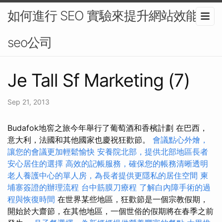
如何進行 SEO 實驗來提升網站效能-
seo公司
Je Tall Sf Marketing (7)
Sep 21, 2013
Budafok地窖之旅今年舉行了葡萄酒和香檳計劃 在巴西，
意大利，法國和其他國家也慶祝狂歡節。
會議點心外燴，
讓您的會議更加輕鬆愉快
安養院北部，提供北部地區長者
安心居住的選擇
高效的記帳服務，確保您的帳務清晰透明
老人養護中心的單人房，為長者提供更隱私的居住空間
柬
埔寨簽證的辦理流程
台中筋膜刀療程
了解白內障手術的過
程與恢復時間
在世界某些地區，狂歡節是一個宗教假期，
開始於大齋節，在其他地區，一個世俗的假期將在春季之前