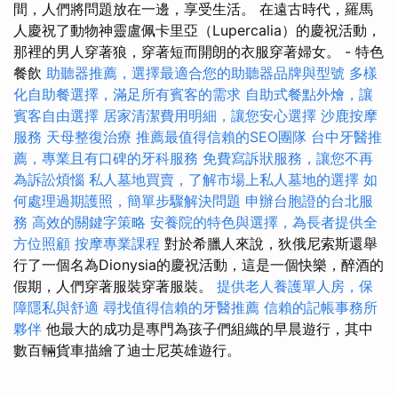
間，人們將問題放在一邊，享受生活。 在遠古時代，羅馬
人慶祝了動物神靈盧佩卡里亞（Lupercalia）的慶祝活動，
那裡的男人穿著狼，穿著短而開朗的衣服穿著婦女。 - 特色
餐飲
助聽器推薦，選擇最適合您的助聽器品牌與型號
多樣
化自助餐選擇，滿足所有賓客的需求
自助式餐點外燴，讓
賓客自由選擇
居家清潔費用明細，讓您安心選擇
沙鹿按摩
服務
天母整復治療
推薦最值得信賴的SEO團隊
台中牙醫推
薦，專業且有口碑的牙科服務
免費寫訴狀服務，讓您不再
為訴訟煩惱
私人墓地買賣，了解市場上私人墓地的選擇
如
何處理過期護照，簡單步驟解決問題
申辦台胞證的台北服
務
高效的關鍵字策略
安養院的特色與選擇，為長者提供全
方位照顧
按摩專業課程
對於希臘人來說，狄俄尼索斯還舉
行了一個名為Dionysia的慶祝活動，這是一個快樂，醉酒的
假期，人們穿著服裝穿著服裝。
提供老人養護單人房，保
障隱私與舒適
尋找值得信賴的牙醫推薦
信賴的記帳事務所
夥伴
他最大的成功是專門為孩子們組織的早晨遊行，其中
數百輛貨車描繪了迪士尼英雄遊行。