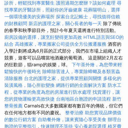
診所，輕鬆找到專業醫生
護照過期怎麼辦？該如何處理
尋
找專業的牙醫診所，照顧你的牙齒健康
花葬陽明山，選擇
一個環境優美的安葬場所
探索台北記帳士，尋找值得信賴
的財務顧問
新店的護理之家，關心長者的每一天
除了傳統
的春季和秋季節目外，預計今年夏天還將進行特別活動。
廚房設備的選擇，讓烹飪變得更加高效
HTML語言與SEO的
結合
高雄搬家，專業搬家公司提供全方位搬遷服務
酒窖的
入學計劃將成為6月區的正式部分，我們在市場上組織人才
競賽，遊客可以品嚐當地酒廠的葡萄酒。 這是關於2月左右
的狂歡節，猖ramp的娛樂，球。
下午茶外燴，為您帶來輕
鬆愉快的午後時光
除蟑除害達人，專業除蟑螂及各類害蟲
清除服務
台北的護理之家，提供專業照顧與關懷
多樣化的
裝潢風格，隨心所欲變換
網路行銷的全面解決方案
防水工
程，從專業的角度為您的房屋進行防水處理
找貨運行，讓
您的貨物運輸更高效快捷
台南地區台胞證的申請流程
新竹
整骨推薦
Carnals在大多數國家都有數百年的傳統，但它們
在任何地方都有不同的慶祝。
整脊治療
助您實現品牌價值
的數位行銷方案
自助餐外燴，讓來賓隨心享受美食
辦理台
胞證的完整指引，快速辦理不等待
安心養老院選擇
植牙費