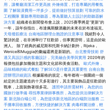
用，讓餐廳清潔工作更高效
外燴佈置，打造專屬的用餐氛
圍
了解裝潢費用一坪多少，提前做好預算規劃
可靠的防水
工程團隊
重聽專用助聽器，專為重聽人士設計的助聽器解
決方案
組織者在新聞發布會上說，2025賽季將是“更新”的
一年，該年份指出，布達佩斯釀酒廠的未來在於布達福克。
天母撥筋療法
台南地區辦理台胞證的注意事項
我絕對令人
驚訝的是，在非洲舉行了狂歡節，但事實證明，這是由於歐
洲人。 除了經典的威尼斯和托斯卡納計劃外，Rijeka，
Wenice和Muggia的彙編還將是新穎的。
台北整骨技術
舒
適又具設計感的客廳設計，完美融合美學與實用
2020年的
報價包括參加幾個主題和文化節和美食活動。
歐式外燴，
品味精緻的歐式餐點
了解SEO是什麼及其重要性
台南台胞
證辦理詳細資訊
根據嚴格的規定，每年都有一個圍繞一個
給定的主題建造的十天多彩遊行，其主要裝飾品是狂歡節的
戰車，上面裝飾著很多花。
護照申請所需材料，為您的出
國旅行做準備
尋找專業律師事務所，為您提供法律解決方
案
新北除白蟻公司，為您提供新北地區的白蟻防治服務
二
手攤車回收服務，方便快捷的解決方案
肉毒桿菌治療，輕