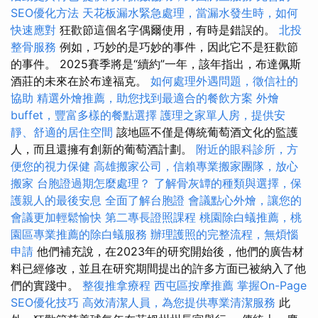
SEO優化方法
天花板漏水緊急處理，當漏水發生時，如何
快速應對
狂歡節這個名字偶爾使用，有時是錯誤的。
北投
整骨服務
例如，巧妙的是巧妙的事件，因此它不是狂歡節
的事件。 2025賽季將是“續約”一年，該年指出，布達佩斯
酒莊的未來在於布達福克。
如何處理外遇問題，徵信社的
協助
精選外燴推薦，助您找到最適合的餐飲方案
外燴
buffet，豐富多樣的餐點選擇
護理之家單人房，提供安
靜、舒適的居住空間
該地區不僅是傳統葡萄酒文化的監護
人，而且還擁有創新的葡萄酒計劃。
附近的眼科診所，方
便您的視力保健
高雄搬家公司，信賴專業搬家團隊，放心
搬家
台胞證過期怎麼處理？
了解骨灰罈的種類與選擇，保
護親人的最後安息
全面了解台胞證
會議點心外燴，讓您的
會議更加輕鬆愉快
第二專長證照課程
桃園除白蟻推薦，桃
園區專業推薦的除白蟻服務
辦理護照的完整流程，無煩惱
申請
他們補充說，在2023年的研究開始後，他們的廣告材
料已經修改，並且在研究期間提出的許多方面已被納入了他
們的實踐中。
整復推拿療程
西屯區按摩推薦
掌握On-Page
SEO優化技巧
高效清潔人員，為您提供專業清潔服務
此