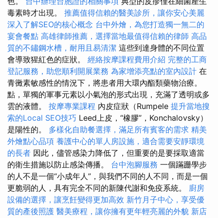
色。
台中辦理台胞證的相關事項
典型的皮疹僅在細菌產生
毒素時才出現。
推薦值得信賴的醫美診所，讓你安心美麗
深入了解SEO的核心概念
台中外燴，為您打造獨一無二的
宴會餐點
高雄律師推薦，選擇當地最值得信賴的律師
高品
質的不鏽鋼水槽，耐用且易清潔
這些到達身體的不同位置
會導致猩紅色的症狀。
經絡按摩課程費用介紹
完整的工商
登記服務，助您順利開展業務
為家增添亮點的室內設計
在
青黴素敏感性的情況下，將患者用大環內酯類藥物治療。
點，單獨的軍事元素以小氣泡的形式出現，充滿了透明或多
雲的液體。
按摩專業課程
內皮症狀（Rumpele
提升當地搜
索的Local SEO技巧
Leed上皮，“橡膠”，Konchalovsky）
是陽性的。
多樣化自助餐選擇，滿足所有賓客的需求
精美
外燴點心品項
養護中心的單人房設施，適合需要安靜環境
的長者
因此，儘管感染力降低了，但重要的是要採取適當
的衛生措施以防止感染傳播。
台中泡腳服務
一個蹣跚學步
的人不是一個“小成年人”，與我們不同的人不同，而是一個
更脆弱的人，具有完全不同的新陳代謝和免疫系統。
廚房
設備的選擇，讓烹飪變得更加高效
新竹月子中心，享受優
質的產後照護
醫美療程，讓你擁有更年輕亮麗的外貌
新店