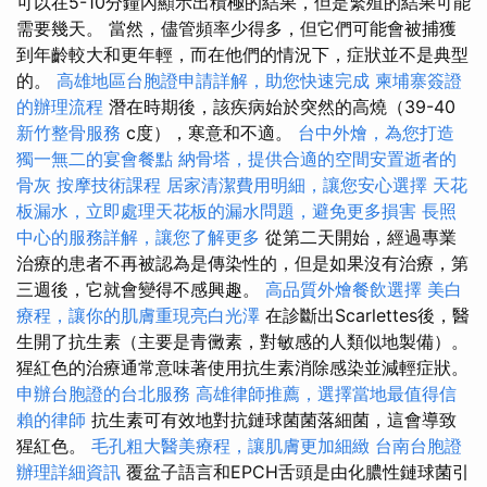
可以在5-10分鐘內顯示出積極的結果，但是繁殖的結果可能
需要幾天。 當然，儘管頻率少得多，但它們可能會被捕獲
到年齡較大和更年輕，而在他們的情況下，症狀並不是典型
的。
高雄地區台胞證申請詳解，助您快速完成
柬埔寨簽證
的辦理流程
潛在時期後，該疾病始於突然的高燒（39-40
新竹整骨服務
c度），寒意和不適。
台中外燴，為您打造
獨一無二的宴會餐點
納骨塔，提供合適的空間安置逝者的
骨灰
按摩技術課程
居家清潔費用明細，讓您安心選擇
天花
板漏水，立即處理天花板的漏水問題，避免更多損害
長照
中心的服務詳解，讓您了解更多
從第二天開始，經過專業
治療的患者不再被認為是傳染性的，但是如果沒有治療，第
三週後，它就會變得不感興趣。
高品質外燴餐飲選擇
美白
療程，讓你的肌膚重現亮白光澤
在診斷出Scarlettes後，醫
生開了抗生素（主要是青黴素，對敏感的人類似地製備）。
猩紅色的治療通常意味著使用抗生素消除感染並減輕症狀。
申辦台胞證的台北服務
高雄律師推薦，選擇當地最值得信
賴的律師
抗生素可有效地對抗鏈球菌菌落細菌，這會導致
猩紅色。
毛孔粗大醫美療程，讓肌膚更加細緻
台南台胞證
辦理詳細資訊
覆盆子語言和EPCH舌頭是由化膿性鏈球菌引