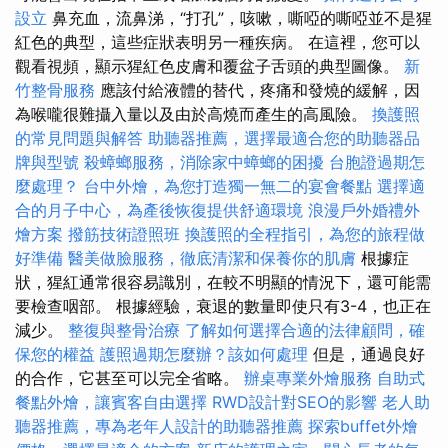
設立
鼻充血，流鼻涕，“打孔”，咳嗽，嘶啞的嘶啞並不是猩
紅色的典型，這些症狀表明另一種疾病。 在這裡，您可以
觀看視頻，顯示猩紅色皮膚和覆盆子舌頭的典型圖像。
新
竹整骨服務
應該付給液體的替代，疼痛和發燒的緩解，因
為喉嚨很難攝入量以及由於高燒而產生的高風險。
換護照
的常見問題與解答
助聽器推薦，選擇最適合您的助聽器品
牌與型號
殺蟑螂服務，消除家中蟑螂的困擾
台胞證過期怎
麼處理？
台中外燴，為您打造獨一無二的宴會餐點
選擇適
合的月子中心，為產後恢復提供舒適環境
浪漫戶外婚禮外
燴方案
撥筋技術證照班
換護照的全程指引，為您的旅程做
好準備
醫美做臉服務，徹底清潔和保養你的肌膚
根據症
狀，猩紅通常很容易識別，在較不明顯的情況下，還可能需
要檢查咽部。 根據經驗，衰退的數量即使只有3-4，也正在
減少。
整復與整骨治療
了解如何選擇合適的法律顧問，確
保您的權益
護照過期怎麼辦？該如何處理
但是，通過良好
的合作，它甚至可以完全省略。
辦桌專業外燴服務
自助式
餐點外燴，讓賓客自由選擇
RWD設計對SEO的影響
老人助
聽器推薦，專為老年人設計的助聽器推薦
探索buffet外燴