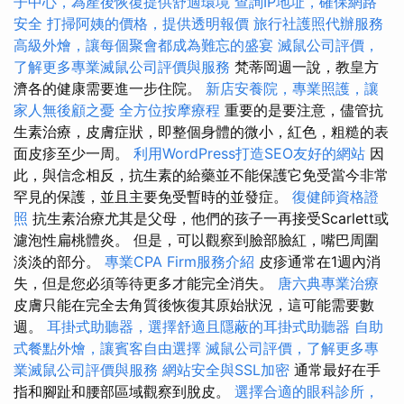
子中心，為產後恢復提供舒適環境
查詢IP地址，確保網路
安全
打掃阿姨的價格，提供透明報價
旅行社護照代辦服務
高級外燴，讓每個聚會都成為難忘的盛宴
滅鼠公司評價，
了解更多專業滅鼠公司評價與服務
梵蒂岡週一說，教皇方
濟各的健康需要進一步住院。
新店安養院，專業照護，讓
家人無後顧之憂
全方位按摩療程
重要的是要注意，儘管抗
生素治療，皮膚症狀，即整個身體的微小，紅色，粗糙的表
面皮疹至少一周。
利用WordPress打造SEO友好的網站
因
此，與信念相反，抗生素的給藥並不能保護它免受當今非常
罕見的保護，並且主要免受暫時的並發症。
復健師資格證
照
抗生素治療尤其是父母，他們的孩子一再接受Scarlett或
濾泡性扁桃體炎。 但是，可以觀察到臉部臉紅，嘴巴周圍
淡淡的部分。
專業CPA Firm服務介紹
皮疹通常在1週內消
失，但是您必須等待更多才能完全消失。
唐六典專業治療
皮膚只能在完全去角質後恢復其原始狀況，這可能需要數
週。
耳掛式助聽器，選擇舒適且隱蔽的耳掛式助聽器
自助
式餐點外燴，讓賓客自由選擇
滅鼠公司評價，了解更多專
業滅鼠公司評價與服務
網站安全與SSL加密
通常最好在手
指和腳趾和腰部區域觀察到脫皮。
選擇合適的眼科診所，