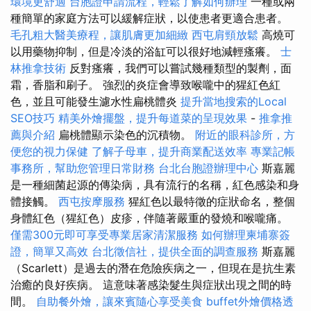
環境更舒適
台胞證申請流程，輕鬆了解如何辦理
一種或兩
種簡單的家庭方法可以緩解症狀，以使患者更適合患者。
毛孔粗大醫美療程，讓肌膚更加細緻
西屯肩頸放鬆
高燒可
以用藥物抑制，但是冷淡的浴缸可以很好地減輕瘙癢。
士
林推拿技術
反對瘙癢，我們可以嘗試幾種類型的製劑，面
霜，香脂和刷子。 強烈的炎症會導致喉嚨中的猩紅色紅
色，並且可能發生濾水性扁桃體炎
提升當地搜索的Local
SEO技巧
精美外燴擺盤，提升每道菜的呈現效果
-
推拿推
薦與介紹
扁桃體顯示染色的沉積物。
附近的眼科診所，方
便您的視力保健
了解子母車，提升商業配送效率
專業記帳
事務所，幫助您管理日常財務
台北台胞證辦理中心
斯嘉麗
是一種細菌起源的傳染病，具有流行的名稱，紅色感染和身
體接觸。
西屯按摩服務
猩紅色以最特徵的症狀命名，整個
身體紅色（猩紅色）皮疹，伴隨著嚴重的發燒和喉嚨痛。
僅需300元即可享受專業居家清潔服務
如何辦理柬埔寨簽
證，簡單又高效
台北徵信社，提供全面的調查服務
斯嘉麗
（Scarlett）是過去的潛在危險疾病之一，但現在是抗生素
治癒的良好疾病。 這意味著感染髮生與症狀出現之間的時
間。
自助餐外燴，讓來賓隨心享受美食
buffet外燴價格透