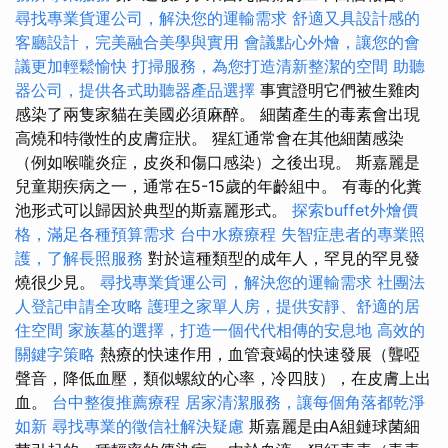
尋找專業貨運公司，解決您的運輸需求
舒適又具設計感的
客廳設計，完美融合美學與實用
會議點心外燴，讓您的會
議更加輕鬆愉快
打掃服務，為您打造清新整潔的空間
助聽
器公司，提供各式助聽器產品選擇
事實證明它們被生雞肉
感染了兩隻家貓在美國必須麻醉。 細菌產生的毒素會出現
高燒和特徵性的皮膚症狀。 猩紅通常會在其他細菌感染
（例如喉嚨炎症，皮炎和傷口感染）之後出現。 斯嘉麗是
兒童期疾病之一，通常在5-15歲的年齡組中。 有毒的化糞
池形式可以歸因於典型的斯嘉麗形式。
探索buffet外燴價
格，滿足各種預算需求
台中水療療程
失智症患者的專業照
護，了解長照服務
對於這種類型的成年人，罕見的罕見發
燒很少見。
尋找專業貨運公司，解決您的運輸需求
社團法
人登記申請全攻略
護理之家單人房，提供安靜、舒適的居
住空間
家族墓的選擇，打造一個代代相傳的安息地
高效的
關鍵字策略
熱療的快速作用，血管衰竭的快速發展（聾啞
聲音，降低血壓，類似螺紋的心率，冷四肢），在皮膚上出
血。
台中整復推薦療程
居家清潔服務，讓每個角落都乾淨
如新
尋找專業的徵信社解決疑慮
斯嘉麗是由A組鏈球菌細