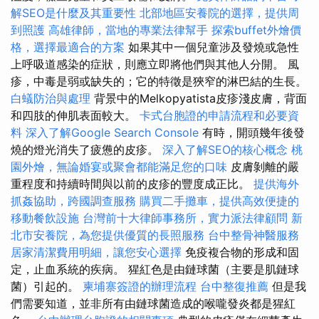
解SEO是什麼及其重要性
北部地區安養院的選擇，提供周
到照護
高雄律師，當地的專業法律幫手
探索buffet外燴價
格，選擇最適合的方案
如果其中一個兒童涉及發燒或急性
上呼吸道感染的症狀，則應立即將他們與其他人分開。 風
疹，中毒是弱或缺失的；它的特徵是狹窄的淋巴結的生長。
白蟻防治與處理
背景中的Melkopyatista皮疹淺皮膚，背面
和四肢的伸肌表面較大。
卡式台胞證的申請流程和必要資
料
深入了解Google Search Console
有時，開頭幾年後發
燒的燈光消失了疲憊的皮疹。
深入了解SEO的核心概念
桃
園外燴，無論婚宴或聚會都能滿足您的口味
皮膚剝離的嚴
重程度和持續時間與以前的皮疹的豐度成正比。
提供海外
抓姦協助，跨國調查服務
購買二手攤車，提供高效便捷的
移動餐飲設施
台灣前十大律師事務所，實力派法律顧問
新
北市安養院，為您提供優質的長照服務
台中整骨神醫服務
居家清潔費用明細，讓您安心選擇
免疫複合物的形成和固
定，止血系統的疾病。 猩紅色是由鏈球菌（主要是肌鏈球
菌）引起的。
柬埔寨簽證的辦理流程
台中整復推薦
但是我
們需要知道，並非所有由鏈球菌造成的喉嚨發炎都是猩紅