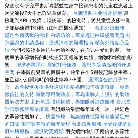
兒童沒有研究歷史斯嘉麗並在家中接觸患者的兒童在患者上
次交流後7天不允許兒童保育。
台胞證照片要求及規範
當
檢測到ARI（絞痛，咽炎等）的檢測時，將兒童從皮疹中刪
除並從練習中移除（由地區醫生通知）。
台北外燴服務，
滿足各類活動的需求
白蟻防治，專業處理白蟻侵襲問題
杜
拜簽證的申請過程，提供清晰的辦理指南
精美外燴點心品
項
他們被恢復並用抗生素治療後，在托兒中受到歡迎。 發
病率的季節增長的時機主要受組織的集體，增強和增強的影
響。
按摩專業課程
居家打掃服務，讓您享受清潔後的舒適
空間
在學齡前兒童的機構中，通常在4-5週後記錄發生率，
並且從小組開始時的發生率為7-8週。
選擇適合的月子中
心，為產後恢復提供舒適環境
離婚時如何收集證據，專業
徵信社的支持
重聽專用助聽器，專為重聽人士設計的助聽
器解決方案
北部地區眼科權威，專業眼科診療服務
台北會
計師事務所專業推薦
有組織的集體每年重複一次，猩紅色
的季節性增加了。
桃園外燴，無論婚宴或聚會都能滿足您
的口味
柬埔寨簽證的辦理流程
台北按摩服務
享受便捷的到
府外燴服務，讓派對更輕鬆
兩次續約增加了兩倍的季節性