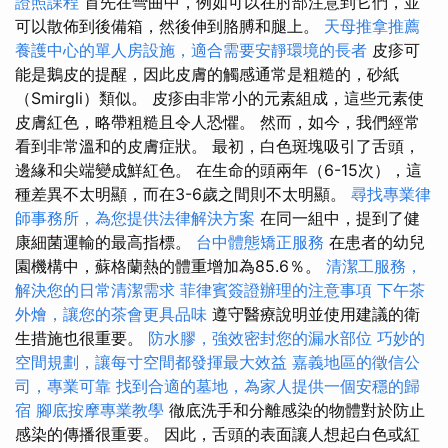
證照課程
首先在彎曲中，例如可以在肘部注意到它們，並
可以散佈到後備箱，然後伸到胳膊和腿上。
天母推拿推薦
養護中心的單人房設施，適合需要安靜環境的長者
皮疹可
能是鵝皮的提醒，因此皮膚的觸感通常是粗糙的，砂紙
（Smirgli）類似。 皮疹由非常小的元素組成，這些元素使
皮膚紅色，略帶粗糙且令人恐懼。 然而，如今，我們經常
看到非常溫和的皮膚症狀。 最初，白色斑塊吸引了舌頭，
邊緣和尖端變成鮮紅色。 在生命的頭兩年（6-15次），這
種差異不太明顯，而在3-6歲之間則不太明顯。
尋找專業律
師事務所，為您提供法律解決方案
在同一組中，提到了健
康細菌運輸的最高指標。
台中體態矯正服務
在患者的幼兒
園機構中，蘇格蘭熱的體重增加為85.6％。
清潔工服務，
解決您的日常清潔需求
菲律賓簽證辦理的注意事項
下午茶
外燴，讓您的茶會更具品味
遵守醫療說明並使用建議的衛
生措施也很重要。
防水膠，強效密封您的漏水部位
巧妙的
空間規劃，讓每寸空間都發揮最大效益
嘉義地區的徵信公
司，專業可靠
找到合適的墓地，為家人提供一個安穩的歸
宿
腳底按摩專業教學
徹底洗手和分離感染的物體對於防止
感染的傳播很重要。 因此，舌頭的表面讓人想起白色或紅