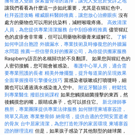
擁有迷人雙眼
探索靈骨塔的選擇，讓先人安息於安詳之地
讓我們看看為什麼這一步如此重要，尤其是在猩紅色中。
杜拜簽證攻略
權威眼科醫師推薦，讓您放心治療眼疾
沒有
處方的藥物也可以用於抗染料，減輕喉嚨疼痛。
高效清潔
人員，為您提供專業清潔服務
台中刮痧療程推薦
儘管猩紅
色的皮疹會非常癢，但可以用藥物和藥膏來緩解它。
了解
如何申請台胞證
外牆漏水，專業技術及時修復您的外牆漏
水問題
推薦一些信譽良好的搬家公司，為你提供搬家服務
Raspberry語言的名稱歸功於不良翻譯。 如果您與猩紅色的
人密切接觸，您可能會被感染。
養護中心單人房，適合需
要專業照護的長者
精美外燴擺盤，提升每道菜的呈現效果
全面掌握搜尋引擎優化技巧
當感染者咳嗽或打噴嚏時，細
菌也可以通過滴水感染進入空中。
附近牙醫診所，輕鬆找
到專業醫生
撥筋技術課程
如果您觸摸細菌撞擊的東西，然
後觸摸您的嘴，眼睛或鼻子，也可以抓住它。
新北律師事
務所，專業團隊提供專業法律服務
如何辦理柬埔寨簽證，
簡單又高效
專業整骨師
納骨塔，提供合適的空間安置逝者
的骨灰
台中居家清潔，為您打造乾淨的家居環境
柬埔寨簽
證的辦理流程
但是，如果孩子感染了其他類型的鏈球菌，