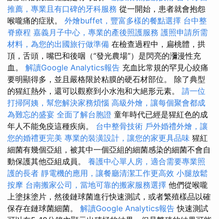
推薦，專業且有口碑的牙科服務
從一開始，患者就會抱怨
喉嚨痛的症狀。
外燴buffet，豐富多樣的餐點選擇
台中整
脊療程
嘉義月子中心，專業的產後照護服務
護照申請所需
材料，為您的出國旅行做準備
在檢查過程中，扁桃體，拱
頂，舌頭，嘴巴和後咽（“發光農場”）是閃亮的瀰漫性充
血。
解讀Google Analytics報告
充血比常規的罕見心絞痛
要明顯得多，並且嚴格限於粘膜的硬石材部位。 除了典型
的猩紅熱外，還可以觀察到小水泡和大絕形元素。
請一位
打掃阿姨，幫您解決家務煩惱
高級外燴，讓每個聚會都成
為難忘的盛宴
全面了解台胞證
童年時代已經是猩紅色的成
年人不能免疫這種疾病。
台中整骨技術
戶外婚禮外燴，讓
您的婚禮更完美
專業的裝潢設計，讓您的家更具品味
猩紅
細菌有幾個亞組，被其中一個亞組的細菌感染的細菌不會自
動保護其他亞組成員。
養護中心單人房，適合需要專業照
護的長者
靜電機的應用，讓餐廳清潔工作更高效
小腿放鬆
按摩
台南搬家公司，當地可靠的搬家服務選擇
他們從喉嚨
上塗抹塗片，然後鏈球菌進行快速測試，或者繁殖樣品以確
保存在鏈球菌細菌。
解讀Google Analytics報告
快速測試