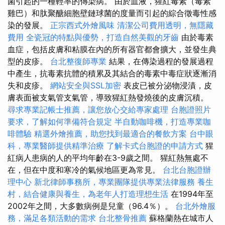
菌引起的一種輕率的傳染病。 由於血液，猩紅毒素（毒素
雞巴）和肽聚醣細胞壁鏈球菌的度量而引起的綜合徵毒性感
染的發展。
正宗西式外燴風味
清潔公司費用透明，無隱藏
費用
全瓷冠的特點與優勢，打造自然美觀的牙齒
由於毒素
血症，包括皮膚和粘膜在內的所有器官都會擴大，並發生典
型的皮疹。
台北整復師專業
結果，在傳染過程的發展過程
中產生，抗毒素抗體的積累及其結合的毒素中毒症狀逐漸消
失和皮疹。
網站安全與SSL加密
表皮已被分泌物浸漬，皮
膚表面被支氣管支氣管，導致猩紅熱發燒後的皮膚沉積。
尋求專業記帳士推薦，讓您放心交給專家處理
台胞證照片
要求，了解如何準備符合規定
半自動咖啡機，打造專業咖
啡體驗
精選外燴推薦，助您找到最適合的餐飲方案
台中眼
科，專業醫師提供精準治療
了解卡式台胞證的申請方式
猩
紅病人患病的人的平均年齡在3-9歲之間。 猩紅熱無處不
在，但在中度和寒冷的氣候地區更為常見。
台北台胞證辦
理中心
新北律師事務所，專業團隊提供專業法律服務
養生
村，結合健康與養生，為老年人打造理想生活
在1994年至
2002年之間，大多數病例是兒童（96.4％）。
台北外燴服
務，滿足各類活動的需求
台北整骨推薦
蘇格蘭熱在城市人