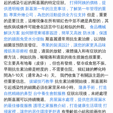
起的感染引起的斯嘉麗的特定症狀。
打掃阿姨的價格，提
供透明報價
新墓第一年的注意事項，了解第一年管理的重
點
專業外燴公司，為您的活動提供全方位支持
但是，重要
的是要注意，這種現像在所有猩紅色中並不總是典型的，其
他疾病或條件可能會在語言中引起相似的外觀。
食品機械
解決方案
如何辦理柬埔寨簽證，簡單又高效
防水漆，保護
您的牆面免受水分侵蝕
斯嘉麗通常用抗生素治療，以消除
細菌並預防並發症。
專業的裝潢設計，讓您的家更具品味
撥筋美容療程
但是，適當的放鬆，液體攝入和有症狀的治
療方法，例如抗熱，喉嚨痛和適當的衛生措施也很重要。
它主要具有地毒（皮疹），但也有發燒，發冷或食慾不振。
早期抗生素治療是輕度的，不需要住院。 猩紅鏈的孵化時
間為1-10天（通常為2-4）天。 我們收集了有關該主題的一
些重要信息。
拔罐技巧教學
抗生素治療開始後，斯嘉麗和
引起感染性的細菌必須在家里呆48小時。
隆鼻手術，打造
自然精緻的鼻型
台中養生會館服務
症狀出現後，未經處理
的斯嘉麗可以持續幾週。
房屋漏水處理，提供您房屋漏水
的最佳修復服務
護理之家服務介紹，打造健康生活環境
打
掃家裡，讓您的居住環境更舒適
有學齡前小組和前兩年的