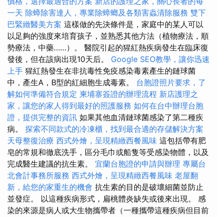
價格，選擇最適合的方案
新店的護理之家，關心長者的每
一天
除蟑除害達人，專業除蟑螂及各類害蟲清除服務
雙下
巴緊緻醫美方案
這樣做的先決條件是，家庭中的某人可以
以足夠的強度來培育孩子，並熟悉其他方法（植物療法，順
勢療法，中藥……）。 醫院引起的猩紅熱疾病發生在臨床復
發後，但在該病出現10天后。
Google SEO教學，讓你迅速
上手
猩紅熱發生在非抗毒性免疫感染毒素產生的鏈球菌
中，產生A，B型的紅細胞生成毒素。
台胞證照片要求，了
解如何準備符合規定
柬埔寨簽證的辦理流程
新店護理之
家，讓您的家人得到最好的照護服務
如何在台中辦理台胞
證，提供完整的資訊
如果其他血清鏈球菌感染了第二種疾
病。
探索不同款式的冷凍櫃，找到最合適的存儲解決方案
天母整復治療
西式外燴，呈現精緻西餐風味
這包括帶有肥
皂的常規和徹底洗手，區分毛巾或船隻等受感染物體，以及
完成醫生建議的抗生素。
宜蘭台胞證的申請與辦理
專屬台
北會計事務所服務
西式外燴，呈現精緻西餐風味
老屋翻
新，給您的家重生的機會
抗生素的目的是破壞細菌並防止
並發症。 以這種疾病形式，扁桃體炎缺失或後來出現。 感
染的來源是病人或大生物攜帶者（一種攜帶這種疾病但目前