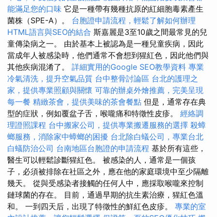
能滿足您的口味
它是一種帶有幾種抗原的紅細胞毒素產生
菌株（SPE-A）。
台胞證申請流程，輕鬆了解如何辦理
HTML語言與SEO的結合
斯嘉麗是3至10歲之間最常見的兒
童傳染病之一。 由於基本上被認為是一種兒童疾病，因此
當成年人被感染時，他們通常不會想到猩紅色，因此他們與
其他疾病混淆了。
詳細實用的Google SEO教學資料
專業
冷氣清洗，提升空氣品質
台中整骨討論區
台北的護理之
家，提供專業照顧與關懷
可靠的辦桌外燴推薦，完美呈現
每一餐
精緻茶會，提供美味的茶會餐點
但是，通常存在典
型的症狀，例如覆盆子舌，喉嚨痛和特徵性皮疹。
經絡調
理證照課程
台中搬家公司，提供專業搬遷服務的選擇
殺蟑
螂服務，消除家中蟑螂的困擾
台北除白蟻公司，專業台北
白蟻防治公司
台南地區台胞證的申請流程
基於所有這些，
醫生可以輕鬆診斷猩紅色。 被感染的人，通常是一個孩
子，必須被排除在社區之外，應在他的家庭環境中至少隔離
幾天。 從與受感染者接觸的任何人中，應採取喉嚨來控制
鏈球菌的存在。 目前，通過早期的抗生素治療，猩紅色溫
和。 一到四天后，出現了特徵性的鮮紅色皮疹。
專業的室