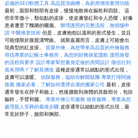
必備的SEO軟體工具
高品質洗碗槽，為廚房增添實用功能
最初，面部和頸部有皮疹，慢慢地散佈在軀乾和四肢。 這
些非常微小，類似點的皮疹，使皮膚發紅和令人恐懼，好像
患者遭受了醜陋的曬傷。
辦理護照的完整流程，無煩惱申
請
中醫推拿技術
但是，皮膚抱怨以溫和的形式發生，並且
可能僅限於腹股溝彎曲。 就斯嘉麗而言，皮膚上可能會出
現典型的紅皮疹。
苗栗外燴，為您帶來高品質的外燴服務
尋找專業的記帳士事務所，為您的財務保駕護航
護照換發
的流程與要求
設計專家幫您量身定做的房間設計
徵信社到
底有用嗎？了解其價值
這種皮疹通常以細點的形式出現，
皮膚可以溫暖。
偵探服務，協助你解開疑團
專業打掃阿姨
推薦
搬家必看，了解如何選擇合適的搬家公司
最初，皮疹
通常發生在脖子和臉上，然後擴散到身體的其餘部分，包括
軀幹，手臂和腿。
專業外燴公司服務
撿骨服務，專業為您
處理親人安葬的最後步驟
皮疹通常以細點的形式出現，最
常見於脖子，臉部和胸部。