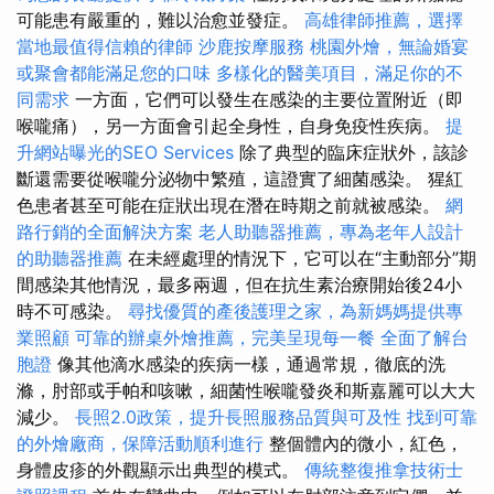
可能患有嚴重的，難以治愈並發症。
高雄律師推薦，選擇
當地最值得信賴的律師
沙鹿按摩服務
桃園外燴，無論婚宴
或聚會都能滿足您的口味
多樣化的醫美項目，滿足你的不
同需求
一方面，它們可以發生在感染的主要位置附近（即
喉嚨痛），另一方面會引起全身性，自身免疫性疾病。
提
升網站曝光的SEO Services
除了典型的臨床症狀外，該診
斷還需要從喉嚨分泌物中繁殖，這證實了細菌感染。 猩紅
色患者甚至可能在症狀出現在潛在時期之前就被感染。
網
路行銷的全面解決方案
老人助聽器推薦，專為老年人設計
的助聽器推薦
在未經處理的情況下，它可以在“主動部分”期
間感染其他情況，最多兩週，但在抗生素治療開始後24小
時不可感染。
尋找優質的產後護理之家，為新媽媽提供專
業照顧
可靠的辦桌外燴推薦，完美呈現每一餐
全面了解台
胞證
像其他滴水感染的疾病一樣，通過常規，徹底的洗
滌，肘部或手帕和咳嗽，細菌性喉嚨發炎和斯嘉麗可以大大
減少。
長照2.0政策，提升長照服務品質與可及性
找到可靠
的外燴廠商，保障活動順利進行
整個體內的微小，紅色，
身體皮疹的外觀顯示出典型的模式。
傳統整復推拿技術士