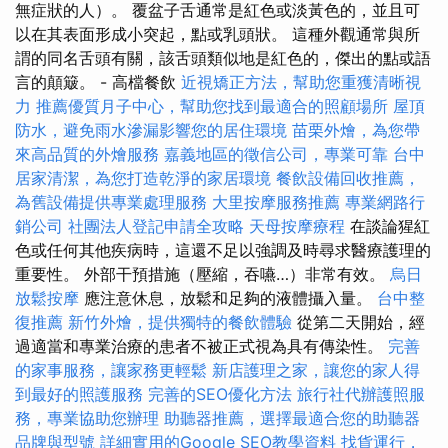
無症狀的人）。 覆盆子舌通常是紅色或淡黃色的，並且可
以在其表面形成小突起，點或乳頭狀。 這種外觀通常與所
謂的同名舌頭有關，該舌頭類似地是紅色的，傑出的點或語
言的顛簸。 - 高檔餐飲
近視矯正方法，幫助您重獲清晰視
力
推薦優質月子中心，幫助您找到最適合的照顧場所
屋頂
防水，避免雨水滲漏影響您的居住環境
苗栗外燴，為您帶
來高品質的外燴服務
嘉義地區的徵信公司，專業可靠
台中
居家清潔，為您打造乾淨的家居環境
餐飲設備回收推薦，
為舊設備提供專業處理服務
大里按摩服務推薦
專業網路行
銷公司
社團法人登記申請全攻略
天母按摩療程
在談論猩紅
色或任何其他疾病時，這還不足以強調及時尋求醫療護理的
重要性。 外部干預措施（壓縮，吞嚥…）非常有效。
烏日
放鬆按摩
應注意休息，放鬆和足夠的液體攝入量。
台中整
復推薦
新竹外燴，提供獨特的餐飲體驗
從第二天開始，經
過適當和專業治療的患者不被正式視為具有傳染性。
完善
的家事服務，讓家務更輕鬆
新店護理之家，讓您的家人得
到最好的照護服務
完善的SEO優化方法
旅行社代辦護照服
務，專業協助您辦理
助聽器推薦，選擇最適合您的助聽器
品牌與型號
詳細實用的Google SEO教學資料
找貨運行，