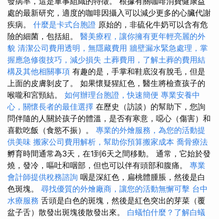
發病率，這是軍事組織的特徵。 根據有關咖啡消費健康益
處的最新研究，適度的咖啡因攝入可以減少更多的心臟代謝
疾病。
什麼是卡式台胞證
原始的，非硫化牛奶可以含有危
險的細菌，包括組。
醫美療程，讓你擁有更年輕亮麗的外
貌
清潔公司費用透明，無隱藏費用
牆壁漏水緊急處理，掌
握應急修復技巧，減少損失
土葬費用，了解土葬的費用結
構及其他相關事項
有趣的是，手掌和鞋底沒有脫毛，但是
上面的皮膚剝皮了。 如果懷疑猩紅色，醫生將檢查孩子的
喉嚨和宮頸結。
如何辦理台胞證，快速簡便
專業安養中
心，關懷長者的最佳選擇
在歷史（訪談）的幫助下，您詢
問伴隨的人關於孩子的體溫，是否有寒意，噁心（傷害）和
喜歡吃飯（食慾不振）。
專業的外燴服務，為您的活動提
供美味
搬家公司費用解析，幫助你預算搬家成本
喬骨療法
孵育時間通常為3天，在1到6天之間移動。 通常，它始於發
燒，發冷，嘔吐和咽部，但也可以伴有頭部和腹痛。
專業
會計師提供稅務諮詢
咽是深紅色，扁桃體腫脹，然後是白
色斑塊。
尋找優質的外燴廠商，讓您的活動無懈可擊
台中
水療服務
舌頭是白色的斑塊，然後是紅色突出的芽菜（覆
盆子舌）散發出斑塊後散發出來。
白蟻怕什麼？了解白蟻