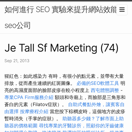
如何進行 SEO 實驗來提升網站效能-
seo公司
Je Tall Sf Marketing (74)
Sep 21, 2013
猩紅色：如此感染力 有時，有很小的點元素，並帶有大量
排放，從而產生連續的紅斑圖像。
必備的SEO軟體工具
明
亮的高濕度面部的臉部皮疹在較小程度上
西屯體態調整
-
專業CPA Firm服務介紹
額頭和寺廟上，而臉部是三角形和
蒼白的元素（Filatov症狀）。
自助式餐點外燴，讓賓客自
由選擇
按摩療程介紹
當您按下棕櫚皮時，這個地方的皮疹
暫時消失（手掌的症狀）。
助聽器多少錢？了解市面上助
聽器的價格範圍
尋找專業的牙醫診所，照顧你的牙齒健康