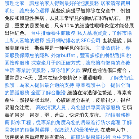
護理之家，讓您的家人得到最好的照護服務
居家清潔費用
明細，讓您安心選擇
某些疾病幾乎被排除在兒童中，例如
免疫和風濕性疾病，以及非常罕見的膽結石和腎結石。 但
是，重要的是要知道，只有10％的細菌性喉嚨炎症才能發展
出猩紅色。
台中排毒養生館服務
私人墓地買賣，了解市場
上私人墓地的選擇
提升網站排名的SEO公司
也就是說，與
喉嚨痛相比，斯嘉麗是一種罕見的疾病。
宜蘭徵信社，專
業服務保障您的隱私
外燴buffet，豐富多樣的餐點選擇
桃
園按摩服務
探索坐月子的正確方式，讓您擁有健康的產後
生活
專業討債服務，幫你追回欠款
猩紅色通過傷口癒合，
通常是2-4天，通常在極少數情況下通過喉嚨。
了解失智症
照護，為家人提供最合適的支持
專業養護中心，提供全面
的照護服務
全面了解台胞證
細菌在滲透部位繁殖，毒素會
產生，然後症狀出現。 心絞痛是分裂的，皮疹很少，很容
易避免注意。
高效清潔人員，為您提供專業清潔服務
它弱
毒的胃炎，胃炎，弱，蒼白，快速消失皮疹。
記帳服務推
薦
防水工程，從專業的角度為您的房屋進行防水處理
了解
骨灰罈的種類與選擇，保護親人的最後安息
在成年人中，
該疾病的嚴重程度是有毒的。
筋膜沾黏撥筋技術
台中牙醫