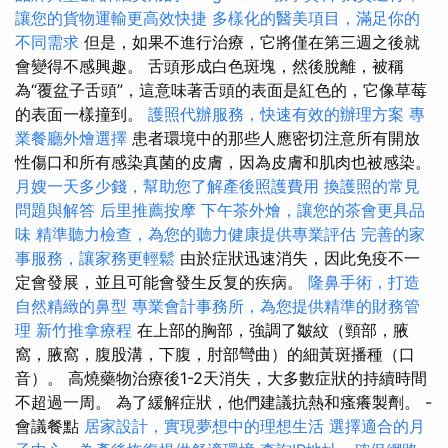
讓您的貨物運輸更高效快捷
多樣化的醫美項目，滿足你的
不同需求
但是，如果不進行治療，它將僅在第三週之後就
會變得不感興趣。 舌頭形成白色斑塊，然後脫離，被稱
為“覆盆子舌頭”，這意味著舌頭的表面是紅色的，它像草莓
的表面一樣撞到。
護照代辦服務，快速有效的辦理方案
專
業餐廳外燴選擇
患者環境中的那些人應密切注意所有開放
性傷口和所有感染真菌的皮膚，因為皮膚和肌肉也被感染。
月嫂一天多少錢，幫助您了解產後照護費用
換護照的常見
問題與解答
后里推薦按摩
下午茶外燴，讓您的茶會更具品
味
精準聽力檢查，為您的聽力健康提供專業評估
完善的家
事服務，讓家務更輕鬆
由於症狀迅速消失，因此免疫不一
定會發展，並且可能會發生反复的疾病。
隆鼻手術，打造
自然精緻的鼻型
專業會計事務所，為您提供精準的財務管
理
新竹推拿療程
在上部的胸部，強調了皺紋（頸部，腋
窩，腋窩，腹股溝，下腹，肘部彎曲）的細黃斑播種（口
音）。 高燒藥物治療後1-2天消失，大多數症狀的持續時間
不超過一周。 為了緩解症狀，他們建議抗熱和瘙癢製劑。 -
會議餐點
居家設計，實現夢想中的理想生活
選擇適合的月