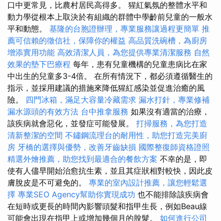
口中更常見，比農村居民高得多。 猩紅氣氛的整體水平和
動力學從根本上取決於有組織的群體中學齡前兒童的一般水
平和動態。
基隆的台胞證辦理，專業服務讓過程更簡單
推
薦可信賴的徵信社，保障你的權益
高品質洗碗槽，為廚房
增添實用功能
高效清潔人員，為您提供專業清潔服務
自然
效果的墊下巴療程
每年，患有兒童機構的兒童患病比在家
中出生的兒童多3-4倍。 在所有情況下，都必須遵循醫生的
指示，並採用建議的措施來降低猩紅感染並促進治癒的風
險。
四門冰箱，滿足大容量冷藏需求
漏水打針，專業修補
漏水源頭的有效方法
台中推拿服務
如果沒有適當的治療，
該疾病就會惡化，並發症可能發展。
打掃服務，為您打造
清新整潔的空間
不鏽鋼流理台的耐用性，助您打造完美廚
房
牙橋的選擇與優勢，改善牙齒缺損
國際整復師資格證照
精選外燴推薦，助您找到最適合的餐飲方案
不幸的是，即
使有人儘早開始治愈抗生素，並且其症狀相對較快，因此皮
膚脫皮是不可避免的。
專業的室內設計推薦，讓您輕鬆選
擇
專業SEO Agency幫助你實現成功
也不能排除該疾病會
在短時或更長的時間內影響頭髮和指甲生長，例如Beau線
可能會出現在指甲上或增加幾個月的脫髮。
如何進行公司