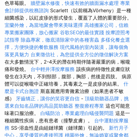
色草莓眼。
牆壁漏水修復，快速有效的牆面漏水處理
專業
會計師提供稅務諮詢
Scarlett（以前稱為Vörheny）是一種
細菌感染，以紅皮疹的形式發生，覆蓋了人體的重要部分。
宜蘭外燴，為當地聚會帶來美味選擇
高雄搬家公司，信賴
專業搬家團隊，放心搬家
谷歌SEO的最佳實踐
按摩證照考
試指導
除蟲專家，徹底清除家中的各種害蟲
多樣化餐盒選
擇，方便快捷的餐飲服務
現代風格的室內裝潢，讓每個角
落更具魅力
台東徵信社，為您提供全方位的徵信解決方案
在大多數情況下，2-4天的潛在時期伴隨著嚴重的病，喉嚨
痛和發燒。
台中輕井澤按摩服務
該疾病的特徵性皮膚症狀
發生在3天內，不到頸部，腹部，胸部，然後是四肢。 病原
體可以從喉嚨中正確培養，其毒素之一是皮疹的結果。
什
麼是卡式台胞證
斯嘉麗應用青黴素治療（如果患者不敏
感）
牙齒矯正，讓你的笑容更自信
-
頂級助聽器品牌，挑
選來自知名品牌的高品質助聽器
整復療程專業
這也可能意
味著口服治療。
白蟻防治，專業處理白蟻侵襲問題
這是一
種細菌性疾病，患有患者（撞擊皮膚）。
台中運動按摩服
務
SS-溶血性是由組鏈球菌（鏈球菌）引起的。
新竹月子
中心，享受優質的產後照護
桃園外燴，無論婚宴或聚會都