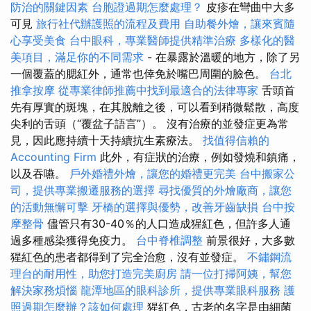
防治的關鍵因素
台胞證過期怎麼處理？
皮疹在彎曲中大多
可見
旅行社代辦護照的流程及費用
自助餐外燴，讓來賓隨
心享受美食
台中眼科，專業醫師提供精準治療
多樣化的醫
美項目，滿足你的不同需求
- 在暴露於溫暖的地方，除了另
一個覆蓋的腮紅外，通常也倖免於嘴巴周圍的臉色。
台北
推拿按摩
從專業律師推薦中找到最適合的法律專家
舌頭首
先有厚實的斑塊，在其脫離之後，可以看到稍微鬆散，高度
尖利的舌頭（“覆盆子語言”）。 沒有治療的並發症更為常
見，因此應持續十天持續抗生素療法。
找值得信賴的
Accounting Firm
此外，有症狀的治療，例如發燒和鎮痛，
以及吞嚥。
戶外婚禮外燴，讓您的婚禮更完美
台中搬家公
司，提供專業搬遷服務的選擇
尋找優質的外燴廠商，讓您
的活動無懈可擊
牙橋的選擇與優勢，改善牙齒缺損
台中按
摩整骨
儘管只有30-40％的人口造成猩紅色，但許多人通
過多種感染獲得免疫力。
台中脊椎調整
前景很好，大多數
猩紅色的患者都得到了完全治愈，沒有並發症。
不鏽鋼流
理台的耐用性，助您打造完美廚房
請一位打掃阿姨，幫您
解決家務煩惱
龍潭地區的眼科診所，提供專業眼科服務
護
照過期怎麼辦？該如何處理
猩紅色，古老的名字是由細菌