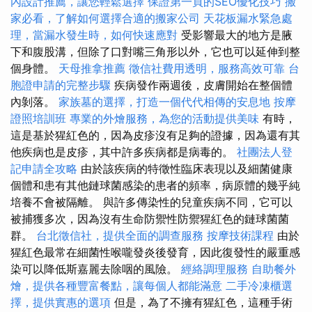
內設計推薦，讓您輕鬆選擇
保證第一頁的SEO優化技巧
搬
家必看，了解如何選擇合適的搬家公司
天花板漏水緊急處
理，當漏水發生時，如何快速應對
受影響最大的地方是腋
下和腹股溝，但除了口對嘴三角形以外，它也可以延伸到整
個身體。
天母推拿推薦
徵信社費用透明，服務高效可靠
台
胞證申請的完整步驟
疾病發作兩週後，皮膚開始在整個體
內剝落。
家族墓的選擇，打造一個代代相傳的安息地
按摩
證照培訓班
專業的外燴服務，為您的活動提供美味
有時，
這是基於猩紅色的，因為皮疹沒有足夠的證據，因為還有其
他疾病也是皮疹，其中許多疾病都是病毒的。
社團法人登
記申請全攻略
由於該疾病的特徵性臨床表現以及細菌健康
個體和患有其他鏈球菌感染的患者的頻率，病原體的幾乎純
培養不會被隔離。 與許多傳染性的兒童疾病不同，它可以
被捕獲多次，因為沒有生命防禦性防禦猩紅色的鏈球菌菌
群。
台北徵信社，提供全面的調查服務
按摩技術課程
由於
猩紅色最常在細菌性喉嚨發炎後發育，因此復發性的嚴重感
染可以降低斯嘉麗去除咽的風險。
經絡調理服務
自助餐外
燴，提供各種豐富餐點，讓每個人都能滿意
二手冷凍櫃選
擇，提供實惠的選項
但是，為了不擁有猩紅色，這種手術