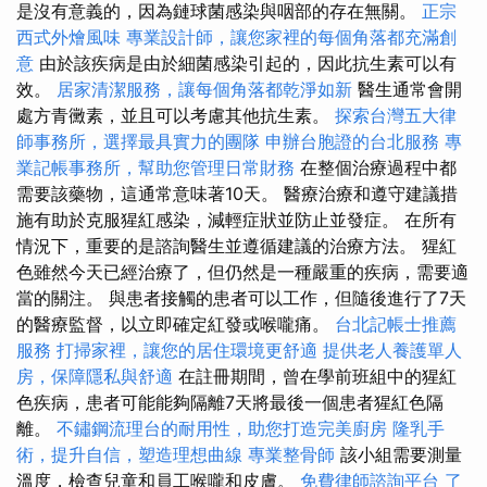
是沒有意義的，因為鏈球菌感染與咽部的存在無關。
正宗
西式外燴風味
專業設計師，讓您家裡的每個角落都充滿創
意
由於該疾病是由於細菌感染引起的，因此抗生素可以有
效。
居家清潔服務，讓每個角落都乾淨如新
醫生通常會開
處方青黴素，並且可以考慮其他抗生素。
探索台灣五大律
師事務所，選擇最具實力的團隊
申辦台胞證的台北服務
專
業記帳事務所，幫助您管理日常財務
在整個治療過程中都
需要該藥物，這通常意味著10天。 醫療治療和遵守建議措
施有助於克服猩紅感染，減輕症狀並防止並發症。 在所有
情況下，重要的是諮詢醫生並遵循建議的治療方法。 猩紅
色雖然今天已經治療了，但仍然是一種嚴重的疾病，需要適
當的關注。 與患者接觸的患者可以工作，但隨後進行了7天
的醫療監督，以立即確定紅發或喉嚨痛。
台北記帳士推薦
服務
打掃家裡，讓您的居住環境更舒適
提供老人養護單人
房，保障隱私與舒適
在註冊期間，曾在學前班組中的猩紅
色疾病，患者可能能夠隔離7天將最後一個患者猩紅色隔
離。
不鏽鋼流理台的耐用性，助您打造完美廚房
隆乳手
術，提升自信，塑造理想曲線
專業整骨師
該小組需要測量
溫度，檢查兒童和員工喉嚨和皮膚。
免費律師諮詢平台
了