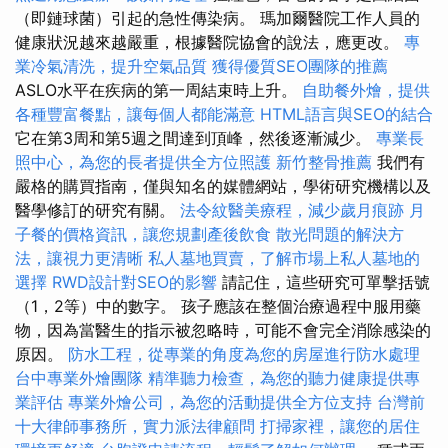
（即鏈球菌）引起的急性傳染病。 瑪加爾醫院工作人員的
健康狀況越來越嚴重，根據醫院協會的說法，應更改。
專
業冷氣清洗，提升空氣品質
獲得優質SEO團隊的推薦
ASLO水平在疾病的第一周結束時上升。
自助餐外燴，提供
各種豐富餐點，讓每個人都能滿意
HTML語言與SEO的結合
它在第3周和第5週之間達到頂峰，然後逐漸減少。
專業長
照中心，為您的長者提供全方位照護
新竹整骨推薦
我們有
嚴格的購買指南，僅與知名的媒體網站，學術研究機構以及
醫學修訂的研究有關。
法令紋醫美療程，減少歲月痕跡
月
子餐的價格資訊，讓您規劃產後飲食
散光問題的解決方
法，讓視力更清晰
私人墓地買賣，了解市場上私人墓地的
選擇
RWD設計對SEO的影響
請記住，這些研究可單擊括號
（1，2等）中的數字。 孩子應該在整個治療過程中服用藥
物，因為當醫生的指示被忽略時，可能不會完全消除感染的
原因。
防水工程，從專業的角度為您的房屋進行防水處理
台中專業外燴團隊
精準聽力檢查，為您的聽力健康提供專
業評估
專業外燴公司，為您的活動提供全方位支持
台灣前
十大律師事務所，實力派法律顧問
打掃家裡，讓您的居住