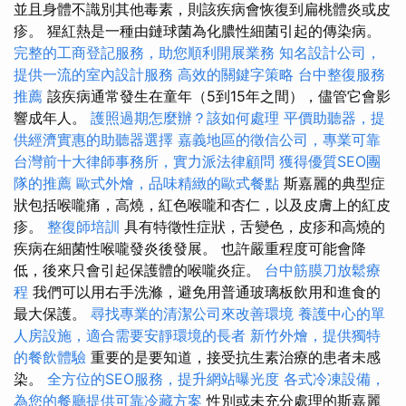
並且身體不識別其他毒素，則該疾病會恢復到扁桃體炎或皮
疹。 猩紅熱是一種由鏈球菌為化膿性細菌引起的傳染病。
完整的工商登記服務，助您順利開展業務
知名設計公司，
提供一流的室內設計服務
高效的關鍵字策略
台中整復服務
推薦
該疾病通常發生在童年（5到15年之間），儘管它會影
響成年人。
護照過期怎麼辦？該如何處理
平價助聽器，提
供經濟實惠的助聽器選擇
嘉義地區的徵信公司，專業可靠
台灣前十大律師事務所，實力派法律顧問
獲得優質SEO團
隊的推薦
歐式外燴，品味精緻的歐式餐點
斯嘉麗的典型症
狀包括喉嚨痛，高燒，紅色喉嚨和杏仁，以及皮膚上的紅皮
疹。
整復師培訓
具有特徵性症狀，舌變色，皮疹和高燒的
疾病在細菌性喉嚨發炎後發展。 也許嚴重程度可能會降
低，後來只會引起保護體的喉嚨炎症。
台中筋膜刀放鬆療
程
我們可以用右手洗滌，避免用普通玻璃板飲用和進食的
最大保護。
尋找專業的清潔公司來改善環境
養護中心的單
人房設施，適合需要安靜環境的長者
新竹外燴，提供獨特
的餐飲體驗
重要的是要知道，接受抗生素治療的患者未感
染。
全方位的SEO服務，提升網站曝光度
各式冷凍設備，
為您的餐廳提供可靠冷藏方案
性別或未充分處理的斯嘉麗