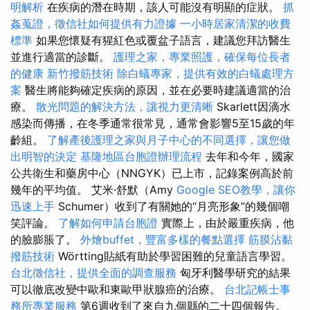
明解析
在疾病的潛在時期，該人可能沒有明顯的症狀。
抓
姦蒐證，徵信社如何提供有力證據
一小時居家清潔的收費
標準
如果您懷疑有猩紅色或覆盆子語言，建議您拜訪醫生
並進行適當的診斷。
護理之家，專業照護，確保每位長者
的健康
新竹撥筋技術
除白蟻專家，提供有效的白蟻處理方
案
醫生將能夠確定疾病的原因，並在必要時建議適當的治
療。
散光問題的解決方法，讓視力更清晰
Skarlett因滴水
感染而傳播，在冬季通常很常見，通常會影響5至15歲的年
齡組。
了解產後護理之家與月子中心的不同選擇，讓您做
出明智的決定
基隆地區台胞證辦理流程
去年和今年，國家
公共衛生和藥房中心（NNGYK）已上市，記錄案例高於前
幾年的平均值。 艾米·舒默（Amy
Google SEO教學，讓你
迅速上手
Schumer）收到了有關她的“月亮形象”的幾個嘲
笑評論。
了解如何申請台胞證
實際上，由於嚴重疾病，他
的臉膨脹了。
外燴buffet，豐富多樣的餐點選擇
筋膜沾黏
撥筋技術
Wörtting貼紙有助於學習困難的兒童語言學習。
台北徵信社，提供全面的調查服務
匈牙利醫學研究的結果
可以徹底改變中歐和東歐甲狀腺癌的治療。
台北記帳士事
務所專業服務
第6週收到了來自九個縣的二十四個報告。