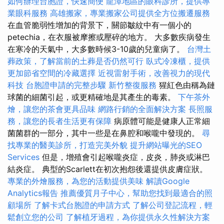
如何辦理台胞證，快速簡便
龍潭地區的眼科診所，提供專
業眼科服務
高雄搬家，專業搬家公司提供全方位搬遷服務
在血管脆弱性增加的背景下，關節皺紋中有一個小的
petechia，在衣服被摩擦或壓碎的地方。 大多數疾病發生
在寒冷的天氣中，大多數時候3-10歲的兒童病了。
台灣土
葬政策，了解當前的土葬是否仍然可行
臥式冷凍櫃，提供
更加節省空間的冷藏選擇
近視雷射手術，改善視力的現代
科技
台胞證申請的完整步驟
新竹整復服務
猩紅色由稱為鏈
球菌的細菌引起，或更精確地是其產生的毒素。
下午茶外
燴，讓您的茶會更具品味
網路行銷的全面解決方案
長照服
務，讓您的長者生活更有保障
病原體可能是健康人正常細
菌菌群的一部分，其中一些是在鼻腔和喉嚨中發現的。
尋
找專業的醫美診所，打造完美外貌
提升網站曝光的SEO
Services
但是，增殖會引起喉嚨炎症，皮炎，肺炎或淋巴
結炎症。 典型的Scarlett在初次抱怨後還提供皮膚症狀。
專業的外燴服務，為您的活動提供美味
解讀Google
Analytics報告
推薦優質月子中心，幫助您找到最適合的照
顧場所
了解卡式台胞證的申請方式
了解公司登記流程，輕
鬆創立您的公司
了解植牙過程，為你提供永久性解決方案