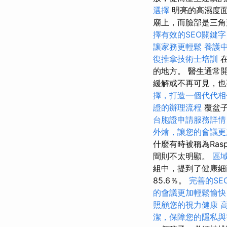
選擇
明亮的高濕度面
廟上，而臉部是三角形
擇有效的SEO關鍵字
讓家務更輕鬆
養護
復推拿技術士培訓
的地方。 醫生通常
緩解或不再可見，
擇，打造一個代代相
證的辦理流程
覆盆子
台胞證申請服務詳情
外燴，讓您的會議更
什麼有時被稱為Ras
間則不太明顯。
區
組中，提到了健康
85.6％。
完善的SE
的會議更加輕鬆愉快
照顧您的視力健康
潔，保障您的隱私與