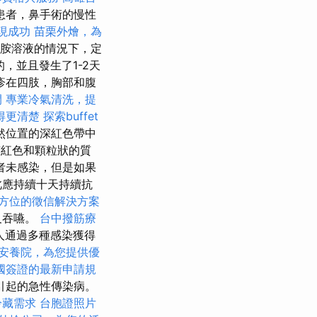
患者，鼻手術的慢性
實現成功
苗栗外燴，為
氯胺溶液的情況下，定
的，並且發生了1-2天
疹在四肢，胸部和腹
間
專業冷氣清洗，提
得更清楚
探索buffet
然位置的深紅色帶中
有紅色和顆粒狀的質
者未感染，但是如果
此應持續十天持續抗
方位的徵信解決方案
及吞嚥。
台中撥筋療
人通過多種感染獲得
安養院，為您提供優
國簽證的最新申請規
引起的急性傳染病。
冷藏需求
台胞證照片