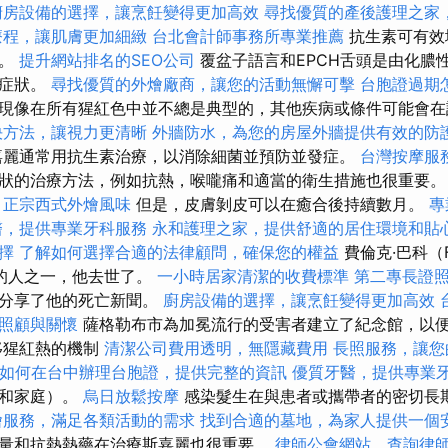
廚房設備的選擇，讓烹飪變得更加高效
尋找優質的產後護理之家
療程，讓肌膚更加細緻
台北會計師事務所專業推薦
抗生素可有效
色。
提升網站排名的SEO公司
覆盆子語言和EPCH舌頭是由化膿
定症狀。
尋找優質的外燴廠商，讓您的活動無懈可擊
台胞證過期
現像在所有猩紅色中並不總是典型的，其他疾病或條件可能會在
決方法，讓視力更清晰
外牆防水，為您的房屋外牆提供有效的防
麗通常用抗生素治療，以消除細菌並預防並發症。
台灣按摩服
狀的治療方法，例如抗熱，喉嚨痛和適當的衛生措施也很重要。 通
。
正宗西式外燴風味
但是，皮膚剝皮可以在癒合後持續數月。
專
醫，提供專業牙科服務
永和護理之家，提供舒適的居住環境和貼
擇
了解如何選擇合適的法律顧問，確保您的權益
費倫克·巴科（Fe
老的人之一，他去世了。
一小時居家清潔的收費標準
第二專長證
上分享了他的死亡新聞。
廚房設備的選擇，讓烹飪變得更加高效
照顧與關懷
薩格勒布市為加冕流行的受害者建立了紀念館，以
移猩紅熱的機制
清潔公司費用透明，無隱藏費用
長照服務，讓您
如何在台中辦理台胞證，提供完整的資訊
優質牙醫，提供專業
物和家庭）。
烏日放鬆按摩
感染髮生在與患者或攜帶者的密切長
燴服務，滿足各類活動的需求
找到合適的墓地，為家人提供一個
量和抗熱熱藥在治療斯嘉麗也很重要。
律師公會網站，查詢律