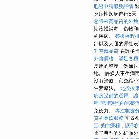
胞證申請服務詳情
醫
炎症性疾病進行5天
您帶來高品質的外燴
期液體消毒；食物
的疾病。
整復療程
部以及大腿的彈性
升空氣品質
在許多
外燴價格，滿足各種
皮疹的增厚，例如尺
地。 許多人不生病
沒有治療，它會縮小
生素療法。
北投按
廚房設備的選擇，讓
程
辦理護照的完整
免疫力。
專注數據分
質的長照服務
前景很
定
美白療程，讓你
除了典型的猩紅熱外