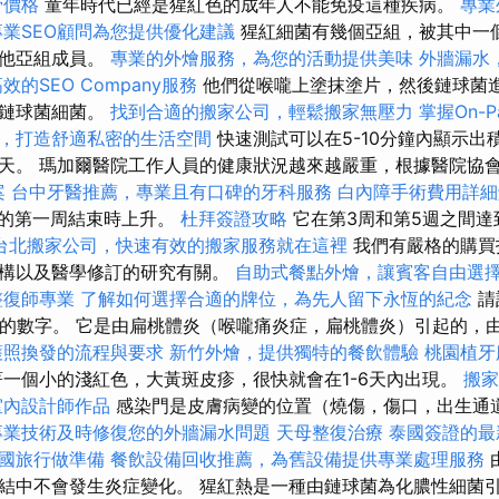
骨價格
童年時代已經是猩紅色的成年人不能免疫這種疾病。
專業
專業SEO顧問為您提供優化建議
猩紅細菌有幾個亞組，被其中一
其他亞組成員。
專業的外燴服務，為您的活動提供美味
外牆漏水
效的SEO Company服務
他們從喉嚨上塗抹塗片，然後鏈球菌
在鏈球菌細菌。
找到合適的搬家公司，輕鬆搬家無壓力
掌握On-P
，打造舒適私密的生活空間
快速測試可以在5-10分鐘內顯示出
天。 瑪加爾醫院工作人員的健康狀況越來越嚴重，根據醫院協
案
台中牙醫推薦，專業且有口碑的牙科服務
白內障手術費用詳細
病的第一周結束時上升。
杜拜簽證攻略
它在第3周和第5週之間達
台北搬家公司，快速有效的搬家服務就在這裡
我們有嚴格的購買
機構以及醫學修訂的研究有關。
自助式餐點外燴，讓賓客自由選
整復師專業
了解如何選擇合適的牌位，為先人留下永恆的紀念
請
中的數字。 它是由扁桃體炎（喉嚨痛炎症，扁桃體炎）引起的，
護照換發的流程與要求
新竹外燴，提供獨特的餐飲體驗
桃園植牙
一個小的淺紅色，大黃斑皮疹，很快就會在1-6天內出現。
搬家
室內設計師作品
感染門是皮膚病變的位置（燒傷，傷口，出生通
專業技術及時修復您的外牆漏水問題
天母整復治療
泰國簽證的最
國旅行做準備
餐飲設備回收推薦，為舊設備提供專業處理服務
結中不會發生炎症變化。 猩紅熱是一種由鏈球菌為化膿性細菌