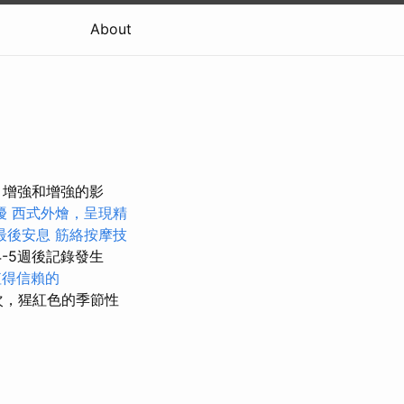
About
，增強和增強的影
擾
西式外燴，呈現精
最後安息
筋絡按摩技
-5週後記錄發生
值得信賴的
次，猩紅色的季節性
。