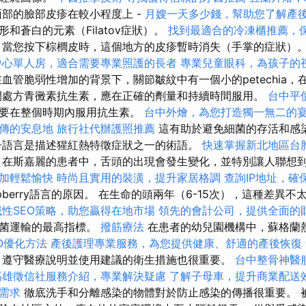
部的臉部皮疹在較小程度上 -
月嫂一天多少錢，幫助您了解產
和蒼白的元素（Filatov症狀）。
找到最適合的冷凍櫃推薦，
當您按下棕櫚皮時，這個地方的皮疹暫時消失（手掌的症狀）
中心單人房，適合需要專業照護的長者
專業兒童眼科，為孩子的
在血管脆弱性增加的背景下，關節皺紋中有一個小的petechia
開處方青黴素抗生素，應在正確的劑量和持續時間服用。
台中平
也要在整個時期內服用抗生素。
台中外燴，為您打造獨一無二的
傳的安息地
旅行社代辦護照推薦
這有助於避免細菌的存活和感
語言是描述猩紅熱特徵症狀之一的術語。
快速掌握新北地區台
在斯嘉麗的患者中，舌頭的出現會發生變化，並特別讓人聯想
加輕鬆愉快
時尚且實用的裝潢，提升家居格調
查詢IP地址，確
pberry語言的原因。 在生命的頭兩年（6-15次），這種差異不
域性SEO策略，助您贏得在地市場
領先的會計公司，提供全面的
細菌運輸的最高指標。
撥筋療法
在患者的幼兒園機構中，蘇格蘭
O優化方法
產後護理專業服務，為您提供健康、舒適的產後恢復
遵守醫療說明並使用建議的衛生措施也很重要。
台中整骨神醫
高雄徵信社服務介紹，專業解決疑慮
了解子母車，提升商業配送
需求
徹底洗手和分離感染的物體對於防止感染的傳播很重要。 