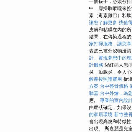
一個孩子，必須被排
中，應採取喉嚨來控
素（毒素雞巴）和肽
讓您了解更多
找值得信
皮膚和粘膜在內的所
結果，在傳染過程的
家打掃服務，讓您享
表皮已被分泌物浸漬
計，實現夢想中的理
計服務
猩紅病人患病
炎，動脈炎，令人心
解產後照護費用
從淋
方案
台中整骨價格
聽器
台中外燴，為
應。
專業的室內設
由症狀確定，如果沒
的家居環境
新竹整
會出現高燒和特徵性
出現。 斯嘉麗是兒