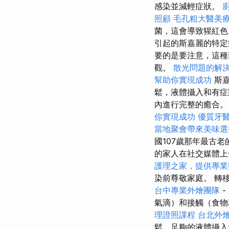
感染並減輕症狀。
照顧
毛孔粗大醫美
菌，這會導致猩紅
引起的斯嘉麗的特
要的是要注意，這種
觀。
散光問題的解
幫助你實現成功
斯嘉
鬆，液體攝入和有症
內進行完整的癒合
你實現成功
優質牙
當地聚會帶來美味選
國107歲那年最古
的家人在社交媒體
護理之家，提供專業
染前尊敬家庭。 轉
台中專業外燴團隊
-
氣滴）和接觸（食
理證照課程
台北外
鬆，足夠的液體攝入