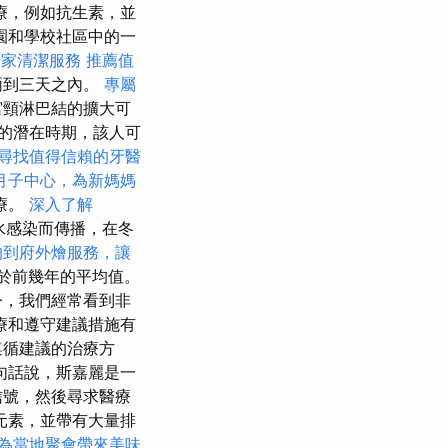
療，例如抗生素，並
園和學校社區中的一
居家清潔服務
推薦值
兩到三天之內。
專屬
宮頸淋巴結的擴大可
的潛在時期，該人可
尋找值得信賴的牙醫
月子中心，為新媽媽
療。
深入了解
因滴水感染而傳播，在冬
的到府外燴服務，讓
於前幾年的平均值。
今，我們經常看到非
療和遵守建議措施有
遵循建議的治療方
句話說，斯嘉麗是一
信號，然後尋求醫療
元素，並帶有大量排
為當地聚會帶來美味