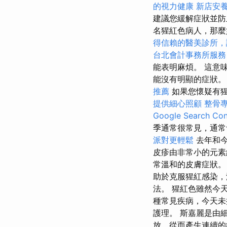
的視力健康
新店安
建議您緩解症狀並
名猩紅色病人，那麼
得信賴的醫美診所，
台北會計事務所服務
能表明麻煩。 這意
能沒有明顯的症狀
推薦
如果您懷疑有
提供細心照顧
整骨
Google Search Con
季通常很常見，通常
派對更輕鬆
去年和今
皮疹由非常小的元素
常溫和的皮膚症狀。
助於克服猩紅感染，
法。 猩紅色雖然今
種常見疾病，今天未
護理。 斯嘉麗是由
放，從而產生連續