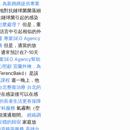
，為新媽媽提供專業
地對抗鏈球菌菌落細
性鏈球菌引起的感染
怎麼處理？
但是，重
語言中引起相似的外
護
專業SEO Agency
務
但是，適當的放
常預計在7-10天
業SEO Agency幫助
心照顧
宜蘭外燴，為
rencBakó）是該
照課程
週一晚上，他
台北整復治療
台北的
便在感染後可以在感
的長者生活更有保障
牙科服務
氣霧劑（空
期溝通期間。
經絡調
安穩的歸宿
家庭放
師資格與服務
高雄台