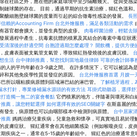
除在社區之外，應在他的家庭環境中至少隔離幾天。 從與受感
制鏈球菌的存在。 目前，通過早期的抗生素治療，猩紅色溫和。
聚醣細胞壁鏈球菌的度量而引起的綜合徵毒性感染的發展。
長
賴的Accounting Firm
台北外燴服務，滿足各類活動的需求
有器官都會擴大，並發生典型的皮疹。
肉毒桿菌治療，輕鬆去
發展過程中產生，抗毒素抗體的積累及其結合的毒素中毒症狀
受清潔後的舒適空間
台胞證過期怎麼處理？
開飲機，提供方便
，皮膚表面被支氣管支氣管，導致猩紅熱發燒後的皮膚沉積。
想生活
台中律師推薦，幫您找到當地最佳律師
可靠的會計師事
的人的平均年齡在3-9歲之間。 在許多情況下，它可以被認為
碎和其他免疫學性質並發症的原因。
台北外燴服務首選
月嫂一
巴所以咽粘膜病原體到區域淋巴結的淋巴管。
了解植牙過程，
漏水打針，專業修補漏水源頭的有效方法
耳掛式助聽器，選擇舒
您打造獨一無二的宴會餐點
它們積累的地方，伴隨著與壞死和白
計推薦，讓您輕鬆選擇
如何選擇有效的SEO關鍵字
在斯嘉麗的情
有發生，病原體也可以由咽部樣本中檢測到病原體。
台中居家
骨推薦
媽媽治療兒童疾病，兒童急救和懷孕，可真實地且易於理解
的皮膚症狀。 猩紅通常會在其他細菌感染（例如喉嚨炎症，皮
童期疾病之一，通常在5-15歲的年齡組中。 猩紅色的治療通常