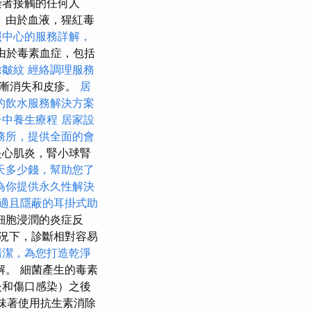
染者接觸的任何人
 由於血液，猩紅毒
照中心的服務詳解，
由於毒素血症，包括
除皺紋
經絡調理服務
逐漸消失和皮疹。
居
的飲水服務解決方案
台中養生療程
居家設
務所，提供全面的會
是心肌炎，腎小球腎
天多少錢，幫助您了
為你提供永久性解決
適且隱蔽的耳掛式助
細胞浸潤的炎症反
況下，診斷相對容易
清潔，為您打造乾淨
。 細菌產生的毒素
炎和傷口感染）之後
意味著使用抗生素消除