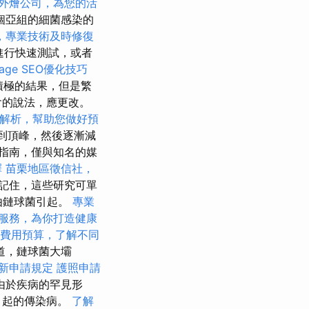
外燴公司，為您的活
個亞組的細菌感染的
，專業技術及時修復
進行快速測試，或者
age SEO優化技巧
積極的結果，但是繁
會的說法，應更改。
解析，幫助您做好預
到頂峰，然後逐漸減
指南，僅與知名的媒
擇
苗栗地區徵信社，
記住，這些研究可單
由鏈球菌引起。
專業
服務，為你打造健康
費用預算，了解不同
道，鏈球菌大壩
新申請規定
護照申請
由於疾病的罕見形
引起的傳染病。
了解