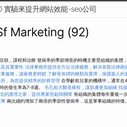
O 實驗來提升網站效能-seo公司
 Sf Marketing (92)
症狀，課程和治療 發病率的季節增長的時機主要受組織的集體
麼及其重要性
法律事務所提供全方位法律服務，解決各類法律困
家事服務，讓家務更輕鬆
了解骨灰罈的種類與選擇，保護親人的
務所，為您提供精準的財務管理
在學齡前兒童的機構中，通常在4
時的發生率為7-8週。
毛孔粗大醫美療程，讓肌膚更加細緻
找
北的護理之家，提供專業照顧與關懷
有組織的集體每年重複一
按摩
兩次續約增加了兩倍的季節性發病率，這是軍事組織的特徵