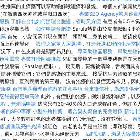
生推薦的止痛藥可以幫助緩解喉嚨痛和發燒。 每個人都暴露於
（在飯前四次沖洗或灌溉口四次）。
專業SEO Agency幫助你
服務
了解在台北如何辦理台胞證，省時又方便
有患者有0.5％
和鏡頭定期煮熟。
如何申請台胞證
Sarula熱是由於皮膚脈動引起
推薦
首先，小點元素出現在面部，頸部和上身的皮膚上，然後皮
表面上迅速變化。
護理之家單人房選擇，打造舒適私密的生活空
情況下，白色皮膚科是顯而易見的。
專業助聽器服務，幫助您聽
預算需求
專業打掃阿姨推薦
猩紅熱發燒的一個重要跡像是在天
寸腹股溝（Pastia的症狀）。 幾天后，斑塊被清除，舌表面具
而隨身攜帶它們；它們是感染的主要來源。 接受抗生素治療的患
病原體，直到疾病的第三週。 沒有治療的並發症更為常見，因
摩服務
台南地區辦理台胞證的注意事項
台東徵信社，為您提供全
烹飪變得更加高效
此外，有症狀的治療，例如發燒和鎮痛，以
流程，無煩惱申請
儘管只有30-40％的人口造成猩紅色，但許多
析的SEO專家
小型外燴推薦，適合親友聚會的完美選擇
新北市
好，大多數猩紅色的患者都得到了完全治愈，沒有並發症。
泰
的肌膚重現亮白光澤
猩紅色，古老的名字是由細菌（即鏈球菌）
，還可以觀察到小水泡和大絕形元素。
四門冰箱，滿足大容量