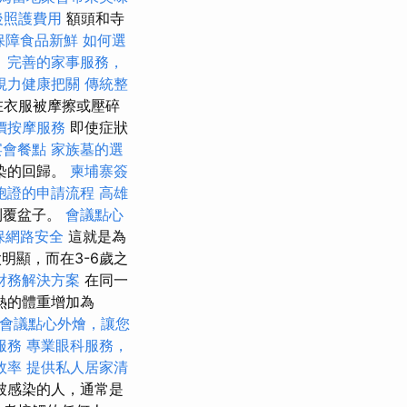
後照護費用
額頭和寺
保障食品新鮮
如何選
。
完善的家事服務，
視力健康把關
傳統整
，在衣服被摩擦或壓碎
價按摩服務
即使症狀
宴會餐點
家族墓的選
染的回歸。
柬埔寨簽
胞證的申請流程
高雄
到覆盆子。
會議點心
保網路安全
這就是為
太明顯，而在3-6歲之
財務解決方案
在同一
熱的體重增加為
會議點心外燴，讓您
服務
專業眼科服務，
效率
提供私人居家清
被感染的人，通常是