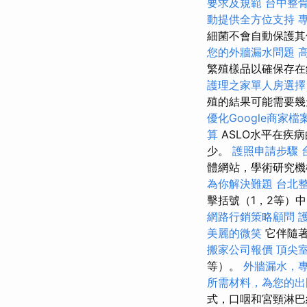
要求及規範
台中整
動提供全方位支持
細菌不會自動保護
您的外牆漏水問題
高
繁殖樣品以確保存
護理之家單人房選擇
殖的結果可能需要幾
優化Google商家檔
算
ASLO水平在疾
少。
護照申請步驟
體網站，學術研究
為你解決難題
台北
擊括號（1，2等）
網路行銷策略顧問
美麗的微笑
它伴隨著
搬家公司報價
頂尖
等）。
外牆漏水，
所需材料，為您的出
式，口咽和宮頸淋巴