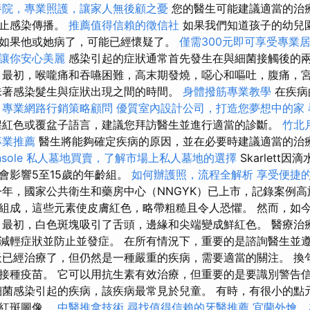
養院，專業照護，讓家人無後顧之憂
您的醫生可能建議適當的治
防止感染傳播。
推薦值得信賴的徵信社
如果我們知道孩子的幼兒
如果他或她病了，可能已經懷疑了。
僅需300元即可享受專業
讓你安心美麗
感染引起的症狀通常首先發生在與細菌接觸後的
最初，喉嚨痛和吞嚥困難，高末期發燒，噁心和嘔吐，腹痛，
味著感染髮生與症狀出現之間的時間。
身體撥筋專業教學
在疾病
。
專業網路行銷策略顧問
優質室內設計公司，打造您夢想中的家
猩紅色或覆盆子語言，建議您拜訪醫生並進行適當的診斷。
竹北
專業推薦
醫生將能夠確定疾病的原因，並在必要時建議適當的治
sole
私人墓地買賣，了解市場上私人墓地的選擇
Skarlett
會影響5至15歲的年齡組。
如何辦護照，流程全解析
享受便捷
年，國家公共衛生和藥房中心（NNGYK）已上市，記錄案例高
組成，這些元素使皮膚紅色，略帶粗糙且令人恐懼。 然而，如
 最初，白色斑塊吸引了舌頭，邊緣和尖端變成鮮紅色。 醫療治
減輕症狀並防止並發症。 在所有情況下，重要的是諮詢醫生並
天已經治療了，但仍然是一種嚴重的疾病，需要適當的關注。 換
接種疫苗。 它可以用抗生素有效治療，但重要的是要識別警告
細菌感染引起的疾病，該疾病最常見於兒童。 有時，有很小的點
的紅斑圖像。
中醫推拿技術
尋找值得信賴的牙醫推薦
宜蘭外燴，